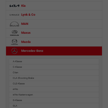
Kia
Lynk & Co
MAN
Maxus
Mazda
Mercedes-Benz
A-Klasse
C-Klasse
Citan
CLA Shooting Brake
CLE-Klasse
eVito
eVito Kastenwagen
G-Klasse
GLA