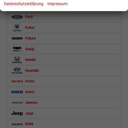
Datenschutzerklärung
Impressum
Fiat
Ford
Foton
Futura
Geely
Honda
Hyundai
Isuzu
Iveco
Jaecoo
Jeep
KGM