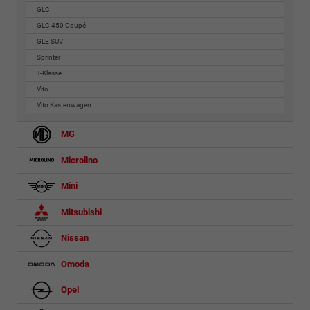
GLC
GLC 450 Coupé
GLE SUV
Sprinter
T-Klasse
Vito
Vito Kastenwagen
MG
Microlino
Mini
Mitsubishi
Nissan
Omoda
Opel