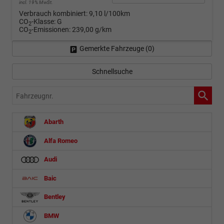
incl. 19% MwSt.
Verbrauch kombiniert:
9,10 l/100km
CO
-Klasse:
G
2
CO
-Emissionen:
239,00 g/km
2
Gemerkte Fahrzeuge (
0
)
Schnellsuche
Fahrzeugnr.
Abarth
Alfa Romeo
Audi
Baic
Bentley
BMW