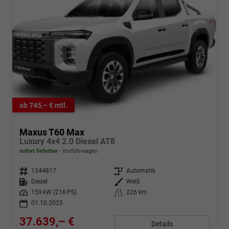
ab 745,– € mtl.
Maxus T60 Max
Luxury 4x4 2.0 Diesel AT8
sofort lieferbar
Vorführwagen
Fahrzeugnr.
1344817
Getriebe
Automatik
Kraftstoff
Diesel
Außenfarbe
Weiß
Leistung
159 kW (216 PS)
Kilometerstand
226 km
01.10.2025
37.639,– €
Details