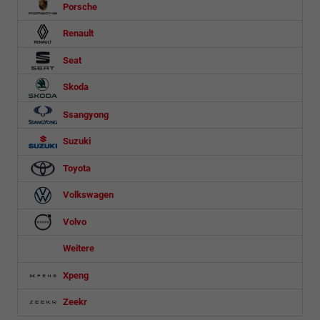
Porsche
Renault
Seat
Skoda
Ssangyong
Suzuki
Toyota
Volkswagen
Volvo
Weitere
Xpeng
Zeekr