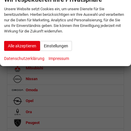
T60 Max
Unsere Website setzt Cookies ein, um unsere Dienste für Sie
Mazda
bereitzustellen. Hierbei berücksichtigen wir Ihre Auswahl und verarbeiten
nur die Daten für Marketing, Analytics und Personalisierung, für die Sie
Mercedes-Benz
uns Ihr Einverständnis geben. Sie können Ihre Einwilligung jederzeit mit
Wirkung für die Zukunft widerrufen.
MG
Alle akzeptieren
Einstellungen
Microlino
Mini
Datenschutzerklärung
Impressum
Mitsubishi
Nissan
Omoda
Opel
Ora
Peugeot