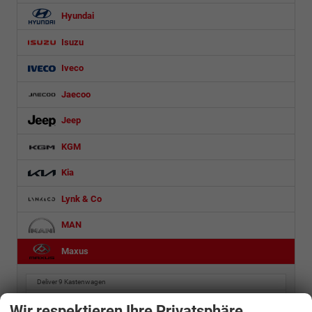
Hyundai
Isuzu
Iveco
Jaecoo
Jeep
KGM
Kia
Lynk & Co
MAN
Maxus
Deliver 9 Kastenwagen
eDeliver 3 Kastenwagen
Wir respektieren Ihre Privatsphäre