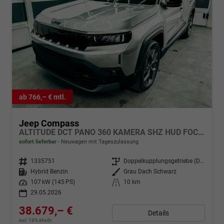
ab 766,– € mtl.
Jeep Compass
ALTITUDE DCT PANO 360 KAMERA SHZ HUD FOCAL BSD EL.HECKKLAPPE ACC
sofort lieferbar
Neuwagen mit Tageszulassung
Fahrzeugnr.
1335751
Getriebe
Doppelkupplungsgetriebe (DSG)
Kraftstoff
Hybrid Benzin
Außenfarbe
Grau Dach Schwarz
Leistung
107 kW (145 PS)
Kilometerstand
10 km
29.05.2026
38.679,– €
Details
incl. 19% MwSt.