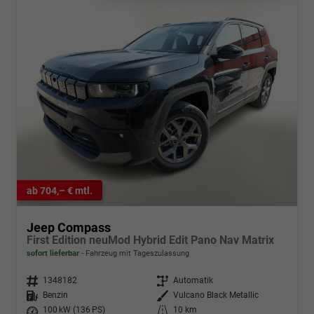
ab 704,– € mtl.
Jeep Compass
First Edition neuMod Hybrid Edit Pano Nav Matrix
sofort lieferbar
Fahrzeug mit Tageszulassung
Fahrzeugnr.
1348182
Getriebe
Automatik
Kraftstoff
Benzin
Außenfarbe
Vulcano Black Metallic
Leistung
100 kW (136 PS)
Kilometerstand
10 km