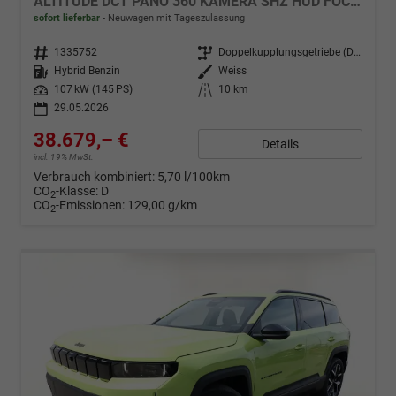
ALTITUDE DCT PANO 360 KAMERA SHZ HUD FOCAL BSD EL.HECKKLAPPE ACC
sofort lieferbar
Neuwagen mit Tageszulassung
Fahrzeugnr.
1335752
Getriebe
Doppelkupplungsgetriebe (DSG)
Kraftstoff
Hybrid Benzin
Außenfarbe
Weiss
Leistung
107 kW (145 PS)
Kilometerstand
10 km
29.05.2026
38.679,– €
Details
incl. 19% MwSt.
Verbrauch kombiniert:
5,70 l/100km
CO
-Klasse:
D
2
CO
-Emissionen:
129,00 g/km
2