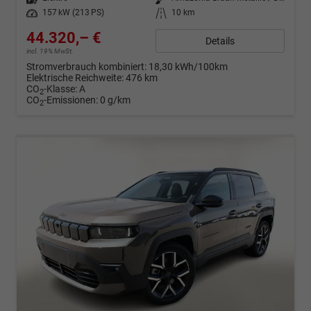
Leistung
157 kW (213 PS)
Kilometerstand
10 km
44.320,– €
Details
incl. 19% MwSt.
Stromverbrauch kombiniert:
18,30 kWh/100km
Elektrische Reichweite:
476 km
CO
-Klasse:
A
2
CO
-Emissionen:
0 g/km
2