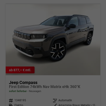
ab 877,– € mtl.
Jeep Compass
First Edition 74kWh Nav Matrix eHk 360°K
sofort lieferbar
Neuwagen
Fahrzeugnr.
1348195
Getriebe
Automatik
Kraftstoff
Elektro
Außenfarbe
Amazonia Braun Metallic / Dach: