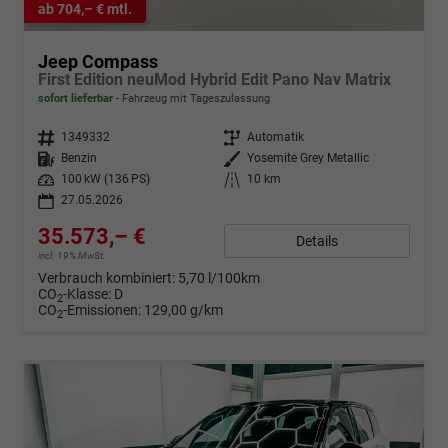
ab 704,– € mtl.
Jeep Compass
First Edition neuMod Hybrid Edit Pano Nav Matrix
sofort lieferbar
Fahrzeug mit Tageszulassung
Fahrzeugnr.
1349332
Getriebe
Automatik
Kraftstoff
Benzin
Außenfarbe
Yosemite Grey Metallic
Leistung
100 kW (136 PS)
Kilometerstand
10 km
27.05.2026
35.573,– €
Details
incl. 19% MwSt.
Verbrauch kombiniert:
5,70 l/100km
CO
-Klasse:
D
2
CO
-Emissionen:
129,00 g/km
2