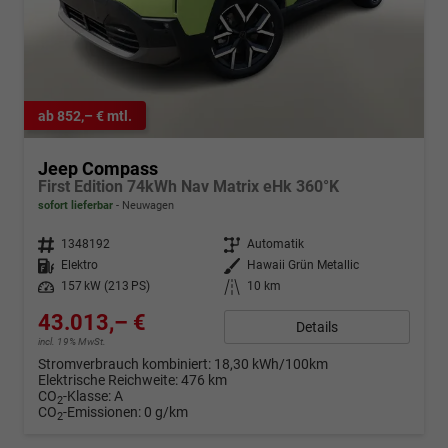
ab 852,– € mtl.
Jeep Compass
First Edition 74kWh Nav Matrix eHk 360°K
sofort lieferbar
Neuwagen
Fahrzeugnr.
1348192
Getriebe
Automatik
Kraftstoff
Elektro
Außenfarbe
Hawaii Grün Metallic
Leistung
157 kW (213 PS)
Kilometerstand
10 km
43.013,– €
Details
incl. 19% MwSt.
Stromverbrauch kombiniert:
18,30 kWh/100km
Elektrische Reichweite:
476 km
CO
-Klasse:
A
2
CO
-Emissionen:
0 g/km
2