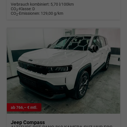
Verbrauch kombiniert:
5,70 l/100km
CO
-Klasse:
D
2
CO
-Emissionen:
129,00 g/km
2
ab 766,– € mtl.
Jeep Compass