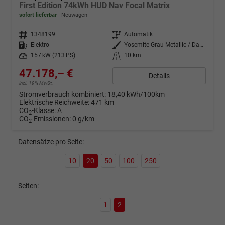
First Edition 74kWh HUD Nav Focal Matrix
sofort lieferbar
Neuwagen
Fahrzeugnr.
1348199
Getriebe
Automatik
Kraftstoff
Elektro
Außenfarbe
Yosemite Grau Metallic / Dach: s
Leistung
157 kW (213 PS)
Kilometerstand
10 km
47.178,– €
Details
incl. 19% MwSt.
Stromverbrauch kombiniert:
18,40 kWh/100km
Elektrische Reichweite:
471 km
CO
-Klasse:
A
2
CO
-Emissionen:
0 g/km
2
Datensätze pro Seite:
10
20
50
100
250
Seiten:
1
2