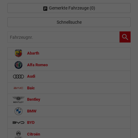
Gemerkte Fahrzeuge (
0
)
Schnellsuche
Fahrzeugnr.
Abarth
Alfa Romeo
Audi
Baic
Bentley
BMW
BYD
Citroën