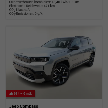
Stromverbrauch kombiniert:
18,40 kWh/100km
Elektrische Reichweite:
471 km
CO
-Klasse:
A
2
CO
-Emissionen:
0 g/km
2
ab 934,– € mtl.
Jeep Compass