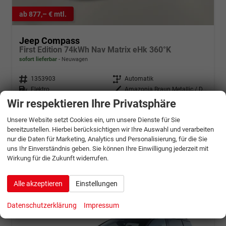
ab 877,– € mtl.
Jeep Compass
First Edition 74kWh Nav Matrix eHk 360°K
sofort lieferbar
Neuwagen
Fahrzeugnr.
1353903
Getriebe
Automatik
Kraftstoff
Elektro
Außenfarbe
Amazonia Braun Metallic / Dach:
Leistung
157 kW (213 PS)
Kilometerstand
10 km
Wir respektieren Ihre Privatsphäre
44.320,– €
Unsere Website setzt Cookies ein, um unsere Dienste für Sie
Details
incl. 19% MwSt.
bereitzustellen. Hierbei berücksichtigen wir Ihre Auswahl und verarbeiten
nur die Daten für Marketing, Analytics und Personalisierung, für die Sie
Stromverbrauch kombiniert:
18,30 kWh/100km
Elektrische Reichweite:
476 km
uns Ihr Einverständnis geben. Sie können Ihre Einwilligung jederzeit mit
CO
-Klasse:
A
Wirkung für die Zukunft widerrufen.
2
CO
-Emissionen:
0 g/km
2
Alle akzeptieren
Einstellungen
Datenschutzerklärung
Impressum