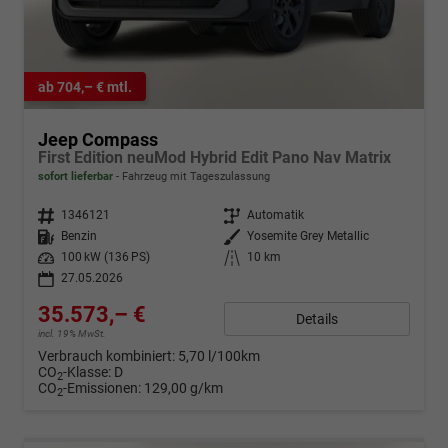
ab 704,– € mtl.
Jeep Compass
First Edition neuMod Hybrid Edit Pano Nav Matrix
sofort lieferbar
Fahrzeug mit Tageszulassung
Fahrzeugnr.
1346121
Getriebe
Automatik
Kraftstoff
Benzin
Außenfarbe
Yosemite Grey Metallic
Leistung
100 kW (136 PS)
Kilometerstand
10 km
27.05.2026
35.573,– €
Details
incl. 19% MwSt.
Verbrauch kombiniert:
5,70 l/100km
CO
-Klasse:
D
2
CO
-Emissionen:
129,00 g/km
2