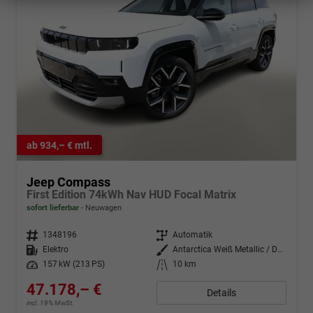
ab 934,– € mtl.
Jeep Compass
First Edition 74kWh Nav HUD Focal Matrix
sofort lieferbar
Neuwagen
Fahrzeugnr.
1348196
Getriebe
Automatik
Kraftstoff
Elektro
Außenfarbe
Antarctica Weiß Metallic / Dach:
Leistung
157 kW (213 PS)
Kilometerstand
10 km
47.178,– €
Details
incl. 19% MwSt.