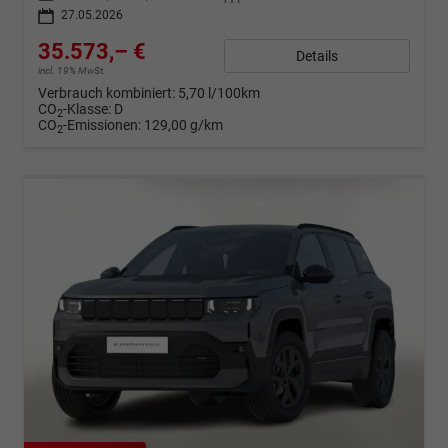
27.05.2026
35.573,– €
Details
incl. 19% MwSt.
Verbrauch kombiniert:
5,70 l/100km
CO
-Klasse:
D
2
CO
-Emissionen:
129,00 g/km
2