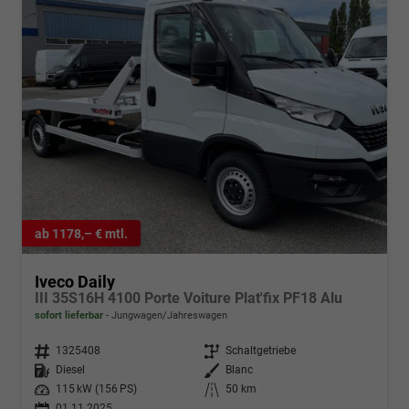
ab 1178,– € mtl.
Iveco Daily
III 35S16H 4100 Porte Voiture Plat'fix PF18 Alu
sofort lieferbar
Jungwagen/Jahreswagen
Fahrzeugnr.
1325408
Getriebe
Schaltgetriebe
Kraftstoff
Diesel
Außenfarbe
Blanc
Leistung
115 kW (156 PS)
Kilometerstand
50 km
01.11.2025