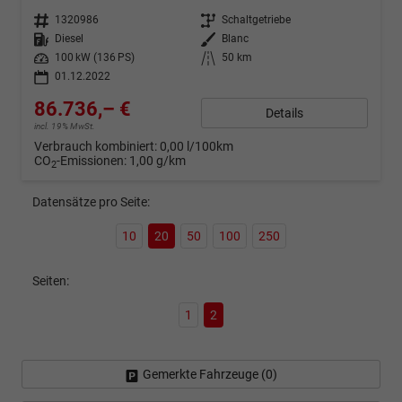
Fahrzeugnr.
1320986
Getriebe
Schaltgetriebe
Kraftstoff
Diesel
Außenfarbe
Blanc
Leistung
100 kW (136 PS)
Kilometerstand
50 km
01.12.2022
86.736,– €
Details
incl. 19% MwSt.
Verbrauch kombiniert:
0,00 l/100km
CO
-Emissionen:
1,00 g/km
2
Datensätze pro Seite:
10
20
50
100
250
Seiten:
1
2
Gemerkte Fahrzeuge (
0
)