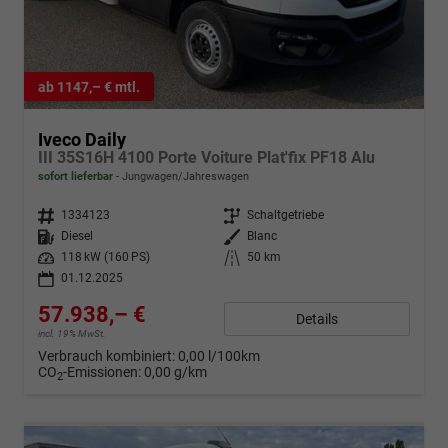
ab 1147,– € mtl.
Iveco Daily
III 35S16H 4100 Porte Voiture Plat'fix PF18 Alu
sofort lieferbar
Jungwagen/Jahreswagen
Fahrzeugnr.
1334123
Getriebe
Schaltgetriebe
Kraftstoff
Diesel
Außenfarbe
Blanc
Leistung
118 kW (160 PS)
Kilometerstand
50 km
01.12.2025
57.938,– €
Details
incl. 19% MwSt.
Verbrauch kombiniert:
0,00 l/100km
CO
-Emissionen:
0,00 g/km
2