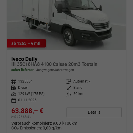
ab 1265,– € mtl.
Iveco Daily
III 35C18HA8 4100 Caisse 20m3 Toutain
sofort lieferbar
Jungwagen/Jahreswagen
Fahrzeugnr.
1325554
Getriebe
Automatik
Kraftstoff
Diesel
Außenfarbe
Blanc
Leistung
129 kW (175 PS)
Kilometerstand
50 km
01.11.2025
63.888,– €
Details
incl. 19% MwSt.
Verbrauch kombiniert:
9,00 l/100km
CO
-Emissionen:
0,00 g/km
2