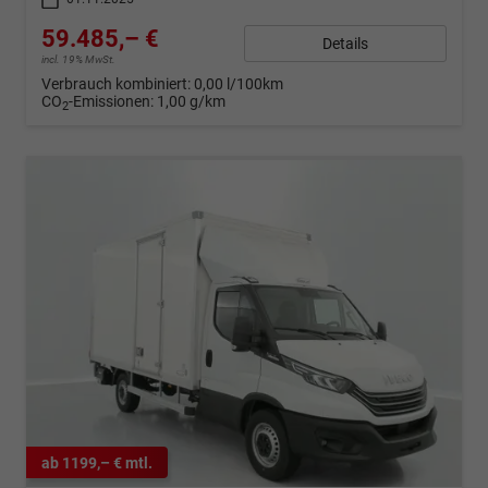
59.485,– €
Details
incl. 19% MwSt.
Verbrauch kombiniert:
0,00 l/100km
CO
-Emissionen:
1,00 g/km
2
ab 1199,– € mtl.