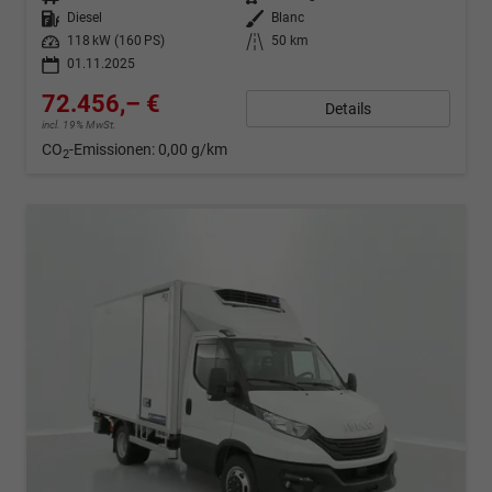
Kraftstoff
Diesel
Außenfarbe
Blanc
Leistung
118 kW (160 PS)
Kilometerstand
50 km
01.11.2025
72.456,– €
Details
incl. 19% MwSt.
CO
-Emissionen:
0,00 g/km
2