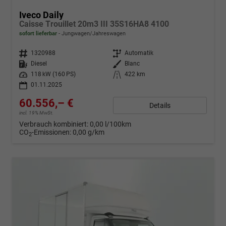
Iveco Daily
Caisse Trouillet 20m3 III 35S16HA8 4100
sofort lieferbar
Jungwagen/Jahreswagen
Fahrzeugnr.
1320988
Getriebe
Automatik
Kraftstoff
Diesel
Außenfarbe
Blanc
Leistung
118 kW (160 PS)
Kilometerstand
422 km
01.11.2025
60.556,– €
Details
incl. 19% MwSt.
Verbrauch kombiniert:
0,00 l/100km
CO
-Emissionen:
0,00 g/km
2