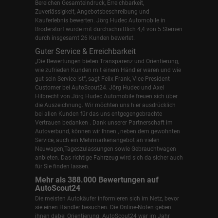
Bereichen Gesamteindruck, Erreichbarkeit,
Zuverlässigkeit, Angebotsbeschreibung und
Kauferlebnis bewerten. Jörg Hudec Automobile in
Broderstorf wurde mit durchschnittlich 4,4 von 5 Sternen
durch insgesamt 26 Kunden bewertet.
Guter Service & Erreichbarkeit
„Die Bewertungen bieten Transparenz und Orientierung,
wie zufrieden Kunden mit einem Händler waren und wie
gut sein Service ist“, sagt Felix Frank, Vice President
Customer bei AutoScout24.
Jörg Hudec und Axel
Hilbrecht
von Jörg Hudec Automobile freuen sich über
die Auszeichnung. Wir möchten uns hier ausdrücklich
bei allen Kunden für das uns entgegengebrachte
Vertrauen bedanken . Dank unserer Partnerschaft im
Autoverbund, können wir Ihnen , neben dem gewohnten
Service, auch ein Mehrmarkenangebot an vielen
Neuwagen,Tageszulassungen sowie Gebrauchtwagen
anbieten. Das richtige Fahrzeug wird sich da sicher auch
für Sie finden lassen.
Mehr als 388.000 Bewertungen auf
AutoScout24
Die meisten Autokäufer informieren sich im Netz, bevor
sie einen Händler besuchen. Die Online-Noten geben
ihnen dabei Orientierung. AutoScout24 war im Jahr