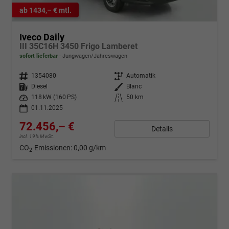
ab 1434,– € mtl.
Iveco Daily
III 35C16H 3450 Frigo Lamberet
sofort lieferbar
Jungwagen/Jahreswagen
Fahrzeugnr.
1354080
Getriebe
Automatik
Kraftstoff
Diesel
Außenfarbe
Blanc
Leistung
118 kW (160 PS)
Kilometerstand
50 km
01.11.2025
72.456,– €
Details
incl. 19% MwSt.
CO
-Emissionen:
0,00 g/km
2