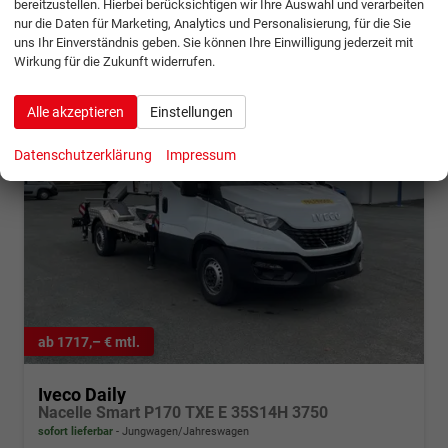
bereitzustellen. Hierbei berücksichtigen wir Ihre Auswahl und verarbeiten
CO
-Emissionen:
0,00 g/km
2
nur die Daten für Marketing, Analytics und Personalisierung, für die Sie
uns Ihr Einverständnis geben. Sie können Ihre Einwilligung jederzeit mit
Wirkung für die Zukunft widerrufen.
Alle akzeptieren
Einstellungen
Datenschutzerklärung
Impressum
ab 1717,– € mtl.
Iveco Daily
Nacelle Smart P170 TXE E 35S14H 3750
sofort lieferbar
Jungwagen/Jahreswagen