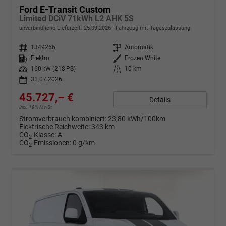
Ford E-Transit Custom
Limited DCiV 71kWh L2 AHK 5S
unverbindliche Lieferzeit:
25.09.2026
Fahrzeug mit Tageszulassung
Fahrzeugnr.
1349266
Getriebe
Automatik
Kraftstoff
Elektro
Außenfarbe
Frozen White
Leistung
160 kW (218 PS)
Kilometerstand
10 km
31.07.2026
45.727,– €
Details
incl. 19% MwSt.
Stromverbrauch kombiniert:
23,80 kWh/100km
Elektrische Reichweite:
343 km
CO
-Klasse:
A
2
CO
-Emissionen:
0 g/km
2