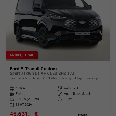
ab 903,– € mtl.
Ford E-Transit Custom
Sport 71kWh L1 AHK LED SHZ 17Z
unverbindliche Lieferzeit:
25.09.2026
Fahrzeug mit Tageszulassung
Fahrzeugnr.
1336640
Getriebe
Automatik
Kraftstoff
Elektro
Außenfarbe
Agate Black Metallic
Leistung
160 kW (218 PS)
Kilometerstand
10 km
31.07.2026
45.631,– €
Details