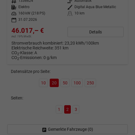
Fahrzeugnr.
1336624
Getriebe
Automatik
Kraftstoff
Elektro
Außenfarbe
Digital Aqua Blue Metallic
Leistung
160 kW (218 PS)
Kilometerstand
10 km
31.07.2026
46.017,– €
Details
incl. 19% MwSt.
Stromverbrauch kombiniert:
23,20 kWh/100km
Elektrische Reichweite:
351 km
CO
-Klasse:
A
2
CO
-Emissionen:
0 g/km
2
Datensätze pro Seite:
10
20
50
100
250
Seiten:
1
2
3
Gemerkte Fahrzeuge (
0
)