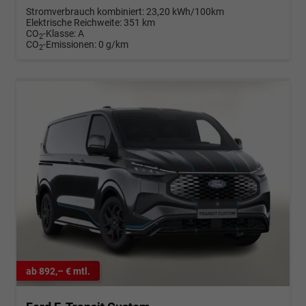
Stromverbrauch kombiniert:
23,20 kWh/100km
Elektrische Reichweite:
351 km
CO
-Klasse:
A
2
CO
-Emissionen:
0 g/km
2
ab 892,– € mtl.