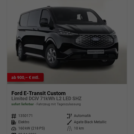
ab 900,– € mtl.
Ford E-Transit Custom
Limited DCiV 71kWh L2 LED SHZ
sofort lieferbar
Fahrzeug mit Tageszulassung
Fahrzeugnr.
1350171
Getriebe
Automatik
Kraftstoff
Elektro
Außenfarbe
Agate Black Metallic
Leistung
160 kW (218 PS)
Kilometerstand
10 km