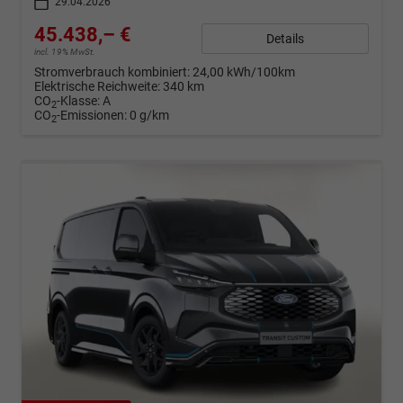
29.04.2026
45.438,– €
Details
incl. 19% MwSt.
Stromverbrauch kombiniert:
24,00 kWh/100km
Elektrische Reichweite:
340 km
CO
-Klasse:
A
2
CO
-Emissionen:
0 g/km
2