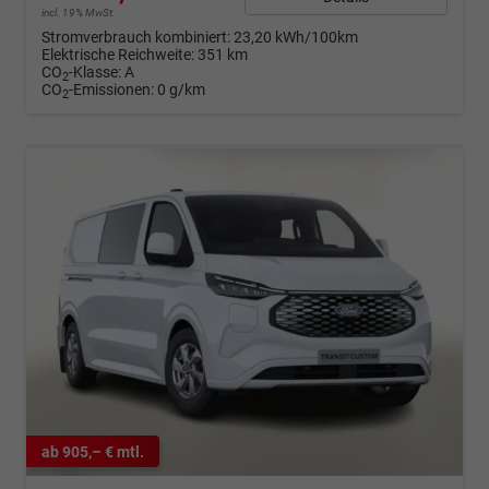
incl. 19% MwSt.
Stromverbrauch kombiniert:
23,20 kWh/100km
Elektrische Reichweite:
351 km
CO
-Klasse:
A
2
CO
-Emissionen:
0 g/km
2
ab 905,– € mtl.