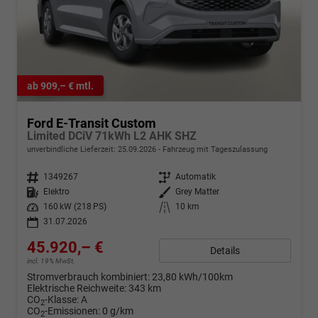
ab 909,– € mtl.
Ford E-Transit Custom
Limited DCiV 71kWh L2 AHK SHZ
unverbindliche Lieferzeit:
25.09.2026
Fahrzeug mit Tageszulassung
Fahrzeugnr.
1349267
Getriebe
Automatik
Kraftstoff
Elektro
Außenfarbe
Grey Matter
Leistung
160 kW (218 PS)
Kilometerstand
10 km
31.07.2026
45.920,– €
Details
incl. 19% MwSt.
Stromverbrauch kombiniert:
23,80 kWh/100km
Elektrische Reichweite:
343 km
CO
-Klasse:
A
2
CO
-Emissionen:
0 g/km
2