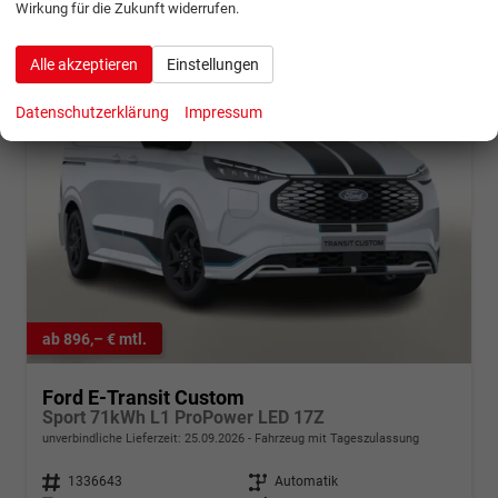
Wirkung für die Zukunft widerrufen.
Alle akzeptieren
Einstellungen
Datenschutzerklärung
Impressum
ab 896,– € mtl.
Ford E-Transit Custom
Sport 71kWh L1 ProPower LED 17Z
unverbindliche Lieferzeit:
25.09.2026
Fahrzeug mit Tageszulassung
Fahrzeugnr.
1336643
Getriebe
Automatik