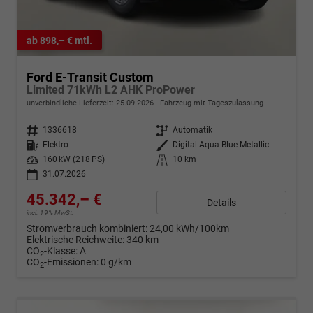
ab 898,– € mtl.
Ford E-Transit Custom
Limited 71kWh L2 AHK ProPower
unverbindliche Lieferzeit:
25.09.2026
Fahrzeug mit Tageszulassung
Fahrzeugnr.
1336618
Getriebe
Automatik
Kraftstoff
Elektro
Außenfarbe
Digital Aqua Blue Metallic
Leistung
160 kW (218 PS)
Kilometerstand
10 km
31.07.2026
45.342,– €
Details
incl. 19% MwSt.
Stromverbrauch kombiniert:
24,00 kWh/100km
Elektrische Reichweite:
340 km
CO
-Klasse:
A
2
CO
-Emissionen:
0 g/km
2