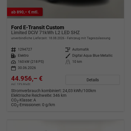
ab 890,– € mtl.
Ford E-Transit Custom
Limited DCiV 71kWh L2 LED SHZ
unverbindliche Lieferzeit:
18.08.2026
Fahrzeug mit Tageszulassung
Fahrzeugnr.
1294727
Getriebe
Automatik
Kraftstoff
Elektro
Außenfarbe
Digital Aqua Blue Metallic
Leistung
160 kW (218 PS)
Kilometerstand
10 km
30.06.2026
44.956,– €
Details
incl. 19% MwSt.
Stromverbrauch kombiniert:
24,03 kWh/100km
Elektrische Reichweite:
346 km
CO
-Klasse:
A
2
CO
-Emissionen:
0 g/km
2