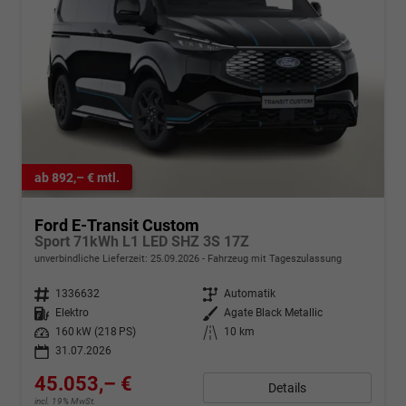
ab 892,– € mtl.
Ford E-Transit Custom
Sport 71kWh L1 LED SHZ 3S 17Z
unverbindliche Lieferzeit:
25.09.2026
Fahrzeug mit Tageszulassung
Fahrzeugnr.
1336632
Getriebe
Automatik
Kraftstoff
Elektro
Außenfarbe
Agate Black Metallic
Leistung
160 kW (218 PS)
Kilometerstand
10 km
31.07.2026
45.053,– €
Details
incl. 19% MwSt.