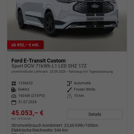
ab 892,– € mtl.
Ford E-Transit Custom
Sport DCiV 71kWh L1 LED SHZ 17Z
unverbindliche Lieferzeit:
25.09.2026
Fahrzeug mit Tageszulassung
Fahrzeugnr.
1336652
Getriebe
Automatik
Kraftstoff
Elektro
Außenfarbe
Frozen White
Leistung
160 kW (218 PS)
Kilometerstand
10 km
31.07.2026
45.053,– €
Details
incl. 19% MwSt.
Stromverbrauch kombiniert:
23,60 kWh/100km
Elektrische Reichweite:
346 km