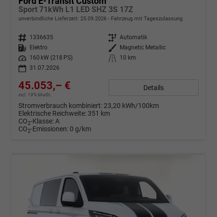
Ford E-Transit Custom
Sport 71kWh L1 LED SHZ 3S 17Z
unverbindliche Lieferzeit:
25.09.2026
Fahrzeug mit Tageszulassung
Fahrzeugnr.
1336635
Getriebe
Automatik
Kraftstoff
Elektro
Außenfarbe
Magnetic Metallic
Leistung
160 kW (218 PS)
Kilometerstand
10 km
31.07.2026
45.053,– €
Details
incl. 19% MwSt.
Stromverbrauch kombiniert:
23,20 kWh/100km
Elektrische Reichweite:
351 km
CO
-Klasse:
A
2
CO
-Emissionen:
0 g/km
2