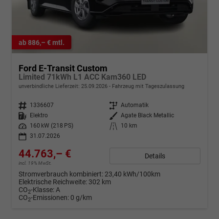
ab 886,– € mtl.
Ford E-Transit Custom
Limited 71kWh L1 ACC Kam360 LED
unverbindliche Lieferzeit:
25.09.2026
Fahrzeug mit Tageszulassung
Fahrzeugnr.
1336607
Getriebe
Automatik
Kraftstoff
Elektro
Außenfarbe
Agate Black Metallic
Leistung
160 kW (218 PS)
Kilometerstand
10 km
31.07.2026
44.763,– €
Details
incl. 19% MwSt.
Stromverbrauch kombiniert:
23,40 kWh/100km
Elektrische Reichweite:
302 km
CO
-Klasse:
A
2
CO
-Emissionen:
0 g/km
2