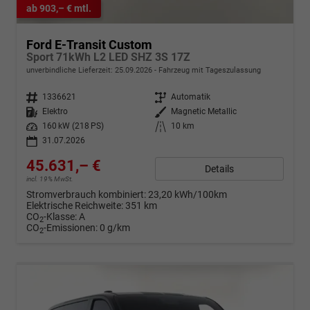
ab 903,– € mtl.
Ford E-Transit Custom
Sport 71kWh L2 LED SHZ 3S 17Z
unverbindliche Lieferzeit:
25.09.2026
Fahrzeug mit Tageszulassung
Fahrzeugnr.
1336621
Getriebe
Automatik
Kraftstoff
Elektro
Außenfarbe
Magnetic Metallic
Leistung
160 kW (218 PS)
Kilometerstand
10 km
31.07.2026
45.631,– €
Details
incl. 19% MwSt.
Stromverbrauch kombiniert:
23,20 kWh/100km
Elektrische Reichweite:
351 km
CO
-Klasse:
A
2
CO
-Emissionen:
0 g/km
2