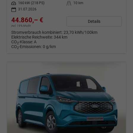
Leistung
160 kW (218 PS)
Kilometerstand
10 km
31.07.2026
44.860,– €
Details
incl. 19% MwSt.
Stromverbrauch kombiniert:
23,70 kWh/100km
Elektrische Reichweite:
344 km
CO
-Klasse:
A
2
CO
-Emissionen:
0 g/km
2