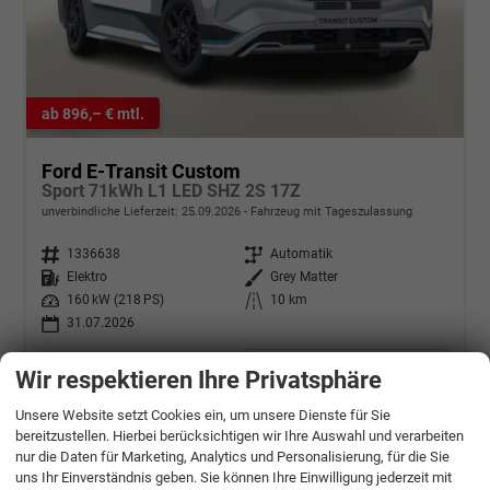
ab 896,– € mtl.
Ford E-Transit Custom
Sport 71kWh L1 LED SHZ 2S 17Z
unverbindliche Lieferzeit:
25.09.2026
Fahrzeug mit Tageszulassung
Fahrzeugnr.
1336638
Getriebe
Automatik
Kraftstoff
Elektro
Außenfarbe
Grey Matter
Leistung
160 kW (218 PS)
Kilometerstand
10 km
31.07.2026
45.245,– €
Details
Wir respektieren Ihre Privatsphäre
incl. 19% MwSt.
Stromverbrauch kombiniert:
23,20 kWh/100km
Unsere Website setzt Cookies ein, um unsere Dienste für Sie
Elektrische Reichweite:
351 km
bereitzustellen. Hierbei berücksichtigen wir Ihre Auswahl und verarbeiten
CO
-Klasse:
A
2
nur die Daten für Marketing, Analytics und Personalisierung, für die Sie
CO
-Emissionen:
0 g/km
2
uns Ihr Einverständnis geben. Sie können Ihre Einwilligung jederzeit mit