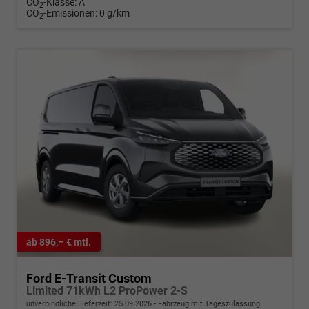
CO
-Klasse:
A
2
CO
-Emissionen:
0 g/km
2
ab 896,– € mtl.
Ford E-Transit Custom
Limited 71kWh L2 ProPower 2-S
unverbindliche Lieferzeit:
25.09.2026
Fahrzeug mit Tageszulassung