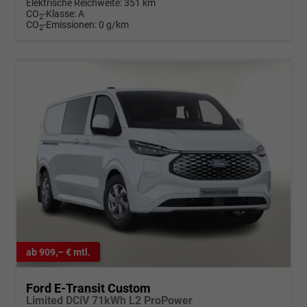
Elektrische Reichweite:
351 km
CO
-Klasse:
A
2
CO
-Emissionen:
0 g/km
2
ab 909,– € mtl.
Ford E-Transit Custom
Limited DCiV 71kWh L2 ProPower