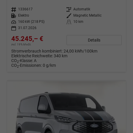
Fahrzeugnr.
1336617
Getriebe
Automatik
Kraftstoff
Elektro
Außenfarbe
Magnetic Metallic
Leistung
160 kW (218 PS)
Kilometerstand
10 km
31.07.2026
45.245,– €
Details
incl. 19% MwSt.
Stromverbrauch kombiniert:
24,00 kWh/100km
Elektrische Reichweite:
340 km
CO
-Klasse:
A
2
CO
-Emissionen:
0 g/km
2