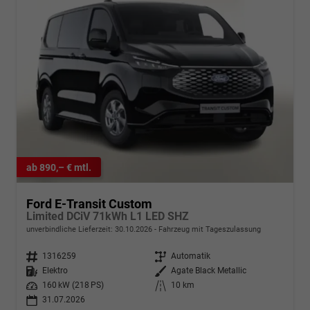
ab 890,– € mtl.
Ford E-Transit Custom
Limited DCiV 71kWh L1 LED SHZ
unverbindliche Lieferzeit:
30.10.2026
Fahrzeug mit Tageszulassung
Fahrzeugnr.
1316259
Getriebe
Automatik
Kraftstoff
Elektro
Außenfarbe
Agate Black Metallic
Leistung
160 kW (218 PS)
Kilometerstand
10 km
31.07.2026