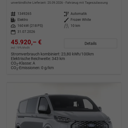
unverbindliche Lieferzeit:
25.09.2026
Fahrzeug mit Tageszulassung
Fahrzeugnr.
1349265
Getriebe
Automatik
Kraftstoff
Elektro
Außenfarbe
Frozen White
Leistung
160 kW (218 PS)
Kilometerstand
10 km
31.07.2026
45.920,– €
Details
incl. 19% MwSt.
Stromverbrauch kombiniert:
23,80 kWh/100km
Elektrische Reichweite:
343 km
CO
-Klasse:
A
2
CO
-Emissionen:
0 g/km
2