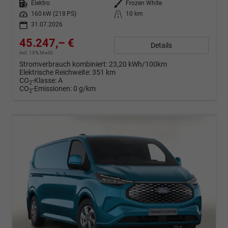
Kraftstoff
Elektro
Außenfarbe
Frozen White
Leistung
160 kW (218 PS)
Kilometerstand
10 km
31.07.2026
45.247,– €
Details
incl. 19% MwSt.
Stromverbrauch kombiniert:
23,20 kWh/100km
Elektrische Reichweite:
351 km
CO
-Klasse:
A
2
CO
-Emissionen:
0 g/km
2