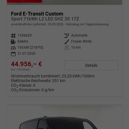
Ford E-Transit Custom
Sport 71kWh L2 LED SHZ 3S 17Z
unverbindliche Lieferzeit:
25.09.2026
Fahrzeug mit Tageszulassung
Fahrzeugnr.
1336620
Getriebe
Automatik
Kraftstoff
Elektro
Außenfarbe
Frozen White
Leistung
160 kW (218 PS)
Kilometerstand
10 km
31.07.2026
44.956,– €
Details
incl. 19% MwSt.
Stromverbrauch kombiniert:
23,20 kWh/100km
Elektrische Reichweite:
351 km
CO
-Klasse:
A
2
CO
-Emissionen:
0 g/km
2