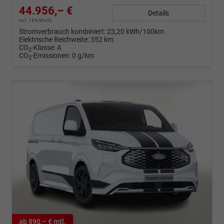
44.956,– €
Details
incl. 19% MwSt.
Stromverbrauch kombiniert:
23,20 kWh/100km
Elektrische Reichweite:
352 km
CO
-Klasse:
A
2
CO
-Emissionen:
0 g/km
2
ab 890,– € mtl.