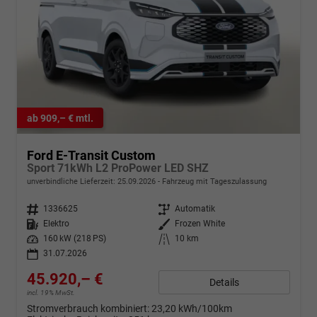
ab 909,– € mtl.
Ford E-Transit Custom
Sport 71kWh L2 ProPower LED SHZ
unverbindliche Lieferzeit:
25.09.2026
Fahrzeug mit Tageszulassung
Fahrzeugnr.
1336625
Getriebe
Automatik
Kraftstoff
Elektro
Außenfarbe
Frozen White
Leistung
160 kW (218 PS)
Kilometerstand
10 km
31.07.2026
45.920,– €
Details
incl. 19% MwSt.
Stromverbrauch kombiniert:
23,20 kWh/100km