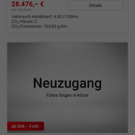
28.476,– €
Details
incl. 19% MwSt.
Verbrauch kombiniert:
4,90 l/100km
CO
-Klasse:
C
2
CO
-Emissionen:
104,00 g/km
2
ab 568,– € mtl.