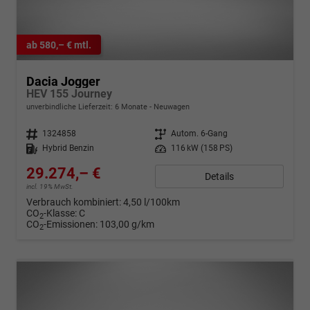
ab 580,– € mtl.
Dacia Jogger
HEV 155 Journey
unverbindliche Lieferzeit:
6 Monate
Neuwagen
Fahrzeugnr.
1324858
Getriebe
Autom. 6-Gang
Kraftstoff
Hybrid Benzin
Leistung
116 kW (158 PS)
29.274,– €
Details
incl. 19% MwSt.
Verbrauch kombiniert:
4,50 l/100km
CO
-Klasse:
C
2
CO
-Emissionen:
103,00 g/km
2