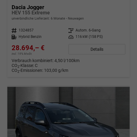
Dacia Jogger
HEV 155 Extreme
unverbindliche Lieferzeit:
6 Monate
Neuwagen
Fahrzeugnr.
1324857
Getriebe
Autom. 6-Gang
Kraftstoff
Hybrid Benzin
Leistung
116 kW (158 PS)
28.694,– €
Details
incl. 19% MwSt.
Verbrauch kombiniert:
4,50 l/100km
CO
-Klasse:
C
2
CO
-Emissionen:
103,00 g/km
2