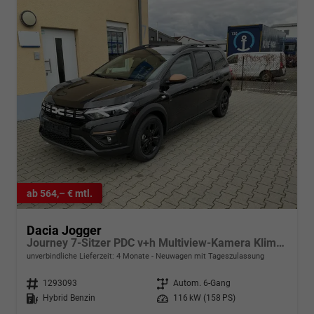
ab 564,– € mtl.
Dacia Jogger
Journey 7-Sitzer PDC v+h Multiview-Kamera Klimaauto. Sitzheizung
unverbindliche Lieferzeit:
4 Monate
Neuwagen mit Tageszulassung
Fahrzeugnr.
1293093
Getriebe
Autom. 6-Gang
Kraftstoff
Hybrid Benzin
Leistung
116 kW (158 PS)