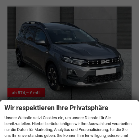
ab 574,– € mtl.
Wir respektieren Ihre Privatsphäre
Dacia Jogger
Journey SHZ Navi MV-Kamera Facelift Hybrid 155
Unsere Website setzt Cookies ein, um unsere Dienste für Sie
sofort lieferbar
Fahrzeug mit Tageszulassung
bereitzustellen. Hierbei berücksichtigen wir Ihre Auswahl und verarbeiten
nur die Daten für Marketing, Analytics und Personalisierung, für die Sie
Fahrzeugnr.
1343924
Getriebe
Automatik
uns Ihr Einverständnis geben. Sie können Ihre Einwilligung jederzeit mit