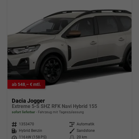
ab 548,– € mtl.
Dacia Jogger
Extreme 5-S SHZ RFK Navi Hybrid 155
sofort lieferbar
Fahrzeug mit Tageszulassung
Fahrzeugnr.
1353470
Getriebe
Automatik
Kraftstoff
Hybrid Benzin
Außenfarbe
Sandstone
Leistung
116 kW (158 PS)
Kilometerstand
20 km