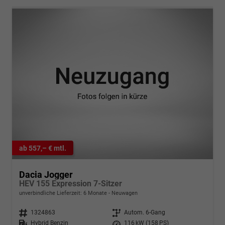
ab 557,– € mtl.
Dacia Jogger
HEV 155 Expression 7-Sitzer
unverbindliche Lieferzeit:
6 Monate
Neuwagen
Fahrzeugnr.
1324863
Getriebe
Autom. 6-Gang
Kraftstoff
Hybrid Benzin
Leistung
116 kW (158 PS)