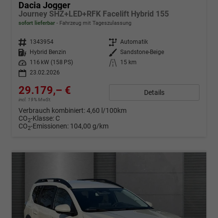
Dacia Jogger
Journey SHZ+LED+RFK Facelift Hybrid 155
sofort lieferbar
Fahrzeug mit Tageszulassung
Fahrzeugnr.
1343954
Getriebe
Automatik
Kraftstoff
Hybrid Benzin
Außenfarbe
Sandstone-Beige
Leistung
116 kW (158 PS)
Kilometerstand
15 km
23.02.2026
29.179,– €
Details
incl. 19% MwSt.
Verbrauch kombiniert:
4,60 l/100km
CO
-Klasse:
C
2
CO
-Emissionen:
104,00 g/km
2