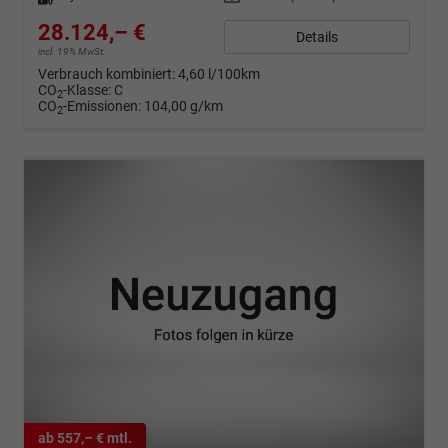
28.124,– €
Details
incl. 19% MwSt.
Verbrauch kombiniert:
4,60 l/100km
CO
-Klasse:
C
2
CO
-Emissionen:
104,00 g/km
2
ab 557,– € mtl.