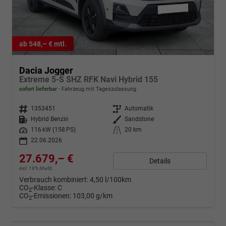
ab 548,– € mtl.
Dacia Jogger
Extreme 5-S SHZ RFK Navi Hybrid 155
sofort lieferbar
Fahrzeug mit Tageszulassung
Fahrzeugnr.
1353451
Getriebe
Automatik
Kraftstoff
Hybrid Benzin
Außenfarbe
Sandstone
Leistung
116 kW (158 PS)
Kilometerstand
20 km
22.06.2026
27.679,– €
Details
incl. 19% MwSt.
Verbrauch kombiniert:
4,50 l/100km
CO
-Klasse:
C
2
CO
-Emissionen:
103,00 g/km
2