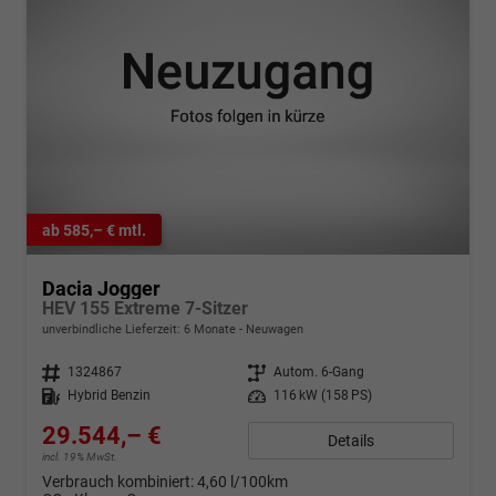
ab 585,– € mtl.
Dacia Jogger
HEV 155 Extreme 7-Sitzer
unverbindliche Lieferzeit:
6 Monate
Neuwagen
Fahrzeugnr.
1324867
Getriebe
Autom. 6-Gang
Kraftstoff
Hybrid Benzin
Leistung
116 kW (158 PS)
29.544,– €
Details
incl. 19% MwSt.
Verbrauch kombiniert:
4,60 l/100km