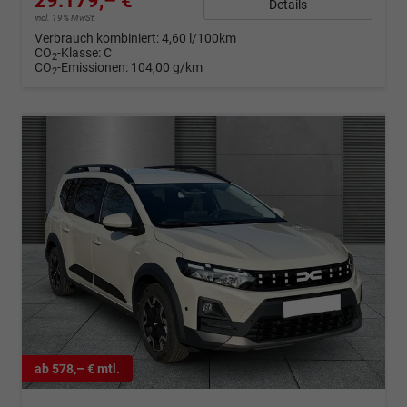
29.179,– €
Details
incl. 19% MwSt.
Verbrauch kombiniert:
4,60 l/100km
CO
-Klasse:
C
2
CO
-Emissionen:
104,00 g/km
2
ab 578,– € mtl.