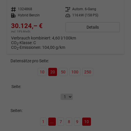
Fahrzeugnr.
1324868
Getriebe
Autom. 6-Gang
Kraftstoff
Hybrid Benzin
Leistung
116 kW (158 PS)
30.124,– €
Details
incl. 19% MwSt.
Verbrauch kombiniert:
4,60 l/100km
CO
-Klasse:
C
2
CO
-Emissionen:
104,00 g/km
2
Datensätze pro Seite:
10
20
50
100
250
Seite:
Seiten:
1
...
7
8
9
10