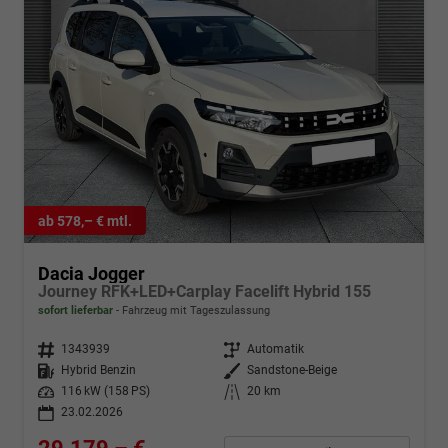
ab 578,– € mtl.
Dacia Jogger
Journey RFK+LED+Carplay Facelift Hybrid 155
sofort lieferbar
Fahrzeug mit Tageszulassung
Fahrzeugnr.
1343939
Getriebe
Automatik
Kraftstoff
Hybrid Benzin
Außenfarbe
Sandstone-Beige
Leistung
116 kW (158 PS)
Kilometerstand
20 km
23.02.2026