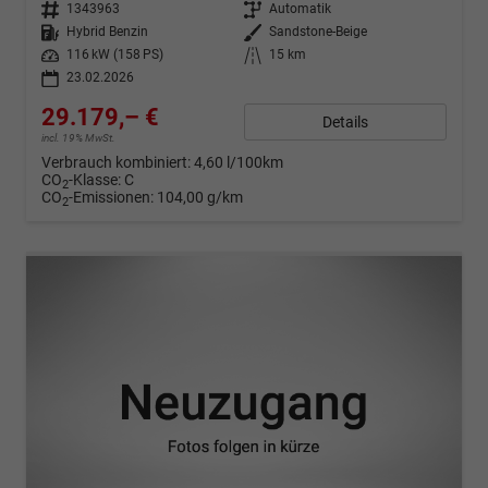
Fahrzeugnr.
1343963
Getriebe
Automatik
Kraftstoff
Hybrid Benzin
Außenfarbe
Sandstone-Beige
Leistung
116 kW (158 PS)
Kilometerstand
15 km
23.02.2026
29.179,– €
Details
incl. 19% MwSt.
Verbrauch kombiniert:
4,60 l/100km
CO
-Klasse:
C
2
CO
-Emissionen:
104,00 g/km
2