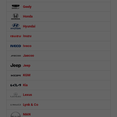
Geely
Honda
Hyundai
Isuzu
Iveco
Jaecoo
Jeep
KGM
Kia
Lexus
Lynk & Co
MAN