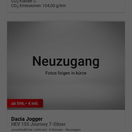
CO
-Klasse:
C
2
CO
-Emissionen:
104,00 g/km
2
ab 596,– € mtl.
Dacia Jogger
HEV 155 Journey 7-Sitzer
unverbindliche Lieferzeit:
6 Monate
Neuwagen