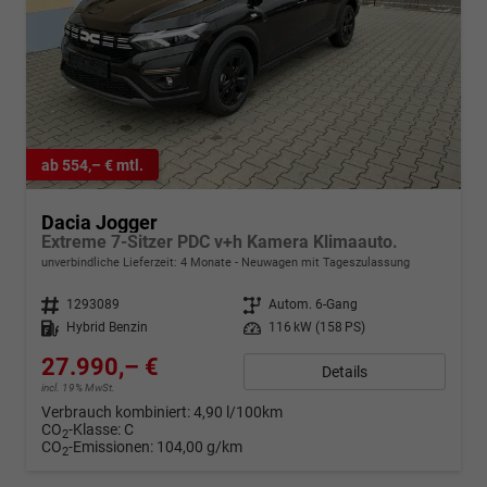
ab 554,– € mtl.
Dacia Jogger
Extreme 7-Sitzer PDC v+h Kamera Klimaauto.
unverbindliche Lieferzeit:
4 Monate
Neuwagen mit Tageszulassung
Fahrzeugnr.
1293089
Getriebe
Autom. 6-Gang
Kraftstoff
Hybrid Benzin
Leistung
116 kW (158 PS)
27.990,– €
Details
incl. 19% MwSt.
Verbrauch kombiniert:
4,90 l/100km
CO
-Klasse:
C
2
CO
-Emissionen:
104,00 g/km
2