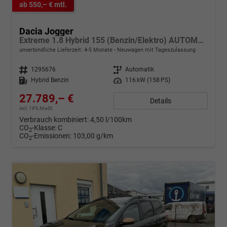
ab 550,– € mtl.
Dacia Jogger
Extreme 1.8 Hybrid 155 (Benzin/Elektro) AUTOMATIK, 7-SITZPLÄTZE, 3J Garantie, 16" Alu, Klimaautomatik, HandsFree, Toter-Winkel-Warner, Parksensoren vorn/hinten, Rückfahrkamera, Abgedunkelte Scheiben, Lederlenkrad, NSW, Armlehne, Media Display 10, Tempomat
unverbindliche Lieferzeit: 4-5 Monate
Neuwagen mit Tageszulassung
Fahrzeugnr.
1295676
Getriebe
Automatik
Kraftstoff
Hybrid Benzin
Leistung
116 kW (158 PS)
27.789,– €
Details
incl. 19% MwSt.
Verbrauch kombiniert:
4,50 l/100km
CO
-Klasse:
C
2
CO
-Emissionen:
103,00 g/km
2