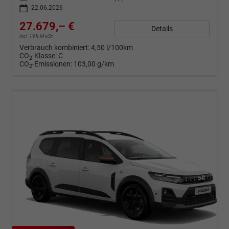
22.06.2026
27.679,– €
Details
incl. 19% MwSt.
Verbrauch kombiniert:
4,50 l/100km
CO
-Klasse:
C
2
CO
-Emissionen:
103,00 g/km
2