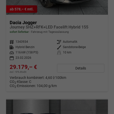
ab 578,– € mtl.
Dacia Jogger
Journey SHZ+RFK+LED Facelift Hybrid 155
sofort lieferbar
Fahrzeug mit Tageszulassung
Fahrzeugnr.
1343934
Getriebe
Automatik
Kraftstoff
Hybrid Benzin
Außenfarbe
Sandstone-Beige
Leistung
116 kW (158 PS)
Kilometerstand
10 km
23.02.2026
29.179,– €
Details
incl. 19% MwSt.
Verbrauch kombiniert:
4,60 l/100km
CO
-Klasse:
C
2
CO
-Emissionen:
104,00 g/km
2