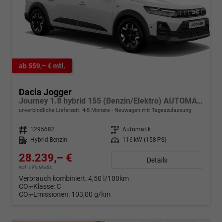
ab 559,– € mtl.
Dacia Jogger
Journey 1.8 hybrid 155 (Benzin/Elektro) AUTOMATIK, 7-SITZPLÄTZE, 3J Garantie, 16" Alu, MEDIA NAV 10", WINTER-PAKET, Klimaautomatik, HandsFree, Toter-Winkel-Warner, Parksensoren v/h, Multiview-Kamera, Abgedunkelte Scheiben, Lederlenkrad, NSW, Armlehne, Tempomat
unverbindliche Lieferzeit: 4-5 Monate
Neuwagen mit Tageszulassung
Fahrzeugnr.
1295682
Getriebe
Automatik
Kraftstoff
Hybrid Benzin
Leistung
116 kW (158 PS)
28.239,– €
Details
incl. 19% MwSt.
Verbrauch kombiniert:
4,50 l/100km
CO
-Klasse:
C
2
CO
-Emissionen:
103,00 g/km
2