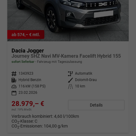
ab 574,– € mtl.
Dacia Jogger
Journey SHZ Navi MV-Kamera Facelift Hybrid 155
sofort lieferbar
Fahrzeug mit Tageszulassung
Fahrzeugnr.
1343923
Getriebe
Automatik
Kraftstoff
Hybrid Benzin
Außenfarbe
Dolomit-Grau
Leistung
116 kW (158 PS)
Kilometerstand
10 km
23.02.2026
28.979,– €
Details
incl. 19% MwSt.
Verbrauch kombiniert:
4,60 l/100km
CO
-Klasse:
C
2
CO
-Emissionen:
104,00 g/km
2