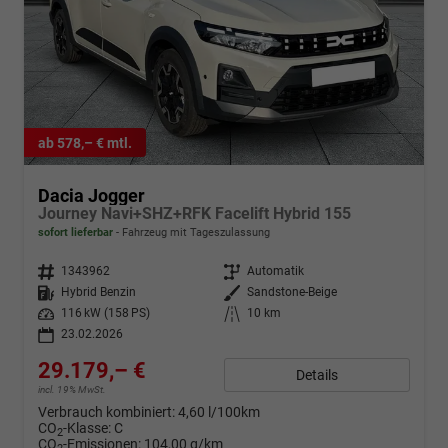
ab 578,– € mtl.
Dacia Jogger
Journey Navi+SHZ+RFK Facelift Hybrid 155
sofort lieferbar
Fahrzeug mit Tageszulassung
Fahrzeugnr.
1343962
Getriebe
Automatik
Kraftstoff
Hybrid Benzin
Außenfarbe
Sandstone-Beige
Leistung
116 kW (158 PS)
Kilometerstand
10 km
23.02.2026
29.179,– €
Details
incl. 19% MwSt.
Verbrauch kombiniert:
4,60 l/100km
CO
-Klasse:
C
2
CO
-Emissionen:
104,00 g/km