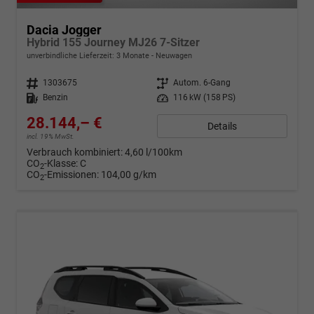
Dacia Jogger
Hybrid 155 Journey MJ26 7-Sitzer
unverbindliche Lieferzeit:
3 Monate
Neuwagen
Fahrzeugnr.
1303675
Getriebe
Autom. 6-Gang
Kraftstoff
Benzin
Leistung
116 kW (158 PS)
28.144,– €
Details
incl. 19% MwSt.
Verbrauch kombiniert:
4,60 l/100km
CO
-Klasse:
C
2
CO
-Emissionen:
104,00 g/km
2