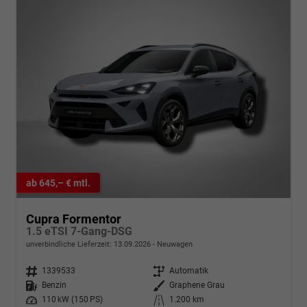
ab 645,– € mtl.
Cupra Formentor
1.5 eTSI 7-Gang-DSG
unverbindliche Lieferzeit:
13.09.2026
Neuwagen
Fahrzeugnr.
1339533
Getriebe
Automatik
Kraftstoff
Benzin
Außenfarbe
Graphene Grau
Leistung
110 kW (150 PS)
Kilometerstand
1.200 km