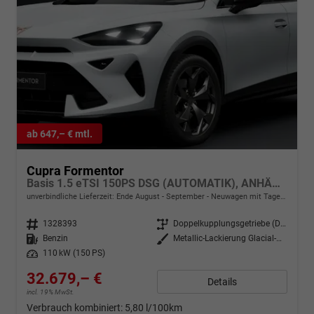
ab 647,– € mtl.
Cupra Formentor
Basis 1.5 eTSI 150PS DSG (AUTOMATIK), ANHÄNGERKUPPLUNG, KESSY, ALARM, RÜCKFAHRKAMERA, ELEKTR. HECKKLAPPE, 18" Alu, Sitzheizung, M-Lederlenkrad beheizt, 3-Zonen-Climatronic, Parksensoren vorne/hinten, ACC-Tempomat, Digitales Cockpit 10", Radio 12,9"+Full-Link
unverbindliche Lieferzeit: Ende August - September
Neuwagen mit Tageszulassung
Fahrzeugnr.
1328393
Getriebe
Doppelkupplungsgetriebe (DSG)
Kraftstoff
Benzin
Außenfarbe
Metallic-Lackierung Glacial-White
Leistung
110 kW (150 PS)
32.679,– €
Details
incl. 19% MwSt.
Verbrauch kombiniert:
5,80 l/100km