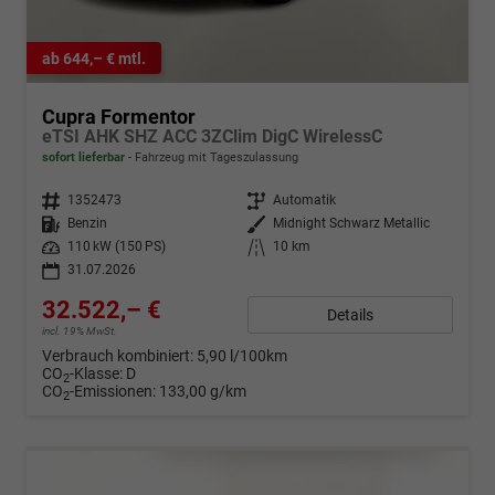
ab 644,– € mtl.
Cupra Formentor
eTSI AHK SHZ ACC 3ZClim DigC WirelessC
sofort lieferbar
Fahrzeug mit Tageszulassung
Fahrzeugnr.
1352473
Getriebe
Automatik
Kraftstoff
Benzin
Außenfarbe
Midnight Schwarz Metallic
Leistung
110 kW (150 PS)
Kilometerstand
10 km
31.07.2026
32.522,– €
Details
incl. 19% MwSt.
Verbrauch kombiniert:
5,90 l/100km
CO
-Klasse:
D
2
CO
-Emissionen:
133,00 g/km
2