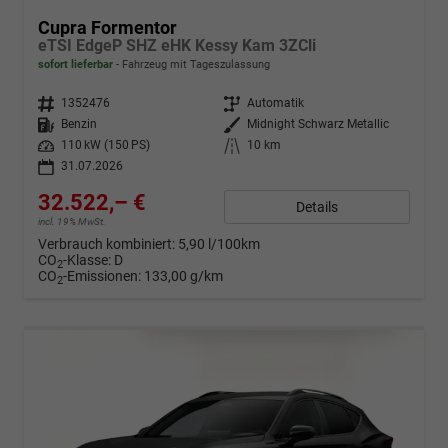
Cupra Formentor
eTSI EdgeP SHZ eHK Kessy Kam 3ZCli
sofort lieferbar
Fahrzeug mit Tageszulassung
Fahrzeugnr.
1352476
Getriebe
Automatik
Kraftstoff
Benzin
Außenfarbe
Midnight Schwarz Metallic
Leistung
110 kW (150 PS)
Kilometerstand
10 km
31.07.2026
32.522,– €
Details
incl. 19% MwSt.
Verbrauch kombiniert:
5,90 l/100km
CO
-Klasse:
D
2
CO
-Emissionen:
133,00 g/km
2