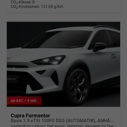
CO
-Klasse:
D
2
CO
-Emissionen:
131,00 g/km
2
ab 647,– € mtl.
Cupra Formentor
Basis 1.5 eTSI 150PS DSG (AUTOMATIK), ANHÄNGERKUPPLUNG, KESSY, ALARM, RÜCKFAHRKAMERA, ELEKTR. HECKKLAPPE, 18" Alu, Sitzheizung, M-Lederlenkrad beheizt, 3-Zonen-Climatronic, Parksensoren vorne/hinten, ACC-Tempomat, Digitales Cockpit 10", Radio 12,9"+Full-Link
unverbindliche Lieferzeit: Ende August - September
Neuwagen mit Tageszulassung