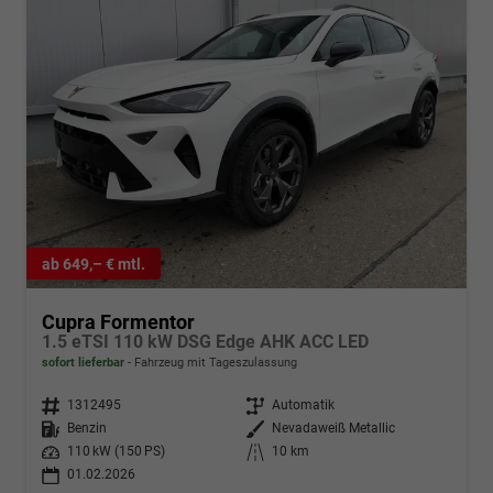
ab 649,– € mtl.
Cupra Formentor
1.5 eTSI 110 kW DSG Edge AHK ACC LED
sofort lieferbar
Fahrzeug mit Tageszulassung
Fahrzeugnr.
1312495
Getriebe
Automatik
Kraftstoff
Benzin
Außenfarbe
Nevadaweiß Metallic
Leistung
110 kW (150 PS)
Kilometerstand
10 km
01.02.2026