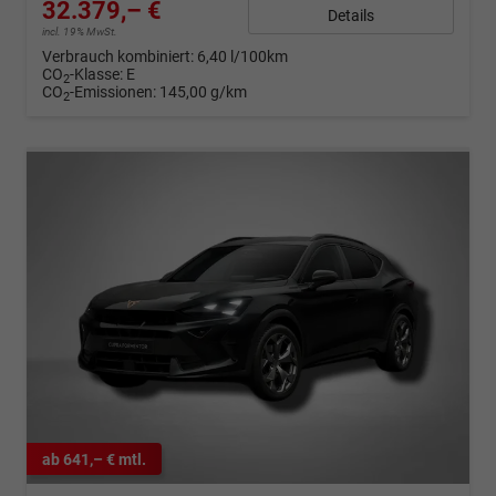
32.379,– €
Details
incl. 19% MwSt.
Verbrauch kombiniert:
6,40 l/100km
CO
-Klasse:
E
2
CO
-Emissionen:
145,00 g/km
2
ab 641,– € mtl.