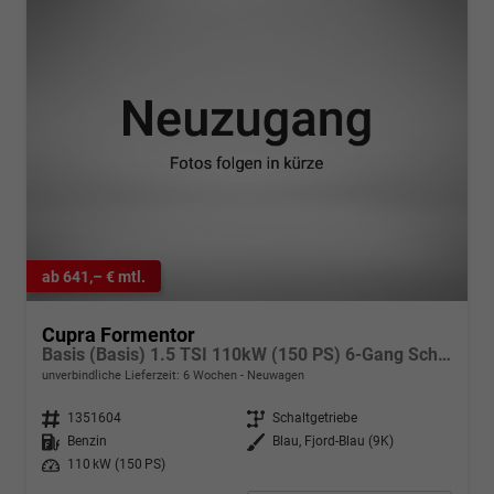
ab 641,– € mtl.
Cupra Formentor
Basis (Basis) 1.5 TSI 110kW (150 PS) 6-Gang Schaltgetriebe
unverbindliche Lieferzeit:
6 Wochen
Neuwagen
Fahrzeugnr.
1351604
Getriebe
Schaltgetriebe
Kraftstoff
Benzin
Außenfarbe
Blau, Fjord-Blau (9K)
Leistung
110 kW (150 PS)