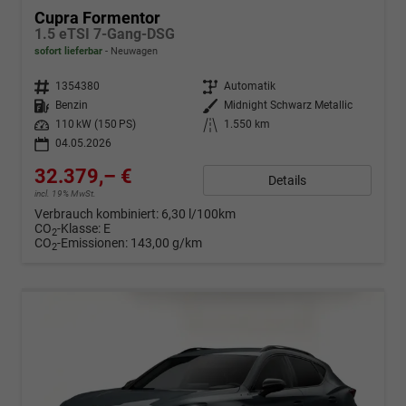
Cupra Formentor
1.5 eTSI 7-Gang-DSG
sofort lieferbar
Neuwagen
Fahrzeugnr.
1354380
Getriebe
Automatik
Kraftstoff
Benzin
Außenfarbe
Midnight Schwarz Metallic
Leistung
110 kW (150 PS)
Kilometerstand
1.550 km
04.05.2026
32.379,– €
Details
incl. 19% MwSt.
Verbrauch kombiniert:
6,30 l/100km
CO
-Klasse:
E
2
CO
-Emissionen:
143,00 g/km
2