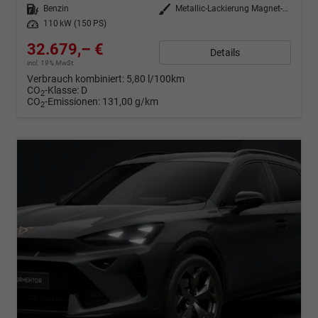
Kraftstoff
Benzin
Außenfarbe
Metallic-Lackierung Magnet-Tech-Grau
Leistung
110 kW (150 PS)
32.679,– €
Details
incl. 19% MwSt.
Verbrauch kombiniert:
5,80 l/100km
CO
-Klasse:
D
2
CO
-Emissionen:
131,00 g/km
2