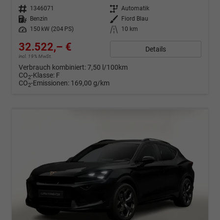
Fahrzeugnr.
1346071
Getriebe
Automatik
Kraftstoff
Benzin
Außenfarbe
Fiord Blau
Leistung
150 kW (204 PS)
Kilometerstand
10 km
32.522,– €
Details
incl. 19% MwSt.
Verbrauch kombiniert:
7,50 l/100km
CO
-Klasse:
F
2
CO
-Emissionen:
169,00 g/km
2