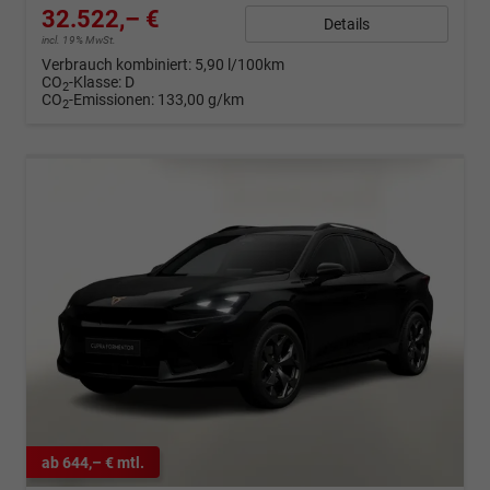
32.522,– €
Details
incl. 19% MwSt.
Verbrauch kombiniert:
5,90 l/100km
CO
-Klasse:
D
2
CO
-Emissionen:
133,00 g/km
2
ab 644,– € mtl.