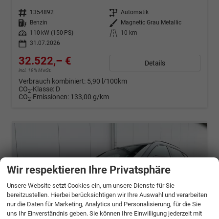
Fahrzeugnr.
1354892
Getriebe
Automatik
Kraftstoff
Benzin
Außenfarbe
Magnetic Grau Metallic
Leistung
110 kW (150 PS)
Kilometerstand
10 km
31.07.2026
32.522,– €
Details
incl. 19% MwSt.
Verbrauch kombiniert:
5,90 l/100km
CO
-Klasse:
D
2
CO
-Emissionen:
133,00 g/km
2
Wir respektieren Ihre Privatsphäre
Unsere Website setzt Cookies ein, um unsere Dienste für Sie
bereitzustellen. Hierbei berücksichtigen wir Ihre Auswahl und verarbeiten
nur die Daten für Marketing, Analytics und Personalisierung, für die Sie
uns Ihr Einverständnis geben. Sie können Ihre Einwilligung jederzeit mit