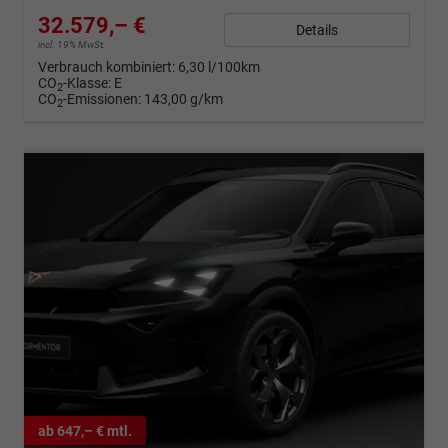
32.579,– €
Details
incl. 19% MwSt.
Verbrauch kombiniert:
6,30 l/100km
CO
-Klasse:
E
2
CO
-Emissionen:
143,00 g/km
2
ab 647,– € mtl.