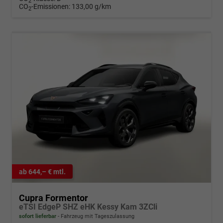
2
CO
-Emissionen:
133,00 g/km
2
ab 644,– € mtl.
Cupra Formentor
eTSI EdgeP SHZ eHK Kessy Kam 3ZCli
sofort lieferbar
Fahrzeug mit Tageszulassung