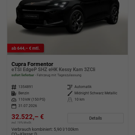
ab 644,– € mtl.
Cupra Formentor
eTSI EdgeP SHZ eHK Kessy Kam 3ZCli
sofort lieferbar
Fahrzeug mit Tageszulassung
Fahrzeugnr.
1354891
Getriebe
Automatik
Kraftstoff
Benzin
Außenfarbe
Midnight Schwarz Metallic
Leistung
110 kW (150 PS)
Kilometerstand
10 km
31.07.2026
32.522,– €
Details
incl. 19% MwSt.
Verbrauch kombiniert:
5,90 l/100km
CO
-Klasse:
D