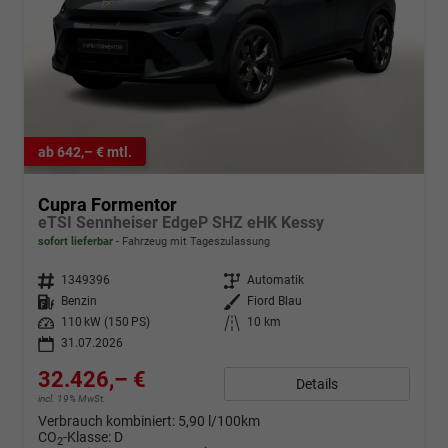
ab 642,– € mtl.
Cupra Formentor
eTSI Sennheiser EdgeP SHZ eHK Kessy
sofort lieferbar
Fahrzeug mit Tageszulassung
Fahrzeugnr.
1349396
Getriebe
Automatik
Kraftstoff
Benzin
Außenfarbe
Fiord Blau
Leistung
110 kW (150 PS)
Kilometerstand
10 km
31.07.2026
32.426,– €
Details
incl. 19% MwSt.
Verbrauch kombiniert:
5,90 l/100km
CO
-Klasse:
D
2