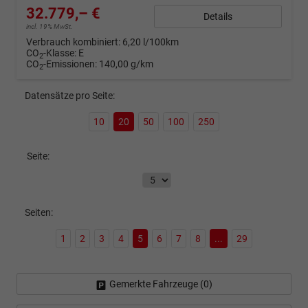
32.779,– €
Details
incl. 19% MwSt.
Verbrauch kombiniert:
6,20 l/100km
CO
-Klasse:
E
2
CO
-Emissionen:
140,00 g/km
2
Datensätze pro Seite:
10
20
50
100
250
Seite:
Seiten:
1
2
3
4
5
6
7
8
...
29
Gemerkte Fahrzeuge (
0
)