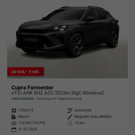
ab 644,– € mtl.
Cupra Formentor
eTSI AHK SHZ ACC 3ZClim DigC WirelessC
sofort lieferbar
Fahrzeug mit Tageszulassung
Fahrzeugnr.
1352474
Getriebe
Automatik
Kraftstoff
Benzin
Außenfarbe
Magnetic Grau Metallic
Leistung
110 kW (150 PS)
Kilometerstand
10 km
31.07.2026