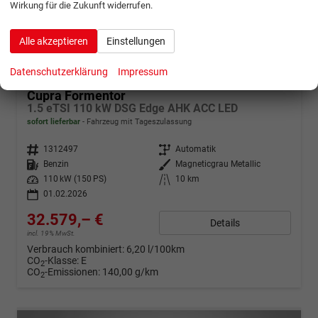
Wirkung für die Zukunft widerrufen.
Alle akzeptieren
Einstellungen
ab 645,– € mtl.
Datenschutzerklärung
Impressum
Cupra Formentor
1.5 eTSI 110 kW DSG Edge AHK ACC LED
sofort lieferbar
Fahrzeug mit Tageszulassung
Fahrzeugnr.
1312497
Getriebe
Automatik
Kraftstoff
Benzin
Außenfarbe
Magneticgrau Metallic
Leistung
110 kW (150 PS)
Kilometerstand
10 km
01.02.2026
32.579,– €
Details
incl. 19% MwSt.
Verbrauch kombiniert:
6,20 l/100km
CO
-Klasse:
E
2
CO
-Emissionen:
140,00 g/km
2