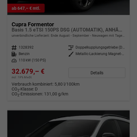
ab 647,– € mtl.
Cupra Formentor
Basis 1.5 eTSI 150PS DSG (AUTOMATIK), ANHÄNGERKUPPLUNG, KESSY, ALARM, RÜCKFAHRKAMERA, ELEKTR. HECKKLAPPE, 18" Alu, Sitzheizung, M-Lederlenkrad beheizt, 3-Zonen-Climatronic, Parksensoren vorne/hinten, ACC-Tempomat, Digitales Cockpit 10", Radio 12,9"+Full-Link
unverbindliche Lieferzeit: Ende August - September
Neuwagen mit Tageszulassung
Fahrzeugnr.
1328392
Getriebe
Doppelkupplungsgetriebe (DSG)
Kraftstoff
Benzin
Außenfarbe
Metallic-Lackierung Magnet-Tech-Grau
Leistung
110 kW (150 PS)
32.679,– €
Details
incl. 19% MwSt.
Verbrauch kombiniert:
5,80 l/100km
CO
-Klasse:
D
2
CO
-Emissionen:
131,00 g/km
2