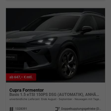
ab 647,– € mtl.
Cupra Formentor
Basis 1.5 eTSI 150PS DSG (AUTOMATIK), ANHÄNGERKUPPLUNG, KESSY, ALARM, RÜCKFAHRKAMERA, ELEKTR. HECKKLAPPE, 18" Alu, Sitzheizung, M-Lederlenkrad beheizt, 3-Zonen-Climatronic, Parksensoren vorne/hinten, ACC-Tempomat, Digitales Cockpit 10", Radio 12,9"+Full-Link
unverbindliche Lieferzeit: Ende August - September
Neuwagen mit Tageszulassung
Fahrzeugnr.
1328391
Getriebe
Doppelkupplungsgetriebe (DSG)