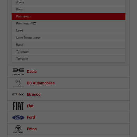
Ateca
Born
Formentor
Formentor VZ5
Leon
Leon Sportstourer
Raval
Tavascan
Terramar
Dacia
DS Automobiles
Etrusco
Fiat
Ford
Foton