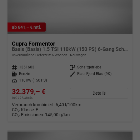
ab 641,– € mtl.
Cupra Formentor
Basis (Basis) 1.5 TSI 110kW (150 PS) 6-Gang Schaltgetriebe
unverbindliche Lieferzeit:
6 Wochen
Neuwagen
Fahrzeugnr.
1351603
Getriebe
Schaltgetriebe
Kraftstoff
Benzin
Außenfarbe
Blau, Fjord-Blau (9K)
Leistung
110 kW (150 PS)
32.379,– €
Details
incl. 19% MwSt.
Verbrauch kombiniert:
6,40 l/100km
CO
-Klasse:
E
2
CO
-Emissionen:
145,00 g/km
2