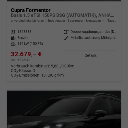
Cupra Formentor
Basis 1.5 eTSI 150PS DSG (AUTOMATIK), ANHÄNGERKUPPLUNG, KESSY, ALARM, RÜCKFAHRKAMERA, ELEKTR. HECKKLAPPE, 18" Alu, Sitzheizung, M-Lederlenkrad beheizt, 3-Zonen-Climatronic, Parksensoren vorne/hinten, ACC-Tempomat, Digitales Cockpit 10", Radio 12,9"+Full-Link
unverbindliche Lieferzeit: Ende August - September
Neuwagen mit Tageszulassung
Fahrzeugnr.
1328388
Getriebe
Doppelkupplungsgetriebe (DSG)
Kraftstoff
Benzin
Außenfarbe
Metallic-Lackierung Midnight-Black
Leistung
110 kW (150 PS)
32.679,– €
Details
incl. 19% MwSt.
Verbrauch kombiniert:
5,80 l/100km
CO
-Klasse:
D
2
CO
-Emissionen:
131,00 g/km
2