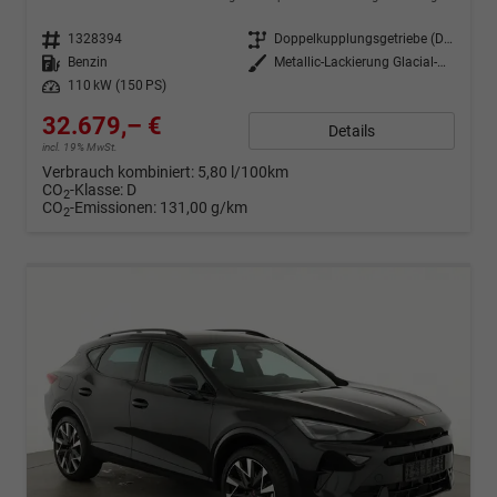
Fahrzeugnr.
1328394
Getriebe
Doppelkupplungsgetriebe (DSG)
Kraftstoff
Benzin
Außenfarbe
Metallic-Lackierung Glacial-White
Leistung
110 kW (150 PS)
32.679,– €
Details
incl. 19% MwSt.
Verbrauch kombiniert:
5,80 l/100km
CO
-Klasse:
D
2
CO
-Emissionen:
131,00 g/km
2