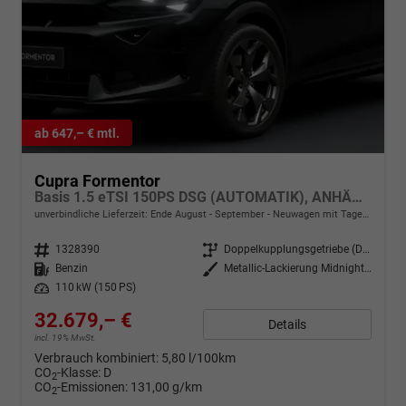
ab 647,– € mtl.
Cupra Formentor
Basis 1.5 eTSI 150PS DSG (AUTOMATIK), ANHÄNGERKUPPLUNG, KESSY, ALARM, RÜCKFAHRKAMERA, ELEKTR. HECKKLAPPE, 18" Alu, Sitzheizung, M-Lederlenkrad beheizt, 3-Zonen-Climatronic, Parksensoren vorne/hinten, ACC-Tempomat, Digitales Cockpit 10", Radio 12,9"+Full-Link
unverbindliche Lieferzeit: Ende August - September
Neuwagen mit Tageszulassung
Fahrzeugnr.
1328390
Getriebe
Doppelkupplungsgetriebe (DSG)
Kraftstoff
Benzin
Außenfarbe
Metallic-Lackierung Midnight-Black
Leistung
110 kW (150 PS)
32.679,– €
Details
incl. 19% MwSt.
Verbrauch kombiniert:
5,80 l/100km
CO
-Klasse:
D
2
CO
-Emissionen:
131,00 g/km
2