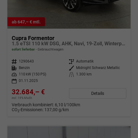
ab 647,– € mtl.
Cupra Formentor
1.5 eTSI 110 kW DSG, AHK, Navi, 19-Zoll, Winterpaket
sofort lieferbar
Gebrauchtwagen
Fahrzeugnr.
1290643
Getriebe
Automatik
Kraftstoff
Benzin
Außenfarbe
Midnight Schwarz Metallic
Leistung
110 kW (150 PS)
Kilometerstand
1.300 km
01.11.2025
32.684,– €
Details
incl. 19% MwSt.
Verbrauch kombiniert:
6,10 l/100km
CO
-Emissionen:
137,00 g/km
2