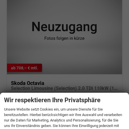
ab 708,– € mtl.
Skoda Octavia
Selection Limousine (Selection) 2.0 TDI 110kW (150 PS) 7-Gang DSG
unverbindliche Lieferzeit:
6 Wochen
Neuwagen
Wir respektieren Ihre Privatsphäre
Fahrzeugnr.
1352590
Getriebe
Automatik
Unsere Website setzt Cookies ein, um unsere Dienste für Sie
Kraftstoff
Diesel
Außenfarbe
, Smokey Diamond-Silber Metallic (B3)
bereitzustellen. Hierbei berücksichtigen wir Ihre Auswahl und verarbeiten
Leistung
110 kW (150 PS)
nur die Daten für Marketing, Analytics und Personalisierung, für die Sie
uns Ihr Einverständnis geben. Sie können Ihre Einwilligung jederzeit mit
35.779,– €
Details