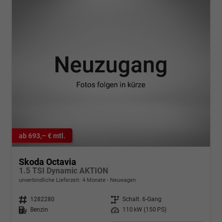
ab 693,– € mtl.
Skoda Octavia
1.5 TSI Dynamic AKTION
unverbindliche Lieferzeit:
4 Monate
Neuwagen
Fahrzeugnr.
1282280
Getriebe
Schalt. 6-Gang
Kraftstoff
Benzin
Leistung
110 kW (150 PS)