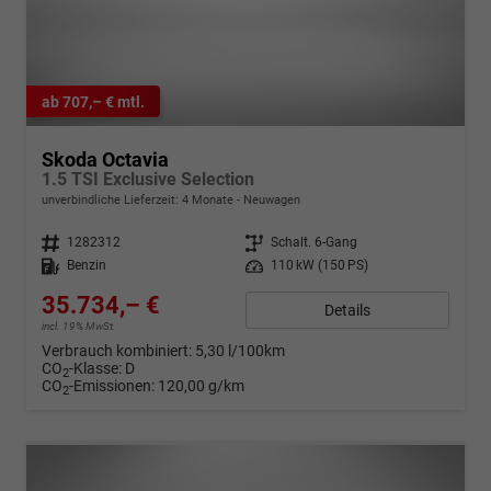
ab 707,– € mtl.
Skoda Octavia
1.5 TSI Exclusive Selection
unverbindliche Lieferzeit:
4 Monate
Neuwagen
Fahrzeugnr.
1282312
Getriebe
Schalt. 6-Gang
Kraftstoff
Benzin
Leistung
110 kW (150 PS)
35.734,– €
Details
incl. 19% MwSt.
Verbrauch kombiniert:
5,30 l/100km
CO
-Klasse:
D
2
CO
-Emissionen:
120,00 g/km
2