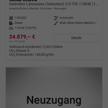
Selection Limousine (Selection) 2.0 TDI 110kW (150 PS) 7-Gang DSG
unverbindliche Lieferzeit:
6 Wochen
Neuwagen
Fahrzeugnr.
1352582
Getriebe
Automatik
Kraftstoff
Diesel
Außenfarbe
Weiß, Moon-Weiss Metallic (2Y)
Leistung
110 kW (150 PS)
34.879,– €
Details
incl. 19% MwSt.
Verbrauch kombiniert:
5,30 l/100km
CO
-Klasse:
E
2
CO
-Emissionen:
140,00 g/km
2