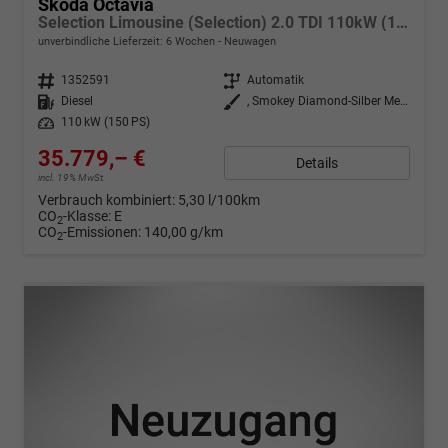
Skoda Octavia
Selection Limousine (Selection) 2.0 TDI 110kW (150 PS) 7-Gang DSG
unverbindliche Lieferzeit:
6 Wochen
Neuwagen
Fahrzeugnr.
1352591
Getriebe
Automatik
Kraftstoff
Diesel
Außenfarbe
, Smokey Diamond-Silber Metallic (B3)
Leistung
110 kW (150 PS)
35.779,– €
Details
incl. 19% MwSt.
Verbrauch kombiniert:
5,30 l/100km
CO
-Klasse:
E
2
CO
-Emissionen:
140,00 g/km
2