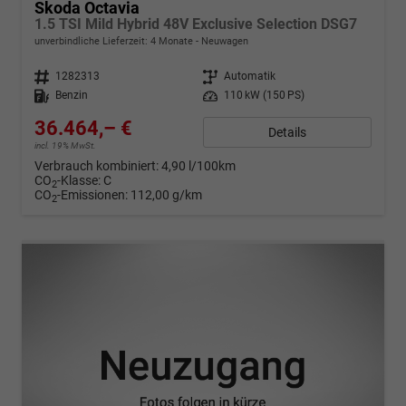
Skoda Octavia
1.5 TSI Mild Hybrid 48V Exclusive Selection DSG7
unverbindliche Lieferzeit:
4 Monate
Neuwagen
Fahrzeugnr.
1282313
Getriebe
Automatik
Kraftstoff
Benzin
Leistung
110 kW (150 PS)
36.464,– €
Details
incl. 19% MwSt.
Verbrauch kombiniert:
4,90 l/100km
CO
-Klasse:
C
2
CO
-Emissionen:
112,00 g/km
2