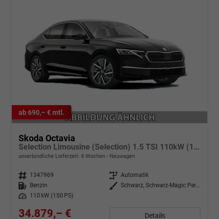
ab 690,– € mtl.
Skoda Octavia
Selection Limousine (Selection) 1.5 TSI 110kW (150 PS) 7-Gang DSG
unverbindliche Lieferzeit:
6 Wochen
Neuwagen
Fahrzeugnr.
1347969
Getriebe
Automatik
Kraftstoff
Benzin
Außenfarbe
Schwarz, Schwarz-Magic Perleffekt (1Z)
Leistung
110 kW (150 PS)
34.879,– €
Details