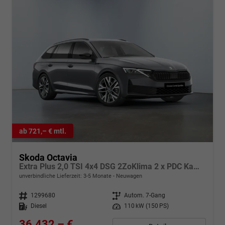
ab 721,– € mtl.
Skoda Octavia
Extra Plus 2,0 TSI 4x4 DSG 2ZoKlima 2 x PDC Kamera Sitzheizung LED ACC Digitales Cockpit 5J Garantie Alu Felgen
unverbindliche Lieferzeit: 3-5 Monate
Neuwagen
Fahrzeugnr.
1299680
Getriebe
Autom. 7-Gang
Kraftstoff
Diesel
Leistung
110 kW (150 PS)
36.432,– €