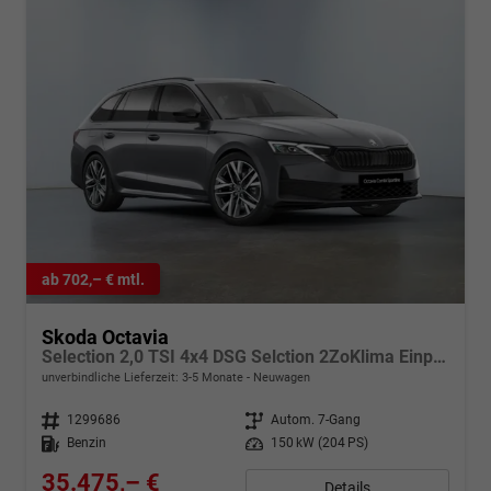
ab 702,– € mtl.
Skoda Octavia
Selection 2,0 TSI 4x4 DSG Selction 2ZoKlima Einparkhilfe LED Sitzheizung Tempomat Digitales Cockpit 5J Garantie Leichtmetallfelgen
unverbindliche Lieferzeit: 3-5 Monate
Neuwagen
Fahrzeugnr.
1299686
Getriebe
Autom. 7-Gang
Kraftstoff
Benzin
Leistung
150 kW (204 PS)
35.475,– €
Details