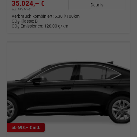
35.024,– €
Details
incl. 19% MwSt.
Verbrauch kombiniert:
5,30 l/100km
CO
-Klasse:
D
2
CO
-Emissionen:
120,00 g/km
2
ab 698,– € mtl.