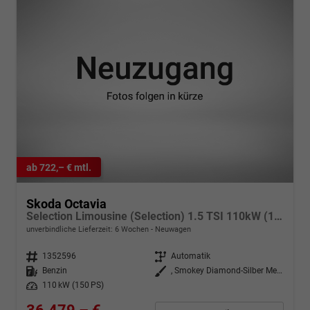
ab 722,– € mtl.
Skoda Octavia
Selection Limousine (Selection) 1.5 TSI 110kW (150 PS) 7-Gang DSG
unverbindliche Lieferzeit:
6 Wochen
Neuwagen
Fahrzeugnr.
1352596
Getriebe
Automatik
Kraftstoff
Benzin
Außenfarbe
, Smokey Diamond-Silber Metallic (B3)
Leistung
110 kW (150 PS)