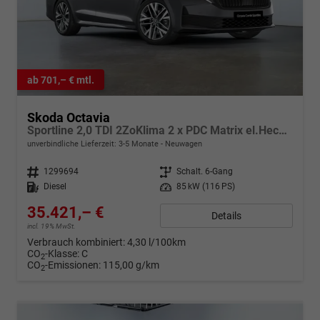
ab 701,– € mtl.
Skoda Octavia
Sportline 2,0 TDI 2ZoKlima 2 x PDC Matrix el.Heckklappe Sitzheizung Tempomat Digitales Cockpit 5J Garantie Leichtmetallfelgen
unverbindliche Lieferzeit: 3-5 Monate
Neuwagen
Fahrzeugnr.
1299694
Getriebe
Schalt. 6-Gang
Kraftstoff
Diesel
Leistung
85 kW (116 PS)
35.421,– €
Details
incl. 19% MwSt.
Verbrauch kombiniert:
4,30 l/100km
CO
-Klasse:
C
2
CO
-Emissionen:
115,00 g/km
2