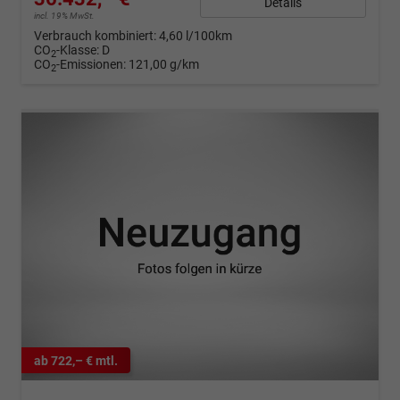
Details
incl. 19% MwSt.
Verbrauch kombiniert:
4,60 l/100km
CO
-Klasse:
D
2
CO
-Emissionen:
121,00 g/km
2
ab 722,– € mtl.