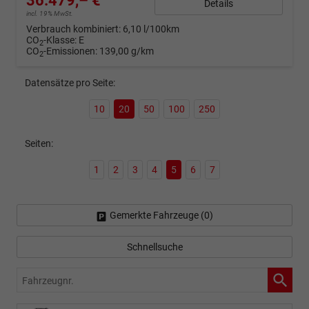
36.479,– €
Details
incl. 19% MwSt.
Verbrauch kombiniert:
6,10 l/100km
CO
-Klasse:
E
2
CO
-Emissionen:
139,00 g/km
2
Datensätze pro Seite:
10
20
50
100
250
Seiten:
1
2
3
4
5
6
7
Gemerkte Fahrzeuge (
0
)
Schnellsuche
Fahrzeugnr.