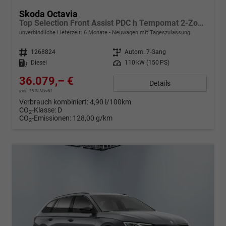
Skoda Octavia
Top Selection Front Assist PDC h Tempomat 2-Zonen-Klimaauto. Voll-LED-Matrix-Scheinwerfer KESSY
unverbindliche Lieferzeit:
6 Monate
Neuwagen mit Tageszulassung
Fahrzeugnr.
1268824
Getriebe
Autom. 7-Gang
Kraftstoff
Diesel
Leistung
110 kW (150 PS)
36.079,– €
Details
incl. 19% MwSt.
Verbrauch kombiniert:
4,90 l/100km
CO
-Klasse:
D
2
CO
-Emissionen:
128,00 g/km
2