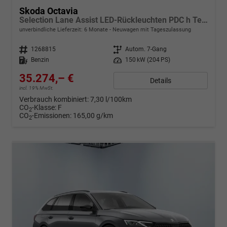
Skoda Octavia
Selection Lane Assist LED-Rückleuchten PDC h Tempomat 2-Zonen Klimaauto. Sitzheizung v
unverbindliche Lieferzeit:
6 Monate
Neuwagen mit Tageszulassung
Fahrzeugnr.
1268815
Getriebe
Autom. 7-Gang
Kraftstoff
Benzin
Leistung
150 kW (204 PS)
35.274,– €
Details
incl. 19% MwSt.
Verbrauch kombiniert:
7,30 l/100km
CO
-Klasse:
F
2
CO
-Emissionen:
165,00 g/km
2