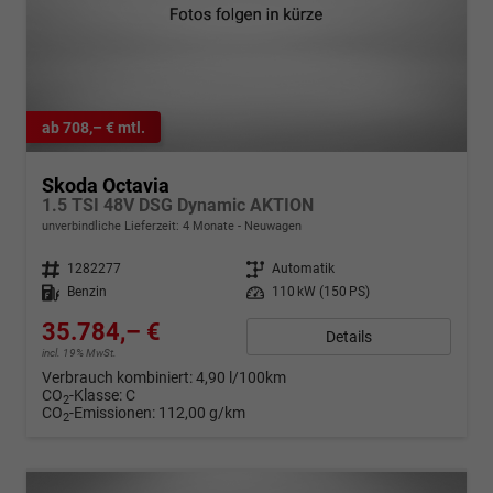
ab 708,– € mtl.
Skoda Octavia
1.5 TSI 48V DSG Dynamic AKTION
unverbindliche Lieferzeit:
4 Monate
Neuwagen
Fahrzeugnr.
1282277
Getriebe
Automatik
Kraftstoff
Benzin
Leistung
110 kW (150 PS)
35.784,– €
Details
incl. 19% MwSt.
Verbrauch kombiniert:
4,90 l/100km
CO
-Klasse:
C
2
CO
-Emissionen:
112,00 g/km
2