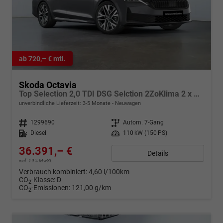
ab 720,– € mtl.
Skoda Octavia
Top Selection 2,0 TDI DSG Selction 2ZoKlima 2 x PDC Matrix Kamera Sitzheizung Tempomat Digitales Cockpit 5J Garantie Leichtmetallfelgen
unverbindliche Lieferzeit: 3-5 Monate
Neuwagen
Fahrzeugnr.
1299690
Getriebe
Autom. 7-Gang
Kraftstoff
Diesel
Leistung
110 kW (150 PS)
36.391,– €
Details
incl. 19% MwSt.
Verbrauch kombiniert:
4,60 l/100km
CO
-Klasse:
D
2
CO
-Emissionen:
121,00 g/km
2