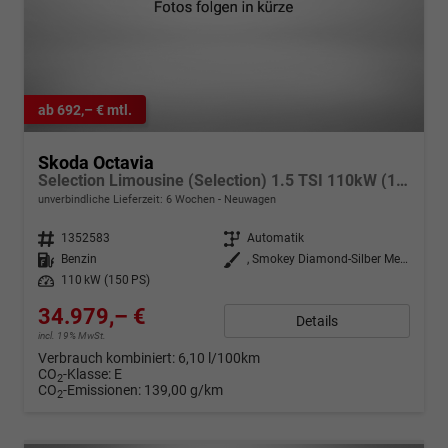
ab 692,– € mtl.
Skoda Octavia
Selection Limousine (Selection) 1.5 TSI 110kW (150 PS) 7-Gang DSG
unverbindliche Lieferzeit:
6 Wochen
Neuwagen
Fahrzeugnr.
1352583
Getriebe
Automatik
Kraftstoff
Benzin
Außenfarbe
, Smokey Diamond-Silber Metallic (B3)
Leistung
110 kW (150 PS)
34.979,– €
Details
incl. 19% MwSt.
Verbrauch kombiniert:
6,10 l/100km
CO
-Klasse:
E
2
CO
-Emissionen:
139,00 g/km
2