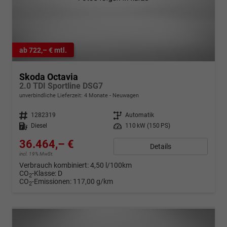
ab 722,– € mtl.
Skoda Octavia
2.0 TDI Sportline DSG7
unverbindliche Lieferzeit:
4 Monate
Neuwagen
Fahrzeugnr.
1282319
Getriebe
Automatik
Kraftstoff
Diesel
Leistung
110 kW (150 PS)
36.464,– €
Details
incl. 19% MwSt.
Verbrauch kombiniert:
4,50 l/100km
CO
-Klasse:
D
2
CO
-Emissionen:
117,00 g/km
2