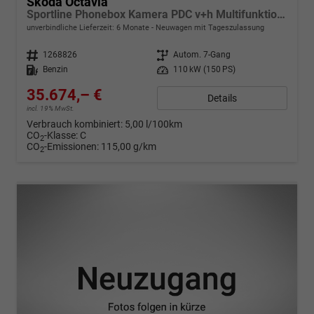
Skoda Octavia
Sportline Phonebox Kamera PDC v+h Multifunktionslederlenkrad Sunset KESSY Sitzheizung
unverbindliche Lieferzeit:
6 Monate
Neuwagen mit Tageszulassung
Fahrzeugnr.
1268826
Getriebe
Autom. 7-Gang
Kraftstoff
Benzin
Leistung
110 kW (150 PS)
35.674,– €
Details
incl. 19% MwSt.
Verbrauch kombiniert:
5,00 l/100km
CO
-Klasse:
C
2
CO
-Emissionen:
115,00 g/km
2