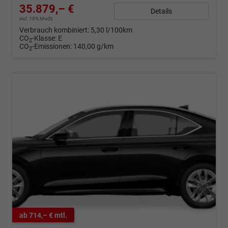
35.879,– €
Details
incl. 19% MwSt.
Verbrauch kombiniert:
5,30 l/100km
CO
-Klasse:
E
2
CO
-Emissionen:
140,00 g/km
2
ab 714,– € mtl.