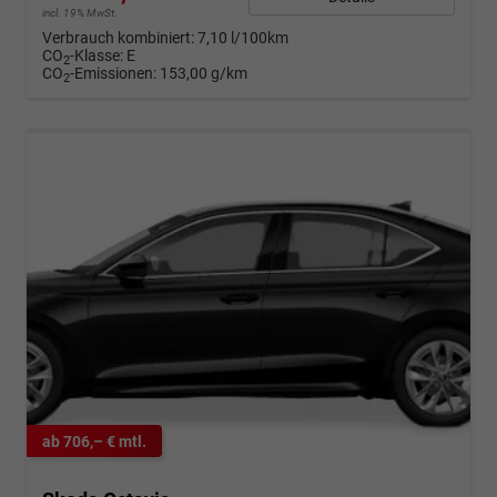
incl. 19% MwSt.
Verbrauch kombiniert:
7,10 l/100km
CO
-Klasse:
E
2
CO
-Emissionen:
153,00 g/km
2
ab 706,– € mtl.