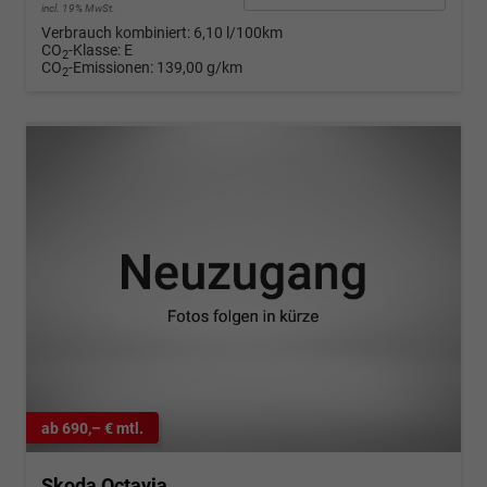
incl. 19% MwSt.
Verbrauch kombiniert:
6,10 l/100km
CO
-Klasse:
E
2
CO
-Emissionen:
139,00 g/km
2
ab 690,– € mtl.
Skoda Octavia