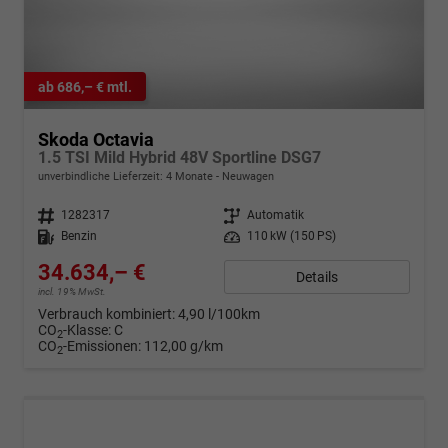
ab 686,– € mtl.
Skoda Octavia
1.5 TSI Mild Hybrid 48V Sportline DSG7
unverbindliche Lieferzeit:
4 Monate
Neuwagen
Fahrzeugnr.
1282317
Getriebe
Automatik
Kraftstoff
Benzin
Leistung
110 kW (150 PS)
34.634,– €
Details
incl. 19% MwSt.
Verbrauch kombiniert:
4,90 l/100km
CO
-Klasse:
C
2
CO
-Emissionen:
112,00 g/km
2