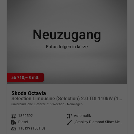
ab 710,– € mtl.
Skoda Octavia
Selection Limousine (Selection) 2.0 TDI 110kW (150 PS) 7-Gang DSG
unverbindliche Lieferzeit:
6 Wochen
Neuwagen
Fahrzeugnr.
1352592
Getriebe
Automatik
Kraftstoff
Diesel
Außenfarbe
, Smokey Diamond-Silber Metallic (B3)
Leistung
110 kW (150 PS)