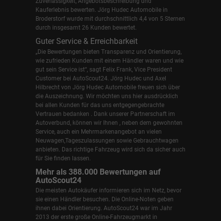
Zuverlässigkeit, Angebotsbeschreibung und
Kauferlebnis bewerten. Jörg Hudec Automobile in
Broderstorf wurde mit durchschnittlich 4,4 von 5 Sternen
durch insgesamt 26 Kunden bewertet.
Guter Service & Erreichbarkeit
„Die Bewertungen bieten Transparenz und Orientierung,
wie zufrieden Kunden mit einem Händler waren und wie
gut sein Service ist“, sagt Felix Frank, Vice President
Customer bei AutoScout24.
Jörg Hudec und Axel
Hilbrecht
von Jörg Hudec Automobile freuen sich über
die Auszeichnung. Wir möchten uns hier ausdrücklich
bei allen Kunden für das uns entgegengebrachte
Vertrauen bedanken . Dank unserer Partnerschaft im
Autoverbund, können wir Ihnen , neben dem gewohnten
Service, auch ein Mehrmarkenangebot an vielen
Neuwagen,Tageszulassungen sowie Gebrauchtwagen
anbieten. Das richtige Fahrzeug wird sich da sicher auch
für Sie finden lassen.
Mehr als 388.000 Bewertungen auf
AutoScout24
Die meisten Autokäufer informieren sich im Netz, bevor
sie einen Händler besuchen. Die Online-Noten geben
ihnen dabei Orientierung. AutoScout24 war im Jahr
2013 der erste große Online-Fahrzeugmarkt in