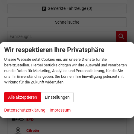
Gemerkte Fahrzeuge (
0
)
Schnellsuche
Fahrzeugnr.
Wir respektieren Ihre Privatsphäre
Abarth
Unsere Website setzt Cookies ein, um unsere Dienste für Sie
Alfa Romeo
bereitzustellen. Hierbei berücksichtigen wir Ihre Auswahl und verarbeiten
nur die Daten für Marketing, Analytics und Personalisierung, für die Sie
Audi
uns Ihr Einverständnis geben. Sie können Ihre Einwilligung jederzeit mit
Wirkung für die Zukunft widerrufen.
Baic
Bentley
Alle akzeptieren
Einstellungen
BMW
Datenschutzerklärung
Impressum
BYD
Citroën