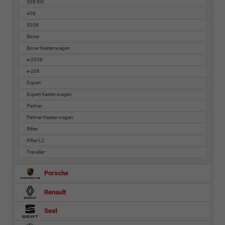
308 SW
408
5008
Boxer
Boxer Kastenwagen
e-2008
e-208
Expert
Expert Kastenwagen
Partner
Partner Kastenwagen
Rifter
Rifter L2
Traveller
Porsche
Renault
Seat