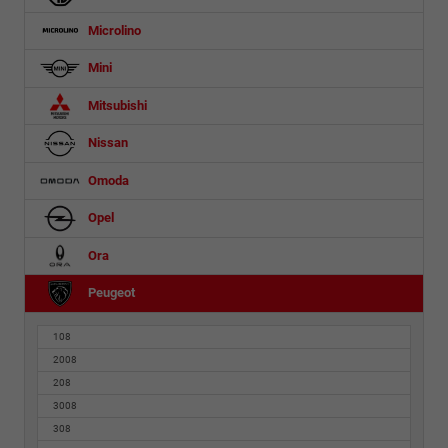
Microlino
Mini
Mitsubishi
Nissan
Omoda
Opel
Ora
Peugeot
108
2008
208
3008
308