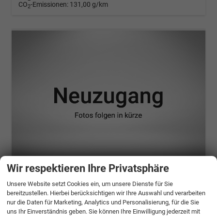
CO
-Emissionen:
131,00 g/km
2
ab 822,– € mtl.
Wir respektieren Ihre Privatsphäre
Unsere Website setzt Cookies ein, um unsere Dienste für Sie
Nissan X-Trail
bereitzustellen. Hierbei berücksichtigen wir Ihre Auswahl und verarbeiten
1.5 e-4ORCE N-Trek 4WD
nur die Daten für Marketing, Analytics und Personalisierung, für die Sie
unverbindliche Lieferzeit:
6 Monate
Neuwagen
uns Ihr Einverständnis geben. Sie können Ihre Einwilligung jederzeit mit