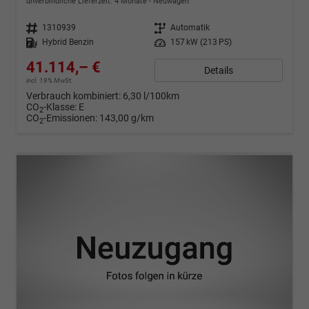
unverbindliche Lieferzeit:
4 Monate
Neuwagen
Fahrzeugnr.
1310939
Getriebe
Automatik
Kraftstoff
Hybrid Benzin
Leistung
157 kW (213 PS)
41.114,– €
Details
incl. 19% MwSt.
Verbrauch kombiniert:
6,30 l/100km
CO
-Klasse:
E
2
CO
-Emissionen:
143,00 g/km
2