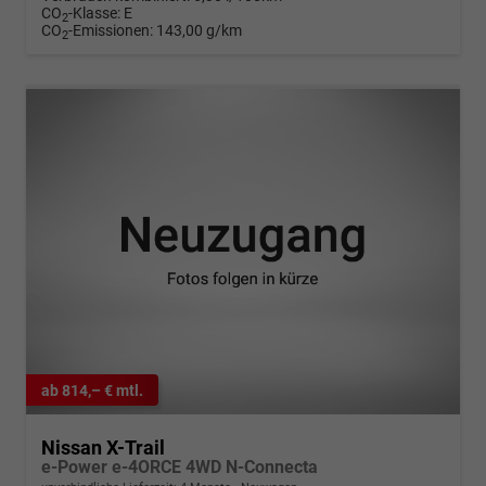
CO
-Klasse:
E
2
CO
-Emissionen:
143,00 g/km
2
ab 814,– € mtl.
Nissan X-Trail
e-Power e-4ORCE 4WD N-Connecta