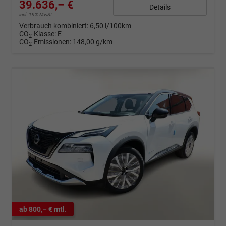
39.636,– €
Details
incl. 19% MwSt.
Verbrauch kombiniert:
6,50 l/100km
CO
-Klasse:
E
2
CO
-Emissionen:
148,00 g/km
2
ab 800,– € mtl.