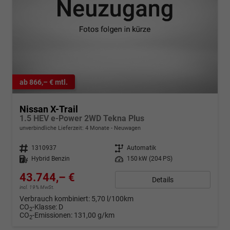
ab 866,– € mtl.
Nissan X-Trail
1.5 HEV e-Power 2WD Tekna Plus
unverbindliche Lieferzeit:
4 Monate
Neuwagen
Fahrzeugnr.
1310937
Getriebe
Automatik
Kraftstoff
Hybrid Benzin
Leistung
150 kW (204 PS)
43.744,– €
Details
incl. 19% MwSt.
Verbrauch kombiniert:
5,70 l/100km
CO
-Klasse:
D
2
CO
-Emissionen:
131,00 g/km
2