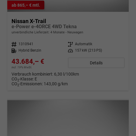
ab 865,– € mtl.
Nissan X-Trail
e-Power e-4ORCE 4WD Tekna
unverbindliche Lieferzeit:
4 Monate
Neuwagen
Fahrzeugnr.
1310941
Getriebe
Automatik
Kraftstoff
Hybrid Benzin
Leistung
157 kW (213 PS)
43.684,– €
Details
incl. 19% MwSt.
Verbrauch kombiniert:
6,30 l/100km
CO
-Klasse:
E
2
CO
-Emissionen:
143,00 g/km
2