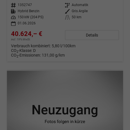
Fahrzeugnr.
1352747
Getriebe
Automatik
Kraftstoff
Hybrid Benzin
Außenfarbe
Gris Argile
Leistung
150 kW (204 PS)
Kilometerstand
50 km
01.06.2026
40.624,– €
Details
incl. 19% MwSt.
Verbrauch kombiniert:
5,80 l/100km
CO
-Klasse:
D
2
CO
-Emissionen:
131,00 g/km
2