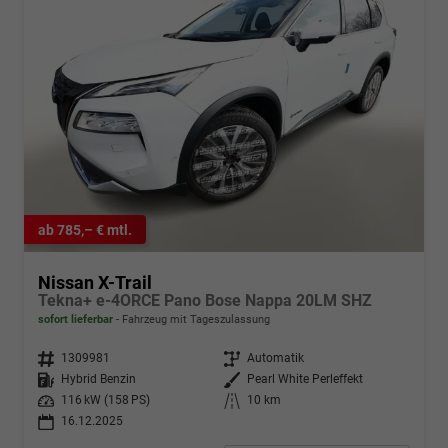
ab 785,– € mtl.
Nissan X-Trail
Tekna+ e-4ORCE Pano Bose Nappa 20LM SHZ
sofort lieferbar
Fahrzeug mit Tageszulassung
Fahrzeugnr.
1309981
Getriebe
Automatik
Kraftstoff
Hybrid Benzin
Außenfarbe
Pearl White Perleffekt
Leistung
116 kW (158 PS)
Kilometerstand
10 km
16.12.2025