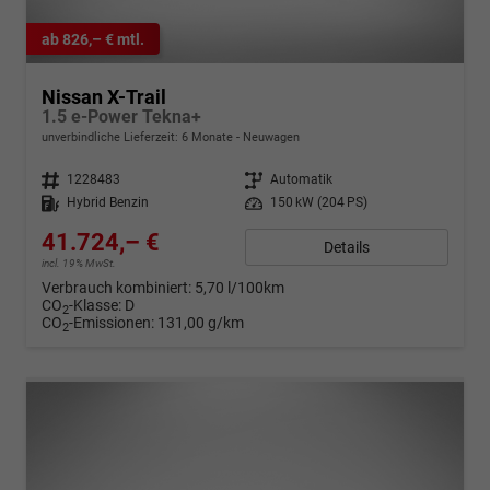
ab 826,– € mtl.
Nissan X-Trail
1.5 e-Power Tekna+
unverbindliche Lieferzeit:
6 Monate
Neuwagen
Fahrzeugnr.
1228483
Getriebe
Automatik
Kraftstoff
Hybrid Benzin
Leistung
150 kW (204 PS)
41.724,– €
Details
incl. 19% MwSt.
Verbrauch kombiniert:
5,70 l/100km
CO
-Klasse:
D
2
CO
-Emissionen:
131,00 g/km
2