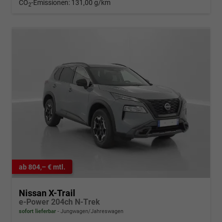
CO
-Emissionen:
131,00 g/km
2
ab 804,– € mtl.
Nissan X-Trail
e-Power 204ch N-Trek
sofort lieferbar
Jungwagen/Jahreswagen