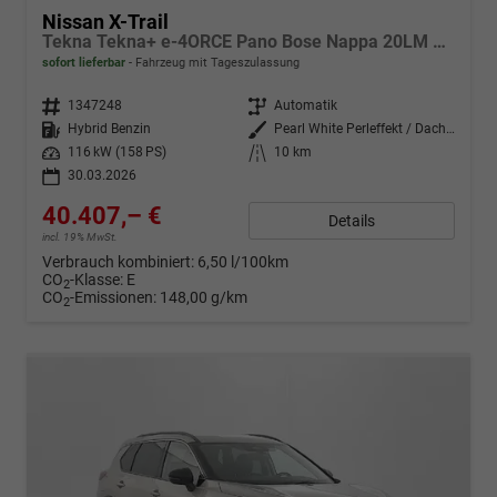
Nissan X-Trail
Tekna Tekna+ e-4ORCE Pano Bose Nappa 20LM SHZ
sofort lieferbar
Fahrzeug mit Tageszulassung
Fahrzeugnr.
1347248
Getriebe
Automatik
Kraftstoff
Hybrid Benzin
Außenfarbe
Pearl White Perleffekt / Dachfar
Leistung
116 kW (158 PS)
Kilometerstand
10 km
30.03.2026
40.407,– €
Details
incl. 19% MwSt.
Verbrauch kombiniert:
6,50 l/100km
CO
-Klasse:
E
2
CO
-Emissionen:
148,00 g/km
2