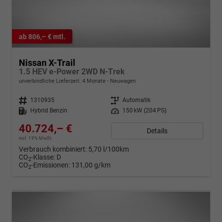
ab 806,– € mtl.
Nissan X-Trail
1.5 HEV e-Power 2WD N-Trek
unverbindliche Lieferzeit:
4 Monate
Neuwagen
Fahrzeugnr.
1310935
Getriebe
Automatik
Kraftstoff
Hybrid Benzin
Leistung
150 kW (204 PS)
40.724,– €
Details
incl. 19% MwSt.
Verbrauch kombiniert:
5,70 l/100km
CO
-Klasse:
D
2
CO
-Emissionen:
131,00 g/km
2