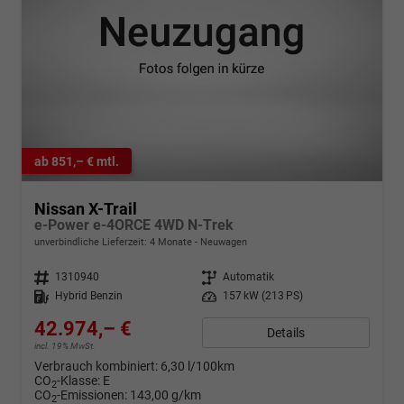
ab 851,– € mtl.
Nissan X-Trail
e-Power e-4ORCE 4WD N-Trek
unverbindliche Lieferzeit:
4 Monate
Neuwagen
Fahrzeugnr.
1310940
Getriebe
Automatik
Kraftstoff
Hybrid Benzin
Leistung
157 kW (213 PS)
42.974,– €
Details
incl. 19% MwSt.
Verbrauch kombiniert:
6,30 l/100km
CO
-Klasse:
E
2
CO
-Emissionen:
143,00 g/km
2