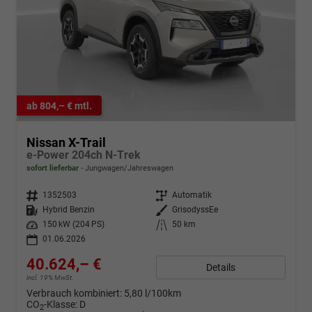
ab 804,– € mtl.
Nissan X-Trail
e-Power 204ch N-Trek
sofort lieferbar
Jungwagen/Jahreswagen
Fahrzeugnr.
1352503
Getriebe
Automatik
Kraftstoff
Hybrid Benzin
Außenfarbe
GrisodyssEe
Leistung
150 kW (204 PS)
Kilometerstand
50 km
01.06.2026
40.624,– €
Details
incl. 19% MwSt.
Verbrauch kombiniert:
5,80 l/100km
CO
-Klasse:
D
2