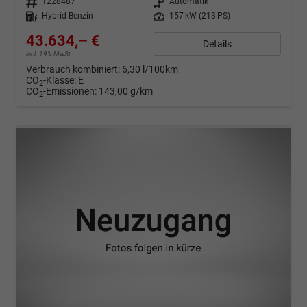
Fahrzeugnr.
1228487
Getriebe
Automatik
Kraftstoff
Hybrid Benzin
Leistung
157 kW (213 PS)
43.634,– €
Details
incl. 19% MwSt.
Verbrauch kombiniert:
6,30 l/100km
CO
-Klasse:
E
2
CO
-Emissionen:
143,00 g/km
2