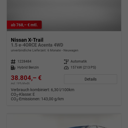
ab 768,– € mtl.
Nissan X-Trail
1.5 e-4ORCE Acenta 4WD
unverbindliche Lieferzeit:
6 Monate
Neuwagen
Fahrzeugnr.
1228484
Getriebe
Automatik
Kraftstoff
Hybrid Benzin
Leistung
157 kW (213 PS)
38.804,– €
Details
incl. 19% MwSt.
Verbrauch kombiniert:
6,30 l/100km
CO
-Klasse:
E
2
CO
-Emissionen:
143,00 g/km
2