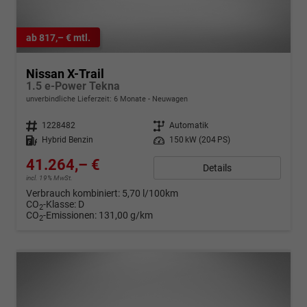
ab 817,– € mtl.
Nissan X-Trail
1.5 e-Power Tekna
unverbindliche Lieferzeit:
6 Monate
Neuwagen
Fahrzeugnr.
1228482
Getriebe
Automatik
Kraftstoff
Hybrid Benzin
Leistung
150 kW (204 PS)
41.264,– €
Details
incl. 19% MwSt.
Verbrauch kombiniert:
5,70 l/100km
CO
-Klasse:
D
2
CO
-Emissionen:
131,00 g/km
2