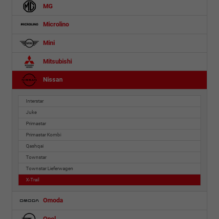
MG
Microlino
Mini
Mitsubishi
Nissan
Interstar
Juke
Primastar
Primastar Kombi
Qashqai
Townstar
Townstar Lieferwagen
X-Trail
Omoda
Opel