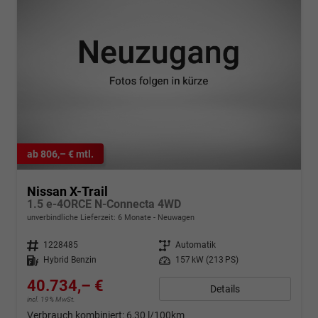
ab 806,– € mtl.
Nissan X-Trail
1.5 e-4ORCE N-Connecta 4WD
unverbindliche Lieferzeit:
6 Monate
Neuwagen
Fahrzeugnr.
1228485
Getriebe
Automatik
Kraftstoff
Hybrid Benzin
Leistung
157 kW (213 PS)
40.734,– €
Details
incl. 19% MwSt.
Verbrauch kombiniert:
6,30 l/100km