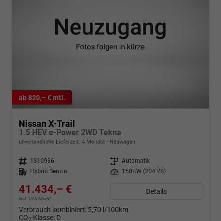
ab 820,– € mtl.
Nissan X-Trail
1.5 HEV e-Power 2WD Tekna
unverbindliche Lieferzeit:
4 Monate
Neuwagen
Fahrzeugnr.
1310936
Getriebe
Automatik
Kraftstoff
Hybrid Benzin
Leistung
150 kW (204 PS)
41.434,– €
Details
incl. 19% MwSt.
Verbrauch kombiniert:
5,70 l/100km
CO
-Klasse:
D
2