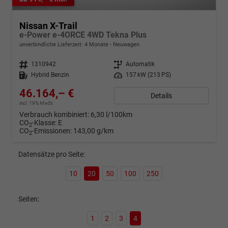
Nissan X-Trail
e-Power e-4ORCE 4WD Tekna Plus
unverbindliche Lieferzeit:
4 Monate
Neuwagen
Fahrzeugnr.
1310942
Getriebe
Automatik
Kraftstoff
Hybrid Benzin
Leistung
157 kW (213 PS)
46.164,– €
Details
incl. 19% MwSt.
Verbrauch kombiniert:
6,30 l/100km
CO
-Klasse:
E
2
CO
-Emissionen:
143,00 g/km
2
Datensätze pro Seite:
10
20
50
100
250
Seiten:
1
2
3
4