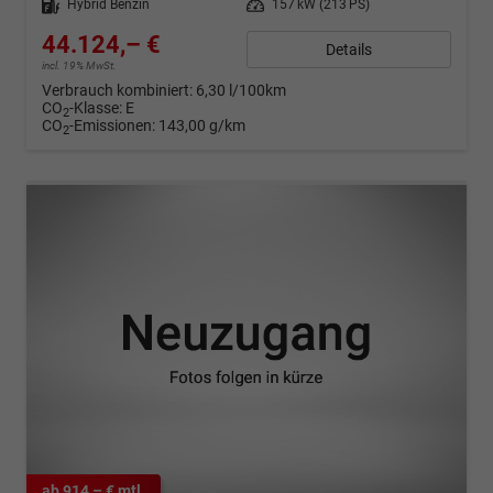
Kraftstoff
Hybrid Benzin
Leistung
157 kW (213 PS)
44.124,– €
Details
incl. 19% MwSt.
Verbrauch kombiniert:
6,30 l/100km
CO
-Klasse:
E
2
CO
-Emissionen:
143,00 g/km
2
ab 914,– € mtl.