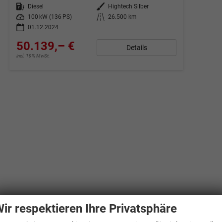
Kraftstoff
Diesel
Außenfarbe
Hightech Silber
Leistung
100 kW (136 PS)
Kilometerstand
26.500 km
01.12.2024
50.139,– €
Details
incl. 19% MwSt.
ir respektieren Ihre Privatsphäre