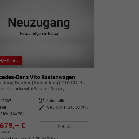
4,– € mtl.
cedes-Benz Vito Kastenwagen
Select lang Kasten (Select lang) 116 CDI 120kW (163 PS) 9G-Tronic
indliche Lieferzeit:
6 Wochen
Neuwagen
347387
Getriebe
Automatik
esel
Außenfarbe
Weiß, ARKTIKWEISS (9147)
0 kW (163 PS)
679,– €
Details
9% MwSt.
auch kombiniert:
6,90 l/100km