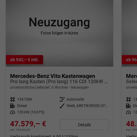
ab 942,– € mtl.
ab 96
Mercedes-Benz Vito Kastenwagen
Mer
Pro lang Kasten (Pro lang) 116 CDI 120kW (163 PS) 9G-Tronic
unverbindliche Lieferzeit:
6 Wochen
Neuwagen
unverb
Fahrzeugnr.
1347386
Getriebe
Automatik
Fahrzeugnr.
1
Kraftstoff
Diesel
Außenfarbe
Weiß, ARKTIKWEISS (9147)
Kraftstoff
Di
Leistung
120 kW (163 PS)
Leistung
12
47.579,– €
48.
Details
incl. 19% MwSt.
incl. 1
Verbrauch kombiniert:
6,90 l/100km
Verbr