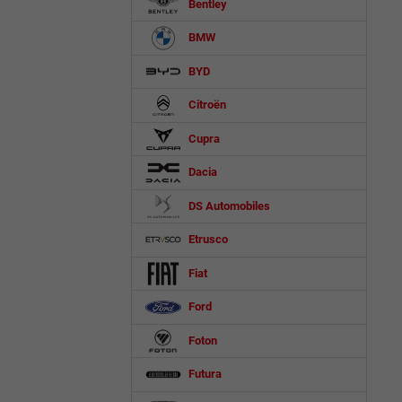
Bentley
BMW
BYD
Citroën
Cupra
Dacia
DS Automobiles
Etrusco
Fiat
Ford
Foton
Futura