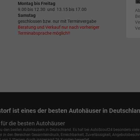

Montag bis Freitag
9.00 bis 12.30 und 13.15 bis 17.00
Ab
Samstag
Be
geschlossen bzw. nur mit Terminvergabe
Ve
Beratung und Verkauf nur nach vorheriger
Ve
Terminabsprache möglich!!
torf ist eines der besten Autohäuser in Deutschla
für die besten Autohäuser
 zu den besten Autohäusern in Deutschland. Es hat bei AutoScout24 besonders viel
in den Bereichen Gesamteindruck, Erreichbarkeit, Zuverlässigkeit, Angebotsbesch
,4 von 5 Sternen durch insgesamt 26 Kunden bewertet.