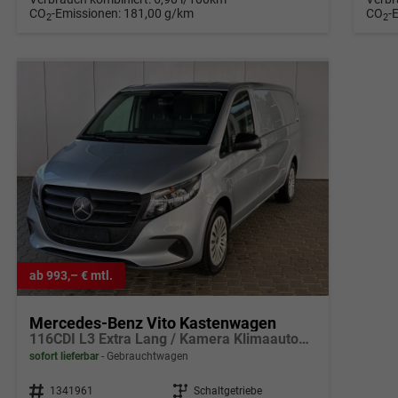
CO
-Emissionen:
181,00 g/km
CO
-
2
2
ab 993,– € mtl.
Mercedes-Benz Vito Kastenwagen
116CDI L3 Extra Lang / Kamera Klimaautom./ AHK Carplay Allwetter
sofort lieferbar
Gebrauchtwagen
Fahrzeugnr.
1341961
Getriebe
Schaltgetriebe