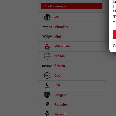
Vito
U
H
Vito Kastenwagen
M
g
MG
w
Microlino
Mini
D
Mitsubishi
Nissan
Omoda
Opel
Ora
Peugeot
Porsche
Renault