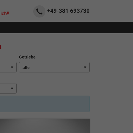
+49-381
693730
ich!!
n
Getriebe