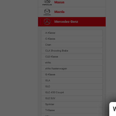
Maxus
Mazda
Mercedes-Benz
A-Klasse
C-Klasse
Citan
CLA Shooting Brake
CLE-Klasse
eVito
eVito Kastenwagen
G-Klasse
GLA
GLC
GLC 450 Coupé
GLE SUV
Sprinter
W
T-Klasse