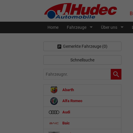
B
Home
Fahrzeuge
Über uns
Gemerkte Fahrzeuge (
0
)
Schnellsuche
Fahrzeugnr.
Abarth
Alfa Romeo
Audi
Baic