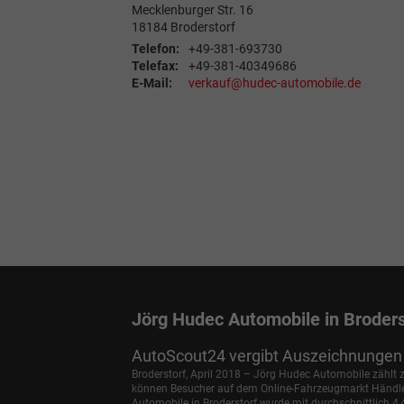
Mecklenburger Str. 16
18184
Broderstorf
Telefon:
+49-381-693730
Telefax:
+49-381-40349686
E-Mail:
verkauf@hudec-automobile.de
Jörg Hudec Automobile in Broders
AutoScout24 vergibt Auszeichnungen 
Broderstorf, April 2018 – Jörg Hudec Automobile zählt
können Besucher auf dem Online-Fahrzeugmarkt Händler 
Automobile in Broderstorf wurde mit durchschnittlich 4