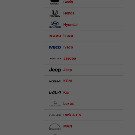
Geely
Honda
Hyundai
Isuzu
Iveco
Jaecoo
Jeep
KGM
Kia
Lexus
Lynk & Co
MAN