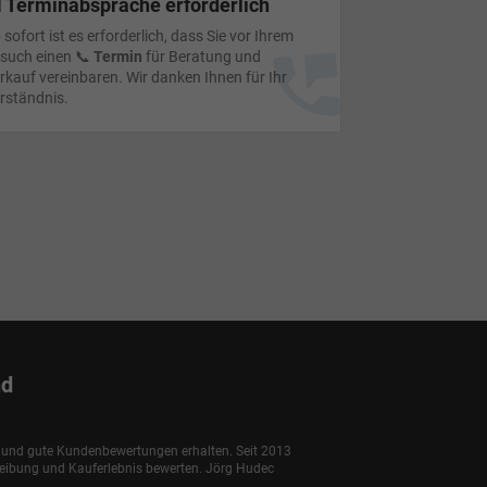
 Terminabsprache erforderlich
 sofort ist es erforderlich, dass Sie vor Ihrem
such einen 📞
Termin
für Beratung und
rkauf vereinbaren. Wir danken Ihnen für Ihr
rständnis.
nd
e und gute Kundenbewertungen erhalten. Seit 2013
reibung und Kauferlebnis bewerten. Jörg Hudec