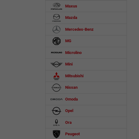
Maxus
Mazda
Mercedes-Benz
MG
Microlino
Mini
Mitsubishi
Nissan
Omoda
Opel
Ora
Peugeot