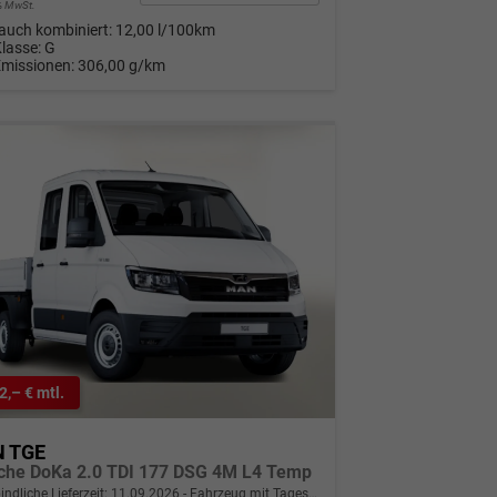
9% MwSt.
auch kombiniert:
12,00 l/100km
Klasse:
G
Emissionen:
306,00 g/km
2,– € mtl.
 TGE
sche DoKa 2.0 TDI 177 DSG 4M L4 Temp
indliche Lieferzeit:
11.09.2026
Fahrzeug mit Tageszulassung