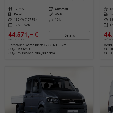
Fahrzeugnr.
1292728
Getriebe
Automatik
Fahrzeugnr.
1
Kraftstoff
Diesel
Außenfarbe
Weiß
Kraftstoff
Di
Leistung
130 kW (177 PS)
Kilometerstand
10 km
Leistung
13
12.01.2026
12
44.571,– €
44.
Details
incl. 19% MwSt.
incl. 1
Verbrauch kombiniert:
12,00 l/100km
Verbr
CO
-Klasse:
G
CO
-
2
2
CO
-Emissionen:
306,00 g/km
CO
-
2
2