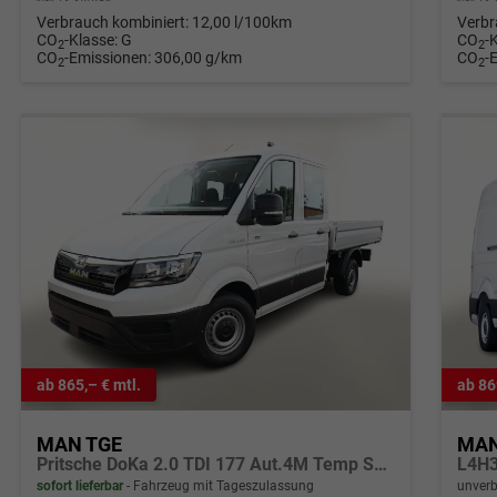
Verbrauch kombiniert:
12,00 l/100km
Verbr
CO
-Klasse:
G
CO
-
2
2
CO
-Emissionen:
306,00 g/km
CO
-
2
2
ab 865,– € mtl.
ab 86
MAN TGE
MAN
Pritsche DoKa 2.0 TDI 177 Aut.4M Temp SmartL
sofort lieferbar
Fahrzeug mit Tageszulassung
unverb