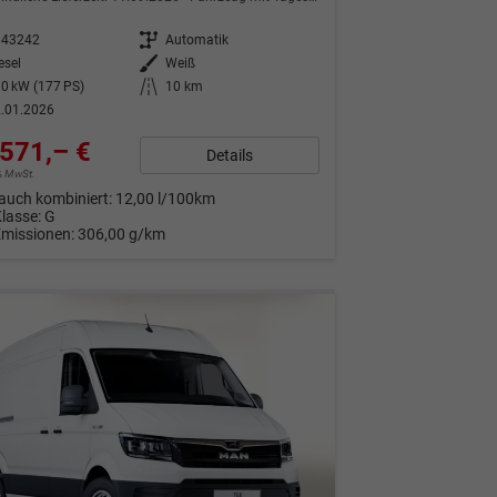
343242
Getriebe
Automatik
esel
Außenfarbe
Weiß
0 kW (177 PS)
Kilometerstand
10 km
.01.2026
571,– €
Details
9% MwSt.
auch kombiniert:
12,00 l/100km
Klasse:
G
Emissionen:
306,00 g/km