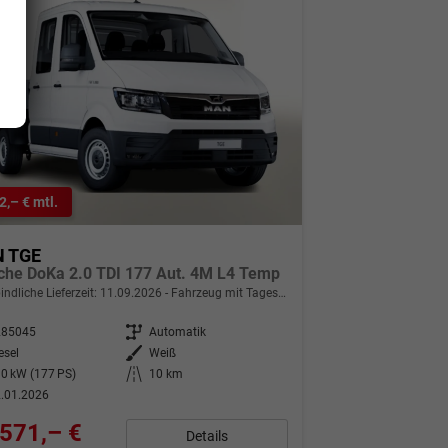
2,– € mtl.
 TGE
sche DoKa 2.0 TDI 177 Aut. 4M L4 Temp
indliche Lieferzeit:
11.09.2026
Fahrzeug mit Tageszulassung
285045
Getriebe
Automatik
esel
Außenfarbe
Weiß
0 kW (177 PS)
Kilometerstand
10 km
.01.2026
571,– €
Details