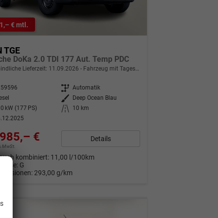
1,– € mtl.
 TGE
sche DoKa 2.0 TDI 177 Aut. Temp PDC
indliche Lieferzeit:
11.09.2026
Fahrzeug mit Tageszulassung
259596
Getriebe
Automatik
esel
Außenfarbe
Deep Ocean Blau
0 kW (177 PS)
Kilometerstand
10 km
.12.2025
985,– €
Details
9% MwSt.
auch kombiniert:
11,00 l/100km
Klasse:
G
Emissionen:
293,00 g/km
.
is