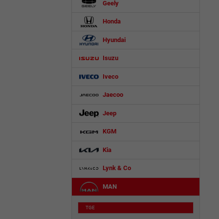
Geely
Honda
Hyundai
Isuzu
Iveco
Jaecoo
Jeep
KGM
Kia
Lynk & Co
MAN
TGE