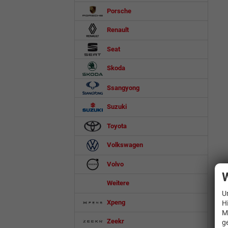
Porsche
Renault
Seat
Skoda
Ssangyong
Suzuki
Toyota
Volkswagen
Volvo
W
Weitere
U
Xpeng
H
M
Zeekr
g