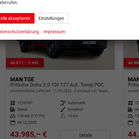
iderrufen.
Alle akzeptieren
Einstellungen
atenschutzerklärung
Impressum
ab 871,– € mtl.
ab 88
MAN TGE
MAN
Pritsche DoKa 2.0 TDI 177 Aut. Temp PDC
Prit
unverbindliche Lieferzeit:
11.09.2026
Fahrzeug mit Tageszulassung
unverb
Fahrzeugnr.
1259597
Getriebe
Automatik
Fahrzeugnr.
1
Kraftstoff
Diesel
Außenfarbe
Kirschrot
Kraftstoff
Di
Leistung
130 kW (177 PS)
Kilometerstand
10 km
Leistung
13
04.12.2025
12
43.985,– €
44.
Details