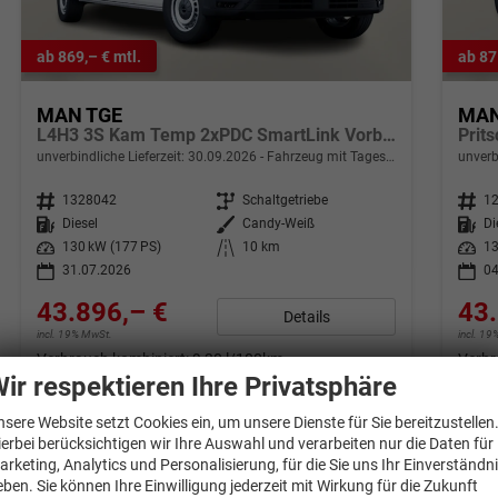
ab 869,– € mtl.
ab 87
MAN TGE
MAN
L4H3 3S Kam Temp 2xPDC SmartLink Vorb.AHK
Prit
unverbindliche Lieferzeit:
30.09.2026
Fahrzeug mit Tageszulassung
unverb
Fahrzeugnr.
1328042
Getriebe
Schaltgetriebe
Fahrzeugnr.
1
Kraftstoff
Diesel
Außenfarbe
Candy-Weiß
Kraftstoff
Di
Leistung
130 kW (177 PS)
Kilometerstand
10 km
Leistung
13
31.07.2026
04
43.896,– €
43.
Details
incl. 19% MwSt.
incl. 1
Verbrauch kombiniert:
9,30 l/100km
Verbr
CO
-Klasse:
G
CO
-
ir respektieren Ihre Privatsphäre
2
2
CO
-Emissionen:
243,00 g/km
CO
-
2
2
nsere Website setzt Cookies ein, um unsere Dienste für Sie bereitzustellen
ierbei berücksichtigen wir Ihre Auswahl und verarbeiten nur die Daten für
arketing, Analytics und Personalisierung, für die Sie uns Ihr Einverständn
eben. Sie können Ihre Einwilligung jederzeit mit Wirkung für die Zukunft