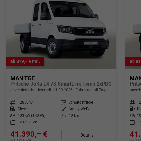
ab 819,– € mtl.
ab 81
MAN TGE
MAN
Pritsche DoKa L4 7S SmartLink Temp 2xPDC
Prit
unverbindliche Lieferzeit:
11.09.2026
Fahrzeug mit Tageszulassung
unverb
Fahrzeugnr.
1285047
Getriebe
Schaltgetriebe
Fahrzeugnr.
1
Kraftstoff
Diesel
Außenfarbe
Candy Weiß
Kraftstoff
Di
Leistung
103 kW (140 PS)
Kilometerstand
10 km
Leistung
10
12.02.2026
12
41.390,– €
41.
Details
incl. 19% MwSt.
incl. 1