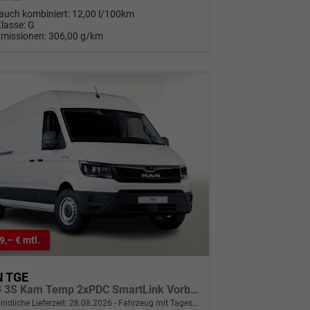
auch kombiniert:
12,00 l/100km
Klasse:
G
Emissionen:
306,00 g/km
9,– € mtl.
 TGE
L4H3 3S Kam Temp 2xPDC SmartLink Vorb.AHK
indliche Lieferzeit:
28.08.2026
Fahrzeug mit Tageszulassung