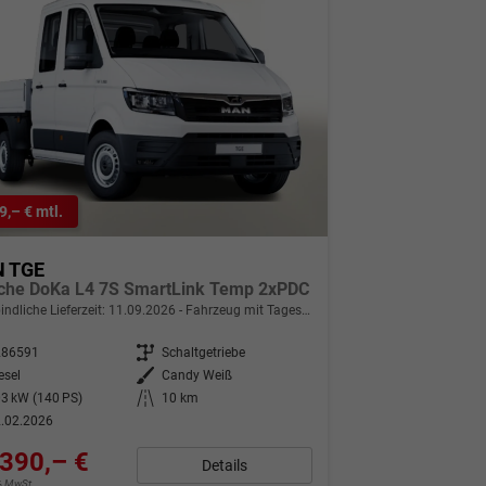
9,– € mtl.
 TGE
sche DoKa L4 7S SmartLink Temp 2xPDC
indliche Lieferzeit:
11.09.2026
Fahrzeug mit Tageszulassung
286591
Getriebe
Schaltgetriebe
esel
Außenfarbe
Candy Weiß
3 kW (140 PS)
Kilometerstand
10 km
.02.2026
390,– €
Details
9% MwSt.