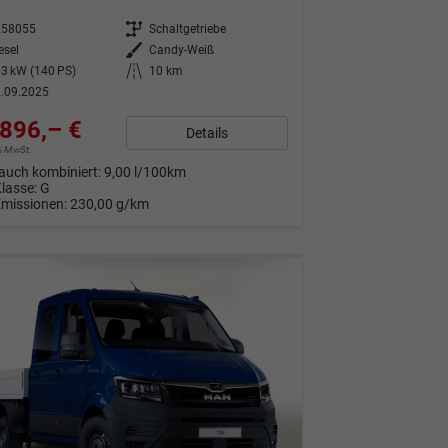
258055
Getriebe
Schaltgetriebe
esel
Außenfarbe
Candy-Weiß
3 kW (140 PS)
Kilometerstand
10 km
.09.2025
896,– €
Details
9% MwSt.
auch kombiniert:
9,00 l/100km
Klasse:
G
Emissionen:
230,00 g/km