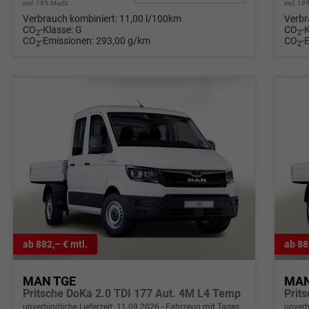
incl. 19% MwSt.
incl. 1
Verbrauch kombiniert:
11,00 l/100km
Verbr
CO
-Klasse:
G
CO
-
2
2
CO
-Emissionen:
293,00 g/km
CO
-
2
2
ab 882,– € mtl.
ab 88
MAN TGE
MAN
Pritsche DoKa 2.0 TDI 177 Aut. 4M L4 Temp
Prit
unverbindliche Lieferzeit:
11.09.2026
Fahrzeug mit Tageszulassung
unverb