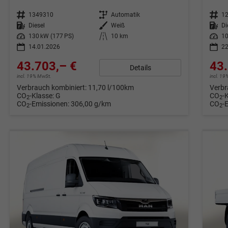
Fahrzeugnr.
1349310
Getriebe
Automatik
Fahrzeugnr.
1
Kraftstoff
Diesel
Außenfarbe
Weiß
Kraftstoff
Di
Leistung
130 kW (177 PS)
Kilometerstand
10 km
Leistung
10
14.01.2026
22
43.703,– €
43.
Details
incl. 19% MwSt.
incl. 1
Verbrauch kombiniert:
11,70 l/100km
Verbr
CO
-Klasse:
G
CO
-
2
2
CO
-Emissionen:
306,00 g/km
CO
-
2
2