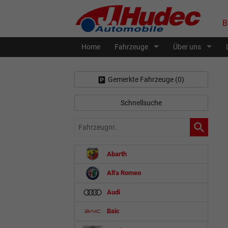
B
Home
Fahrzeuge
Über uns
Gemerkte Fahrzeuge (
0
)
Schnellsuche
Fahrzeugnr.
Abarth
Alfa Romeo
Audi
Baic