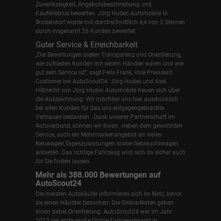
Zuverlässigkeit, Angebotsbeschreibung und
Kauferlebnis bewerten. Jörg Hudec Automobile in
Broderstorf wurde mit durchschnittlich 4,4 von 5 Sternen
durch insgesamt 26 Kunden bewertet.
Guter Service & Erreichbarkeit
„Die Bewertungen bieten Transparenz und Orientierung,
wie zufrieden Kunden mit einem Händler waren und wie
gut sein Service ist“, sagt Felix Frank, Vice President
Customer bei AutoScout24.
Jörg Hudec und Axel
Hilbrecht
von Jörg Hudec Automobile freuen sich über
die Auszeichnung. Wir möchten uns hier ausdrücklich
bei allen Kunden für das uns entgegengebrachte
Vertrauen bedanken . Dank unserer Partnerschaft im
Autoverbund, können wir Ihnen , neben dem gewohnten
Service, auch ein Mehrmarkenangebot an vielen
Neuwagen,Tageszulassungen sowie Gebrauchtwagen
anbieten. Das richtige Fahrzeug wird sich da sicher auch
für Sie finden lassen.
Mehr als 388.000 Bewertungen auf
AutoScout24
Die meisten Autokäufer informieren sich im Netz, bevor
sie einen Händler besuchen. Die Online-Noten geben
ihnen dabei Orientierung. AutoScout24 war im Jahr
2013 der erste große Online-Fahrzeugmarkt in