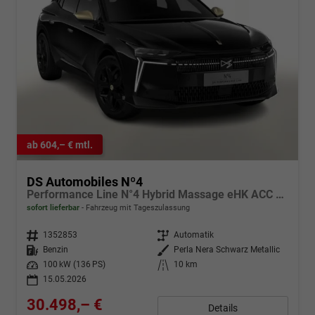
ab 604,– € mtl.
DS Automobiles Nº4
Performance Line N°4 Hybrid Massage eHK ACC Nav
sofort lieferbar
Fahrzeug mit Tageszulassung
Fahrzeugnr.
1352853
Getriebe
Automatik
Kraftstoff
Benzin
Außenfarbe
Perla Nera Schwarz Metallic
Leistung
100 kW (136 PS)
Kilometerstand
10 km
15.05.2026
30.498,– €
Details