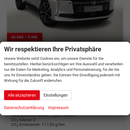
ab 665,– € mtl.
Wir respektieren Ihre Privatsphäre
DS Automobiles Nº4
Étoile Alcantara N°4 Hybrid eHK Matrix Massage
Unsere Website setzt Cookies ein, um unsere Dienste für Sie
sofort lieferbar
Fahrzeug mit Tageszulassung
bereitzustellen. Hierbei berücksichtigen wir Ihre Auswahl und verarbeiten
nur die Daten für Marketing, Analytics und Personalisierung, für die Sie
Fahrzeugnr.
1352854
Getriebe
Automatik
uns Ihr Einverständnis geben. Sie können Ihre Einwilligung jederzeit mit
Wirkung für die Zukunft widerrufen.
Kraftstoff
Benzin
Außenfarbe
Kristall Grau Metallic
Leistung
100 kW (136 PS)
Kilometerstand
10 km
15.05.2026
Alle akzeptieren
Einstellungen
33.582,– €
Details
Datenschutzerklärung
Impressum
incl. 19% MwSt.
Verbrauch kombiniert:
5,20 l/100km
CO
-Klasse:
D
2
CO
-Emissionen:
117,00 g/km
2