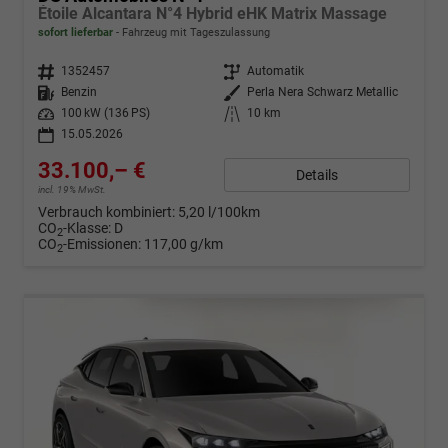
Étoile Alcantara N°4 Hybrid eHK Matrix Massage
sofort lieferbar
Fahrzeug mit Tageszulassung
Fahrzeugnr.
1352457
Getriebe
Automatik
Kraftstoff
Benzin
Außenfarbe
Perla Nera Schwarz Metallic
Leistung
100 kW (136 PS)
Kilometerstand
10 km
15.05.2026
33.100,– €
Details
incl. 19% MwSt.
Verbrauch kombiniert:
5,20 l/100km
CO
-Klasse:
D
2
CO
-Emissionen:
117,00 g/km
2