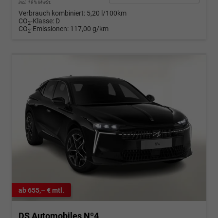
incl. 19% MwSt.
Verbrauch kombiniert:
5,20 l/100km
CO
-Klasse:
D
2
CO
-Emissionen:
117,00 g/km
2
ab 655,– € mtl.
DS Automobiles Nº4