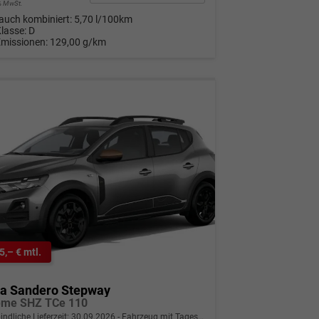
9% MwSt.
auch kombiniert:
5,70 l/100km
Klasse:
D
Emissionen:
129,00 g/km
5,– € mtl.
ia Sandero Stepway
eme SHZ TCe 110
indliche Lieferzeit:
30.09.2026
Fahrzeug mit Tageszulassung