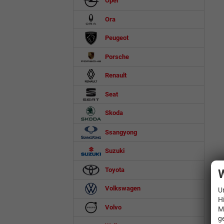
Opel
Ora
Peugeot
Porsche
Renault
Seat
Skoda
Ssangyong
Suzuki
Toyota
W
Volkswagen
U
H
Volvo
M
g