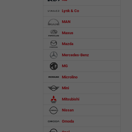
Lynk & Co
MAN
Maxus
Mazda
Mercedes-Benz
MG
Microlino
Mini
Mitsubishi
Nissan
Omoda