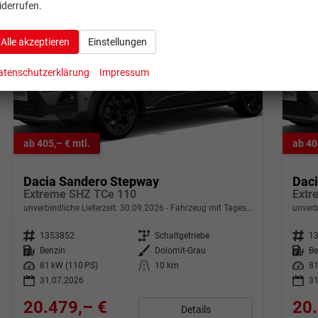
iderrufen.
Alle akzeptieren
Einstellungen
atenschutzerklärung
Impressum
ab 405,– € mtl.
ab 40
Dacia Sandero Stepway
Dac
Extreme SHZ TCe 110
Extr
unverbindliche Lieferzeit:
30.09.2026
Fahrzeug mit Tageszulassung
unverb
Fahrzeugnr.
1353852
Getriebe
Schaltgetriebe
Fahrzeugnr.
1
Kraftstoff
Benzin
Außenfarbe
Dolomit-Grau
Kraftstoff
Be
Leistung
81 kW (110 PS)
Kilometerstand
10 km
Leistung
81
31.07.2026
31
20.479,– €
20.
Details