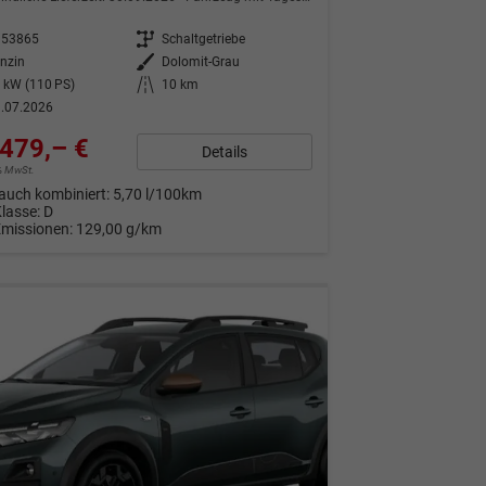
353865
Getriebe
Schaltgetriebe
nzin
Außenfarbe
Dolomit-Grau
 kW (110 PS)
Kilometerstand
10 km
.07.2026
479,– €
Details
9% MwSt.
auch kombiniert:
5,70 l/100km
Klasse:
D
Emissionen:
129,00 g/km