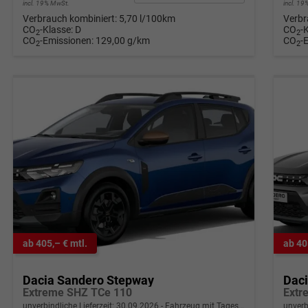
incl. 19% MwSt.
incl. 1
Verbrauch kombiniert:
5,70 l/100km
Verbr
CO
-Klasse:
D
CO
-
2
2
CO
-Emissionen:
129,00 g/km
CO
-
2
2
ab 405,– € mtl.
ab 40
Dacia Sandero Stepway
Dac
Extreme SHZ TCe 110
Extr
unverbindliche Lieferzeit:
30.09.2026
Fahrzeug mit Tageszulassung
unverb