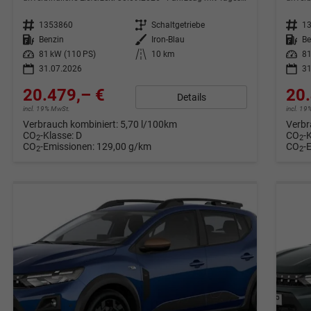
Fahrzeugnr.
1353860
Getriebe
Schaltgetriebe
Fahrzeugnr.
1
Kraftstoff
Benzin
Außenfarbe
Iron-Blau
Kraftstoff
Be
Leistung
81 kW (110 PS)
Kilometerstand
10 km
Leistung
81
31.07.2026
31
20.479,– €
20.
Details
incl. 19% MwSt.
incl. 1
Verbrauch kombiniert:
5,70 l/100km
Verbr
CO
-Klasse:
D
CO
-
2
2
CO
-Emissionen:
129,00 g/km
CO
-
2
2