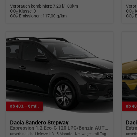
Verbrauch kombiniert:
7,20 l/100km
Verbr
CO
-Klasse:
D
CO
-
2
2
CO
-Emissionen:
117,00 g/km
CO
-
2
2
ab 403,– € mtl.
ab 40
Dacia Sandero Stepway
Dac
Expression 1.2 Eco-G 120 LPG/Benzin AUTOMATIK, NEUES MODELL, 3J Garantie, Klimaanlage, Lederlenkrad, Parksensoren hinten, Rückfahrkamera, Dachreling, Tempomat, Multimedia System 10" + Smartphone-Spiegelung, Regen-/Licht-Sensor, ZV+FB, 4x eFH, NSW, Armlehne
Extr
unverbindliche Lieferzeit: 3 - 5 Monate
Neuwagen mit Tageszulassung
unverb