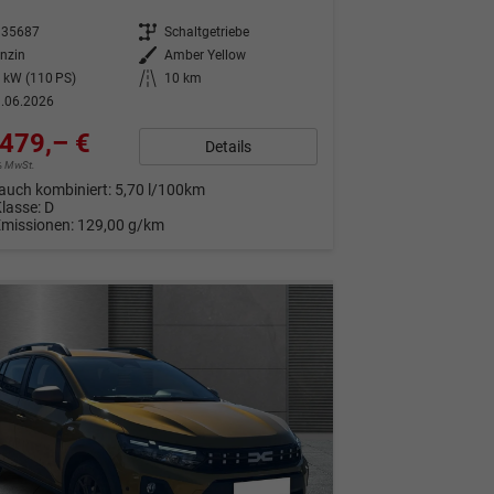
335687
Getriebe
Schaltgetriebe
nzin
Außenfarbe
Amber Yellow
 kW (110 PS)
Kilometerstand
10 km
.06.2026
479,– €
Details
9% MwSt.
auch kombiniert:
5,70 l/100km
Klasse:
D
Emissionen:
129,00 g/km