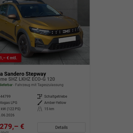
1,– € mtl.
ia Sandero Stepway
eme SHZ LKHZ ECO-G 120
lieferbar
Fahrzeug mit Tageszulassung
344799
Getriebe
Schaltgetriebe
utogas LPG
Außenfarbe
Amber-Yellow
 kW (122 PS)
Kilometerstand
15 km
.06.2026
279,– €
Details
9% MwSt.