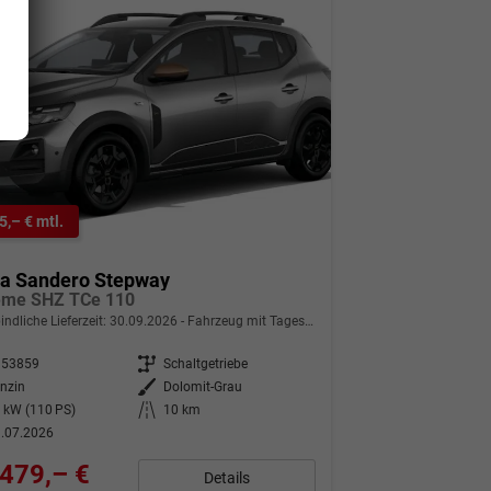
5,– € mtl.
ia Sandero Stepway
eme SHZ TCe 110
indliche Lieferzeit:
30.09.2026
Fahrzeug mit Tageszulassung
353859
Getriebe
Schaltgetriebe
nzin
Außenfarbe
Dolomit-Grau
 kW (110 PS)
Kilometerstand
10 km
.07.2026
479,– €
Details