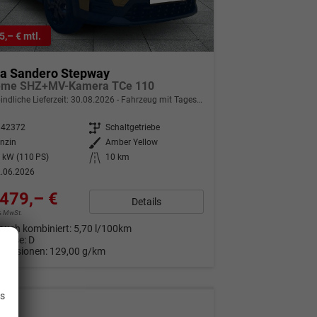
5,– € mtl.
ia Sandero Stepway
eme SHZ+MV-Kamera TCe 110
indliche Lieferzeit:
30.08.2026
Fahrzeug mit Tageszulassung
342372
Getriebe
Schaltgetriebe
nzin
Außenfarbe
Amber Yellow
 kW (110 PS)
Kilometerstand
10 km
.06.2026
479,– €
Details
9% MwSt.
auch kombiniert:
5,70 l/100km
Klasse:
D
Emissionen:
129,00 g/km
.
is