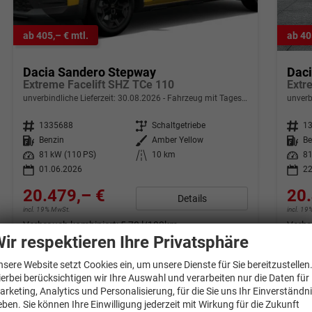
ab 405,– € mtl.
ab 40
Dacia Sandero Stepway
Dac
Extreme Facelift SHZ TCe 110
Extr
unverbindliche Lieferzeit:
30.08.2026
Fahrzeug mit Tageszulassung
unverb
Fahrzeugnr.
1335688
Getriebe
Schaltgetriebe
Fahrzeugnr.
1
Kraftstoff
Benzin
Außenfarbe
Amber Yellow
Kraftstoff
Be
Leistung
81 kW (110 PS)
Kilometerstand
10 km
Leistung
81
01.06.2026
22
20.479,– €
20.
Details
incl. 19% MwSt.
incl. 1
Verbrauch kombiniert:
5,70 l/100km
Verbr
CO
-Klasse:
D
CO
-
ir respektieren Ihre Privatsphäre
2
2
CO
-Emissionen:
129,00 g/km
CO
-
2
2
nsere Website setzt Cookies ein, um unsere Dienste für Sie bereitzustellen
ierbei berücksichtigen wir Ihre Auswahl und verarbeiten nur die Daten für
arketing, Analytics und Personalisierung, für die Sie uns Ihr Einverständn
eben. Sie können Ihre Einwilligung jederzeit mit Wirkung für die Zukunft