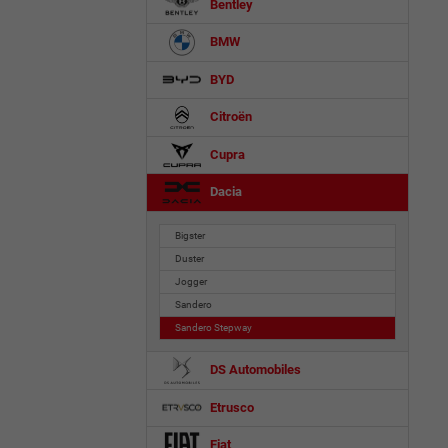
Bentley
BMW
BYD
Citroën
Cupra
Dacia
Bigster
Duster
Jogger
Sandero
Sandero Stepway
DS Automobiles
Etrusco
Fiat