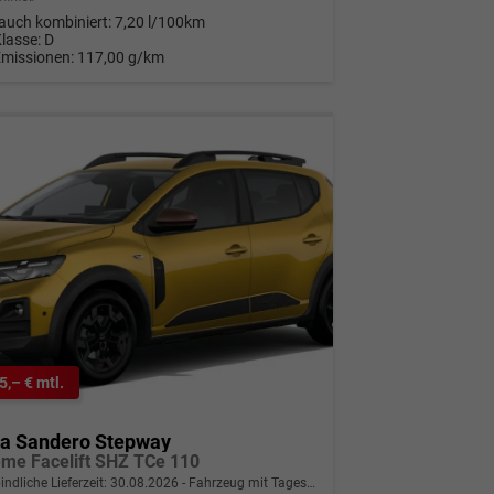
auch kombiniert:
7,20 l/100km
Klasse:
D
Emissionen:
117,00 g/km
5,– € mtl.
ia Sandero Stepway
eme Facelift SHZ TCe 110
indliche Lieferzeit:
30.08.2026
Fahrzeug mit Tageszulassung