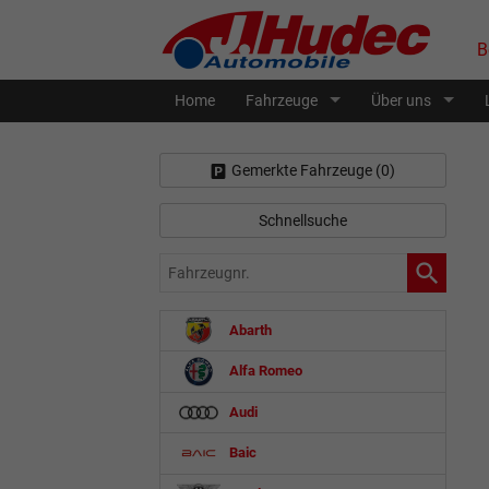
B
Home
Fahrzeuge
Über uns
Gemerkte Fahrzeuge (
0
)
Schnellsuche
Fahrzeugnr.
Abarth
Alfa Romeo
Audi
Baic