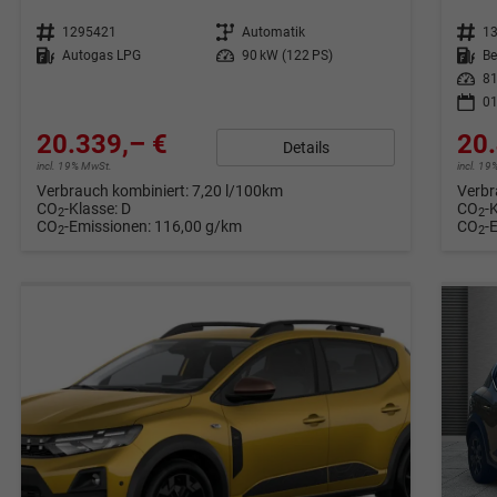
Fahrzeugnr.
1295421
Getriebe
Automatik
Fahrzeugnr.
1
Kraftstoff
Autogas LPG
Leistung
90 kW (122 PS)
Kraftstoff
Be
Leistung
81
01
20.339,– €
20.
Details
incl. 19% MwSt.
incl. 1
Verbrauch kombiniert:
7,20 l/100km
Verbr
CO
-Klasse:
D
CO
-
2
2
CO
-Emissionen:
116,00 g/km
CO
-
2
2