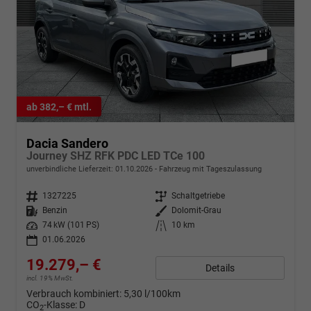
ab 382,– € mtl.
Dacia Sandero
Journey SHZ RFK PDC LED TCe 100
unverbindliche Lieferzeit:
01.10.2026
Fahrzeug mit Tageszulassung
Fahrzeugnr.
1327225
Getriebe
Schaltgetriebe
Kraftstoff
Benzin
Außenfarbe
Dolomit-Grau
Leistung
74 kW (101 PS)
Kilometerstand
10 km
01.06.2026
19.279,– €
Details
incl. 19% MwSt.
Verbrauch kombiniert:
5,30 l/100km
CO
-Klasse:
D
2