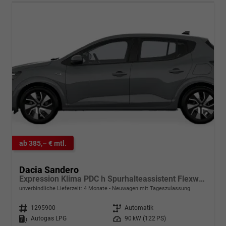
ab 385,– € mtl.
Dacia Sandero
Expression Klima PDC h Spurhalteassistent Flexwheel
unverbindliche Lieferzeit:
4 Monate
Neuwagen mit Tageszulassung
Fahrzeugnr.
1295900
Getriebe
Automatik
Kraftstoff
Autogas LPG
Leistung
90 kW (122 PS)