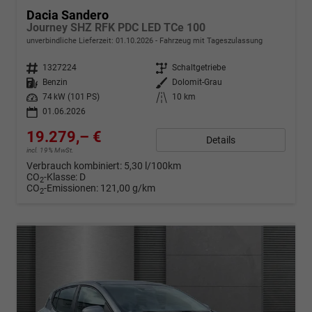
Dacia Sandero
Journey SHZ RFK PDC LED TCe 100
unverbindliche Lieferzeit:
01.10.2026
Fahrzeug mit Tageszulassung
Fahrzeugnr.
1327224
Getriebe
Schaltgetriebe
Kraftstoff
Benzin
Außenfarbe
Dolomit-Grau
Leistung
74 kW (101 PS)
Kilometerstand
10 km
01.06.2026
19.279,– €
Details
incl. 19% MwSt.
Verbrauch kombiniert:
5,30 l/100km
CO
-Klasse:
D
2
CO
-Emissionen:
121,00 g/km
2