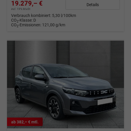
19.279,– €
Details
incl. 19% MwSt.
Verbrauch kombiniert:
5,30 l/100km
CO
-Klasse:
D
2
CO
-Emissionen:
121,00 g/km
2
ab 382,– € mtl.