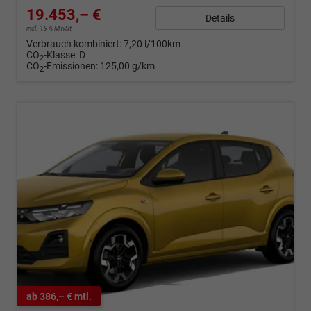
19.453,– €
Details
incl. 19% MwSt.
Verbrauch kombiniert:
7,20 l/100km
CO
-Klasse:
D
2
CO
-Emissionen:
125,00 g/km
2
ab 386,– € mtl.