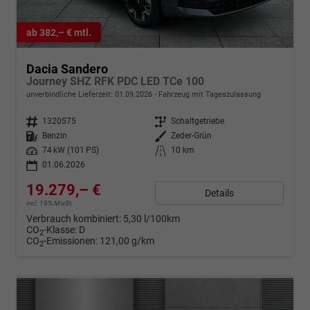
ab 382,– € mtl.
Dacia Sandero
Journey SHZ RFK PDC LED TCe 100
unverbindliche Lieferzeit:
01.09.2026
Fahrzeug mit Tageszulassung
Fahrzeugnr.
1320575
Getriebe
Schaltgetriebe
Kraftstoff
Benzin
Außenfarbe
Zeder-Grün
Leistung
74 kW (101 PS)
Kilometerstand
10 km
01.06.2026
19.279,– €
Details
incl. 19% MwSt.
Verbrauch kombiniert:
5,30 l/100km
CO
-Klasse:
D
2
CO
-Emissionen:
121,00 g/km
2