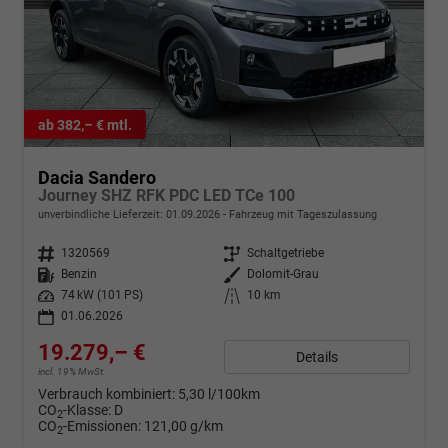
ab 382,– € mtl.
Dacia Sandero
Journey SHZ RFK PDC LED TCe 100
unverbindliche Lieferzeit:
01.09.2026
Fahrzeug mit Tageszulassung
Fahrzeugnr.
1320569
Getriebe
Schaltgetriebe
Kraftstoff
Benzin
Außenfarbe
Dolomit-Grau
Leistung
74 kW (101 PS)
Kilometerstand
10 km
01.06.2026
19.279,– €
Details
incl. 19% MwSt.
Verbrauch kombiniert:
5,30 l/100km
CO
-Klasse:
D
2
CO
-Emissionen:
121,00 g/km
2