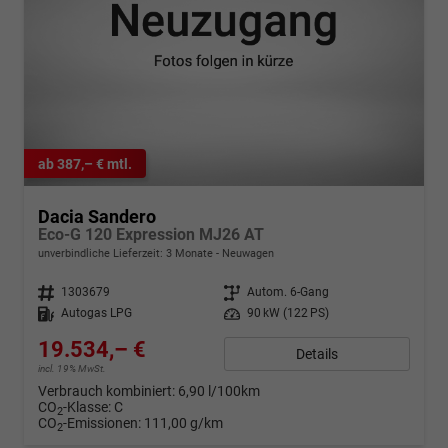
ab 387,– € mtl.
Dacia Sandero
Eco-G 120 Expression MJ26 AT
unverbindliche Lieferzeit:
3 Monate
Neuwagen
Fahrzeugnr.
1303679
Getriebe
Autom. 6-Gang
Kraftstoff
Autogas LPG
Leistung
90 kW (122 PS)
19.534,– €
Details
incl. 19% MwSt.
Verbrauch kombiniert:
6,90 l/100km
CO
-Klasse:
C
2
CO
-Emissionen:
111,00 g/km
2