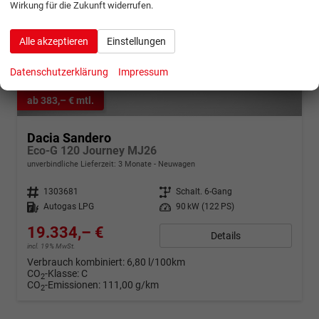
Wirkung für die Zukunft widerrufen.
Alle akzeptieren
Einstellungen
Datenschutzerklärung
Impressum
ab 383,– € mtl.
Dacia Sandero
Eco-G 120 Journey MJ26
unverbindliche Lieferzeit:
3 Monate
Neuwagen
Fahrzeugnr.
1303681
Getriebe
Schalt. 6-Gang
Kraftstoff
Autogas LPG
Leistung
90 kW (122 PS)
19.334,– €
Details
incl. 19% MwSt.
Verbrauch kombiniert:
6,80 l/100km
CO
-Klasse:
C
2
CO
-Emissionen:
111,00 g/km
2