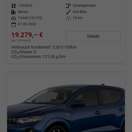
Fahrzeugnr.
1353850
Getriebe
Schaltgetriebe
Kraftstoff
Benzin
Außenfarbe
Iron-Blau
Leistung
74 kW (101 PS)
Kilometerstand
10 km
01.06.2026
19.279,– €
Details
incl. 19% MwSt.
Verbrauch kombiniert:
5,30 l/100km
CO
-Klasse:
D
2
CO
-Emissionen:
121,00 g/km
2