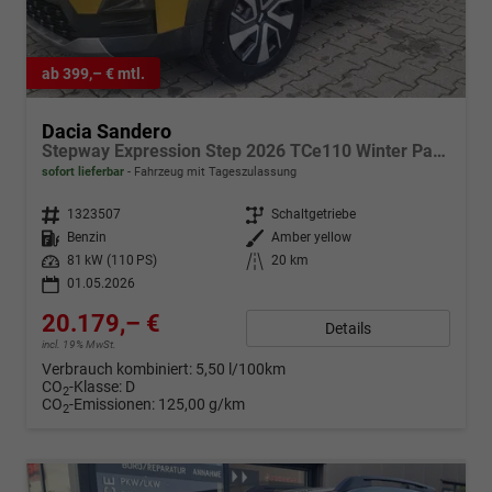
ab 399,– € mtl.
Dacia Sandero
Stepway Expression Step 2026 TCe110 Winter Paket
sofort lieferbar
Fahrzeug mit Tageszulassung
Fahrzeugnr.
1323507
Getriebe
Schaltgetriebe
Kraftstoff
Benzin
Außenfarbe
Amber yellow
Leistung
81 kW (110 PS)
Kilometerstand
20 km
01.05.2026
20.179,– €
Details
incl. 19% MwSt.
Verbrauch kombiniert:
5,50 l/100km
CO
-Klasse:
D
2
CO
-Emissionen:
125,00 g/km
2