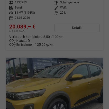
Fahrzeugnr.
1337753
Getriebe
Schaltgetriebe
Kraftstoff
Benzin
Außenfarbe
Weiß
Leistung
81 kW (110 PS)
Kilometerstand
20 km
01.05.2026
20.089,– €
Details
incl. 19% MwSt.
Verbrauch kombiniert:
5,50 l/100km
CO
-Klasse:
D
2
CO
-Emissionen:
125,00 g/km
2