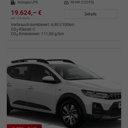
Kraftstoff
Autogas LPG
Leistung
90 kW (122 PS)
19.624,– €
Details
incl. 19% MwSt.
Verbrauch kombiniert:
6,90 l/100km
CO
-Klasse:
C
2
CO
-Emissionen:
111,00 g/km
2