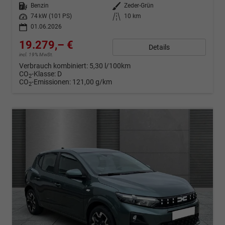
Kraftstoff
Benzin
Außenfarbe
Zeder-Grün
Leistung
74 kW (101 PS)
Kilometerstand
10 km
01.06.2026
19.279,– €
Details
incl. 19% MwSt.
Verbrauch kombiniert:
5,30 l/100km
CO
-Klasse:
D
2
CO
-Emissionen:
121,00 g/km
2