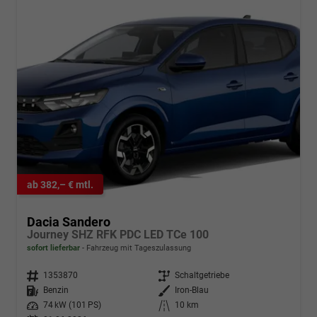
ab 382,– € mtl.
Dacia Sandero
Journey SHZ RFK PDC LED TCe 100
sofort lieferbar
Fahrzeug mit Tageszulassung
Fahrzeugnr.
1353870
Getriebe
Schaltgetriebe
Kraftstoff
Benzin
Außenfarbe
Iron-Blau
Leistung
74 kW (101 PS)
Kilometerstand
10 km