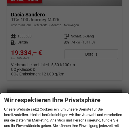
Dacia Sandero
TCe 100 Journey MJ26
unverbindliche Lieferzeit:
3 Monate
Neuwagen
Fahrzeugnr.
1303680
Getriebe
Schalt. 5-Gang
Kraftstoff
Benzin
Leistung
74 kW (101 PS)
19.334,– €
Details
incl. 19% MwSt.
Verbrauch kombiniert:
5,30 l/100km
CO
-Klasse:
D
2
CO
-Emissionen:
121,00 g/km
2
Wir respektieren Ihre Privatsphäre
Unsere Website setzt Cookies ein, um unsere Dienste für Sie
bereitzustellen. Hierbei berücksichtigen wir Ihre Auswahl und verarbeiten
nur die Daten für Marketing, Analytics und Personalisierung, für die Sie
uns Ihr Einverständnis geben. Sie können Ihre Einwilligung jederzeit mit