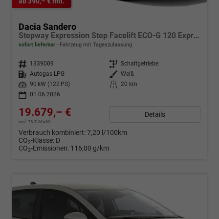
ab 390,– € mtl.
Dacia Sandero
Stepway Expression Step Facelift ECO-G 120 Expression+SHZ
sofort lieferbar
Fahrzeug mit Tageszulassung
Fahrzeugnr.
1339009
Getriebe
Schaltgetriebe
Kraftstoff
Autogas LPG
Außenfarbe
Weiß
Leistung
90 kW (122 PS)
Kilometerstand
20 km
01.06.2026
19.679,– €
Details
incl. 19% MwSt.
Verbrauch kombiniert:
7,20 l/100km
CO
-Klasse:
D
2
CO
-Emissionen:
116,00 g/km
2