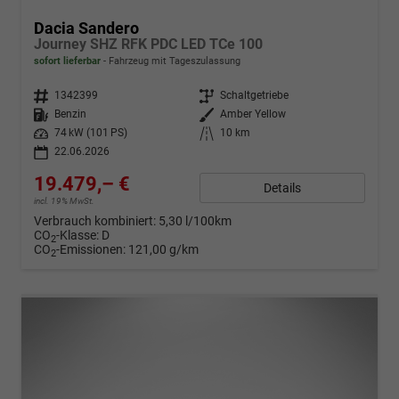
Dacia Sandero
Journey SHZ RFK PDC LED TCe 100
sofort lieferbar
Fahrzeug mit Tageszulassung
Fahrzeugnr.
1342399
Getriebe
Schaltgetriebe
Kraftstoff
Benzin
Außenfarbe
Amber Yellow
Leistung
74 kW (101 PS)
Kilometerstand
10 km
22.06.2026
19.479,– €
Details
incl. 19% MwSt.
Verbrauch kombiniert:
5,30 l/100km
CO
-Klasse:
D
2
CO
-Emissionen:
121,00 g/km
2