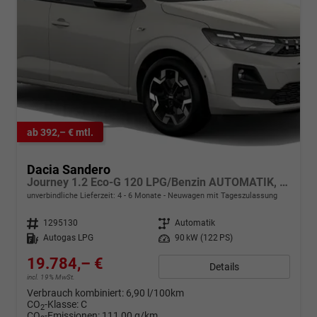
ab 392,– € mtl.
Dacia Sandero
Journey 1.2 Eco-G 120 LPG/Benzin AUTOMATIK, NEUES MODELL, 3J Garantie, 16" ALU, Klimaautomatik, Lederlenkrad, Parksensoren vorn/hinten, Rückfahrkamera, Toter-Winkel, Hands-Free, Tempomat, Multimedia System 10" + Smartphone-Spiegelung, 4x FH elektr, NSW, Armlehne
unverbindliche Lieferzeit: 4 - 6 Monate
Neuwagen mit Tageszulassung
Fahrzeugnr.
1295130
Getriebe
Automatik
Kraftstoff
Autogas LPG
Leistung
90 kW (122 PS)
19.784,– €
Details
incl. 19% MwSt.
Verbrauch kombiniert:
6,90 l/100km
CO
-Klasse:
C
2
CO
-Emissionen:
111,00 g/km