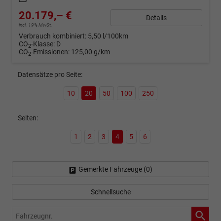
20.179,– €
Details
incl. 19% MwSt.
Verbrauch kombiniert:
5,50 l/100km
CO
-Klasse:
D
2
CO
-Emissionen:
125,00 g/km
2
Datensätze pro Seite:
10
20
50
100
250
Seiten:
1
2
3
4
5
6
Gemerkte Fahrzeuge (
0
)
Schnellsuche
Fahrzeugnr.