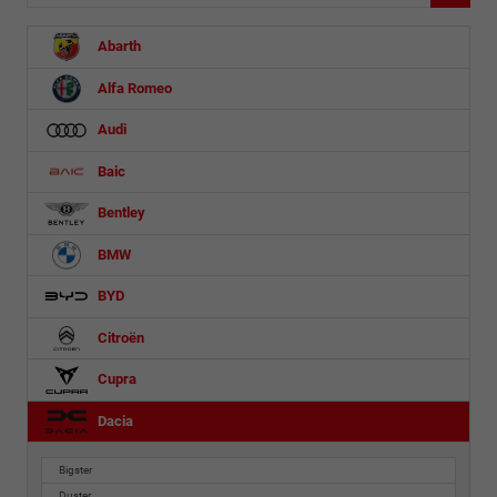
Abarth
Alfa Romeo
Audi
Baic
Bentley
BMW
BYD
Citroën
Cupra
Dacia
Bigster
Duster