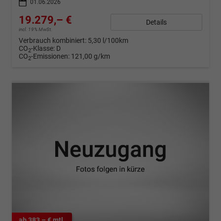
01.06.2026
19.279,– €
Details
incl. 19% MwSt.
Verbrauch kombiniert:
5,30 l/100km
CO
-Klasse:
D
2
CO
-Emissionen:
121,00 g/km
2
ab 383,– € mtl.