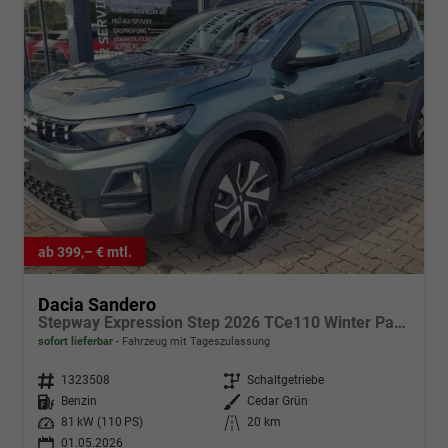
ab 399,– € mtl.
Dacia Sandero
Stepway Expression Step 2026 TCe110 Winter Paket
sofort lieferbar
Fahrzeug mit Tageszulassung
Fahrzeugnr.
1323508
Getriebe
Schaltgetriebe
Kraftstoff
Benzin
Außenfarbe
Cedar Grün
Leistung
81 kW (110 PS)
Kilometerstand
20 km
01.05.2026