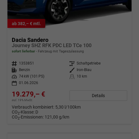
ab 382,– € mtl.
Dacia Sandero
Journey SHZ RFK PDC LED TCe 100
sofort lieferbar
Fahrzeug mit Tageszulassung
Fahrzeugnr.
1353851
Getriebe
Schaltgetriebe
Kraftstoff
Benzin
Außenfarbe
Iron-Blau
Leistung
74 kW (101 PS)
Kilometerstand
10 km
01.06.2026
19.279,– €
Details
incl. 19% MwSt.
Verbrauch kombiniert:
5,30 l/100km
CO
-Klasse:
D
2
CO
-Emissionen:
121,00 g/km
2