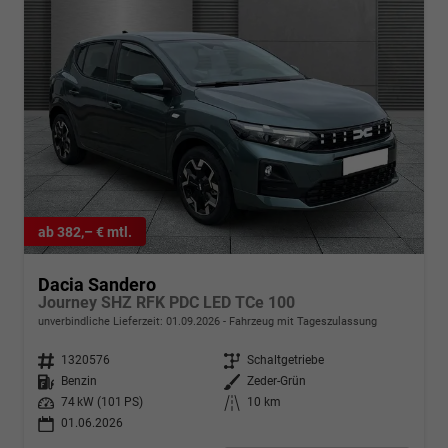
ab 382,– € mtl.
Dacia Sandero
Journey SHZ RFK PDC LED TCe 100
unverbindliche Lieferzeit:
01.09.2026
Fahrzeug mit Tageszulassung
Fahrzeugnr.
1320576
Getriebe
Schaltgetriebe
Kraftstoff
Benzin
Außenfarbe
Zeder-Grün
Leistung
74 kW (101 PS)
Kilometerstand
10 km
01.06.2026