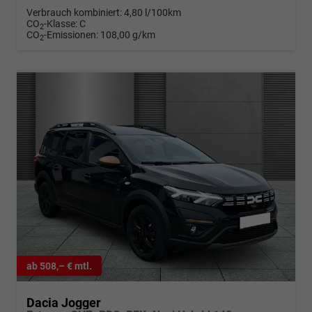
Verbrauch kombiniert:
4,80 l/100km
CO
-Klasse:
C
2
CO
-Emissionen:
108,00 g/km
2
ab 508,– € mtl.
Dacia Jogger