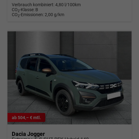
Verbrauch kombiniert:
4,80 l/100km
CO
-Klasse:
B
2
CO
-Emissionen:
2,00 g/km
2
ab 504,– € mtl.
Dacia Jogger