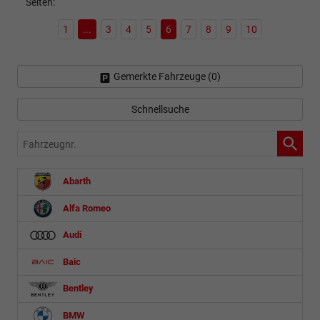
Seiten:
1
...
3
4
5
6
7
8
9
10
Gemerkte Fahrzeuge (
0
)
Schnellsuche
Fahrzeugnr.
Abarth
Alfa Romeo
Audi
Baic
Bentley
BMW