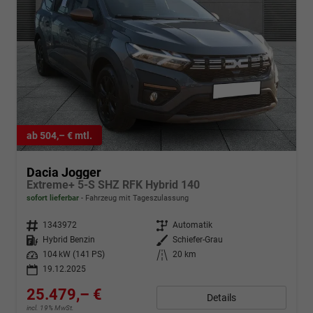
ab 504,– € mtl.
Dacia Jogger
Extreme+ 5-S SHZ RFK Hybrid 140
sofort lieferbar
Fahrzeug mit Tageszulassung
Fahrzeugnr.
1343972
Getriebe
Automatik
Kraftstoff
Hybrid Benzin
Außenfarbe
Schiefer-Grau
Leistung
104 kW (141 PS)
Kilometerstand
20 km
19.12.2025
25.479,– €
Details
incl. 19% MwSt.