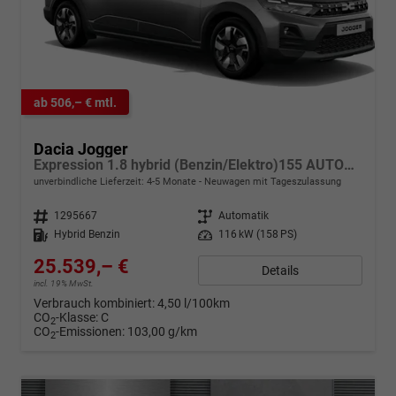
ab 506,– € mtl.
Dacia Jogger
Expression 1.8 hybrid (Benzin/Elektro)155 AUTOMATIK, 5-SITZPLÄTZE, 3 Jahre Garantie, Klima, Parksensoren hinten, Rückfahrkamera, Abgedunkelte Scheiben Lederlenkrad, Nebelscheinwerfer, Armlehne, Media Display 10 + Smartphone-Spiegelung, Tempomat, Dachreling
unverbindliche Lieferzeit: 4-5 Monate
Neuwagen mit Tageszulassung
Fahrzeugnr.
1295667
Getriebe
Automatik
Kraftstoff
Hybrid Benzin
Leistung
116 kW (158 PS)
25.539,– €
Details
incl. 19% MwSt.
Verbrauch kombiniert:
4,50 l/100km
CO
-Klasse:
C
2
CO
-Emissionen:
103,00 g/km
2