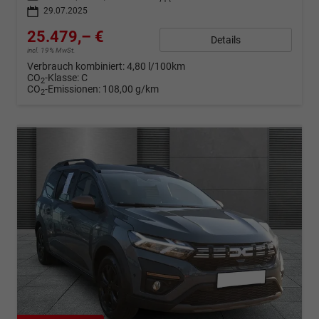
29.07.2025
25.479,– €
Details
incl. 19% MwSt.
Verbrauch kombiniert:
4,80 l/100km
CO
-Klasse:
C
2
CO
-Emissionen:
108,00 g/km
2