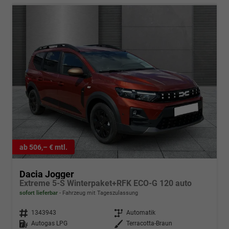
ab 506,– € mtl.
Dacia Jogger
Extreme 5-S Winterpaket+RFK ECO-G 120 auto
sofort lieferbar
Fahrzeug mit Tageszulassung
Fahrzeugnr.
1343943
Getriebe
Automatik
Kraftstoff
Autogas LPG
Außenfarbe
Terracotta-Braun