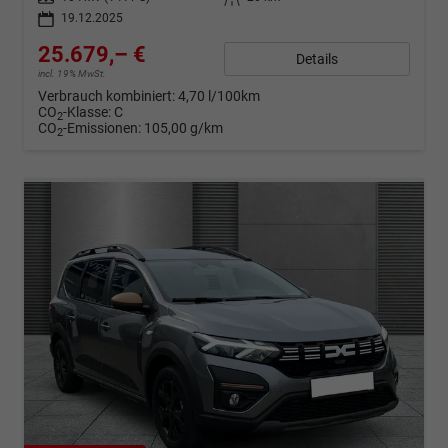
19.12.2025
25.679,– €
Details
incl. 19% MwSt.
Verbrauch kombiniert:
4,70 l/100km
CO
-Klasse:
C
2
CO
-Emissionen:
105,00 g/km
2