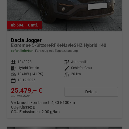
ab 504,– € mtl.
Dacia Jogger
Extreme+ 5-Sitzer+RFK+Navi+SHZ Hybrid 140
sofort lieferbar
Fahrzeug mit Tageszulassung
Fahrzeugnr.
1343928
Getriebe
Automatik
Kraftstoff
Hybrid Benzin
Außenfarbe
Schiefer-Grau
Leistung
104 kW (141 PS)
Kilometerstand
20 km
18.12.2025
25.479,– €
Details
incl. 19% MwSt.
Verbrauch kombiniert:
4,80 l/100km
CO
-Klasse:
B
2
CO
-Emissionen:
2,00 g/km
2