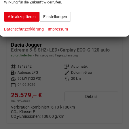
Wirkung für die Zukunft widerrufen.
Alle akzeptieren
Einstellungen
Datenschutzerklärung
Impressum
ab 506,– € mtl.
Dacia Jogger
Extreme 5-S SHZ+LED+Carplay ECO-G 120 auto
sofort lieferbar
Fahrzeug mit Tageszulassung
Fahrzeugnr.
1343942
Getriebe
Automatik
Kraftstoff
Autogas LPG
Außenfarbe
Dolomit-Grau
Leistung
90 kW (122 PS)
Kilometerstand
20 km
04.06.2026
25.579,– €
Details
incl. 19% MwSt.
Verbrauch kombiniert:
6,10 l/100km
CO
-Klasse:
E
2
CO
-Emissionen:
138,00 g/km
2