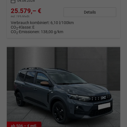
04.06.2026
25.579,– €
Details
incl. 19% MwSt.
Verbrauch kombiniert:
6,10 l/100km
CO
-Klasse:
E
2
CO
-Emissionen:
138,00 g/km
2
ab 506,– € mtl.