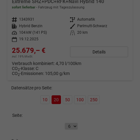
Extreme SHZ+PDC+RFK+Navi Hybrid 140
sofort lieferbar
Fahrzeug mit Tageszulassung
Fahrzeugnr.
1343931
Getriebe
Automatik
Kraftstoff
Hybrid Benzin
Außenfarbe
Perlmutt-Schwarz
Leistung
104 kW (141 PS)
Kilometerstand
20 km
19.12.2025
25.679,– €
Details
incl. 19% MwSt.
Verbrauch kombiniert:
4,70 l/100km
CO
-Klasse:
C
2
CO
-Emissionen:
105,00 g/km
2
Datensätze pro Seite:
10
20
50
100
250
Seite: