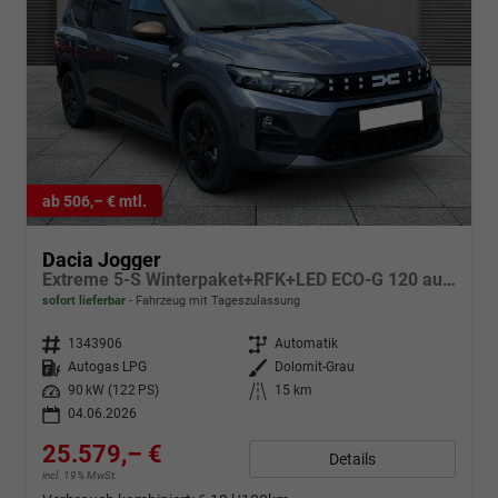
ab 506,– € mtl.
Dacia Jogger
Extreme 5-S Winterpaket+RFK+LED ECO-G 120 auto
sofort lieferbar
Fahrzeug mit Tageszulassung
Fahrzeugnr.
1343906
Getriebe
Automatik
Kraftstoff
Autogas LPG
Außenfarbe
Dolomit-Grau
Leistung
90 kW (122 PS)
Kilometerstand
15 km
04.06.2026
25.579,– €
Details
incl. 19% MwSt.