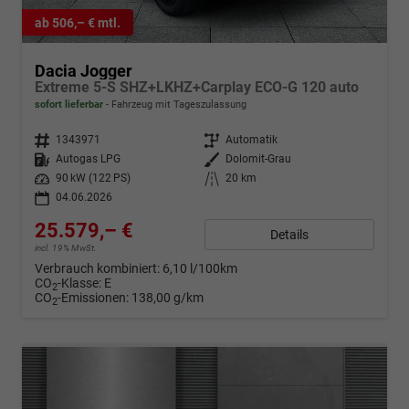
ab 506,– € mtl.
Dacia Jogger
Extreme 5-S SHZ+LKHZ+Carplay ECO-G 120 auto
sofort lieferbar
Fahrzeug mit Tageszulassung
Fahrzeugnr.
1343971
Getriebe
Automatik
Kraftstoff
Autogas LPG
Außenfarbe
Dolomit-Grau
Leistung
90 kW (122 PS)
Kilometerstand
20 km
04.06.2026
25.579,– €
Details
incl. 19% MwSt.
Verbrauch kombiniert:
6,10 l/100km
CO
-Klasse:
E
2
CO
-Emissionen:
138,00 g/km
2