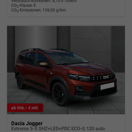
Verbrauch kombiniert:
6,10 l/100km
CO
-Klasse:
E
2
CO
-Emissionen:
138,00 g/km
2
ab 506,– € mtl.
Dacia Jogger
Extreme 5-S SHZ+LED+PDC ECO-G 120 auto