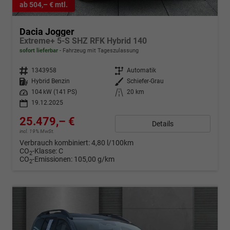
ab 504,– € mtl.
Dacia Jogger
Extreme+ 5-S SHZ RFK Hybrid 140
sofort lieferbar
Fahrzeug mit Tageszulassung
Fahrzeugnr.
1343958
Getriebe
Automatik
Kraftstoff
Hybrid Benzin
Außenfarbe
Schiefer-Grau
Leistung
104 kW (141 PS)
Kilometerstand
20 km
19.12.2025
25.479,– €
Details
incl. 19% MwSt.
Verbrauch kombiniert:
4,80 l/100km
CO
-Klasse:
C
2
CO
-Emissionen:
105,00 g/km
2