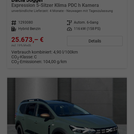
Expression 5-Sitzer Klima PDC h Kamera
unverbindliche Lieferzeit:
4 Monate
Neuwagen mit Tageszulassung
Fahrzeugnr.
1293080
Getriebe
Autom. 6-Gang
Kraftstoff
Hybrid Benzin
Leistung
116 kW (158 PS)
25.673,– €
Details
incl. 19% MwSt.
Verbrauch kombiniert:
4,90 l/100km
CO
-Klasse:
C
2
CO
-Emissionen:
104,00 g/km
2