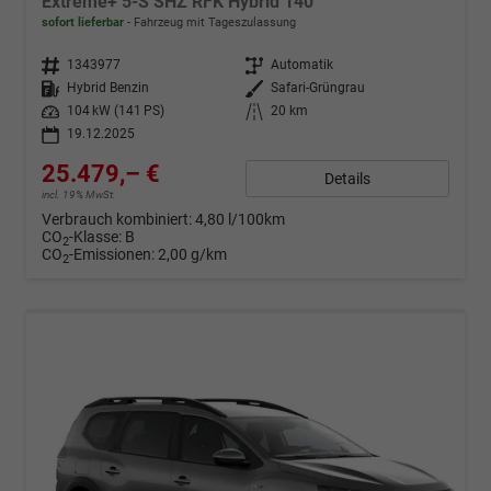
Extreme+ 5-S SHZ RFK Hybrid 140
sofort lieferbar
Fahrzeug mit Tageszulassung
Fahrzeugnr.
1343977
Getriebe
Automatik
Kraftstoff
Hybrid Benzin
Außenfarbe
Safari-Grüngrau
Leistung
104 kW (141 PS)
Kilometerstand
20 km
19.12.2025
25.479,– €
Details
incl. 19% MwSt.
Verbrauch kombiniert:
4,80 l/100km
CO
-Klasse:
B
2
CO
-Emissionen:
2,00 g/km
2