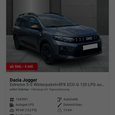
ab 506,– € mtl.
Dacia Jogger
Extreme 5-S Winterpaket+RFK ECO-G 120 LPG automatik
sofort lieferbar
Fahrzeug mit Tageszulassung
Fahrzeugnr.
1343901
Getriebe
Automatik
Kraftstoff
Autogas LPG
Außenfarbe
Dolomit-Grau
Leistung
90 kW (122 PS)
Kilometerstand
15 km