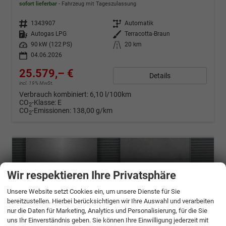
sofort lieferbar
Fahrzeug mit Tageszulassung
Fahrzeugnr.
1343907
Getriebe
Automatik
Kraftstoff
Autogas LPG
Außenfarbe
Terracotta-Braun
Leistung
90 kW (122 PS)
Kilometerstand
20 km
04.06.2026
25.579,– €
Details
incl. 19% MwSt.
Verbrauch kombiniert:
6,10 l/100km
CO
-Klasse:
E
2
CO
-Emissionen:
138,00 g/km
2
Wir respektieren Ihre Privatsphäre
Unsere Website setzt Cookies ein, um unsere Dienste für Sie
bereitzustellen. Hierbei berücksichtigen wir Ihre Auswahl und verarbeiten
nur die Daten für Marketing, Analytics und Personalisierung, für die Sie
uns Ihr Einverständnis geben. Sie können Ihre Einwilligung jederzeit mit