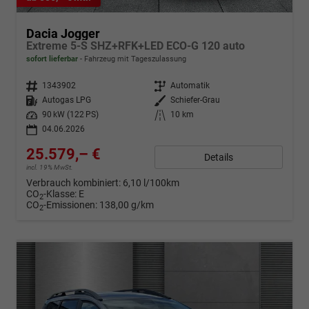
Dacia Jogger
Extreme 5-S SHZ+RFK+LED ECO-G 120 auto
sofort lieferbar
Fahrzeug mit Tageszulassung
Fahrzeugnr.
1343902
Getriebe
Automatik
Kraftstoff
Autogas LPG
Außenfarbe
Schiefer-Grau
Leistung
90 kW (122 PS)
Kilometerstand
10 km
04.06.2026
25.579,– €
Details
incl. 19% MwSt.
Verbrauch kombiniert:
6,10 l/100km
CO
-Klasse:
E
2
CO
-Emissionen:
138,00 g/km
2