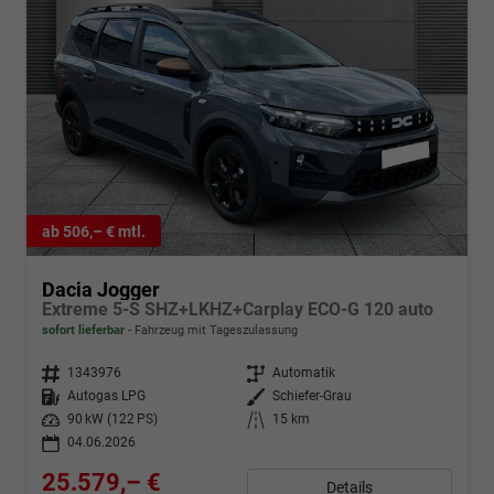
ab 506,– € mtl.
Dacia Jogger
Extreme 5-S SHZ+LKHZ+Carplay ECO-G 120 auto
sofort lieferbar
Fahrzeug mit Tageszulassung
Fahrzeugnr.
1343976
Getriebe
Automatik
Kraftstoff
Autogas LPG
Außenfarbe
Schiefer-Grau
Leistung
90 kW (122 PS)
Kilometerstand
15 km
04.06.2026
25.579,– €
Details