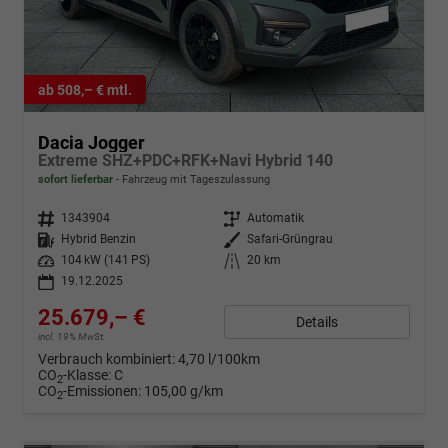
ab 508,– € mtl.
Dacia Jogger
Extreme SHZ+PDC+RFK+Navi Hybrid 140
sofort lieferbar
Fahrzeug mit Tageszulassung
Fahrzeugnr.
1343904
Getriebe
Automatik
Kraftstoff
Hybrid Benzin
Außenfarbe
Safari-Grüngrau
Leistung
104 kW (141 PS)
Kilometerstand
20 km
19.12.2025
25.679,– €
Details
incl. 19% MwSt.
Verbrauch kombiniert:
4,70 l/100km
CO
-Klasse:
C
2
CO
-Emissionen:
105,00 g/km
2