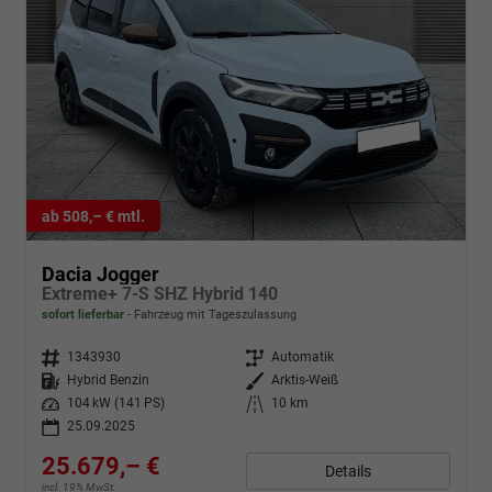
ab 508,– € mtl.
Dacia Jogger
Extreme+ 7-S SHZ Hybrid 140
sofort lieferbar
Fahrzeug mit Tageszulassung
Fahrzeugnr.
1343930
Getriebe
Automatik
Kraftstoff
Hybrid Benzin
Außenfarbe
Arktis-Weiß
Leistung
104 kW (141 PS)
Kilometerstand
10 km
25.09.2025
25.679,– €
Details
incl. 19% MwSt.