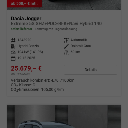
ab 508,– € mtl.
Dacia Jogger
Extreme 5S SHZ+PDC+RFK+Navi Hybrid 140
sofort lieferbar
Fahrzeug mit Tageszulassung
Fahrzeugnr.
1343920
Getriebe
Automatik
Kraftstoff
Hybrid Benzin
Außenfarbe
Dolomit-Grau
Leistung
104 kW (141 PS)
Kilometerstand
60 km
19.12.2025
25.679,– €
Details
incl. 19% MwSt.
Verbrauch kombiniert:
4,70 l/100km
CO
-Klasse:
C
2
CO
-Emissionen:
105,00 g/km
2