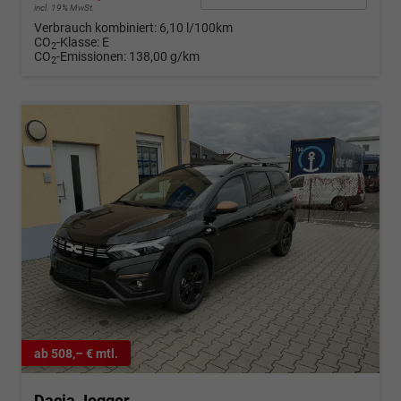
incl. 19% MwSt.
Verbrauch kombiniert:
6,10 l/100km
CO
-Klasse:
E
2
CO
-Emissionen:
138,00 g/km
2
ab 508,– € mtl.
Dacia Jogger