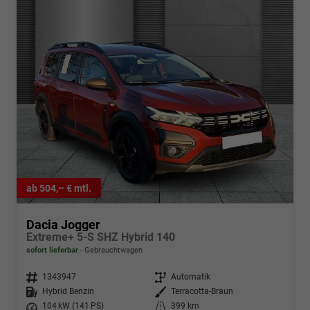
ab 504,– € mtl.
Dacia Jogger
Extreme+ 5-S SHZ Hybrid 140
sofort lieferbar
Gebrauchtwagen
Fahrzeugnr.
1343947
Getriebe
Automatik
Kraftstoff
Hybrid Benzin
Außenfarbe
Terracotta-Braun
Leistung
104 kW (141 PS)
Kilometerstand
399 km