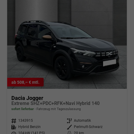
ab 508,– € mtl.
Dacia Jogger
Extreme SHZ+PDC+RFK+Navi Hybrid 140
sofort lieferbar
Fahrzeug mit Tageszulassung
Fahrzeugnr.
1343915
Getriebe
Automatik
Kraftstoff
Hybrid Benzin
Außenfarbe
Perlmutt-Schwarz
Leistung
104 kW (141 PS)
Kilometerstand
20 km