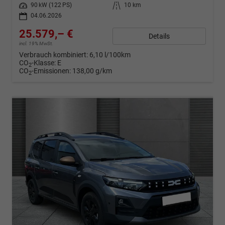
Leistung
90 kW (122 PS)
Kilometerstand
10 km
04.06.2026
25.579,– €
Details
incl. 19% MwSt.
Verbrauch kombiniert:
6,10 l/100km
CO
-Klasse:
E
2
CO
-Emissionen:
138,00 g/km
2