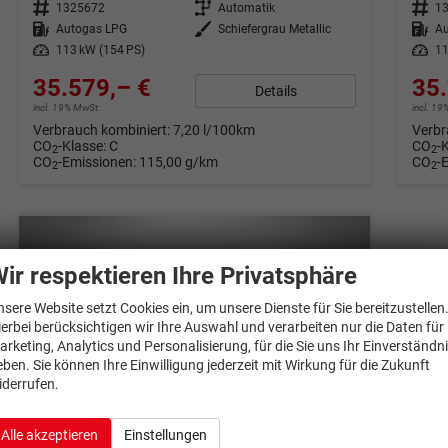
Fahrzeugnr.
1325672
Getriebe
Automatik
Fahrzeugnr.
1
Kraftstoff
Autogas LPG
Außenfarbe
Schiefergrau Metallic
Kraftstoff
A
Leistung
113 kW (154 PS)
Leistung
11
35.579,– €
35.
Details
incl. 19% MwSt.
incl. 1
Verbrauch kombiniert:
7,20 l/100km
Verbr
CO
-Klasse:
C
CO
-
2
2
CO
-Emissionen:
115,00 g/km
CO
-
2
2
ir respektieren Ihre Privatsphäre
nsere Website setzt Cookies ein, um unsere Dienste für Sie bereitzustellen
ierbei berücksichtigen wir Ihre Auswahl und verarbeiten nur die Daten für
arketing, Analytics und Personalisierung, für die Sie uns Ihr Einverständn
eben. Sie können Ihre Einwilligung jederzeit mit Wirkung für die Zukunft
iderrufen.
Alle akzeptieren
Einstellungen