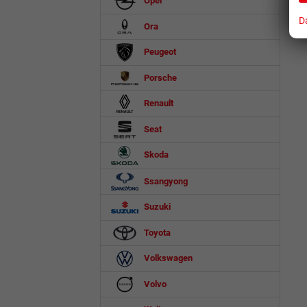
Opel
D
Ora
Peugeot
Porsche
Renault
Seat
Skoda
Ssangyong
Suzuki
Toyota
Volkswagen
Volvo