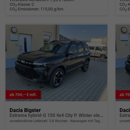
CO
-Klasse:
C
CO
-
2
2
CO
-Emissionen:
115,00 g/km
CO
-
2
2
ab 704,– € mtl.
ab 70
Dacia Bigster
Daci
Extreme hybrid-G 150 4x4 City P. Winter elektr. Heckkl. Kamera PDC h 2-Zonen-Klimaauto. Fernlichtassistent Panorama-Schiebedach
unverbindliche Lieferzeit: 5-8 Wochen
Neuwagen mit Tageszulassung
unverb