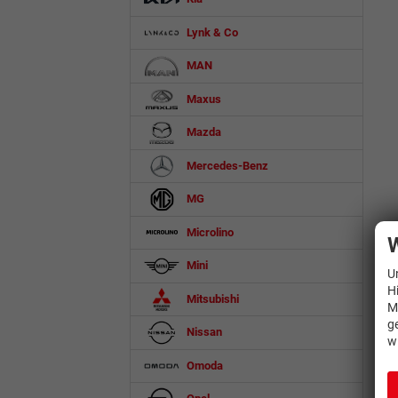
Lynk & Co
MAN
Maxus
Mazda
Mercedes-Benz
MG
Microlino
W
Mini
U
H
Mitsubishi
M
g
Nissan
w
Omoda