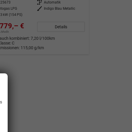
325673
Getriebe
Automatik
utogas LPG
Außenfarbe
Indigo Blau Metallic
3 kW (154 PS)
779,– €
Details
9% MwSt.
auch kombiniert:
7,20 l/100km
Klasse:
C
Emissionen:
115,00 g/km
.
is