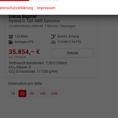
ab 710,– € mtl.
atenschutzerklärung
Impressum
Dacia Bigster
Hybrid G 150 4WD Extreme
unverbindliche Lieferzeit:
3 Monate
Neuwagen
Fahrzeugnr.
1324844
Getriebe
Autom. 6-Gang
Kraftstoff
Autogas LPG
Leistung
113 kW (154 PS)
35.854,– €
Details
incl. 19% MwSt.
Verbrauch kombiniert:
7,20 l/100km
CO
-Klasse:
D
2
CO
-Emissionen:
117,00 g/km
2
Datensätze pro Seite:
10
20
50
100
250