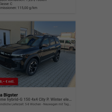
Klasse:
C
Emissionen:
115,00 g/km
8,– € mtl.
a Bigster
Extreme hybrid-G 150 4x4 City P. Winter elektr. Heckkl. Kamera PDC h 2-Zonen-Klimaauto. Fernlichtassistent Panorama-Schiebedach
indliche Lieferzeit: 5-8 Wochen
Neuwagen mit Tageszulassung