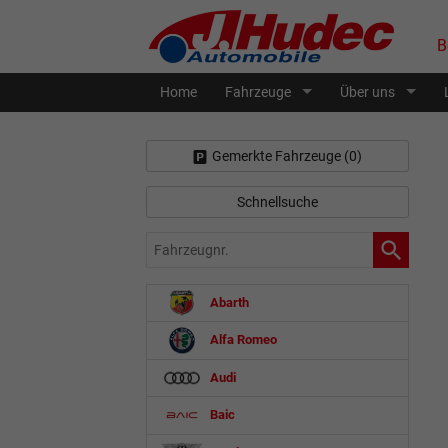
B
Home
Fahrzeuge
Über uns
Gemerkte Fahrzeuge (
0
)
Schnellsuche
Fahrzeugnr.
Abarth
Alfa Romeo
Audi
Baic