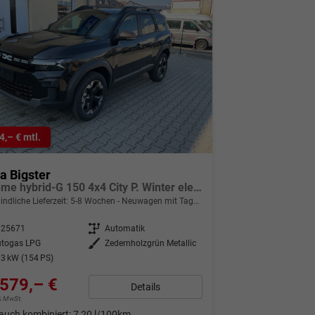
4,– € mtl.
a Bigster
Extreme hybrid-G 150 4x4 City P. Winter elektr. Heckkl. Kamera PDC h 2-Zonen-Klimaauto. Fernlichtassistent Panorama-Schiebedach
indliche Lieferzeit: 5-8 Wochen
Neuwagen mit Tageszulassung
325671
Getriebe
Automatik
utogas LPG
Außenfarbe
Zedernholzgrün Metallic
3 kW (154 PS)
579,– €
Details
9% MwSt.
auch kombiniert:
7,20 l/100km