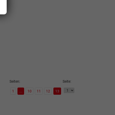
Seiten:
Seite:
1
...
10
11
12
13