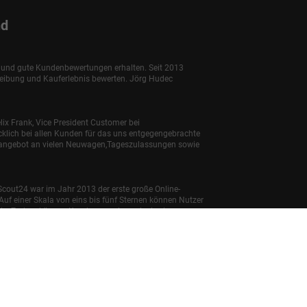
nd
e und gute Kundenbewertungen erhalten. Seit 2013
reibung und Kauferlebnis bewerten. Jörg Hudec
lix Frank, Vice President Customer bei
klich bei allen Kunden für das uns entgegengebrachte
enangebot an vielen Neuwagen,Tageszulassungen sowie
Scout24 war im Jahr 2013 der erste große Online-
uf einer Skala von eins bis fünf Sternen können Nutzer
bnis. Zudem können Kunden angeben, ob sie ein
ngen
euer PKW können dem 'Leitfaden über den offiziellen
ufsstellen und bei der 'Deutschen Automobil Treuhand