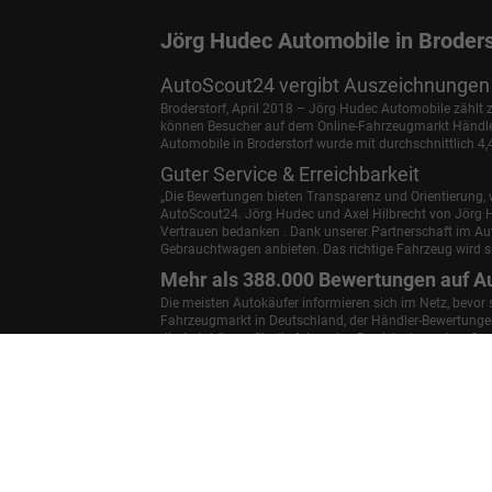
Jörg Hudec Automobile in Broders
AutoScout24 vergibt Auszeichnungen 
Broderstorf, April 2018 – Jörg Hudec Automobile zählt
können Besucher auf dem Online-Fahrzeugmarkt Händler 
Automobile in Broderstorf wurde mit durchschnittlich 4
Guter Service & Erreichbarkeit
„Die Bewertungen bieten Transparenz und Orientierung, w
AutoScout24.
Jörg Hudec und Axel Hilbrecht
von Jörg H
Vertrauen bedanken . Dank unserer Partnerschaft im A
Gebrauchtwagen anbieten. Das richtige Fahrzeug wird si
Mehr als 388.000 Bewertungen auf A
Die meisten Autokäufer informieren sich im Netz, bevor
Fahrzeugmarkt in Deutschland, der Händler-Bewertungen 
die Autohäuser für die folgenden Bereiche bewerten: Ge
Autohaus weiterempfehlen.
Anmelden
Informationen zur Barrierefreiheit
Weitere Informationen zum offiziellen Kraftstoffverbrauch un
Kraftstoffverbrauch, die offiziellen spezifischen CO
-Emissio
2