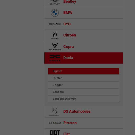
Bentley
BMW
BYD
Citroën
Cupra
Dacia
Bigster
Duster
Jogger
Sandero
Sandero Stepway
DS Automobiles
Etrusco
Fiat