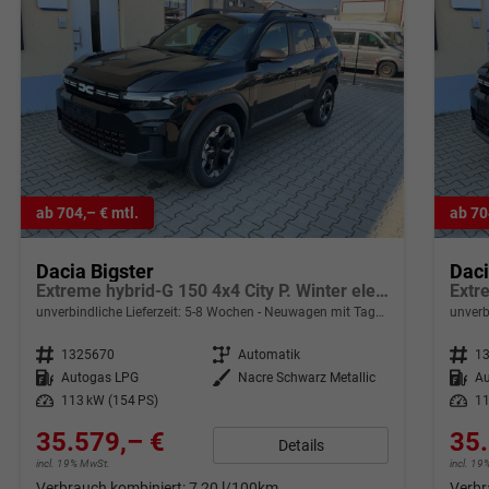
ab 704,– € mtl.
ab 70
Dacia Bigster
Daci
Extreme hybrid-G 150 4x4 City P. Winter elektr. Heckkl. Kamera PDC h 2-Zonen-Klimaauto. Fernlichtassistent Panorama-Schiebedach
unverbindliche Lieferzeit: 5-8 Wochen
Neuwagen mit Tageszulassung
unverb
Fahrzeugnr.
1325670
Getriebe
Automatik
Fahrzeugnr.
1
Kraftstoff
Autogas LPG
Außenfarbe
Nacre Schwarz Metallic
Kraftstoff
A
Leistung
113 kW (154 PS)
Leistung
11
35.579,– €
35.
Details
incl. 19% MwSt.
incl. 1
Verbrauch kombiniert:
7,20 l/100km
Verbr