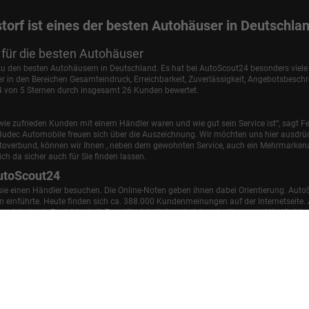
torf ist eines der besten Autohäuser in Deutschla
für die besten Autohäuser
 zu den besten Autohäusern in Deutschland. Es hat bei AutoScout24 besonders viel
in den Bereichen Gesamteindruck, Erreichbarkeit, Zuverlässigkeit, Angebotsbesch
,4 von 5 Sternen durch insgesamt 26 Kunden bewertet.
ie zufrieden Kunden mit einem Händler waren und wie gut sein Service ist“, sagt Fe
udec Automobile freuen sich über die Auszeichnung. Wir möchten uns hier ausdrüc
utoverbund, können wir Ihnen , neben dem gewohnten Service, auch ein Mehrmark
ch da sicher auch für Sie finden lassen.
utoScout24
 sie einen Händler besuchen. Die Online-Noten geben ihnen dabei Orientierung. Auto
einführte. Heute finden sich ca. 388.000 Kundenmeinungen auf der Internetseite. A
samteindruck, Erreichbarkeit, Zuverlässigkeit, Angebotsbeschreibung und Kauferle
Impressum
AGB
Widerrufsbelehrung
Datenschutz
Cookie-Einstellu
d zu den offiziellen spezifischen CO
-Emissionen und gegebenenfalls zum Stromverbrauch n
2
nen und den offiziellen Stromverbrauch neuer PKW' entnommen werden, der an allen Verka