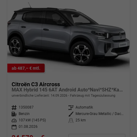
ab 487,– € mtl.
Citroën C3 Aircross
MAX Hybrid 145 6AT Android Auto*Navi*SHZ*Kamera*Totwinkel*Keyless*17"*Klimaauto
unverbindliche Lieferzeit:
14.09.2026
Fahrzeug mit Tageszulassung
Fahrzeugnr.
1350087
Getriebe
Automatik
Kraftstoff
Benzin
Außenfarbe
Mercure-Grau Metallic / Dach Schwarz
Leistung
107 kW (145 PS)
Kilometerstand
25 km
01.08.2026