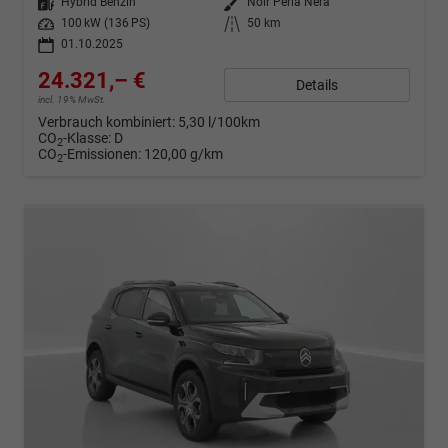
Kraftstoff
Hybrid Benzin
Außenfarbe
Noir Perla Nera
Leistung
100 kW (136 PS)
Kilometerstand
50 km
01.10.2025
24.321,– €
Details
incl. 19% MwSt.
Verbrauch kombiniert:
5,30 l/100km
CO
-Klasse:
D
2
CO
-Emissionen:
120,00 g/km
2