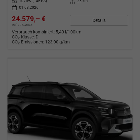
Leistung
107 kW (145 PS)
Kilometerstand
25 km
01.08.2026
24.579,– €
Details
incl. 19% MwSt.
Verbrauch kombiniert:
5,40 l/100km
CO
-Klasse:
D
2
CO
-Emissionen:
123,00 g/km
2