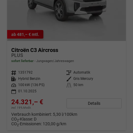
ab 481,– € mtl.
Citroën C3 Aircross
PLUS
sofort lieferbar
Jungwagen/Jahreswagen
Fahrzeugnr.
1351792
Getriebe
Automatik
Kraftstoff
Hybrid Benzin
Außenfarbe
Gris Mercury
Leistung
100 kW (136 PS)
Kilometerstand
50 km
01.10.2025
24.321,– €
Details
incl. 19% MwSt.
Verbrauch kombiniert:
5,30 l/100km
CO
-Klasse:
D
2
CO
-Emissionen:
120,00 g/km
2