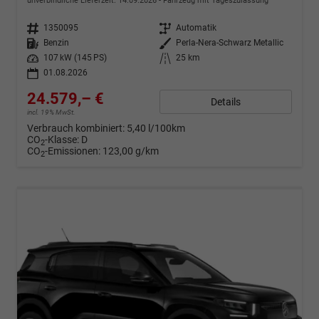
unverbindliche Lieferzeit:
14.09.2026
Fahrzeug mit Tageszulassung
Fahrzeugnr.
1350095
Getriebe
Automatik
Kraftstoff
Benzin
Außenfarbe
Perla-Nera-Schwarz Metallic
Leistung
107 kW (145 PS)
Kilometerstand
25 km
01.08.2026
24.579,– €
Details
incl. 19% MwSt.
Verbrauch kombiniert:
5,40 l/100km
CO
-Klasse:
D
2
CO
-Emissionen:
123,00 g/km
2