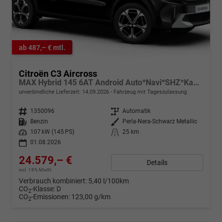
ab 487,– € mtl.
Citroën C3 Aircross
MAX Hybrid 145 6AT Android Auto*Navi*SHZ*Kamera*Totwinkel*Keyless*17"*Klimaauto
unverbindliche Lieferzeit:
14.09.2026
Fahrzeug mit Tageszulassung
Fahrzeugnr.
1350096
Getriebe
Automatik
Kraftstoff
Benzin
Außenfarbe
Perla-Nera-Schwarz Metallic
Leistung
107 kW (145 PS)
Kilometerstand
25 km
01.08.2026
24.579,– €
Details
incl. 19% MwSt.
Verbrauch kombiniert:
5,40 l/100km
CO
-Klasse:
D
2
CO
-Emissionen:
123,00 g/km
2