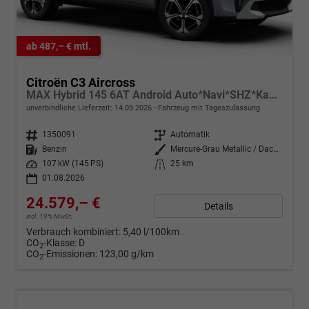
ab 487,– € mtl.
Citroën C3 Aircross
MAX Hybrid 145 6AT Android Auto*Navi*SHZ*Kamera*Totwinkel*Keyless*17"*Klimaauto
unverbindliche Lieferzeit:
14.09.2026
Fahrzeug mit Tageszulassung
Fahrzeugnr.
1350091
Getriebe
Automatik
Kraftstoff
Benzin
Außenfarbe
Mercure-Grau Metallic / Dach Schwarz
Leistung
107 kW (145 PS)
Kilometerstand
25 km
01.08.2026
24.579,– €
Details
incl. 19% MwSt.
Verbrauch kombiniert:
5,40 l/100km
CO
-Klasse:
D
2
CO
-Emissionen:
123,00 g/km
2