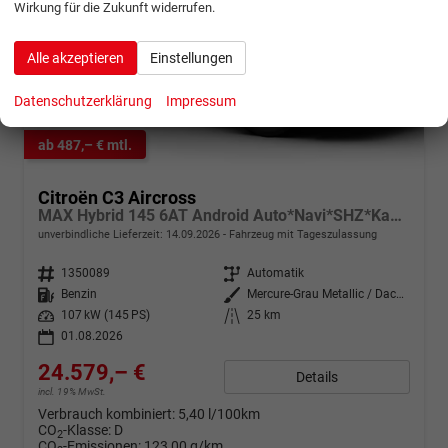
Wirkung für die Zukunft widerrufen.
Alle akzeptieren
Einstellungen
Datenschutzerklärung
Impressum
ab 487,– € mtl.
Citroën C3 Aircross
MAX Hybrid 145 6AT Android Auto*Navi*SHZ*Kamera*Totwinkel*Keyless*17"*Klimaauto
unverbindliche Lieferzeit:
14.09.2026
Fahrzeug mit Tageszulassung
Fahrzeugnr.
1350089
Getriebe
Automatik
Kraftstoff
Benzin
Außenfarbe
Mercure-Grau Metallic / Dach Schwarz
Leistung
107 kW (145 PS)
Kilometerstand
25 km
01.08.2026
24.579,– €
Details
incl. 19% MwSt.
Verbrauch kombiniert:
5,40 l/100km
CO
-Klasse:
D
2
CO
-Emissionen:
123,00 g/km