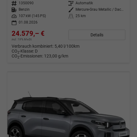
Fahrzeugnr.
1350090
Getriebe
Automatik
Kraftstoff
Benzin
Außenfarbe
Mercure-Grau Metallic / Dach Schwarz
Leistung
107 kW (145 PS)
Kilometerstand
25 km
01.08.2026
24.579,– €
Details
incl. 19% MwSt.
Verbrauch kombiniert:
5,40 l/100km
CO
-Klasse:
D
2
CO
-Emissionen:
123,00 g/km
2