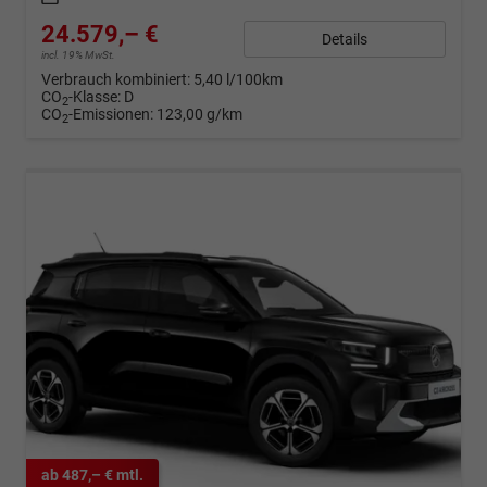
24.579,– €
Details
incl. 19% MwSt.
Verbrauch kombiniert:
5,40 l/100km
CO
-Klasse:
D
2
CO
-Emissionen:
123,00 g/km
2
ab 487,– € mtl.