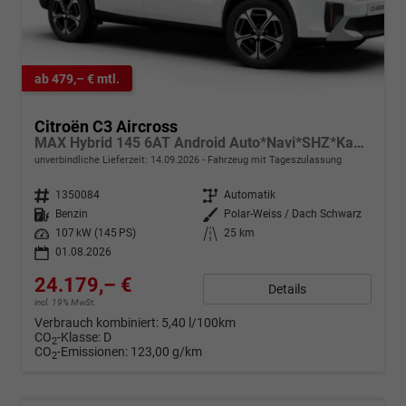
ab 479,– € mtl.
Citroën C3 Aircross
MAX Hybrid 145 6AT Android Auto*Navi*SHZ*Kamera*Totwinkel*Keyless*17"*Klimaauto
unverbindliche Lieferzeit:
14.09.2026
Fahrzeug mit Tageszulassung
Fahrzeugnr.
1350084
Getriebe
Automatik
Kraftstoff
Benzin
Außenfarbe
Polar-Weiss / Dach Schwarz
Leistung
107 kW (145 PS)
Kilometerstand
25 km
01.08.2026
24.179,– €
Details
incl. 19% MwSt.
Verbrauch kombiniert:
5,40 l/100km
CO
-Klasse:
D
2
CO
-Emissionen:
123,00 g/km
2