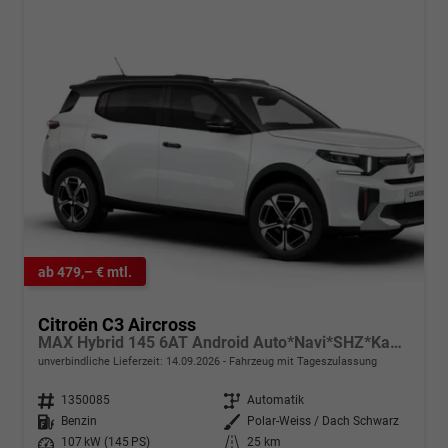
ab 479,– € mtl.
Citroën C3 Aircross
MAX Hybrid 145 6AT Android Auto*Navi*SHZ*Kamera*Totwinkel*Keyless*17"*Klimaauto
unverbindliche Lieferzeit:
14.09.2026
Fahrzeug mit Tageszulassung
Fahrzeugnr.
1350085
Getriebe
Automatik
Kraftstoff
Benzin
Außenfarbe
Polar-Weiss / Dach Schwarz
Leistung
107 kW (145 PS)
Kilometerstand
25 km