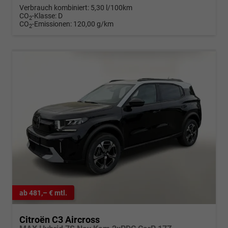
Verbrauch kombiniert:
5,30 l/100km
CO
-Klasse:
D
2
CO
-Emissionen:
120,00 g/km
2
ab 481,– € mtl.
Citroën C3 Aircross