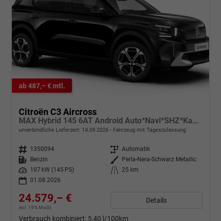
ab 487,– € mtl.
Citroën C3 Aircross
MAX Hybrid 145 6AT Android Auto*Navi*SHZ*Kamera*Totwinkel*Keyless*17"*Klimaauto
unverbindliche Lieferzeit:
14.09.2026
Fahrzeug mit Tageszulassung
Fahrzeugnr.
1350094
Getriebe
Automatik
Kraftstoff
Benzin
Außenfarbe
Perla-Nera-Schwarz Metallic
Leistung
107 kW (145 PS)
Kilometerstand
25 km
01.08.2026
24.579,– €
Details
incl. 19% MwSt.
Verbrauch kombiniert:
5,40 l/100km