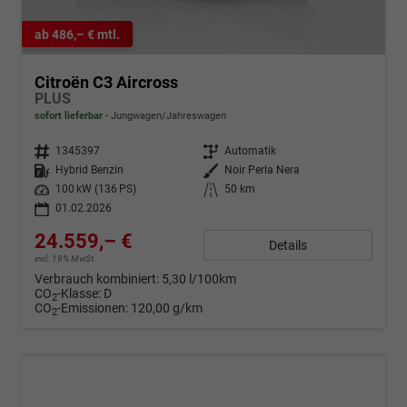
ab 486,– € mtl.
Citroën C3 Aircross
PLUS
sofort lieferbar
Jungwagen/Jahreswagen
Fahrzeugnr.
1345397
Getriebe
Automatik
Kraftstoff
Hybrid Benzin
Außenfarbe
Noir Perla Nera
Leistung
100 kW (136 PS)
Kilometerstand
50 km
01.02.2026
24.559,– €
Details
incl. 19% MwSt.
Verbrauch kombiniert:
5,30 l/100km
CO
-Klasse:
D
2
CO
-Emissionen:
120,00 g/km
2