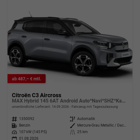
ab 487,– € mtl.
Citroën C3 Aircross
MAX Hybrid 145 6AT Android Auto*Navi*SHZ*Kamera*Totwinkel*Keyless*17"*Klimaauto
unverbindliche Lieferzeit:
14.09.2026
Fahrzeug mit Tageszulassung
Fahrzeugnr.
1350092
Getriebe
Automatik
Kraftstoff
Benzin
Außenfarbe
Mercure-Grau Metallic / Dach Schwarz
Leistung
107 kW (145 PS)
Kilometerstand
25 km
01.08.2026