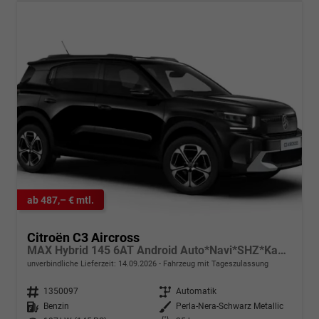
ab 487,– € mtl.
Citroën C3 Aircross
MAX Hybrid 145 6AT Android Auto*Navi*SHZ*Kamera*Totwinkel*Keyless*17"*Klimaauto
unverbindliche Lieferzeit:
14.09.2026
Fahrzeug mit Tageszulassung
Fahrzeugnr.
1350097
Getriebe
Automatik
Kraftstoff
Benzin
Außenfarbe
Perla-Nera-Schwarz Metallic