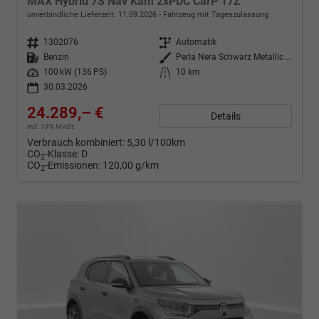
MAX Hybrid 7S Nav Kam 2xPDC CarP 17Z
unverbindliche Lieferzeit:
11.09.2026
Fahrzeug mit Tageszulassung
Fahrzeugnr.
1302076
Getriebe
Automatik
Kraftstoff
Benzin
Außenfarbe
Perla Nera Schwarz Metallic / D
Leistung
100 kW (136 PS)
Kilometerstand
10 km
30.03.2026
24.289,– €
Details
incl. 19% MwSt.
Verbrauch kombiniert:
5,30 l/100km
CO
-Klasse:
D
2
CO
-Emissionen:
120,00 g/km
2