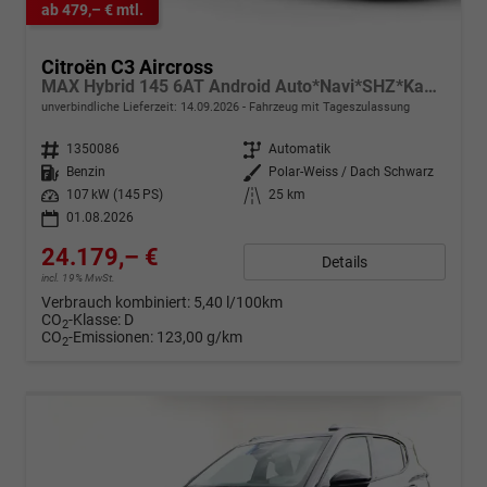
ab 479,– € mtl.
Citroën C3 Aircross
MAX Hybrid 145 6AT Android Auto*Navi*SHZ*Kamera*Totwinkel*Keyless*17"*Klimaauto
unverbindliche Lieferzeit:
14.09.2026
Fahrzeug mit Tageszulassung
Fahrzeugnr.
1350086
Getriebe
Automatik
Kraftstoff
Benzin
Außenfarbe
Polar-Weiss / Dach Schwarz
Leistung
107 kW (145 PS)
Kilometerstand
25 km
01.08.2026
24.179,– €
Details
incl. 19% MwSt.
Verbrauch kombiniert:
5,40 l/100km
CO
-Klasse:
D
2
CO
-Emissionen:
123,00 g/km
2