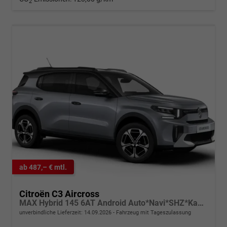
2
ab 487,– € mtl.
Citroën C3 Aircross
MAX Hybrid 145 6AT Android Auto*Navi*SHZ*Kamera*Totwinkel*Keyless*17"*Klimaauto
unverbindliche Lieferzeit:
14.09.2026
Fahrzeug mit Tageszulassung