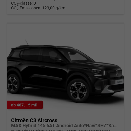
CO
-Klasse:
D
2
CO
-Emissionen:
123,00 g/km
2
ab 487,– € mtl.
Citroën C3 Aircross
MAX Hybrid 145 6AT Android Auto*Navi*SHZ*Kamera*Totwinkel*Keyless*17"*Klimaauto