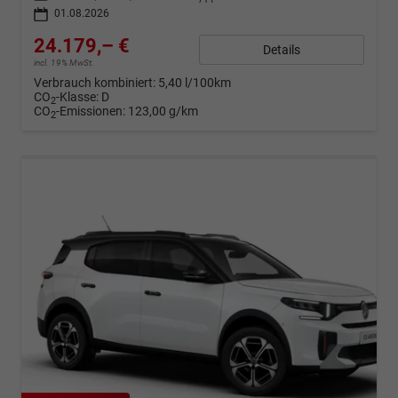
01.08.2026
24.179,– €
Details
incl. 19% MwSt.
Verbrauch kombiniert:
5,40 l/100km
CO
-Klasse:
D
2
CO
-Emissionen:
123,00 g/km
2