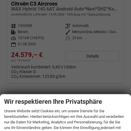
Citroën C3 Aircross
MAX Hybrid 145 6AT Android Auto*Navi*SHZ*Kamera*Totwinkel*Keyless*17"*Klimaauto
unverbindliche Lieferzeit:
14.09.2026
Fahrzeug mit Tageszulassung
Fahrzeugnr.
1350088
Getriebe
Automatik
Kraftstoff
Benzin
Außenfarbe
Mercure-Grau Metallic / Dach Schwarz
Leistung
107 kW (145 PS)
Kilometerstand
25 km
01.08.2026
24.579,– €
Details
incl. 19% MwSt.
Verbrauch kombiniert:
5,40 l/100km
CO
-Klasse:
D
2
CO
-Emissionen:
123,00 g/km
2
Wir respektieren Ihre Privatsphäre
Unsere Website setzt Cookies ein, um unsere Dienste für Sie
bereitzustellen. Hierbei berücksichtigen wir Ihre Auswahl und verarbeiten
nur die Daten für Marketing, Analytics und Personalisierung, für die Sie
uns Ihr Einverständnis geben. Sie können Ihre Einwilligung jederzeit mit