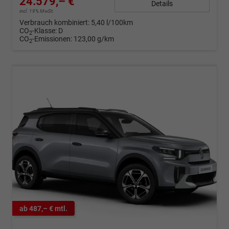
24.579,– €
Details
incl. 19% MwSt.
Verbrauch kombiniert:
5,40 l/100km
CO
-Klasse:
D
2
CO
-Emissionen:
123,00 g/km
2
ab 487,– € mtl.