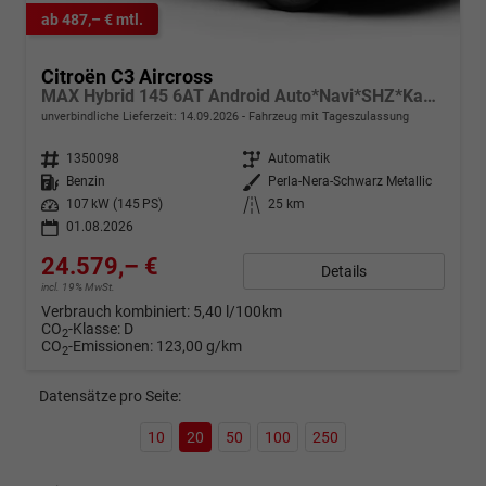
ab 487,– € mtl.
Citroën C3 Aircross
MAX Hybrid 145 6AT Android Auto*Navi*SHZ*Kamera*Totwinkel*Keyless*17"*Klimaauto
unverbindliche Lieferzeit:
14.09.2026
Fahrzeug mit Tageszulassung
Fahrzeugnr.
1350098
Getriebe
Automatik
Kraftstoff
Benzin
Außenfarbe
Perla-Nera-Schwarz Metallic
Leistung
107 kW (145 PS)
Kilometerstand
25 km
01.08.2026
24.579,– €
Details
incl. 19% MwSt.
Verbrauch kombiniert:
5,40 l/100km
CO
-Klasse:
D
2
CO
-Emissionen:
123,00 g/km
2
Datensätze pro Seite:
10
20
50
100
250