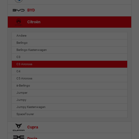
BYD
Citroën
Andere
Berlingo
Berlingo Kastenwagen
C3
C3 Aircross
C4
C5 Aircross
ë-Berlingo
Jumper
Jumpy
Jumpy Kastenwagen
SpaceTourer
Cupra
Dacia