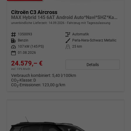
Citroën C3 Aircross
MAX Hybrid 145 6AT Android Auto*Navi*SHZ*Kamera*Totwinkel*Keyless*17"*Klimaauto
unverbindliche Lieferzeit:
14.09.2026
Fahrzeug mit Tageszulassung
Fahrzeugnr.
1350093
Getriebe
Automatik
Kraftstoff
Benzin
Außenfarbe
Perla-Nera-Schwarz Metallic
Leistung
107 kW (145 PS)
Kilometerstand
25 km
01.08.2026
24.579,– €
Details
incl. 19% MwSt.
Verbrauch kombiniert:
5,40 l/100km
CO
-Klasse:
D
2
CO
-Emissionen:
123,00 g/km
2