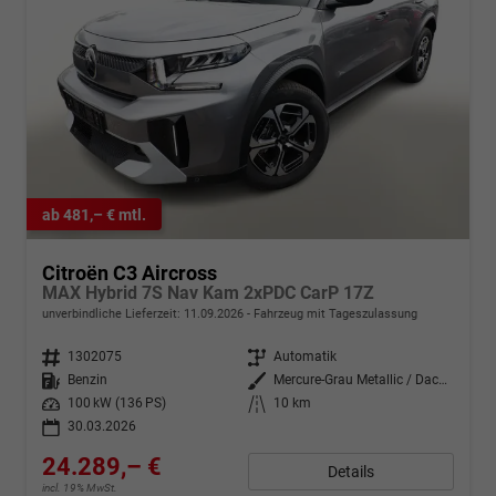
ab 481,– € mtl.
Citroën C3 Aircross
MAX Hybrid 7S Nav Kam 2xPDC CarP 17Z
unverbindliche Lieferzeit:
11.09.2026
Fahrzeug mit Tageszulassung
Fahrzeugnr.
1302075
Getriebe
Automatik
Kraftstoff
Benzin
Außenfarbe
Mercure-Grau Metallic / Dach in
Leistung
100 kW (136 PS)
Kilometerstand
10 km
30.03.2026
24.289,– €
Details
incl. 19% MwSt.