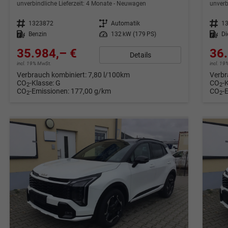
unverbindliche Lieferzeit:
4 Monate
Neuwagen
unverb
Fahrzeugnr.
1323872
Getriebe
Automatik
Fahrzeugnr.
1
Kraftstoff
Benzin
Leistung
132 kW (179 PS)
Kraftstoff
Di
35.984,– €
36.
Details
incl. 19% MwSt.
incl. 1
Verbrauch kombiniert:
7,80 l/100km
Verbr
CO
-Klasse:
G
CO
-
2
2
CO
-Emissionen:
177,00 g/km
CO
-
2
2