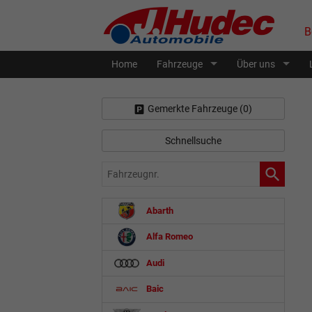
B
Home
Fahrzeuge
Über uns
Gemerkte Fahrzeuge (
0
)
Schnellsuche
Fahrzeugnr.
Abarth
Alfa Romeo
Audi
Baic