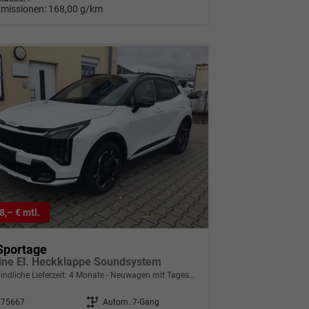
Emissionen:
168,00 g/km
8,– € mtl.
Sportage
ine El. Heckklappe Soundsystem
indliche Lieferzeit:
4 Monate
Neuwagen mit Tageszulassung
275667
Getriebe
Autom. 7-Gang