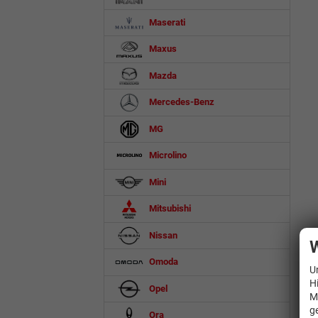
Maserati
Maxus
Mazda
Mercedes-Benz
MG
Microlino
Mini
Mitsubishi
Nissan
W
Omoda
U
H
Opel
M
g
Ora