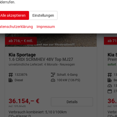
iderrufen.
Alle akzeptieren
Einstellungen
atenschutzerklärung
Impressum
ab 716,– € mtl.
ab 71
Kia Sportage
Kia 
1.6 CRDI SCRMHEV 48V Top MJ27
unverbindliche Lieferzeit:
4 Monate
Neuwagen
sofort 
Fahrzeugnr.
1323876
Getriebe
Schalt. 6-Gang
Fahrzeugnr.
1
Kraftstoff
Diesel
Leistung
100 kW (136 PS)
Kraftstoff
Be
Leistung
13
27
36.154,– €
36.
Details
incl. 19% MwSt.
incl. 1
Verbrauch kombiniert:
5,10 l/100km
Verbr
CO
-Klasse:
D
CO
-