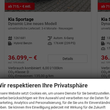
ab 715,– € mtl.
ab 71
Kia Sportage
Kia 
Dynamic Line neues Modell
Dyna
unverbindliche Lieferzeit: 3-4 Monate
Neuwagen
unverb
Fahrzeugnr.
1261681
Getriebe
Autom. 6-Gang
Fahrzeugnr.
1
Kraftstoff
Hybrid Benzin
Leistung
176 kW (239 PS)
Kraftstoff
Hy
Leistung
17
36.099,– €
36.
Details
incl. 19% MwSt.
incl. 1
Verbrauch kombiniert:
6,00 l/100km
Verbr
CO
-Klasse:
D
CO
-
2
2
CO
-Emissionen:
135,00 g/km
CO
-
2
2
ir respektieren Ihre Privatsphäre
nsere Website setzt Cookies ein, um unsere Dienste für Sie bereitzustellen
ierbei berücksichtigen wir Ihre Auswahl und verarbeiten nur die Daten für
arketing, Analytics und Personalisierung, für die Sie uns Ihr Einverständn
eben. Sie können Ihre Einwilligung jederzeit mit Wirkung für die Zukunft