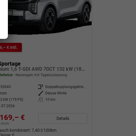
6,– € mtl.
Sportage
Premium 1,6 T-GDI AWD 7DCT 132 kW (180 PS) 2-Zonen-Klimaautomatik, Sitz-/Lenkradheizung, Regensensor, Navi, DAB, Apple CarPlay/Android Auto, Rückfahrkamera, Parksensoren v/h, adaptive Full-LED, 18 Zoll LM, elektr. Heckklappe,
lieferbar
Neuwagen mit Tageszulassung
353043
Getriebe
Doppelkupplungsgetriebe (DSG)
nzin
Außenfarbe
Deluxe White
2 kW (179 PS)
Kilometerstand
10 km
.07.2026
169,– €
Details
9% MwSt.
auch kombiniert:
7,40 l/100km
Klasse:
F