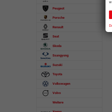
w
Peugeot
Porsche
D
Renault
Seat
Skoda
Ssangyong
Suzuki
Toyota
Volkswagen
Volvo
Weitere
Xpeng