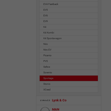
EV4 Fastback
EV5
EV6
EV9
K4
K4 Kombi
K4 Sportswagon
Niro
Niro EV
Picanto
PV5
Seltos
Sorento
Sportage
Stonic
XCeed
Lynk & Co
MAN