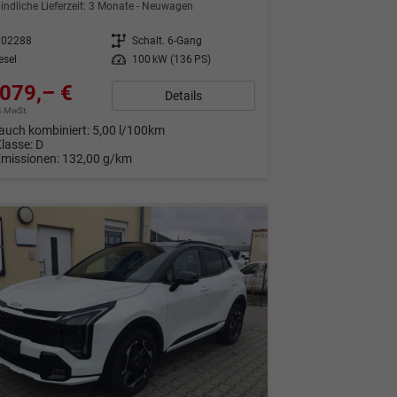
indliche Lieferzeit:
3 Monate
Neuwagen
302288
Getriebe
Schalt. 6-Gang
esel
Leistung
100 kW (136 PS)
079,– €
Details
9% MwSt.
auch kombiniert:
5,00 l/100km
Klasse:
D
Emissionen:
132,00 g/km