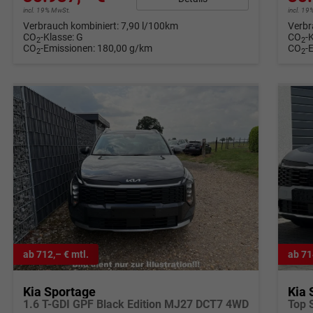
incl. 19% MwSt.
incl. 1
Verbrauch kombiniert:
7,90 l/100km
Verbr
CO
-Klasse:
G
CO
-
2
2
CO
-Emissionen:
180,00 g/km
CO
-
2
2
ab 712,– € mtl.
ab 71
Kia Sportage
Kia 
1.6 T-GDI GPF Black Edition MJ27 DCT7 4WD
Top 