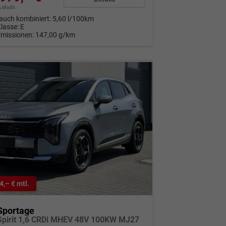
9% MwSt.
auch kombiniert:
5,60 l/100km
Klasse:
E
Emissionen:
147,00 g/km
4,– € mtl.
Sportage
Spirit 1,6 CRDi MHEV 48V 100KW MJ27