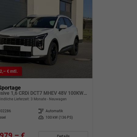
2,– € mtl.
Sportage
Exclusive 1,6 CRDi DCT7 MHEV 48V 100KW MJ27
indliche Lieferzeit:
3 Monate
Neuwagen
302286
Getriebe
Automatik
esel
Leistung
100 kW (136 PS)
979,– €
Details