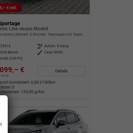
5,– € mtl.
Sportage
mic Line neues Modell
indliche Lieferzeit:
5 Wochen
Neuwagen mit Tageszulassung
325616
Getriebe
Autom. 6-Gang
brid Benzin
Außenfarbe
Casa White
6 kW (239 PS)
099,– €
Details
9% MwSt.
auch kombiniert:
6,00 l/100km
Klasse:
D
Emissionen:
135,00 g/km
.
is