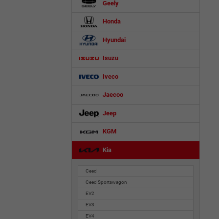
Geely
Honda
Hyundai
Isuzu
Iveco
Jaecoo
Jeep
KGM
Kia
Ceed
Ceed Sportswagon
EV2
EV3
EV4