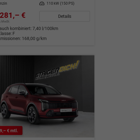
nzin
Leistung
110 kW (150 PS)
281,– €
Details
9% MwSt.
auch kombiniert:
7,40 l/100km
Klasse:
F
Emissionen:
168,00 g/km
9,– € mtl.