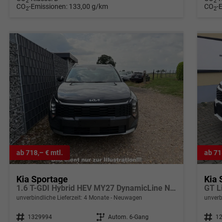
2
2
CO
-Emissionen:
133,00 g/km
CO
-
2
2
ab 718,– € mtl.
ab 71
Kia Sportage
Kia 
1.6 T-GDI Hybrid HEV MY27 DynamicLine Navi
GT L
unverbindliche Lieferzeit:
4 Monate
Neuwagen
unverb
Fahrzeugnr.
1329994
Getriebe
Autom. 6-Gang
Fahrzeugnr.
1