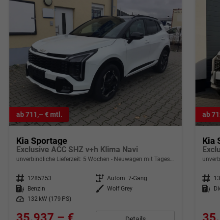
ab 711,– € mtl.
ab 71
Kia Sportage
Kia 
Exclusive ACC SHZ v+h Klima Navi
unverbindliche Lieferzeit:
5 Wochen
Neuwagen mit Tageszulassung
unverb
Fahrzeugnr.
1285253
Getriebe
Autom. 7-Gang
Fahrzeugnr.
1
Kraftstoff
Benzin
Außenfarbe
Wolf Grey
Kraftstoff
Di
Leistung
132 kW (179 PS)
35.937,– €
35.
Details