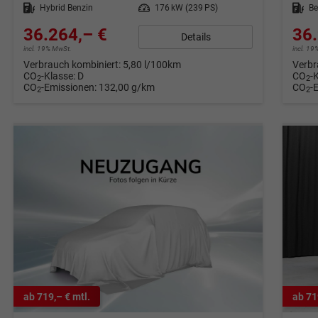
Kraftstoff
Hybrid Benzin
Leistung
176 kW (239 PS)
Kraftstoff
Be
36.264,– €
36.
Details
incl. 19% MwSt.
incl. 1
Verbrauch kombiniert:
5,80 l/100km
Verbr
CO
-Klasse:
D
CO
-
2
2
CO
-Emissionen:
132,00 g/km
CO
-
2
2
ab 719,– € mtl.
ab 71