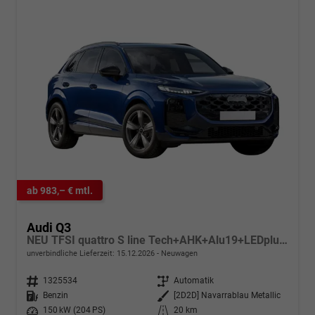
ab 983,– € mtl.
Audi Q3
NEU TFSI quattro S line Tech+AHK+Alu19+LEDplus+KlimaPlus+ExtSchwarz
unverbindliche Lieferzeit:
15.12.2026
Neuwagen
Fahrzeugnr.
1325534
Getriebe
Automatik
Kraftstoff
Benzin
Außenfarbe
[2D2D] Navarrablau Metallic
Leistung
150 kW (204 PS)
Kilometerstand
20 km