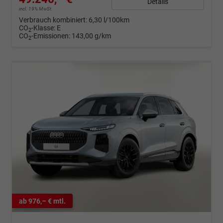
Details
incl. 19% MwSt.
Verbrauch kombiniert:
6,30 l/100km
CO
-Klasse:
E
2
CO
-Emissionen:
143,00 g/km
2
ab 976,– € mtl.