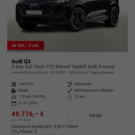
ab 985,– € mtl.
Audi Q3
S line 2xS Tech 19Z KlimaP OptikP AHK Privacy
unverbindliche Lieferzeit:
30.03.2027
Fahrzeug mit Tageszulassung
Fahrzeugnr.
1347676
Getriebe
Automatik
Kraftstoff
Diesel
Außenfarbe
Mythosschwarz Metallic
Leistung
110 kW (150 PS)
Kilometerstand
10 km
31.07.2026
49.776,– €
Details
incl. 19% MwSt.
Verbrauch kombiniert:
5,50 l/100km
CO
-Klasse:
E
2