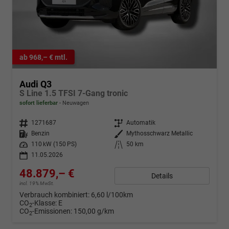
ab 968,– € mtl.
Audi Q3
S Line 1.5 TFSI 7-Gang tronic
sofort lieferbar
Neuwagen
Fahrzeugnr.
1271687
Getriebe
Automatik
Kraftstoff
Benzin
Außenfarbe
Mythosschwarz Metallic
Leistung
110 kW (150 PS)
Kilometerstand
50 km
11.05.2026
48.879,– €
Details
incl. 19% MwSt.
Verbrauch kombiniert:
6,60 l/100km
CO
-Klasse:
E
2
CO
-Emissionen:
150,00 g/km
2