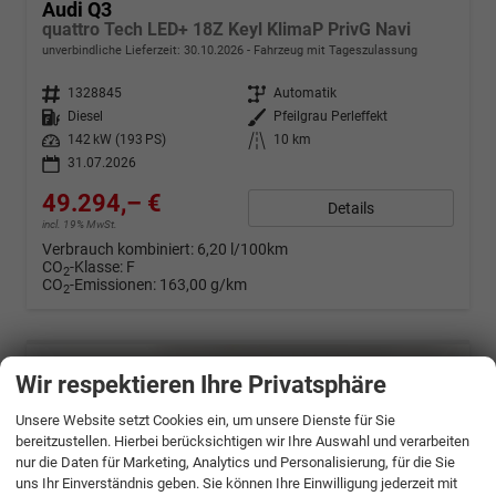
Audi Q3
quattro Tech LED+ 18Z Keyl KlimaP PrivG Navi
unverbindliche Lieferzeit:
30.10.2026
Fahrzeug mit Tageszulassung
Fahrzeugnr.
1328845
Getriebe
Automatik
Kraftstoff
Diesel
Außenfarbe
Pfeilgrau Perleffekt
Leistung
142 kW (193 PS)
Kilometerstand
10 km
31.07.2026
49.294,– €
Details
incl. 19% MwSt.
Verbrauch kombiniert:
6,20 l/100km
CO
-Klasse:
F
2
CO
-Emissionen:
163,00 g/km
2
Wir respektieren Ihre Privatsphäre
Unsere Website setzt Cookies ein, um unsere Dienste für Sie
bereitzustellen. Hierbei berücksichtigen wir Ihre Auswahl und verarbeiten
nur die Daten für Marketing, Analytics und Personalisierung, für die Sie
uns Ihr Einverständnis geben. Sie können Ihre Einwilligung jederzeit mit