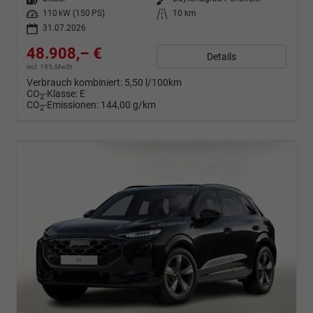
Leistung
110 kW (150 PS)
Kilometerstand
10 km
31.07.2026
48.908,– €
Details
incl. 19% MwSt.
Verbrauch kombiniert:
5,50 l/100km
CO
-Klasse:
E
2
CO
-Emissionen:
144,00 g/km
2