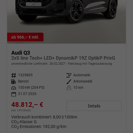
ab 966,– € mtl.
Audi Q3
2xS line Tech+ LED+ DynamikP 19Z OptikP PrivG
unverbindliche Lieferzeit:
28.02.2027
Fahrzeug mit Tageszulassung
Fahrzeugnr.
1329805
Getriebe
Automatik
Kraftstoff
Benzin
Außenfarbe
Arkonaweiß
Leistung
150 kW (204 PS)
Kilometerstand
10 km
31.07.2026
48.812,– €
Details
incl. 19% MwSt.
Verbrauch kombiniert:
8,00 l/100km
CO
-Klasse:
G
2
CO
-Emissionen:
182,00 g/km
2