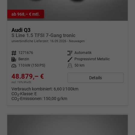
ab 968,– € mtl.
Audi Q3
S Line 1.5 TFSI 7-Gang tronic
unverbindliche Lieferzeit:
16.09.2026
Neuwagen
Fahrzeugnr.
1271676
Getriebe
Automatik
Kraftstoff
Benzin
Außenfarbe
Progressivrot Metallic
Leistung
110 kW (150 PS)
Kilometerstand
50 km
48.879,– €
Details
incl. 19% MwSt.
Verbrauch kombiniert:
6,60 l/100km
CO
-Klasse:
E
2
CO
-Emissionen:
150,00 g/km
2