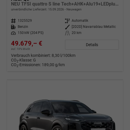
NEU TFSI quattro S line Tech+AHK+Alu19+LEDplus+KlimaPlus+ExtSchwarz
unverbindliche Lieferzeit:
15.09.2026
Neuwagen
Fahrzeugnr.
1325529
Getriebe
Automatik
Kraftstoff
Benzin
Außenfarbe
[2D2D] Navarrablau Metallic
Leistung
150 kW (204 PS)
Kilometerstand
20 km
49.679,– €
Details
incl. 19% MwSt.
Verbrauch kombiniert:
8,30 l/100km
CO
-Klasse:
G
2
CO
-Emissionen:
189,00 g/km
2