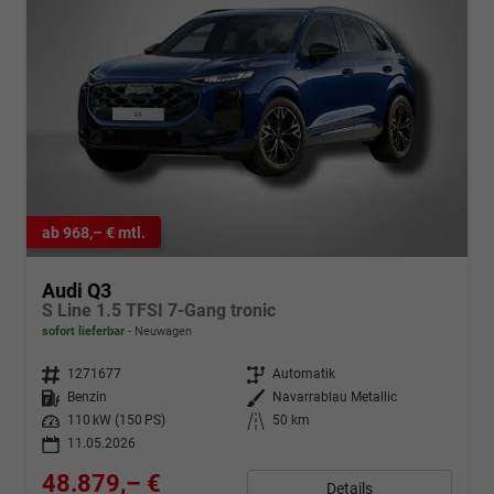
ab 968,– € mtl.
Audi Q3
S Line 1.5 TFSI 7-Gang tronic
sofort lieferbar
Neuwagen
Fahrzeugnr.
1271677
Getriebe
Automatik
Kraftstoff
Benzin
Außenfarbe
Navarrablau Metallic
Leistung
110 kW (150 PS)
Kilometerstand
50 km
11.05.2026
48.879,– €
Details