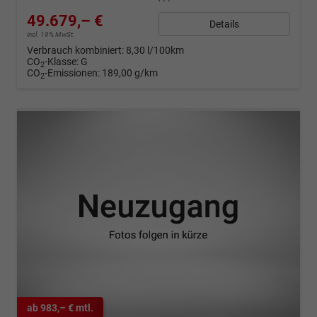
49.679,– €
Details
incl. 19% MwSt.
Verbrauch kombiniert:
8,30 l/100km
CO
-Klasse:
G
2
CO
-Emissionen:
189,00 g/km
2
ab 983,– € mtl.