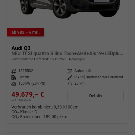
ab 983,– € mtl.
Audi Q3
NEU TFSI quattro S line Tech+AHK+Alu19+LEDplus+KlimaPlus+ExtSchwarz
unverbindliche Lieferzeit:
15.12.2026
Neuwagen
Fahrzeugnr.
1325532
Getriebe
Automatik
Kraftstoff
Benzin
Außenfarbe
[6Y6Y] Daytonagrau Perleffekt
Leistung
150 kW (204 PS)
Kilometerstand
20 km
49.679,– €
Details
incl. 19% MwSt.
Verbrauch kombiniert:
8,30 l/100km
CO
-Klasse:
G
2
CO
-Emissionen:
189,00 g/km
2