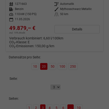
Fahrzeugnr.
1271663
Getriebe
Automatik
Kraftstoff
Benzin
Außenfarbe
Mythosschwarz Metallic
Leistung
110 kW (150 PS)
Kilometerstand
50 km
11.05.2026
49.879,– €
Details
incl. 19% MwSt.
Verbrauch kombiniert:
6,60 l/100km
CO
-Klasse:
E
2
CO
-Emissionen:
150,00 g/km
2
Datensätze pro Seite:
10
20
50
100
250
Seite:
Seiten:
1
2
3
4
5
6
...
10