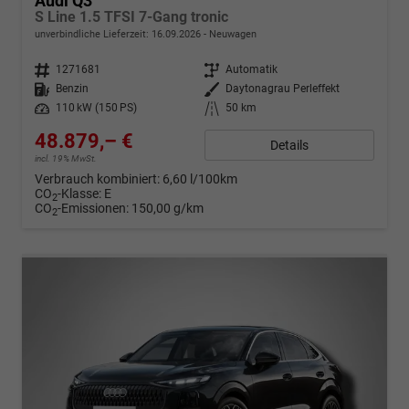
Audi Q3
S Line 1.5 TFSI 7-Gang tronic
unverbindliche Lieferzeit:
16.09.2026
Neuwagen
Fahrzeugnr.
1271681
Getriebe
Automatik
Kraftstoff
Benzin
Außenfarbe
Daytonagrau Perleffekt
Leistung
110 kW (150 PS)
Kilometerstand
50 km
48.879,– €
Details
incl. 19% MwSt.
Verbrauch kombiniert:
6,60 l/100km
CO
-Klasse:
E
2
CO
-Emissionen:
150,00 g/km
2