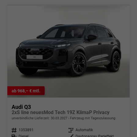
ab 968,– € mtl.
Audi Q3
2xS line neuesMod Tech 19Z KlimaP Privacy
unverbindliche Lieferzeit:
30.03.2027
Fahrzeug mit Tageszulassung
Fahrzeugnr.
1353891
Getriebe
Automatik
Kraftstoff
Diesel
Außenfarbe
Daytonagrau Perleffekt