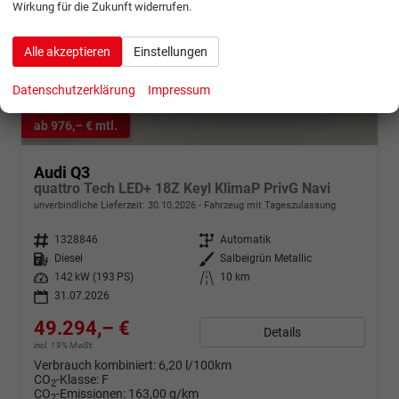
Wirkung für die Zukunft widerrufen.
Alle akzeptieren
Einstellungen
Datenschutzerklärung
Impressum
ab 976,– € mtl.
Audi Q3
quattro Tech LED+ 18Z Keyl KlimaP PrivG Navi
unverbindliche Lieferzeit:
30.10.2026
Fahrzeug mit Tageszulassung
Fahrzeugnr.
1328846
Getriebe
Automatik
Kraftstoff
Diesel
Außenfarbe
Salbeigrün Metallic
Leistung
142 kW (193 PS)
Kilometerstand
10 km
31.07.2026
49.294,– €
Details
incl. 19% MwSt.
Verbrauch kombiniert:
6,20 l/100km
CO
-Klasse:
F
2
CO
-Emissionen:
163,00 g/km
2