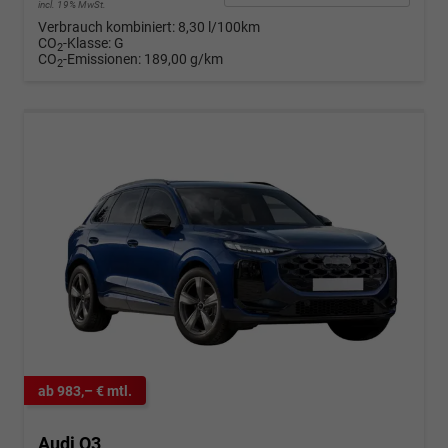
incl. 19% MwSt.
Verbrauch kombiniert:
8,30 l/100km
CO
-Klasse:
G
2
CO
-Emissionen:
189,00 g/km
2
ab 983,– € mtl.
Audi Q3