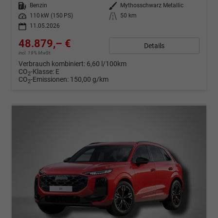
Kraftstoff
Benzin
Außenfarbe
Mythosschwarz Metallic
Leistung
110 kW (150 PS)
Kilometerstand
50 km
11.05.2026
48.879,– €
Details
incl. 19% MwSt.
Verbrauch kombiniert:
6,60 l/100km
CO
-Klasse:
E
2
CO
-Emissionen:
150,00 g/km
2