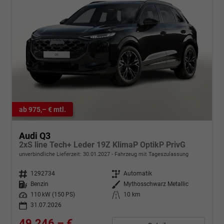
ab 975,– € mtl.
Audi Q3
2xS line Tech+ Leder 19Z KlimaP OptikP PrivG
unverbindliche Lieferzeit:
30.01.2027
Fahrzeug mit Tageszulassung
Fahrzeugnr.
1292734
Getriebe
Automatik
Kraftstoff
Benzin
Außenfarbe
Mythosschwarz Metallic
Leistung
110 kW (150 PS)
Kilometerstand
10 km
31.07.2026
49.246,– €