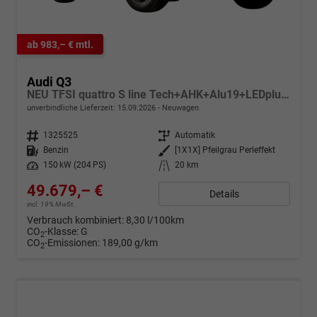
ab 983,– € mtl.
Audi Q3
NEU TFSI quattro S line Tech+AHK+Alu19+LEDplus+KlimaPlus+ExtSchwarz
unverbindliche Lieferzeit:
15.09.2026
Neuwagen
Fahrzeugnr.
1325525
Getriebe
Automatik
Kraftstoff
Benzin
Außenfarbe
[1X1X] Pfeilgrau Perleffekt
Leistung
150 kW (204 PS)
Kilometerstand
20 km
49.679,– €
Details
incl. 19% MwSt.
Verbrauch kombiniert:
8,30 l/100km
CO
-Klasse:
G
2
CO
-Emissionen:
189,00 g/km
2