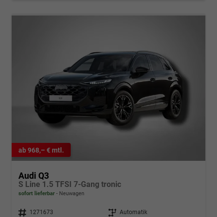
ab 968,– € mtl.
Audi Q3
S Line 1.5 TFSI 7-Gang tronic
sofort lieferbar
Neuwagen
Fahrzeugnr.
1271673
Getriebe
Automatik