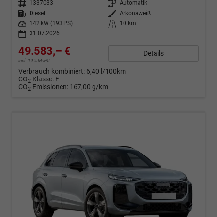
Fahrzeugnr.
1337033
Getriebe
Automatik
Kraftstoff
Diesel
Außenfarbe
Arkonaweiß
Leistung
142 kW (193 PS)
Kilometerstand
10 km
31.07.2026
49.583,– €
Details
incl. 19% MwSt.
Verbrauch kombiniert:
6,40 l/100km
CO
-Klasse:
F
2
CO
-Emissionen:
167,00 g/km
2