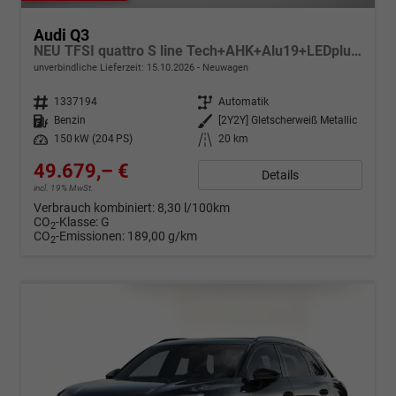
Audi Q3
NEU TFSI quattro S line Tech+AHK+Alu19+LEDplus+KlimaPlus+ExtSchwarz
unverbindliche Lieferzeit:
15.10.2026
Neuwagen
Fahrzeugnr.
1337194
Getriebe
Automatik
Kraftstoff
Benzin
Außenfarbe
[2Y2Y] Gletscherweiß Metallic
Leistung
150 kW (204 PS)
Kilometerstand
20 km
49.679,– €
Details
incl. 19% MwSt.
Verbrauch kombiniert:
8,30 l/100km
CO
-Klasse:
G
2
CO
-Emissionen:
189,00 g/km
2