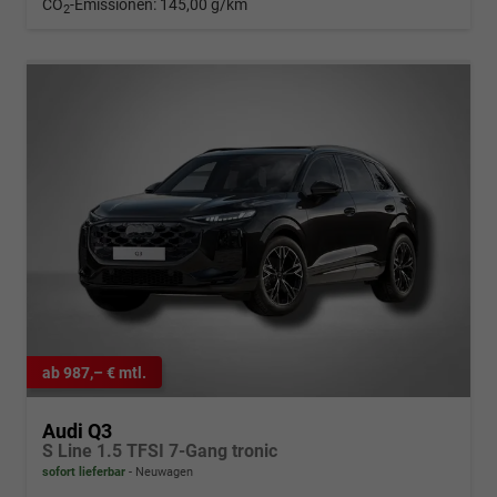
CO
-Emissionen:
145,00 g/km
2
ab 987,– € mtl.
Audi Q3
S Line 1.5 TFSI 7-Gang tronic
sofort lieferbar
Neuwagen