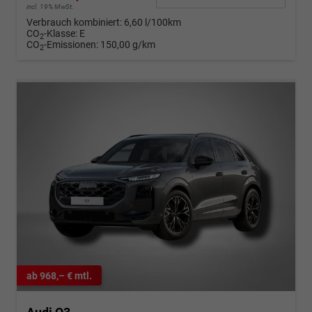
incl. 19% MwSt.
Verbrauch kombiniert:
6,60 l/100km
CO
-Klasse:
E
2
CO
-Emissionen:
150,00 g/km
2
ab 968,– € mtl.