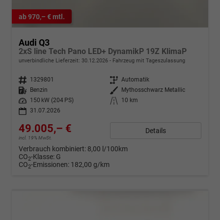
ab 970,– € mtl.
Audi Q3
2xS line Tech Pano LED+ DynamikP 19Z KlimaP
unverbindliche Lieferzeit:
30.12.2026
Fahrzeug mit Tageszulassung
Fahrzeugnr.
1329801
Getriebe
Automatik
Kraftstoff
Benzin
Außenfarbe
Mythosschwarz Metallic
Leistung
150 kW (204 PS)
Kilometerstand
10 km
31.07.2026
49.005,– €
Details
incl. 19% MwSt.
Verbrauch kombiniert:
8,00 l/100km
CO
-Klasse:
G
2
CO
-Emissionen:
182,00 g/km
2