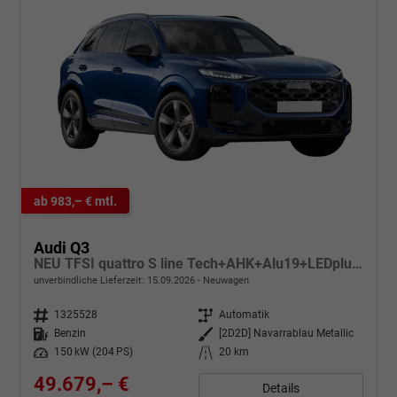
ab 983,– € mtl.
Audi Q3
NEU TFSI quattro S line Tech+AHK+Alu19+LEDplus+KlimaPlus+ExtSchwarz
unverbindliche Lieferzeit:
15.09.2026
Neuwagen
Fahrzeugnr.
1325528
Getriebe
Automatik
Kraftstoff
Benzin
Außenfarbe
[2D2D] Navarrablau Metallic
Leistung
150 kW (204 PS)
Kilometerstand
20 km
49.679,– €
Details