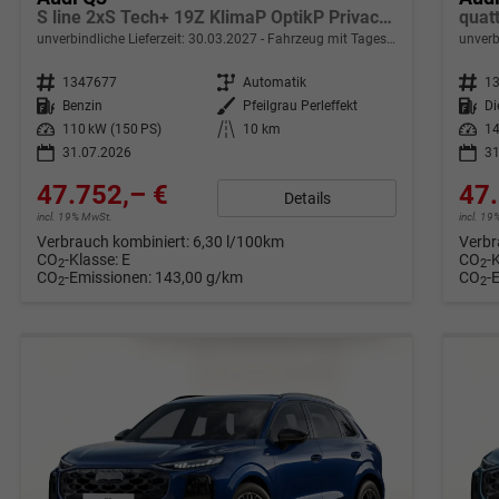
S line 2xS Tech+ 19Z KlimaP OptikP Privacy eHK
unverbindliche Lieferzeit:
30.03.2027
Fahrzeug mit Tageszulassung
unverb
Fahrzeugnr.
1347677
Getriebe
Automatik
Fahrzeugnr.
1
Kraftstoff
Benzin
Außenfarbe
Pfeilgrau Perleffekt
Kraftstoff
Di
Leistung
110 kW (150 PS)
Kilometerstand
10 km
Leistung
14
31.07.2026
31
47.752,– €
47.
Details
incl. 19% MwSt.
incl. 1
Verbrauch kombiniert:
6,30 l/100km
Verbr
CO
-Klasse:
E
CO
-
2
2
CO
-Emissionen:
143,00 g/km
CO
-
2
2