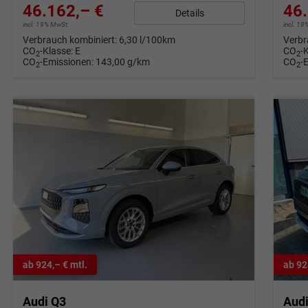
46.162,– €
46.
Details
incl. 19% MwSt.
incl. 1
Verbrauch kombiniert:
6,30 l/100km
Verbr
CO
-Klasse:
E
CO
-
2
2
CO
-Emissionen:
143,00 g/km
CO
-
2
2
ab 924,– € mtl.
ab 92
Audi Q3
Aud