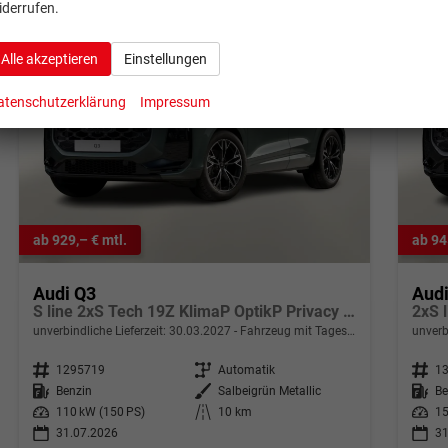
iderrufen.
Alle akzeptieren
Einstellungen
atenschutzerklärung
Impressum
ab 929,– € mtl.
ab 94
Audi Q3
Aud
S line 2xS Tech 19Z KlimaP OptikP Privacy eHK
unverbindliche Lieferzeit:
30.03.2027
Fahrzeug mit Tageszulassung
unverb
Fahrzeugnr.
1295719
Getriebe
Automatik
Fahrzeugnr.
1
Kraftstoff
Benzin
Außenfarbe
Salbeigrün Metallic
Kraftstoff
Be
Leistung
110 kW (150 PS)
Kilometerstand
10 km
Leistung
15
31.07.2026
31