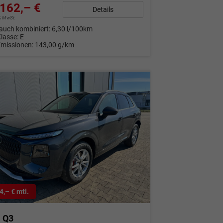
162,– €
Details
9% MwSt.
auch kombiniert:
6,30 l/100km
Klasse:
E
Emissionen:
143,00 g/km
4,– € mtl.
i Q3