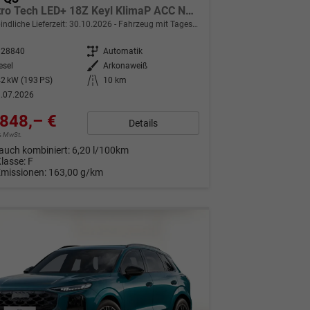
quattro Tech LED+ 18Z Keyl KlimaP ACC Navi
indliche Lieferzeit:
30.10.2026
Fahrzeug mit Tageszulassung
328840
Getriebe
Automatik
esel
Außenfarbe
Arkonaweiß
2 kW (193 PS)
Kilometerstand
10 km
.07.2026
848,– €
Details
9% MwSt.
auch kombiniert:
6,20 l/100km
Klasse:
F
Emissionen:
163,00 g/km