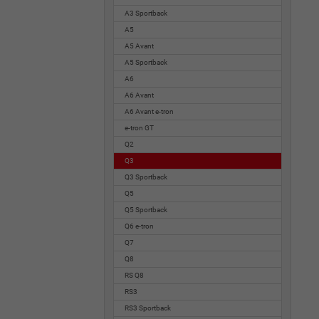
A3 Sportback
A5
A5 Avant
A5 Sportback
A6
A6 Avant
A6 Avant e-tron
e-tron GT
Q2
Q3
Q3 Sportback
Q5
Q5 Sportback
Q6 e-tron
Q7
Q8
RS Q8
RS3
RS3 Sportback