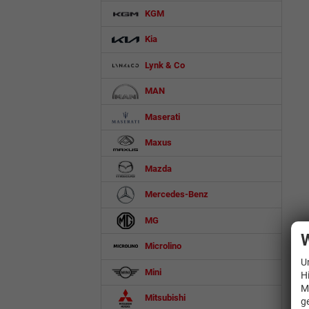
KGM
Kia
Lynk & Co
MAN
Maserati
Maxus
Mazda
Mercedes-Benz
MG
W
Microlino
U
Mini
H
M
Mitsubishi
g