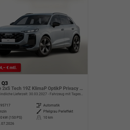
4,– € mtl.
i Q3
S line 2xS Tech 19Z KlimaP OptikP Privacy eHK
indliche Lieferzeit:
30.03.2027
Fahrzeug mit Tageszulassung
295717
Getriebe
Automatik
nzin
Außenfarbe
Pfeilgrau Perleffekt
0 kW (150 PS)
Kilometerstand
10 km
.07.2026