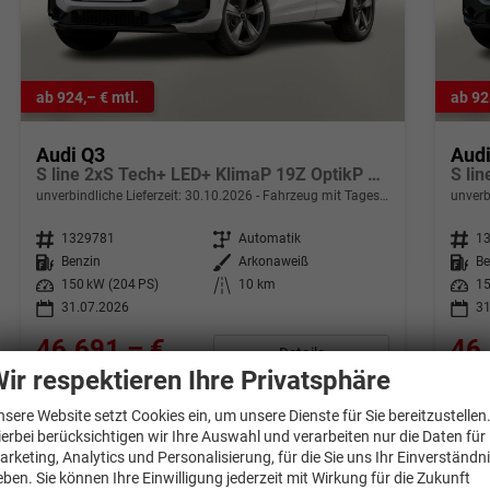
ab 924,– € mtl.
ab 92
Audi Q3
Aud
S line 2xS Tech+ LED+ KlimaP 19Z OptikP PrivG
unverbindliche Lieferzeit:
30.10.2026
Fahrzeug mit Tageszulassung
unverb
Fahrzeugnr.
1329781
Getriebe
Automatik
Fahrzeugnr.
1
Kraftstoff
Benzin
Außenfarbe
Arkonaweiß
Kraftstoff
Be
Leistung
150 kW (204 PS)
Kilometerstand
10 km
Leistung
15
31.07.2026
31
46.691,– €
46.
Details
incl. 19% MwSt.
incl. 1
ir respektieren Ihre Privatsphäre
Verbrauch kombiniert:
8,00 l/100km
Verbr
CO
-Klasse:
G
CO
-
nsere Website setzt Cookies ein, um unsere Dienste für Sie bereitzustellen
2
2
CO
-Emissionen:
181,00 g/km
CO
-
ierbei berücksichtigen wir Ihre Auswahl und verarbeiten nur die Daten für
2
2
arketing, Analytics und Personalisierung, für die Sie uns Ihr Einverständn
eben. Sie können Ihre Einwilligung jederzeit mit Wirkung für die Zukunft