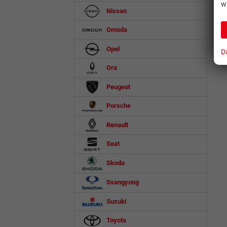
w
Nissan
Omoda
Opel
D
Ora
Peugeot
Porsche
Renault
Seat
Skoda
Ssangyong
Suzuki
Toyota