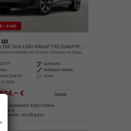
8,– € mtl.
i Q3
S line 2xS Tech LED+ KlimaP 19Z OptikP PrivG
indliche Lieferzeit:
30.10.2026
Fahrzeug mit Tageszulassung
329779
Getriebe
Automatik
nzin
Außenfarbe
Salbeigrün Metallic
0 kW (204 PS)
Kilometerstand
10 km
.07.2026
884,– €
Details
9% MwSt.
auch kombiniert:
8,00 l/100km
Klasse:
G
.
Emissionen:
181,00 g/km
is