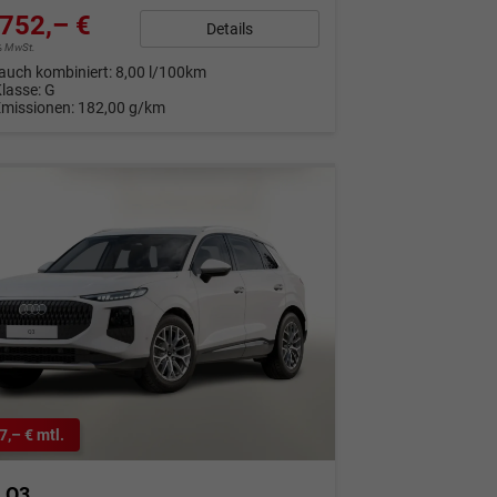
752,– €
Details
9% MwSt.
auch kombiniert:
8,00 l/100km
Klasse:
G
Emissionen:
182,00 g/km
7,– € mtl.
i Q3