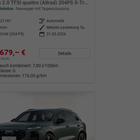
Basis 2.0 TFSI quattro (Allrad) 204PS S-Tronic (Automatik), TECHPAKET PRO, Grau-Metallic, DIGITALE MATRIX-LED, Sportsitze, Elektr. Heckklappe, MMI Navigation plus, Sitzheizung, Klimaautomatik, ParkAssist Parksensoren, Privacy-Glas
lieferbar
Neuwagen mit Tageszulassung
321181
Getriebe
Automatik
nzin
Außenfarbe
Metallic-Lackierung Tambora-Grau + FB4: Volllackierung
0 kW (204 PS)
31.03.2026
679,– €
Details
9% MwSt.
auch kombiniert:
7,80 l/100km
Klasse:
G
Emissionen:
176,00 g/km