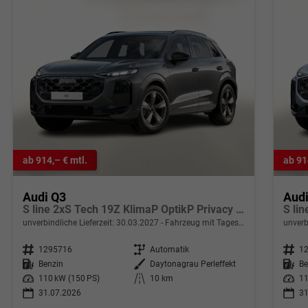
ab 914,– € mtl.
ab 91
Audi Q3
Aud
S line 2xS Tech 19Z KlimaP OptikP Privacy eHK
unverbindliche Lieferzeit:
30.03.2027
Fahrzeug mit Tageszulassung
unverb
Fahrzeugnr.
1295716
Getriebe
Automatik
Fahrzeugnr.
1
Kraftstoff
Benzin
Außenfarbe
Daytonagrau Perleffekt
Kraftstoff
Be
Leistung
110 kW (150 PS)
Kilometerstand
10 km
Leistung
11
31.07.2026
31