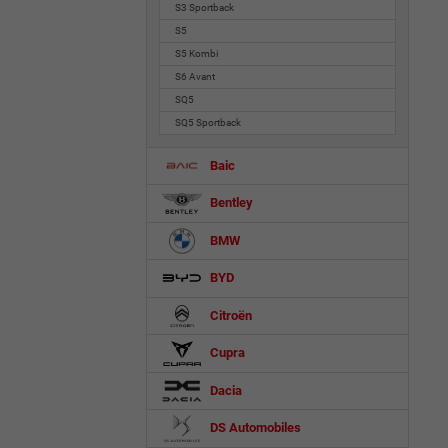
S3 Sportback
S5
S5 Kombi
S6 Avant
SQ5
SQ5 Sportback
Baic
Bentley
BMW
BYD
Citroën
Cupra
Dacia
DS Automobiles