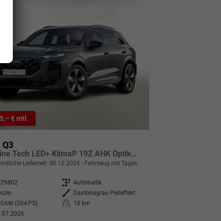
5,– € mtl.
i Q3
2xS line Tech LED+ KlimaP 19Z AHK OptikP eHK
indliche Lieferzeit:
30.12.2026
Fahrzeug mit Tageszulassung
329802
Getriebe
Automatik
nzin
Außenfarbe
Daytonagrau Perleffekt
0 kW (204 PS)
Kilometerstand
10 km
.07.2026