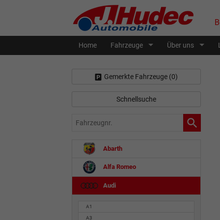
B
Home
Fahrzeuge
Über uns
Gemerkte Fahrzeuge (
0
)
Schnellsuche
Fahrzeugnr.
Abarth
Alfa Romeo
Audi
A1
A3