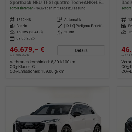
Sportback NEU TFSI quattro Tech+AHK+LEDPlus+ACC+Kamera+Alu18+Volllack
sofort lieferbar
Neuwagen mit Tageszulassung
sofort 
Fahrzeugnr.
1312448
Getriebe
Automatik
Fahrzeugnr.
1
Kraftstoff
Benzin
Außenfarbe
[1X1X] Pfeilgrau Perleffekt
Kraftstoff
Be
Leistung
150 kW (204 PS)
Kilometerstand
20 km
Leistung
15
09.06.2026
46.679,– €
46.
Details
incl. 19% MwSt.
incl. 1
Verbrauch kombiniert:
8,30 l/100km
Verbr
CO
-Klasse:
G
CO
-
2
2
CO
-Emissionen:
189,00 g/km
CO
-
2
2