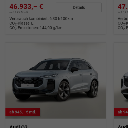
46.933,– €
47.
Details
incl. 19% MwSt.
incl. 1
Verbrauch kombiniert:
6,30 l/100km
Verbr
CO
-Klasse:
E
CO
-
2
2
CO
-Emissionen:
144,00 g/km
CO
-
2
2
ab 945,– € mtl.
ab 94
Audi Q3
Aud