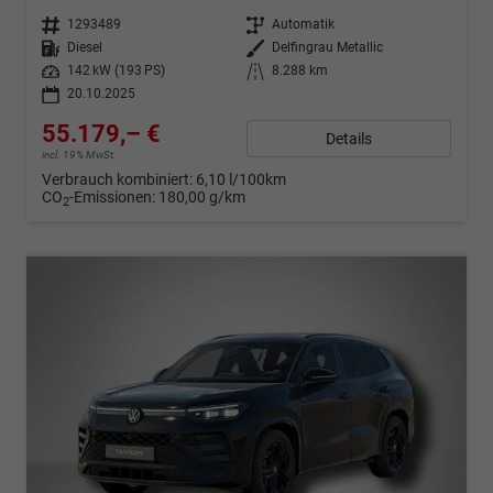
Fahrzeugnr.
1293489
Getriebe
Automatik
Kraftstoff
Diesel
Außenfarbe
Delfingrau Metallic
Leistung
142 kW (193 PS)
Kilometerstand
8.288 km
20.10.2025
55.179,– €
Details
incl. 19% MwSt.
Verbrauch kombiniert:
6,10 l/100km
CO
-Emissionen:
180,00 g/km
2