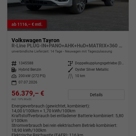
ab 1116,– € mtl.
Volkswagen Tayron
R-Line PLUG-IN+PANO+AHK+HuD+MATRIX+360 KAM+20"ALU+ACC+eHK+BLACK STYLE
unverbindliche Lieferzeit: 14 Tage
Neuwagen mit Tageszulassung
Fahrzeugnr.
1345588
Getriebe
Doppelkupplungsgetriebe (DSG)
Kraftstoff
Hybrid Benzin
Außenfarbe
Oyster Silver Metallic
Leistung
200 kW (272 PS)
Kilometerstand
10 km
07.07.2026
56.379,– €
Details
incl. 19% MwSt.
Energieverbrauch (gewichtet, kombiniert):
14,00 l/100km + 1,70 kWh/100km
Kraftstoffverbrauch bei entladener Batterie kombiniert:
5,80
l/100km
Stromverbrauch bei rein elektrischem Betrieb kombiniert:
18,90 kWh/100km
Elektrische Reichweite (EAER):
116 km