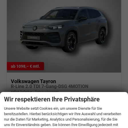
ab 1098,– € mtl.
Volkswagen Tayron
R-Line 2.0 TDI 7-Gang-DSG 4MOTION
sofort lieferbar
Gebrauchtwagen
Wir respektieren Ihre Privatsphäre
Fahrzeugnr.
1295552
Getriebe
Automatik
Unsere Website setzt Cookies ein, um unsere Dienste für Sie
Kraftstoff
Diesel
Außenfarbe
Delfingrau Metallic
bereitzustellen. Hierbei berücksichtigen wir Ihre Auswahl und verarbeiten
Leistung
142 kW (193 PS)
Kilometerstand
9.950 km
nur die Daten für Marketing, Analytics und Personalisierung, für die Sie
16.10.2025
uns Ihr Einverständnis geben. Sie können Ihre Einwilligung jederzeit mit