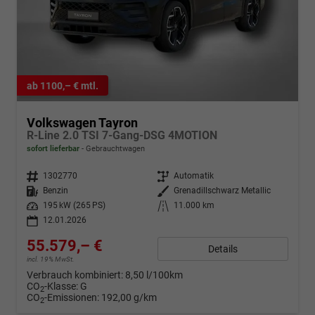
ab 1100,– € mtl.
Volkswagen Tayron
R-Line 2.0 TSI 7-Gang-DSG 4MOTION
sofort lieferbar
Gebrauchtwagen
Fahrzeugnr.
1302770
Getriebe
Automatik
Kraftstoff
Benzin
Außenfarbe
Grenadillschwarz Metallic
Leistung
195 kW (265 PS)
Kilometerstand
11.000 km
12.01.2026
55.579,– €
Details
incl. 19% MwSt.
Verbrauch kombiniert:
8,50 l/100km
CO
-Klasse:
G
2
CO
-Emissionen:
192,00 g/km
2