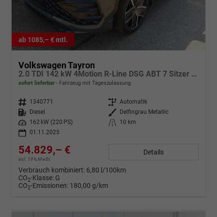
ab 1085,– € mtl.
Volkswagen Tayron
2.0 TDI 142 kW 4Motion R-Line DSG ABT 7 Sitzer Pano Standh.
sofort lieferbar
Fahrzeug mit Tageszulassung
Fahrzeugnr.
1340771
Getriebe
Automatik
Kraftstoff
Diesel
Außenfarbe
Delfingrau Metallic
Leistung
162 kW (220 PS)
Kilometerstand
10 km
01.11.2025
54.829,– €
Details
incl. 19% MwSt.
Verbrauch kombiniert:
6,80 l/100km
CO
-Klasse:
G
2
CO
-Emissionen:
180,00 g/km
2