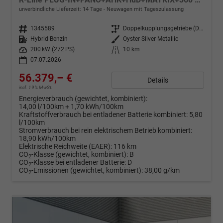
unverbindliche Lieferzeit: 14 Tage
Neuwagen mit Tageszulassung
Fahrzeugnr.
1345589
Getriebe
Doppelkupplungsgetriebe (DSG)
Kraftstoff
Hybrid Benzin
Außenfarbe
Oyster Silver Metallic
Leistung
200 kW (272 PS)
Kilometerstand
10 km
07.07.2026
56.379,– €
Details
incl. 19% MwSt.
Energieverbrauch (gewichtet, kombiniert):
14,00 l/100km + 1,70 kWh/100km
Kraftstoffverbrauch bei entladener Batterie kombiniert:
5,80
l/100km
Stromverbrauch bei rein elektrischem Betrieb kombiniert:
18,90 kWh/100km
Elektrische Reichweite (EAER):
116 km
CO
-Klasse (gewichtet, kombiniert):
B
2
CO
-Klasse bei entladener Batterie:
D
2
CO
-Emissionen (gewichtet, kombiniert):
38,00 g/km
2