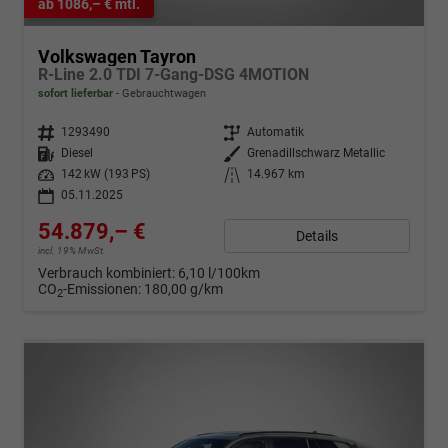
ab 1086,– € mtl.
Volkswagen Tayron
R-Line 2.0 TDI 7-Gang-DSG 4MOTION
sofort lieferbar
Gebrauchtwagen
Fahrzeugnr.
1293490
Getriebe
Automatik
Kraftstoff
Diesel
Außenfarbe
Grenadillschwarz Metallic
Leistung
142 kW (193 PS)
Kilometerstand
14.967 km
05.11.2025
54.879,– €
Details
incl. 19% MwSt.
Verbrauch kombiniert:
6,10 l/100km
CO
-Emissionen:
180,00 g/km
2