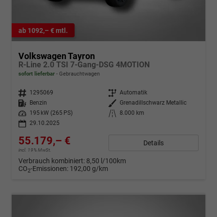
ab 1092,– € mtl.
Volkswagen Tayron
R-Line 2.0 TSI 7-Gang-DSG 4MOTION
sofort lieferbar
Gebrauchtwagen
Fahrzeugnr.
1295069
Getriebe
Automatik
Kraftstoff
Benzin
Außenfarbe
Grenadillschwarz Metallic
Leistung
195 kW (265 PS)
Kilometerstand
8.000 km
29.10.2025
55.179,– €
Details
incl. 19% MwSt.
Verbrauch kombiniert:
8,50 l/100km
CO
-Emissionen:
192,00 g/km
2