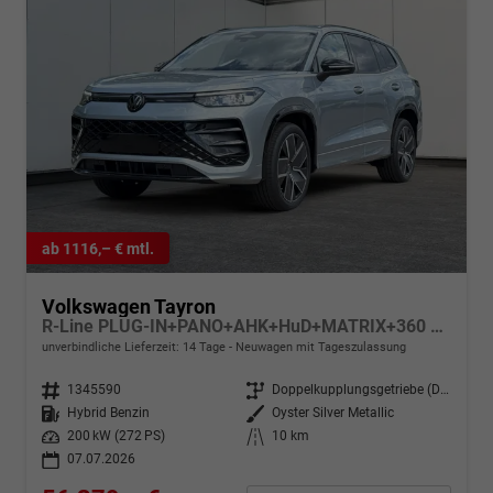
ab 1116,– € mtl.
Volkswagen Tayron
R-Line PLUG-IN+PANO+AHK+HuD+MATRIX+360 KAM+20"ALU+ACC+eHK+BLACK STYLE
unverbindliche Lieferzeit: 14 Tage
Neuwagen mit Tageszulassung
Fahrzeugnr.
1345590
Getriebe
Doppelkupplungsgetriebe (DSG)
Kraftstoff
Hybrid Benzin
Außenfarbe
Oyster Silver Metallic
Leistung
200 kW (272 PS)
Kilometerstand
10 km
07.07.2026