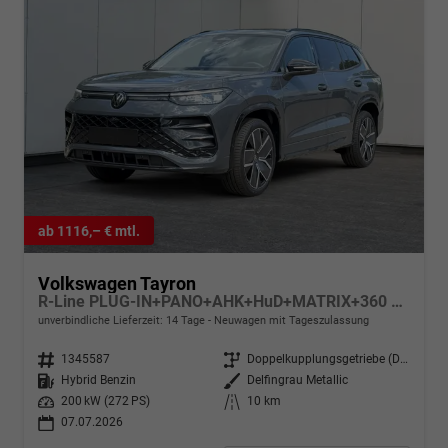
ab 1116,– € mtl.
Volkswagen Tayron
R-Line PLUG-IN+PANO+AHK+HuD+MATRIX+360 KAM+20"ALU+ACC+eHK+BLACK STYLE
unverbindliche Lieferzeit: 14 Tage
Neuwagen mit Tageszulassung
Fahrzeugnr.
1345587
Getriebe
Doppelkupplungsgetriebe (DSG)
Kraftstoff
Hybrid Benzin
Außenfarbe
Delfingrau Metallic
Leistung
200 kW (272 PS)
Kilometerstand
10 km
07.07.2026