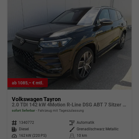
ab 1085,– € mtl.
Volkswagen Tayron
2.0 TDI 142 kW 4Motion R-Line DSG ABT 7 Sitzer Pano Standh.
sofort lieferbar
Fahrzeug mit Tageszulassung
Fahrzeugnr.
1340772
Getriebe
Automatik
Kraftstoff
Diesel
Außenfarbe
Grenadilschwarz Metallic
Leistung
162 kW (220 PS)
Kilometerstand
10 km