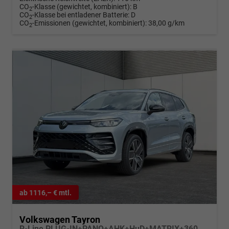
CO
-Klasse (gewichtet, kombiniert):
B
2
CO
-Klasse bei entladener Batterie:
D
2
CO
-Emissionen (gewichtet, kombiniert):
38,00 g/km
2
ab 1116,– € mtl.
Volkswagen Tayron
R-Line PLUG-IN+PANO+AHK+HuD+MATRIX+360 KAM+20"ALU+ACC+eHK+BLACK STYLE