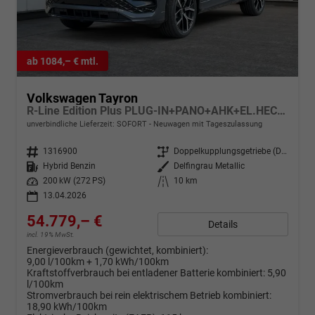
ab 1084,– € mtl.
Volkswagen Tayron
R-Line Edition Plus PLUG-IN+PANO+AHK+EL.HECKKL.+LED+PDC+20''LM
unverbindliche Lieferzeit: SOFORT
Neuwagen mit Tageszulassung
Fahrzeugnr.
1316900
Getriebe
Doppelkupplungsgetriebe (DSG)
Kraftstoff
Hybrid Benzin
Außenfarbe
Delfingrau Metallic
Leistung
200 kW (272 PS)
Kilometerstand
10 km
13.04.2026
54.779,– €
Details
incl. 19% MwSt.
Energieverbrauch (gewichtet, kombiniert):
9,00 l/100km + 1,70 kWh/100km
Kraftstoffverbrauch bei entladener Batterie kombiniert:
5,90
l/100km
Stromverbrauch bei rein elektrischem Betrieb kombiniert:
18,90 kWh/100km