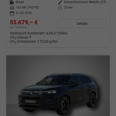
Kraftstoff
Diesel
Außenfarbe
Grenadillschwarz Metallic (2T)
Leistung
142 kW (193 PS)
Kilometerstand
20 km
01.02.2026
55.679,– €
Details
incl. 19% MwSt.
Verbrauch kombiniert:
6,50 l/100km
CO
-Klasse:
F
2
CO
-Emissionen:
172,00 g/km
2