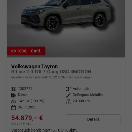
ab 1086,– € mtl.
Volkswagen Tayron
R-Line 2.0 TDI 7-Gang-DSG 4MOTION
unverbindliche Lieferzeit:
23.12.2026
Gebrauchtwagen
Fahrzeugnr.
1302772
Getriebe
Automatik
Kraftstoff
Diesel
Außenfarbe
Delfingrau Metallic
Leistung
142 kW (193 PS)
Kilometerstand
20.000 km
26.11.2025
54.879,– €
Details
incl. 19% MwSt.
Verbrauch kombiniert:
6,10 l/100km