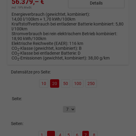
56.379,– €
Details
incl. 19% MwSt.
Energieverbrauch (gewichtet, kombiniert):
14,00 l/100km + 1,70 kWh/100km
Kraftstoffverbrauch bei entladener Batterie kombiniert:
5,80
l/100km
Stromverbrauch bei rein elektrischem Betrieb kombiniert:
18,90 kWh/100km
Elektrische Reichweite (EAER):
116 km
CO
-Klasse (gewichtet, kombiniert):
B
2
CO
-Klasse bei entladener Batterie:
D
2
CO
-Emissionen (gewichtet, kombiniert):
38,00 g/km
2
Datensätze pro Seite:
10
20
50
100
250
Seite:
Seiten:
1
...
4
5
6
7
8