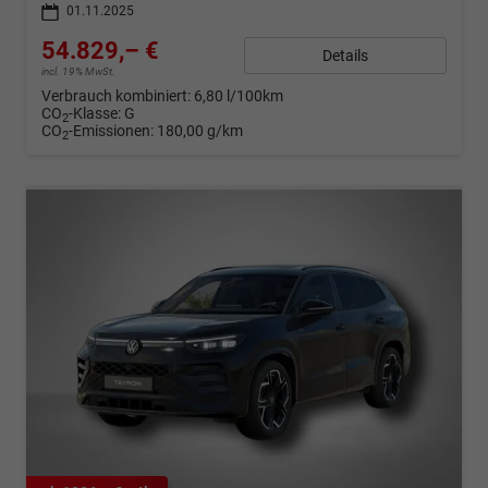
01.11.2025
54.829,– €
Details
incl. 19% MwSt.
Verbrauch kombiniert:
6,80 l/100km
CO
-Klasse:
G
2
CO
-Emissionen:
180,00 g/km
2