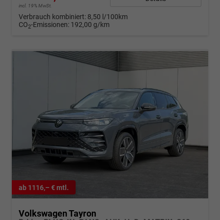
incl. 19% MwSt.
Verbrauch kombiniert:
8,50 l/100km
CO
-Emissionen:
192,00 g/km
2
ab 1116,– € mtl.
Volkswagen Tayron