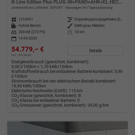
R-Line Edition Plus PLUG-IN+PANO+AHK+EL.HECKKL.+LED+PDC+20''LM
unverbindliche Lieferzeit: SOFORT
Neuwagen mit Tageszulassung
Fahrzeugnr.
1316901
Getriebe
Doppelkupplungsgetriebe (DSG)
Kraftstoff
Hybrid Benzin
Außenfarbe
Delfingrau Metallic
Leistung
200 kW (272 PS)
Kilometerstand
10 km
14.04.2026
54.779,– €
Details
incl. 19% MwSt.
Energieverbrauch (gewichtet, kombiniert):
9,00 l/100km + 1,70 kWh/100km
Kraftstoffverbrauch bei entladener Batterie kombiniert:
5,90
l/100km
Stromverbrauch bei rein elektrischem Betrieb kombiniert:
18,90 kWh/100km
Elektrische Reichweite (EAER):
115 km
CO
-Klasse (gewichtet, kombiniert):
B
2
CO
-Klasse bei entladener Batterie:
D
2
CO
-Emissionen (gewichtet, kombiniert):
39,00 g/km
2