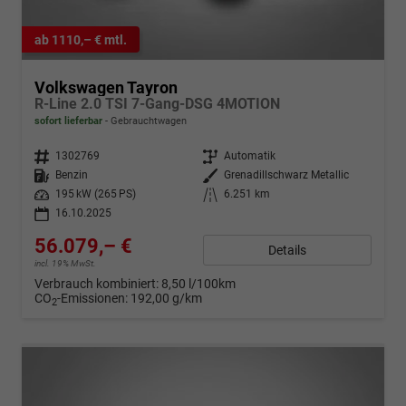
ab 1110,– € mtl.
Volkswagen Tayron
R-Line 2.0 TSI 7-Gang-DSG 4MOTION
sofort lieferbar
Gebrauchtwagen
Fahrzeugnr.
1302769
Getriebe
Automatik
Kraftstoff
Benzin
Außenfarbe
Grenadillschwarz Metallic
Leistung
195 kW (265 PS)
Kilometerstand
6.251 km
16.10.2025
56.079,– €
Details
incl. 19% MwSt.
Verbrauch kombiniert:
8,50 l/100km
CO
-Emissionen:
192,00 g/km
2