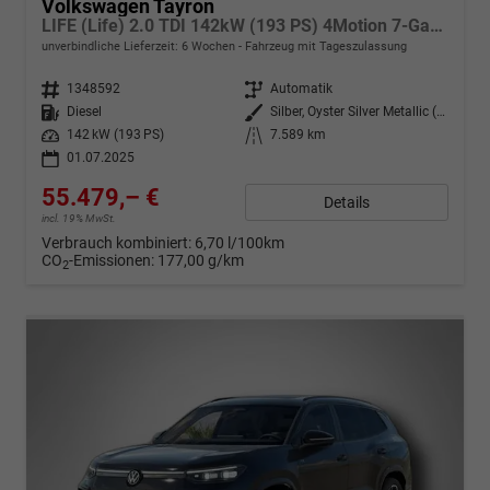
Volkswagen Tayron
LIFE (Life) 2.0 TDI 142kW (193 PS) 4Motion 7-Gang-DSG
unverbindliche Lieferzeit:
6 Wochen
Fahrzeug mit Tageszulassung
Fahrzeugnr.
1348592
Getriebe
Automatik
Kraftstoff
Diesel
Außenfarbe
Silber, Oyster Silver Metallic (F0)
Leistung
142 kW (193 PS)
Kilometerstand
7.589 km
01.07.2025
55.479,– €
Details
incl. 19% MwSt.
Verbrauch kombiniert:
6,70 l/100km
CO
-Emissionen:
177,00 g/km
2