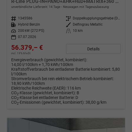
R-Line PLUG-IN+PANO+AHK+HuD+MATRIX+360 KAM+20"ALU+ACC+eHK+BLACK STYLE
unverbindliche Lieferzeit: 14 Tage
Neuwagen mit Tageszulassung
Fahrzeugnr.
1345586
Getriebe
Doppelkupplungsgetriebe (DSG)
Kraftstoff
Hybrid Benzin
Außenfarbe
Delfingrau Metallic
Leistung
200 kW (272 PS)
Kilometerstand
10 km
07.07.2026
56.379,– €
Details
incl. 19% MwSt.
Energieverbrauch (gewichtet, kombiniert):
14,00 l/100km + 1,70 kWh/100km
Kraftstoffverbrauch bei entladener Batterie kombiniert:
5,80
l/100km
Stromverbrauch bei rein elektrischem Betrieb kombiniert:
18,90 kWh/100km
Elektrische Reichweite (EAER):
116 km
CO
-Klasse (gewichtet, kombiniert):
B
2
CO
-Klasse bei entladener Batterie:
D
2
CO
-Emissionen (gewichtet, kombiniert):
38,00 g/km
2