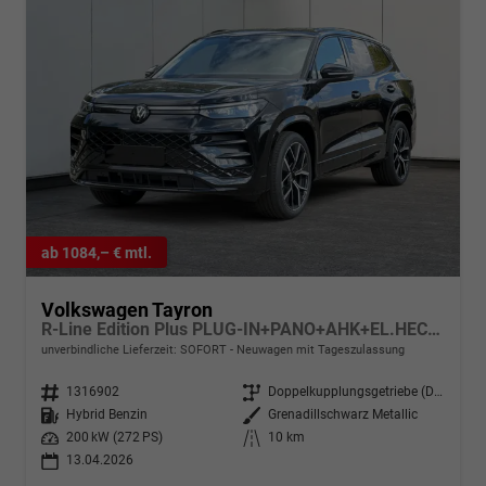
ab 1084,– € mtl.
Volkswagen Tayron
R-Line Edition Plus PLUG-IN+PANO+AHK+EL.HECKKL.+LED+PDC+20''LM
unverbindliche Lieferzeit: SOFORT
Neuwagen mit Tageszulassung
Fahrzeugnr.
1316902
Getriebe
Doppelkupplungsgetriebe (DSG)
Kraftstoff
Hybrid Benzin
Außenfarbe
Grenadillschwarz Metallic
Leistung
200 kW (272 PS)
Kilometerstand
10 km
13.04.2026