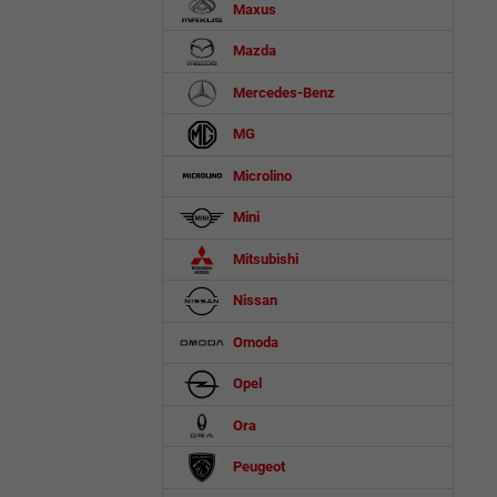
Maxus
Mazda
Mercedes-Benz
MG
Microlino
Mini
Mitsubishi
Nissan
Omoda
Opel
Ora
Peugeot