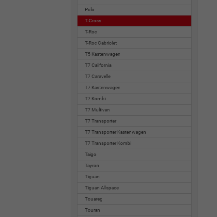
Polo
T-Cross
T-Roc
T-Roc Cabriolet
T5 Kastenwagen
T7 California
T7 Caravelle
T7 Kastenwagen
T7 Kombi
T7 Multivan
T7 Transporter
T7 Transporter Kastenwagen
T7 Transporter Kombi
Taigo
Tayron
Tiguan
Tiguan Allspace
Touareg
Touran