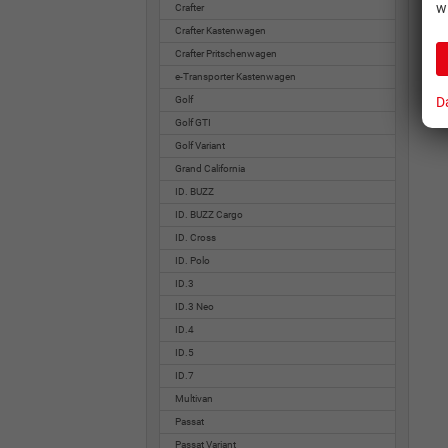
w
Crafter
Crafter Kastenwagen
Crafter Pritschenwagen
e-Transporter Kastenwagen
D
Golf
Golf GTI
Golf Variant
Grand California
ID. BUZZ
ID. BUZZ Cargo
ID. Cross
ID. Polo
ID.3
ID.3 Neo
ID.4
ID.5
ID.7
Multivan
Passat
Passat Variant