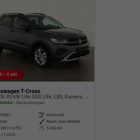
9,– € mtl.
kswagen T-Cross
1.0 TSI 85 kW Life DSG Life, LED, Kamera, ACC, Side, Winter, 17-Zoll, 3-J. Garantie
lieferbar
Gebrauchtwagen
353801
Getriebe
Automatik
nzin
Außenfarbe
Rauch Grau Metallic
 kW (116 PS)
Kilometerstand
3.300 km
.11.2025