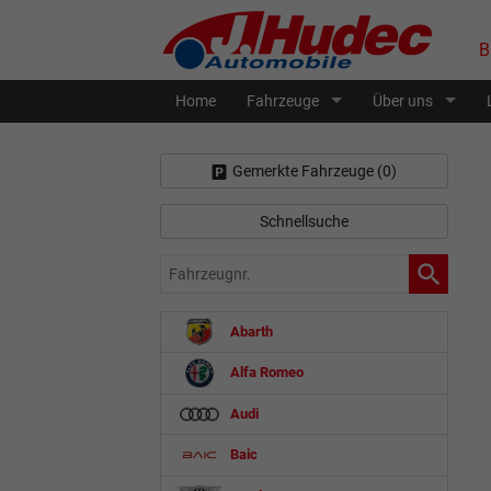
B
Home
Fahrzeuge
Über uns
Gemerkte Fahrzeuge (
0
)
Schnellsuche
Fahrzeugnr.
Abarth
Alfa Romeo
Audi
Baic