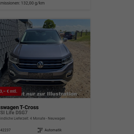
Emissionen:
132,00 g/km
3,– € mtl.
kswagen T-Cross
TSI Life DSG7
indliche Lieferzeit:
4 Monate
Neuwagen
342237
Getriebe
Automatik