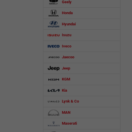
Geely
Honda
Hyundai
Isuzu
Iveco
Jaecoo
Jeep
KGM
Kia
Lynk & Co
MAN
Maserati