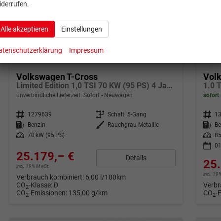
iderrufen.
Alle akzeptieren
Einstellungen
atenschutzerklärung
Impressum
ab 498,– € mtl.
ab 49
Volkswagen T-Cross
Vol
Limited Edition 1,0 TSI 70 KW (95 PS) 4 Jahre Garantie-2x PDC-App Connect-Sofort
unverbindliche Lieferzeit: Sofort
Neuwagen
sofort 
Fahrzeugnr.
1279639
Getriebe
Schalt. 5-Gang
Fahrzeugnr.
1
Kraftstoff
Benzin
Außenfarbe
Rauchgrau Metallic
Kraftstoff
Be
Leistung
70 kW (95 PS)
Leistung
85
01
25.179,– €
Details
25.
incl. 19% MwSt.
incl. 1
Verbrauch kombiniert:
6,00 l/100km
CO
-Klasse:
D
Verbr
2
CO
-Emissionen:
135,00 g/km
CO
-
2
2