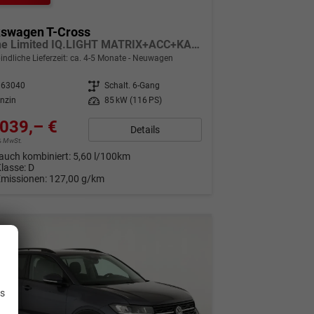
kswagen T-Cross
R-Line Limited IQ.LIGHT MATRIX+ACC+KAMERA+18'' ALU
indliche Lieferzeit: ca. 4-5 Monate
Neuwagen
163040
Getriebe
Schalt. 6-Gang
nzin
Leistung
85 kW (116 PS)
039,– €
Details
9% MwSt.
auch kombiniert:
5,60 l/100km
Klasse:
D
Emissionen:
127,00 g/km
.
is