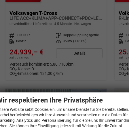
Volkswagen T-Cross
Vol
LIFE ACC+KLIMA+APP-CONNECT+PDC+LED+16'' ALU
unverbindliche Lieferzeit: ca. 4-5 Monate
Neuwagen
unverb
Fahrzeugnr.
1131317
Getriebe
Doppelkupplungsgetriebe (DSG)
Fahrzeugnr.
1
Kraftstoff
Benzin
Leistung
85 kW (116 PS)
Kraftstoff
Be
24.939,– €
25.
Details
incl. 19% MwSt.
incl. 1
Verbrauch kombiniert:
5,80 l/100km
Verbr
CO
-Klasse:
D
CO
-
2
2
CO
-Emissionen:
131,00 g/km
CO
-
2
2
ir respektieren Ihre Privatsphäre
nsere Website setzt Cookies ein, um unsere Dienste für Sie bereitzustellen
ierbei berücksichtigen wir Ihre Auswahl und verarbeiten nur die Daten für
arketing, Analytics und Personalisierung, für die Sie uns Ihr Einverständn
eben. Sie können Ihre Einwilligung jederzeit mit Wirkung für die Zukunft