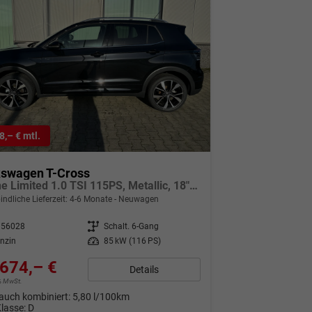
8,– € mtl.
kswagen T-Cross
R-Line Limited 1.0 TSI 115PS, Metallic, 18" Alu, MATRIX-LED-Scheinwerfer, Adaptiver Tempomat ACC, Parksensoren, Rückfahrkamera, Keyless, Abgedunkelte Scheiben, Sicht-Paket, Radio "Ready2Discover", Wireless App-Connect, Klima, M-Lederlenkrad, Side Assist
indliche Lieferzeit: 4-6 Monate
Neuwagen
156028
Getriebe
Schalt. 6-Gang
nzin
Leistung
85 kW (116 PS)
674,– €
Details
9% MwSt.
auch kombiniert:
5,80 l/100km
Klasse:
D