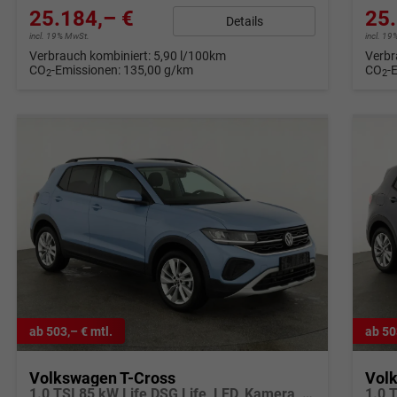
25.184,– €
25.
Details
incl. 19% MwSt.
incl. 1
Verbrauch kombiniert:
5,90 l/100km
Verbr
CO
-Emissionen:
135,00 g/km
CO
-
2
2
ab 503,– € mtl.
ab 50
Volkswagen T-Cross
Vol
1.0 TSI 85 kW Life DSG Life, LED, Kamera, ACC, Side, Winter, 17-Zoll, 3-J. Garantie