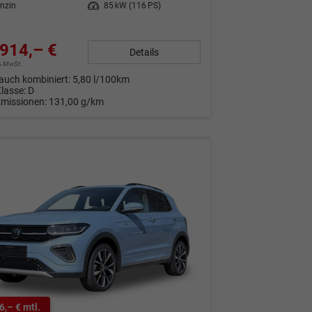
nzin
Leistung
85 kW (116 PS)
914,– €
Details
9% MwSt.
auch kombiniert:
5,80 l/100km
Klasse:
D
Emissionen:
131,00 g/km
6,– € mtl.