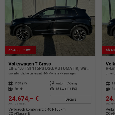
ab 488,– € mtl.
ab 48
Volkswagen T-Cross
Vol
LIFE 1.0 TSI 115PS DSG/AUTOMATIK, Wireless App-Connect, Side Assist, ACC/Tempomat, 16" Alu, Parksensoren vo/hi, LED-Scheinwerfer, Radio Composition 8", Klima, M-Lederlenkrad, Digitales Cockpit, Dachreling
unverbindliche Lieferzeit: 4-6 Monate
Neuwagen
unverb
Fahrzeugnr.
1131275
Getriebe
Autom. 7-Gang
Fahrzeugnr.
1
Kraftstoff
Benzin
Leistung
85 kW (116 PS)
Kraftstoff
Be
24.674,– €
24.
Details
incl. 19% MwSt.
incl. 1
Verbrauch kombiniert:
6,40 l/100km
Verbr
CO
-Klasse:
E
CO
-
2
2