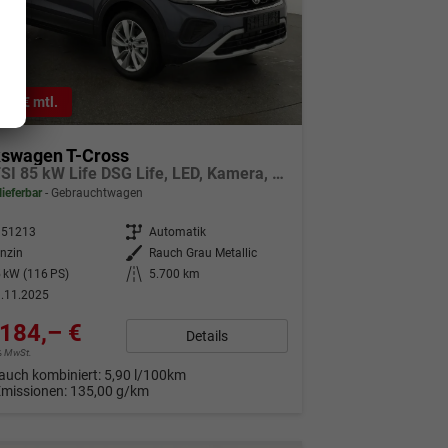
9,– € mtl.
kswagen T-Cross
1.0 TSI 85 kW Life DSG Life, LED, Kamera, ACC, Side, Winter, 17-Zoll, 3-J. Garantie
lieferbar
Gebrauchtwagen
351213
Getriebe
Automatik
nzin
Außenfarbe
Rauch Grau Metallic
 kW (116 PS)
Kilometerstand
5.700 km
.11.2025
184,– €
Details
9% MwSt.
auch kombiniert:
5,90 l/100km
Emissionen:
135,00 g/km