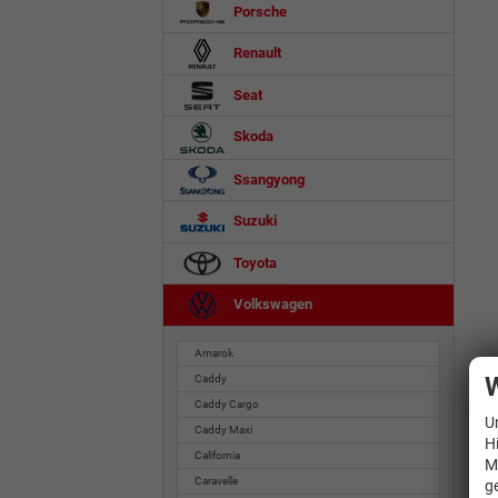
Porsche
Renault
Seat
Skoda
Ssangyong
Suzuki
Toyota
Volkswagen
Amarok
W
Caddy
Caddy Cargo
U
Caddy Maxi
H
California
M
Caravelle
g