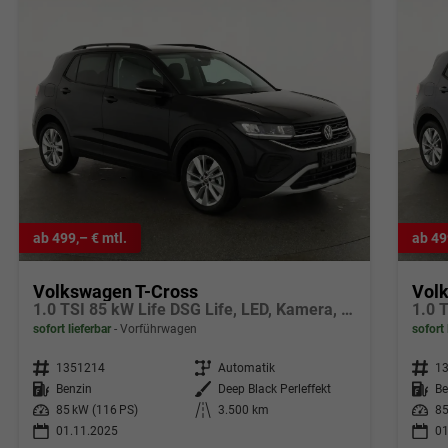
ab 499,– € mtl.
ab 49
Volkswagen T-Cross
Vol
1.0 TSI 85 kW Life DSG Life, LED, Kamera, ACC, Side, Winter, 17-Zoll, 3-J. Garantie
sofort lieferbar
Vorführwagen
sofort 
Fahrzeugnr.
1351214
Getriebe
Automatik
Fahrzeugnr.
1
Kraftstoff
Benzin
Außenfarbe
Deep Black Perleffekt
Kraftstoff
Be
Leistung
85 kW (116 PS)
Kilometerstand
3.500 km
Leistung
85
01.11.2025
01