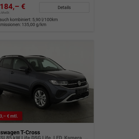
184,– €
Details
9% MwSt.
auch kombiniert:
5,90 l/100km
Emissionen:
135,00 g/km
3,– € mtl.
kswagen T-Cross
1.0 TSI 85 kW Life DSG Life, LED, Kamera, ACC, Side, Winter, 17-Zoll, 3-J. Garantie