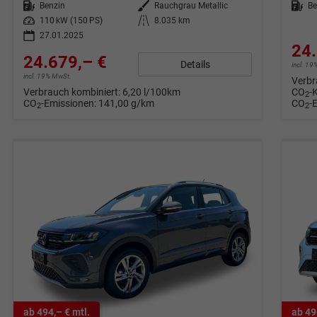
Kraftstoff
Benzin
Außenfarbe
Rauchgrau Metallic
Kraftstoff
Be
Leistung
110 kW (150 PS)
Kilometerstand
8.035 km
27.01.2025
24.
24.679,– €
Details
incl. 1
incl. 19% MwSt.
Verbr
Verbrauch kombiniert:
6,20 l/100km
CO
-
2
CO
-Emissionen:
141,00 g/km
CO
-
2
2
ab 494,– € mtl.
ab 49