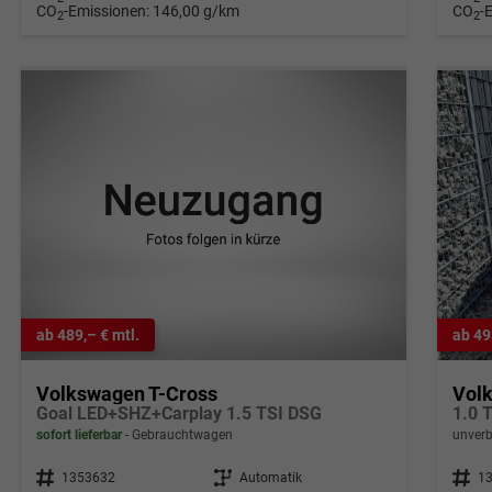
CO
-Emissionen:
146,00 g/km
CO
-
2
2
ab 489,– € mtl.
ab 49
Volkswagen T-Cross
Vol
Goal LED+SHZ+Carplay 1.5 TSI DSG
1.0 
sofort lieferbar
Gebrauchtwagen
unverb
Fahrzeugnr.
1353632
Getriebe
Automatik
Fahrzeugnr.
1