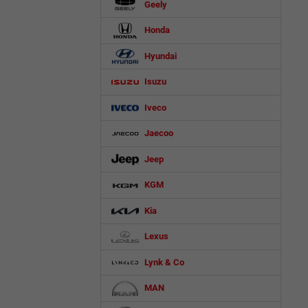
Geely
Honda
Hyundai
Isuzu
Iveco
Jaecoo
Jeep
KGM
Kia
Lexus
Lynk & Co
MAN