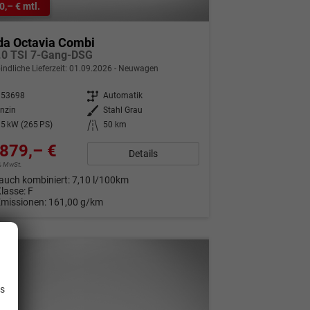
0,– € mtl.
da Octavia Combi
.0 TSI 7-Gang-DSG
indliche Lieferzeit:
01.09.2026
Neuwagen
353698
Getriebe
Automatik
nzin
Außenfarbe
Stahl Grau
5 kW (265 PS)
Kilometerstand
50 km
879,– €
Details
9% MwSt.
auch kombiniert:
7,10 l/100km
Klasse:
F
Emissionen:
161,00 g/km
.
is