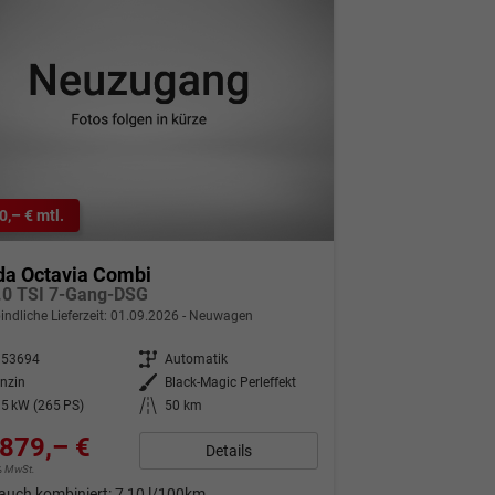
0,– € mtl.
da Octavia Combi
.0 TSI 7-Gang-DSG
indliche Lieferzeit:
01.09.2026
Neuwagen
353694
Getriebe
Automatik
nzin
Außenfarbe
Black-Magic Perleffekt
5 kW (265 PS)
Kilometerstand
50 km
879,– €
Details
9% MwSt.
auch kombiniert:
7,10 l/100km