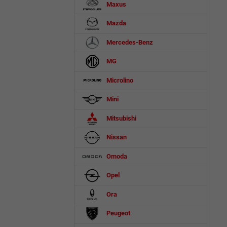
Maxus
Mazda
Mercedes-Benz
MG
Microlino
Mini
Mitsubishi
Nissan
Omoda
Opel
Ora
Peugeot