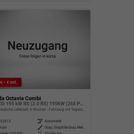
4,– € mtl.
da Octavia Combi
2.0 TSI 195 kW RS (2.0 RS) 195KW (265 PS) 7-Gang DSG
indliche Lieferzeit:
6 Wochen
Fahrzeug mit Tageszulassung
352613
Getriebe
Automatik
nzin
Außenfarbe
Grau, Graphite-Grau Metallic (5X)
5 kW (265 PS)
Kilometerstand
30.696 km