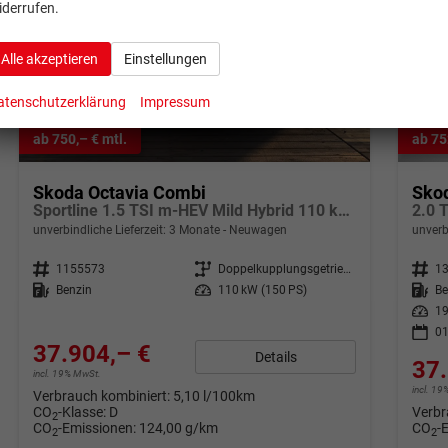
iderrufen.
Alle akzeptieren
Einstellungen
atenschutzerklärung
Impressum
ab 750,– € mtl.
ab 75
Skoda Octavia Combi
Sko
Sportline 1.5 TSI m-HEV Mild Hybrid 110 kW DSG
unverbindliche Lieferzeit:
3 Monate
Neuwagen
unverb
Fahrzeugnr.
1155573
Getriebe
Doppelkupplungsgetriebe (DSG)
Fahrzeugnr.
1
Kraftstoff
Benzin
Leistung
110 kW (150 PS)
Kraftstoff
Be
Leistung
19
01
37.904,– €
Details
37.
incl. 19% MwSt.
incl. 1
Verbrauch kombiniert:
5,10 l/100km
CO
-Klasse:
D
Verbr
2
CO
-Emissionen:
124,00 g/km
CO
-
2
2