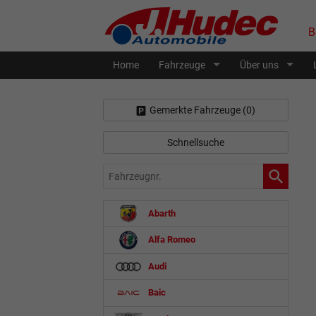
B
Home
Fahrzeuge
Über uns
Gemerkte Fahrzeuge (
0
)
Schnellsuche
Fahrzeugnr.
Abarth
Alfa Romeo
Audi
Baic