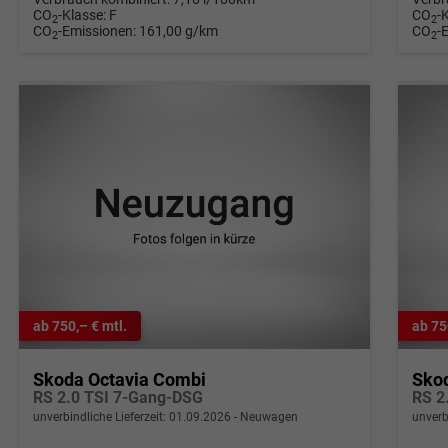
CO
-Klasse:
F
CO
-
2
2
CO
-Emissionen:
161,00 g/km
CO
-
2
2
ab 750,– € mtl.
ab 75
Skoda Octavia Combi
Sko
RS 2.0 TSI 7-Gang-DSG
RS 2
unverbindliche Lieferzeit:
01.09.2026
Neuwagen
unverb