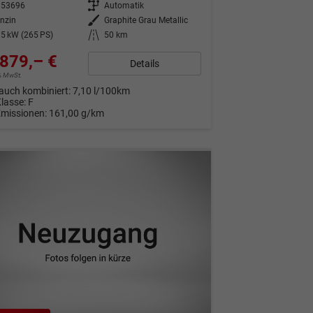
353696
Getriebe
Automatik
nzin
Außenfarbe
Graphite Grau Metallic
5 kW (265 PS)
Kilometerstand
50 km
879,– €
Details
9% MwSt.
auch kombiniert:
7,10 l/100km
Klasse:
F
Emissionen:
161,00 g/km