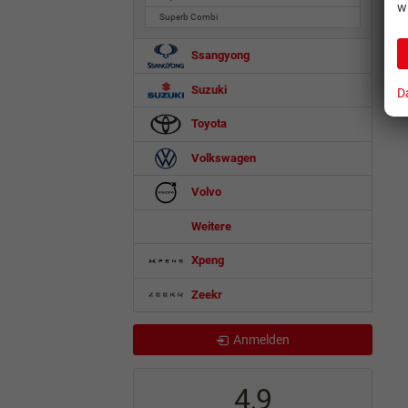
w
Superb Combi
Ssangyong
Suzuki
D
Toyota
Volkswagen
Volvo
Weitere
Xpeng
Zeekr
Anmelden
4,9