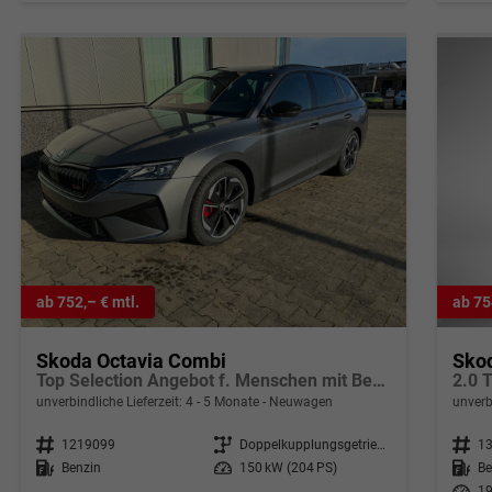
ab 752,– € mtl.
ab 75
Skoda Octavia Combi
Sko
Top Selection Angebot f. Menschen mit Behinderung ab 50 %! 2.0TSI 204PS 4x4 DSG, 17" Alu, Elektr. Heckklappe, Kessy+Alarm, Beheizte Frontscheibe, Winterpaket, SunSet, Climatronic, LED-Scheinwerfer, Parksensoren vorn/hinten, Rückfahrkamera, Radio 10" + Wireless Smartli
unverbindliche Lieferzeit: 4 - 5 Monate
Neuwagen
unverb
Fahrzeugnr.
1219099
Getriebe
Doppelkupplungsgetriebe (DSG)
Fahrzeugnr.
1
Kraftstoff
Benzin
Leistung
150 kW (204 PS)
Kraftstoff
Be
Leistung
19