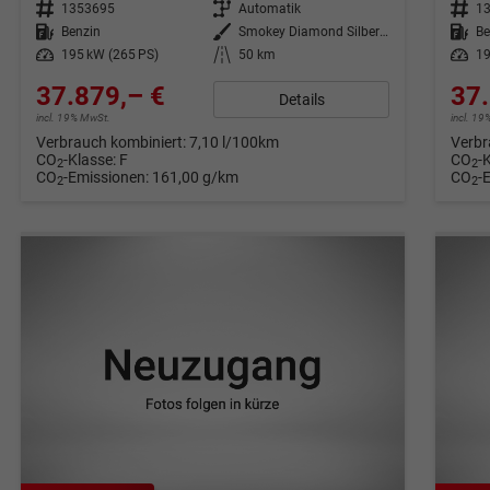
Fahrzeugnr.
1353695
Getriebe
Automatik
Fahrzeugnr.
1
Kraftstoff
Benzin
Außenfarbe
Smokey Diamond Silber Metallic
Kraftstoff
Be
Leistung
195 kW (265 PS)
Kilometerstand
50 km
Leistung
19
37.879,– €
37.
Details
incl. 19% MwSt.
incl. 1
Verbrauch kombiniert:
7,10 l/100km
Verbr
CO
-Klasse:
F
CO
-
2
2
CO
-Emissionen:
161,00 g/km
CO
-
2
2