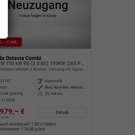
2,– € mtl.
da Octavia Combi
2.0 TSI 195 kW RS (2.0 RS) 195KW (265 PS) 7-Gang DSG
indliche Lieferzeit:
6 Wochen
Fahrzeug mit Tageszulassung
351147
Getriebe
Automatik
nzin
Außenfarbe
Blau, Race-Blau Metallic (8X)
5 kW (265 PS)
Kilometerstand
29.164 km
.11.2024
979,– €
Details
9% MwSt.
auch kombiniert:
7,80 l/100km
Emissionen:
178,00 g/km