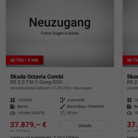
ab 750,– € mtl.
ab 75
Skoda Octavia Combi
Sko
RS 2.0 TSI 7-Gang-DSG
RS 2
unverbindliche Lieferzeit:
01.09.2026
Neuwagen
unverb
Fahrzeugnr.
1353693
Getriebe
Automatik
Fahrzeugnr.
1
Kraftstoff
Benzin
Außenfarbe
Black-Magic Perleffekt
Kraftstoff
Be
Leistung
195 kW (265 PS)
Kilometerstand
50 km
Leistung
19
37.879,– €
37.
Details
incl. 19% MwSt.
incl. 1
Verbrauch kombiniert:
7,10 l/100km
Verbr