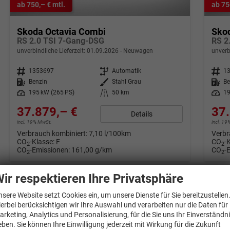
ab 750,– € mtl.
ab 75
Skoda Octavia Combi
Sko
RS 2.0 TSI 7-Gang-DSG
RS 2
unverbindliche Lieferzeit:
01.09.2026
Neuwagen
unverb
Fahrzeugnr.
1353697
Getriebe
Automatik
Fahrzeugnr.
1
Kraftstoff
Benzin
Außenfarbe
Stahl Grau
Kraftstoff
Be
Leistung
195 kW (265 PS)
Kilometerstand
50 km
Leistung
19
37.879,– €
37.
Details
incl. 19% MwSt.
incl. 1
Verbrauch kombiniert:
7,10 l/100km
Verbr
CO
-Klasse:
F
CO
-
2
2
CO
-Emissionen:
161,00 g/km
CO
-
2
2
ir respektieren Ihre Privatsphäre
nsere Website setzt Cookies ein, um unsere Dienste für Sie bereitzustellen
ierbei berücksichtigen wir Ihre Auswahl und verarbeiten nur die Daten für
arketing, Analytics und Personalisierung, für die Sie uns Ihr Einverständn
eben. Sie können Ihre Einwilligung jederzeit mit Wirkung für die Zukunft