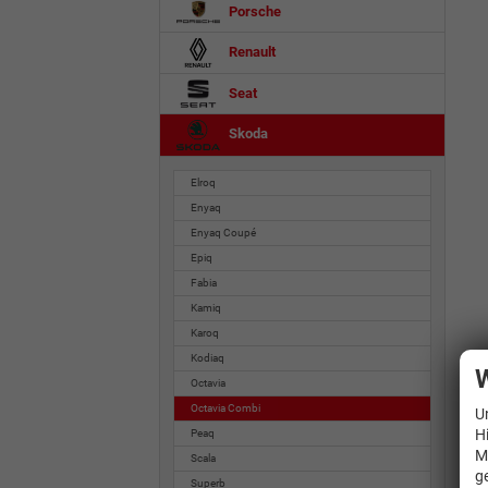
Porsche
Renault
Seat
Skoda
Elroq
Enyaq
Enyaq Coupé
Epiq
Fabia
Kamiq
Karoq
Kodiaq
W
Octavia
Octavia Combi
U
H
Peaq
M
Scala
g
Superb