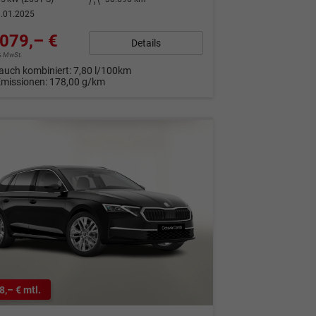
.01.2025
079,– €
Details
9% MwSt.
auch kombiniert:
7,80 l/100km
Emissionen:
178,00 g/km
8,– € mtl.