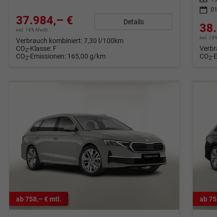
01
37.984,– €
Details
38.
incl. 19% MwSt.
incl. 1
Verbrauch kombiniert:
7,30 l/100km
CO
-Klasse:
F
Verbr
2
CO
-Emissionen:
165,00 g/km
CO
-
2
2
ab 758,– € mtl.
ab 75