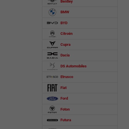
Bentley
BMW
BYD
Citroën
Cupra
Dacia
DS Automobiles
Etrusco
Fiat
Ford
Foton
Futura