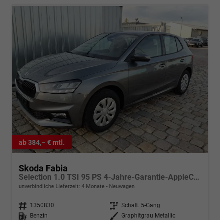
ab 384,– € mtl.
Skoda Fabia
Selection 1.0 TSI 95 PS 4-Jahre-Garantie-AppleCarPlay-AndroidAuto-LED-PDC-Sitzheizung-DAB-Klima
unverbindliche Lieferzeit:
4 Monate
Neuwagen
Fahrzeugnr.
1350830
Getriebe
Schalt. 5-Gang
Kraftstoff
Benzin
Außenfarbe
Graphitgrau Metallic