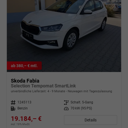
ab 380,– € mtl.
Skoda Fabia
Selection Tempomat SmartLink
unverbindliche Lieferzeit: 4 - 9 Monate
Neuwagen mit Tageszulassung
Fahrzeugnr.
1245113
Getriebe
Schalt. 5-Gang
Kraftstoff
Benzin
Leistung
70 kW (95 PS)
19.184,– €
Details
incl. 19% MwSt.