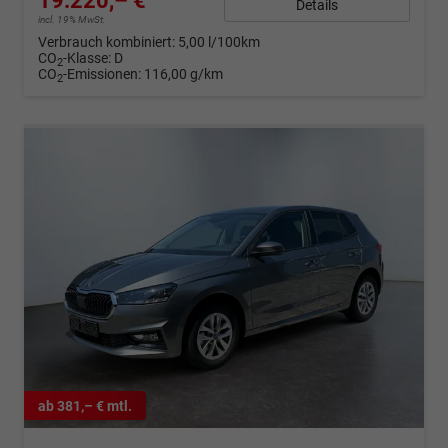
19.220,– €
Details
incl. 19% MwSt.
Verbrauch kombiniert:
5,00 l/100km
CO
-Klasse:
D
2
CO
-Emissionen:
116,00 g/km
2
ab 381,– € mtl.