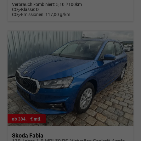
Verbrauch kombiniert:
5,10 l/100km
CO
-Klasse:
D
2
CO
-Emissionen:
117,00 g/km
2
ab 384,– € mtl.
Skoda Fabia