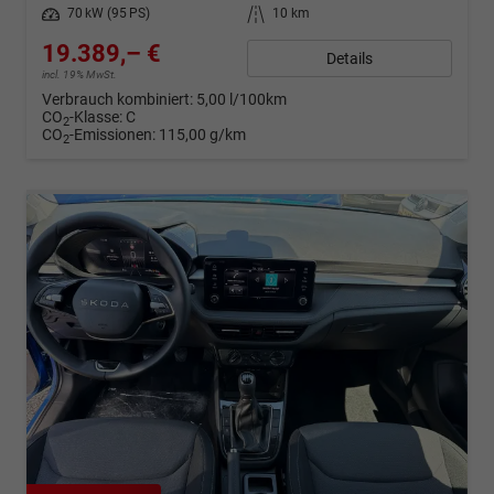
Leistung
70 kW (95 PS)
Kilometerstand
10 km
19.389,– €
Details
incl. 19% MwSt.
Verbrauch kombiniert:
5,00 l/100km
CO
-Klasse:
C
2
CO
-Emissionen:
115,00 g/km
2