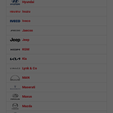
Hyundai
Isuzu
Iveco
Jaecoo
Jeep
KGM
Kia
Lynk & Co
MAN
Maserati
Maxus
Mazda