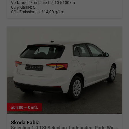
Verbrauch kombiniert:
5,10 l/100km
CO
-Klasse:
C
2
CO
-Emissionen:
114,00 g/km
2
ab 380,– € mtl.
Skoda Fabia
Selection 1.0 TSI Selection, Ladeboden, Park, Winterpaket, SmartLink, 4-J Garantie