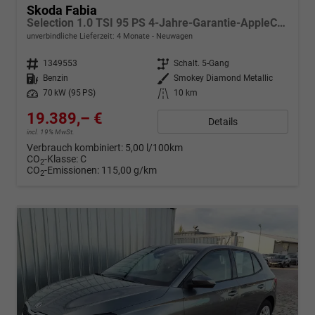
Skoda Fabia
Selection 1.0 TSI 95 PS 4-Jahre-Garantie-AppleCarPlay-AndroidAuto-LED-PDC-Sitzheizung-DAB-Klima
unverbindliche Lieferzeit:
4 Monate
Neuwagen
Fahrzeugnr.
1349553
Getriebe
Schalt. 5-Gang
Kraftstoff
Benzin
Außenfarbe
Smokey Diamond Metallic
Leistung
70 kW (95 PS)
Kilometerstand
10 km
19.389,– €
Details
incl. 19% MwSt.
Verbrauch kombiniert:
5,00 l/100km
CO
-Klasse:
C
2
CO
-Emissionen:
115,00 g/km
2