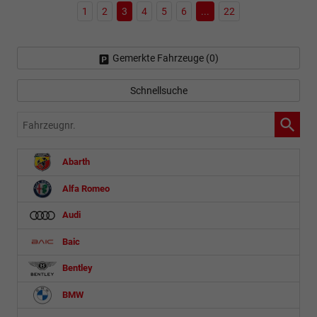
1
2
3
4
5
6
...
22
Gemerkte Fahrzeuge (
0
)
Schnellsuche
Fahrzeugnr.
Abarth
Alfa Romeo
Audi
Baic
Bentley
BMW