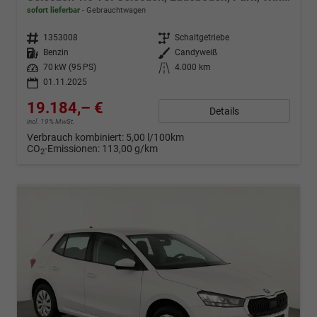
sofort lieferbar
Gebrauchtwagen
Fahrzeugnr.
1353008
Getriebe
Schaltgetriebe
Kraftstoff
Benzin
Außenfarbe
Candyweiß
Leistung
70 kW (95 PS)
Kilometerstand
4.000 km
01.11.2025
19.184,– €
Details
incl. 19% MwSt.
Verbrauch kombiniert:
5,00 l/100km
CO
-Emissionen:
113,00 g/km
2