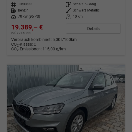
Fahrzeugnr.
1350833
Getriebe
Schalt. 5-Gang
Kraftstoff
Benzin
Außenfarbe
Schwarz Metallic
Leistung
70 kW (95 PS)
Kilometerstand
10 km
19.389,– €
Details
incl. 19% MwSt.
Verbrauch kombiniert:
5,00 l/100km
CO
-Klasse:
C
2
CO
-Emissionen:
115,00 g/km
2