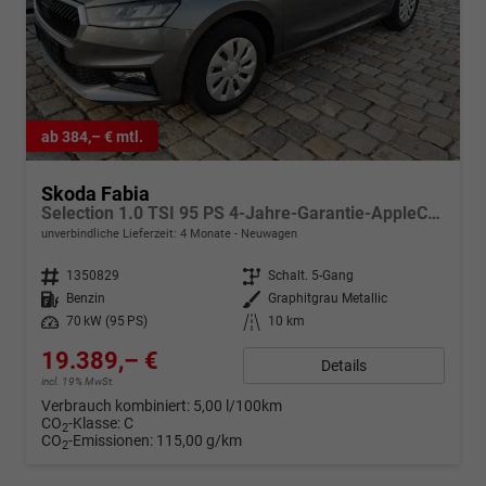
ab 384,– € mtl.
Skoda Fabia
Selection 1.0 TSI 95 PS 4-Jahre-Garantie-AppleCarPlay-AndroidAuto-LED-PDC-Sitzheizung-DAB-Klima
unverbindliche Lieferzeit:
4 Monate
Neuwagen
Fahrzeugnr.
1350829
Getriebe
Schalt. 5-Gang
Kraftstoff
Benzin
Außenfarbe
Graphitgrau Metallic
Leistung
70 kW (95 PS)
Kilometerstand
10 km
19.389,– €
Details
incl. 19% MwSt.
Verbrauch kombiniert:
5,00 l/100km
CO
-Klasse:
C
2
CO
-Emissionen:
115,00 g/km
2