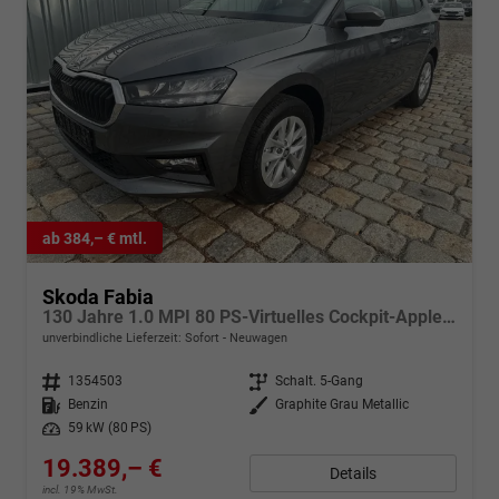
ab 384,– € mtl.
Skoda Fabia
130 Jahre 1.0 MPI 80 PS-Virtuelles Cockpit-AppleCarplay-Android-Auto-LED-Klima-Tempomat-Rückfahrkamera-DAB-SHZ-15" Alu-sofort
unverbindliche Lieferzeit: Sofort
Neuwagen
Fahrzeugnr.
1354503
Getriebe
Schalt. 5-Gang
Kraftstoff
Benzin
Außenfarbe
Graphite Grau Metallic
Leistung
59 kW (80 PS)
19.389,– €
Details
incl. 19% MwSt.