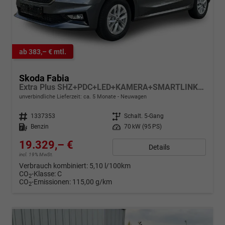
ab 383,– € mtl.
Skoda Fabia
Extra Plus SHZ+PDC+LED+KAMERA+SMARTLINK+LM
unverbindliche Lieferzeit: ca. 5 Monate
Neuwagen
Fahrzeugnr.
1337353
Getriebe
Schalt. 5-Gang
Kraftstoff
Benzin
Leistung
70 kW (95 PS)
19.329,– €
Details
incl. 19% MwSt.
Verbrauch kombiniert:
5,10 l/100km
CO
-Klasse:
C
2
CO
-Emissionen:
115,00 g/km
2