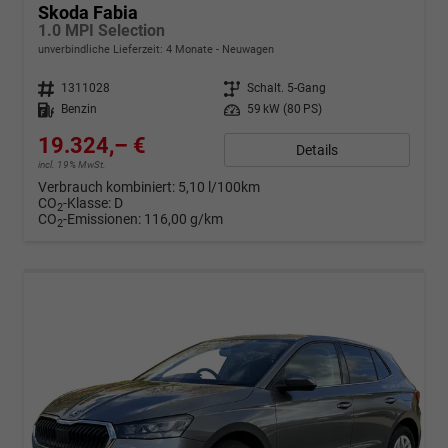
Skoda Fabia
1.0 MPI Selection
unverbindliche Lieferzeit:
4 Monate
Neuwagen
Fahrzeugnr.
1311028
Getriebe
Schalt. 5-Gang
Kraftstoff
Benzin
Leistung
59 kW (80 PS)
19.324,– €
Details
incl. 19% MwSt.
Verbrauch kombiniert:
5,10 l/100km
CO
-Klasse:
D
2
CO
-Emissionen:
116,00 g/km
2