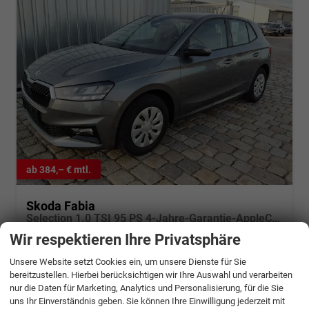
ab 384,– € mtl.
Skoda Fabia
Selection 1.0 TSI 95 PS 4-Jahre-Garantie-AppleCarPlay-AndroidAuto-LED-PDC-Sitzheizung-DAB-Klima
unverbindliche Lieferzeit:
4 Monate
Neuwagen
Wir respektieren Ihre Privatsphäre
Fahrzeugnr.
1349551
Getriebe
Schalt. 5-Gang
Unsere Website setzt Cookies ein, um unsere Dienste für Sie
Kraftstoff
Benzin
Außenfarbe
Graphitgrau Metallic
bereitzustellen. Hierbei berücksichtigen wir Ihre Auswahl und verarbeiten
Leistung
70 kW (95 PS)
Kilometerstand
10 km
nur die Daten für Marketing, Analytics und Personalisierung, für die Sie
uns Ihr Einverständnis geben. Sie können Ihre Einwilligung jederzeit mit