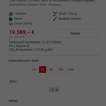
130 Jahre 1.0 MPI 80 PS-Virtuelles Cockpit-AppleCarplay-Android-Auto-LED-Klima-Tempomat-Rückfahrkamera-DAB-SHZ-15" Alu-sofort
unverbindliche Lieferzeit: Sofort
Neuwagen
Fahrzeugnr.
1354504
Getriebe
Schalt. 5-Gang
Kraftstoff
Benzin
Außenfarbe
Raceblau Metallic
Leistung
59 kW (80 PS)
19.389,– €
Details
incl. 19% MwSt.
Verbrauch kombiniert:
5,10 l/100km
CO
-Klasse:
D
2
CO
-Emissionen:
117,00 g/km
2
Datensätze pro Seite:
10
20
50
100
250
Seite:
Seiten: