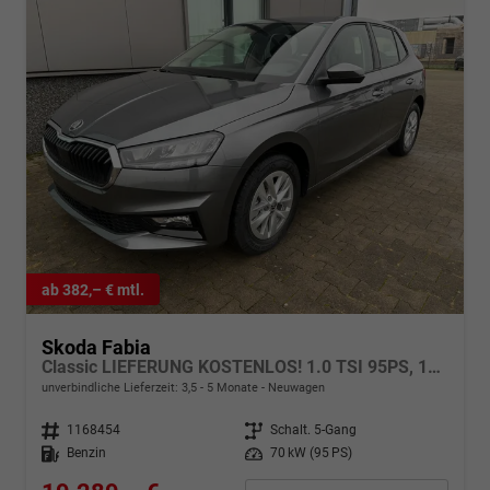
ab 382,– € mtl.
Skoda Fabia
Classic LIEFERUNG KOSTENLOS! 1.0 TSI 95PS, 15" ALU, LED-Scheinwerfer, M-Lederlenkrad, Nebelscheinwerfer, Parksensoren vorne + hinten, Rückfahrkamera, Sitzheizung, Tempomat, Klimaanlage, Infotainment 8"+Wireless SmartLink, Fußmatten, Mittelarmlehne
unverbindliche Lieferzeit: 3,5 - 5 Monate
Neuwagen
Fahrzeugnr.
1168454
Getriebe
Schalt. 5-Gang
Kraftstoff
Benzin
Leistung
70 kW (95 PS)