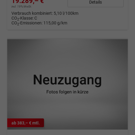
19.289,– €
Details
incl. 19% MwSt.
Verbrauch kombiniert:
5,10 l/100km
CO
-Klasse:
C
2
CO
-Emissionen:
115,00 g/km
2
ab 383,– € mtl.