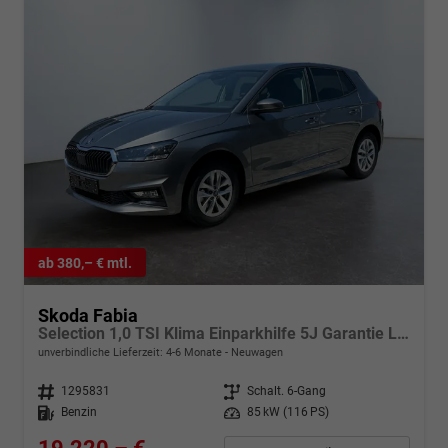
ab 380,– € mtl.
Skoda Fabia
Selection 1,0 TSI Klima Einparkhilfe 5J Garantie LED Apple Carplay Bluetooth
unverbindliche Lieferzeit: 4-6 Monate
Neuwagen
Fahrzeugnr.
1295831
Getriebe
Schalt. 6-Gang
Kraftstoff
Benzin
Leistung
85 kW (116 PS)