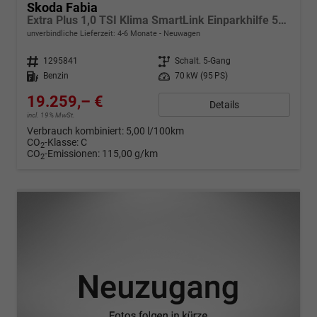
Skoda Fabia
Extra Plus 1,0 TSI Klima SmartLink Einparkhilfe 5J Garantie LED Alu Felgen Kamera Sitzheizung Bluetooth
unverbindliche Lieferzeit: 4-6 Monate
Neuwagen
Fahrzeugnr.
1295841
Getriebe
Schalt. 5-Gang
Kraftstoff
Benzin
Leistung
70 kW (95 PS)
19.259,– €
Details
incl. 19% MwSt.
Verbrauch kombiniert:
5,00 l/100km
CO
-Klasse:
C
2
CO
-Emissionen:
115,00 g/km
2