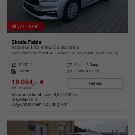
ab 377,– € mtl.
Skoda Fabia
Essence LED Klima 5J Garantie
unverbindliche Lieferzeit: 4 - 9 Monate
Neuwagen mit Tageszulassung
Fahrzeugnr.
1245111
Getriebe
Schalt. 6-Gang
Kraftstoff
Benzin
Leistung
85 kW (116 PS)
19.054,– €
Details
incl. 19% MwSt.
Verbrauch kombiniert:
5,50 l/100km
CO
-Klasse:
D
2
CO
-Emissionen:
125,00 g/km
2