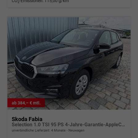
CO
-Emissionen:
115,00 g/km
2
ab 384,– € mtl.
Skoda Fabia
Selection 1.0 TSI 95 PS 4-Jahre-Garantie-AppleCarPlay-AndroidAuto-LED-PDC-Sitzheizung-DAB-Klima
unverbindliche Lieferzeit:
4 Monate
Neuwagen