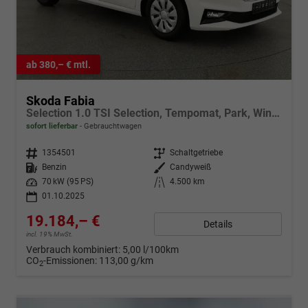
ab 380,– € mtl.
Skoda Fabia
Selection 1.0 TSI Selection, Tempomat, Park, Winterpaket, SmartLink, 4-J Garantie
sofort lieferbar
Gebrauchtwagen
Fahrzeugnr.
1354501
Getriebe
Schaltgetriebe
Kraftstoff
Benzin
Außenfarbe
Candyweiß
Leistung
70 kW (95 PS)
Kilometerstand
4.500 km
01.10.2025
19.184,– €
Details
incl. 19% MwSt.
Verbrauch kombiniert:
5,00 l/100km
CO
-Emissionen:
113,00 g/km
2