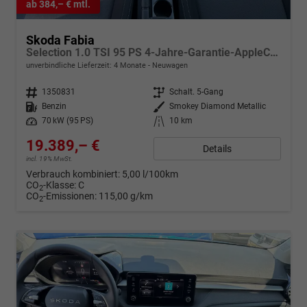
ab 384,– € mtl.
Skoda Fabia
Selection 1.0 TSI 95 PS 4-Jahre-Garantie-AppleCarPlay-AndroidAuto-LED-PDC-Sitzheizung-DAB-Klima
unverbindliche Lieferzeit:
4 Monate
Neuwagen
Fahrzeugnr.
1350831
Getriebe
Schalt. 5-Gang
Kraftstoff
Benzin
Außenfarbe
Smokey Diamond Metallic
Leistung
70 kW (95 PS)
Kilometerstand
10 km
19.389,– €
Details
incl. 19% MwSt.
Verbrauch kombiniert:
5,00 l/100km
CO
-Klasse:
C
2
CO
-Emissionen:
115,00 g/km
2