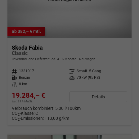
ab 382,– € mtl.
Skoda Fabia
Classic
unverbindliche Lieferzeit: ca. 4 - 6 Monate
Neuwagen
Fahrzeugnr.
1331917
Getriebe
Schalt. 5-Gang
Kraftstoff
Benzin
Leistung
70 kW (95 PS)
Kilometerstand
8 km
19.284,– €
Details
incl. 19% MwSt.
Verbrauch kombiniert:
5,00 l/100km
CO
-Klasse:
C
2
CO
-Emissionen:
113,00 g/km
2