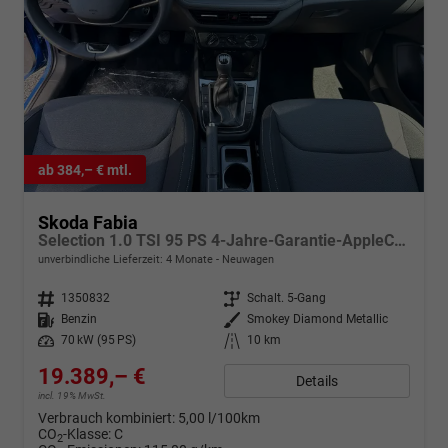
ab 384,– € mtl.
Skoda Fabia
Selection 1.0 TSI 95 PS 4-Jahre-Garantie-AppleCarPlay-AndroidAuto-LED-PDC-Sitzheizung-DAB-Klima
unverbindliche Lieferzeit:
4 Monate
Neuwagen
Fahrzeugnr.
1350832
Getriebe
Schalt. 5-Gang
Kraftstoff
Benzin
Außenfarbe
Smokey Diamond Metallic
Leistung
70 kW (95 PS)
Kilometerstand
10 km
19.389,– €
Details
incl. 19% MwSt.
Verbrauch kombiniert:
5,00 l/100km
CO
-Klasse:
C
2