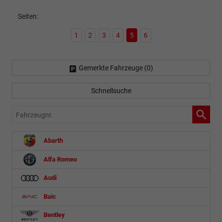
Seiten:
1
2
3
4
5
6
Gemerkte Fahrzeuge (
0
)
Schnellsuche
Fahrzeugnr.
Abarth
Alfa Romeo
Audi
Baic
Bentley