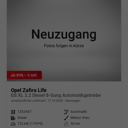
ab 898,– € mtl.
Opel Zafira Life
GS XL 2.2 Diesel 8-Gang Automatikgetriebe
unverbindliche Lieferzeit:
17.10.2026
Neuwagen
Fahrzeugnr.
1332467
Getriebe
Automatik
Kraftstoff
Diesel
Außenfarbe
Merkur Grau
Leistung
132 kW (179 PS)
Kilometerstand
50 km