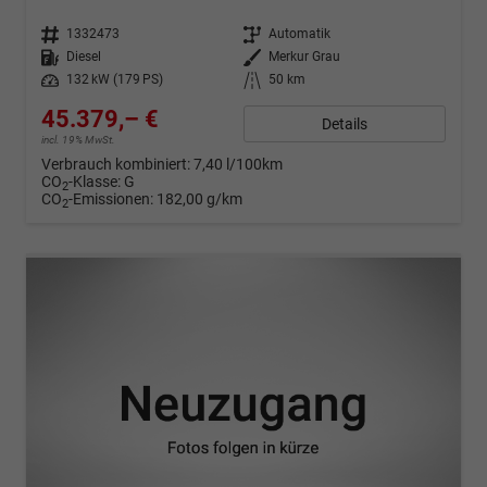
Fahrzeugnr.
1332473
Getriebe
Automatik
Kraftstoff
Diesel
Außenfarbe
Merkur Grau
Leistung
132 kW (179 PS)
Kilometerstand
50 km
45.379,– €
Details
incl. 19% MwSt.
Verbrauch kombiniert:
7,40 l/100km
CO
-Klasse:
G
2
CO
-Emissionen:
182,00 g/km
2