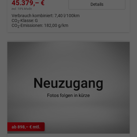
45.379,– €
Details
incl. 19% MwSt.
Verbrauch kombiniert:
7,40 l/100km
CO
-Klasse:
G
2
CO
-Emissionen:
182,00 g/km
2
ab 898,– € mtl.