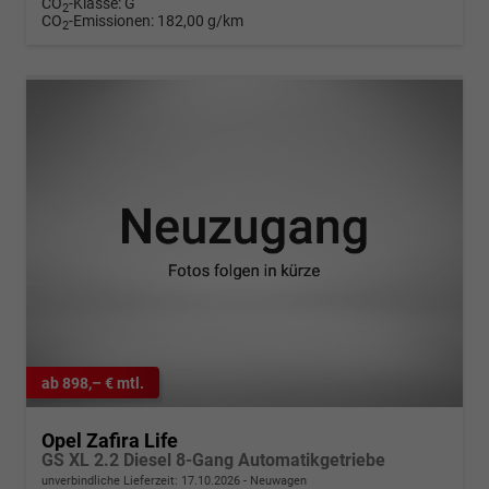
CO
-Klasse:
G
2
CO
-Emissionen:
182,00 g/km
2
ab 898,– € mtl.
Opel Zafira Life
GS XL 2.2 Diesel 8-Gang Automatikgetriebe
unverbindliche Lieferzeit:
17.10.2026
Neuwagen