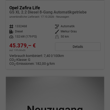
Opel Zafira Life
GS XL 2.2 Diesel 8-Gang Automatikgetriebe
unverbindliche Lieferzeit:
17.10.2026
Neuwagen
Fahrzeugnr.
1332468
Getriebe
Automatik
Kraftstoff
Diesel
Außenfarbe
Merkur Grau
Leistung
132 kW (179 PS)
Kilometerstand
50 km
45.379,– €
Details
incl. 19% MwSt.
Verbrauch kombiniert:
7,40 l/100km
CO
-Klasse:
G
2
CO
-Emissionen:
182,00 g/km
2