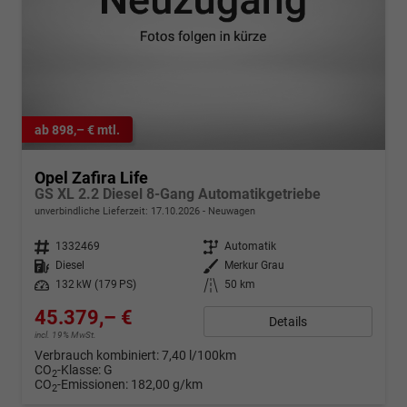
ab 898,– € mtl.
Opel Zafira Life
GS XL 2.2 Diesel 8-Gang Automatikgetriebe
unverbindliche Lieferzeit:
17.10.2026
Neuwagen
Fahrzeugnr.
1332469
Getriebe
Automatik
Kraftstoff
Diesel
Außenfarbe
Merkur Grau
Leistung
132 kW (179 PS)
Kilometerstand
50 km
45.379,– €
Details
incl. 19% MwSt.
Verbrauch kombiniert:
7,40 l/100km
CO
-Klasse:
G
2
CO
-Emissionen:
182,00 g/km
2