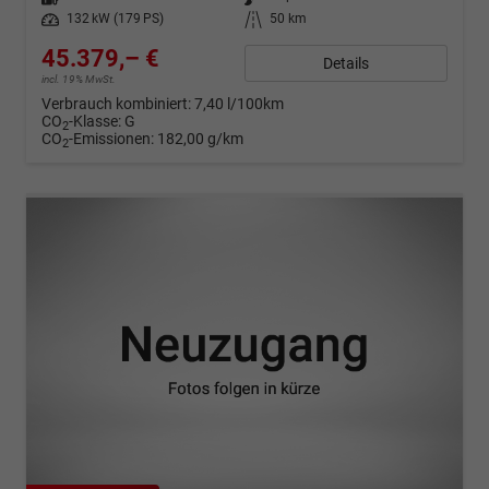
Leistung
132 kW (179 PS)
Kilometerstand
50 km
45.379,– €
Details
incl. 19% MwSt.
Verbrauch kombiniert:
7,40 l/100km
CO
-Klasse:
G
2
CO
-Emissionen:
182,00 g/km
2