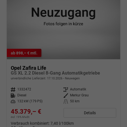
ab 898,– € mtl.
Opel Zafira Life
GS XL 2.2 Diesel 8-Gang Automatikgetriebe
unverbindliche Lieferzeit:
17.10.2026
Neuwagen
Fahrzeugnr.
1332472
Getriebe
Automatik
Kraftstoff
Diesel
Außenfarbe
Merkur Grau
Leistung
132 kW (179 PS)
Kilometerstand
50 km
45.379,– €
Details
incl. 19% MwSt.
Verbrauch kombiniert:
7,40 l/100km