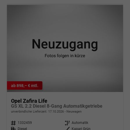
ab 898,– € mtl.
Opel Zafira Life
GS XL 2.2 Diesel 8-Gang Automatikgetriebe
unverbindliche Lieferzeit:
17.10.2026
Neuwagen
Fahrzeugnr.
1332459
Getriebe
Automatik
Kraftstoff
Diesel
Außenfarbe
Kapari Grün