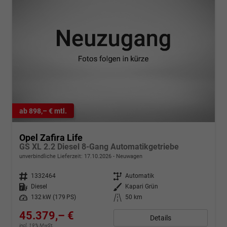
ab 898,– € mtl.
Opel Zafira Life
GS XL 2.2 Diesel 8-Gang Automatikgetriebe
unverbindliche Lieferzeit:
17.10.2026
Neuwagen
Fahrzeugnr.
1332464
Getriebe
Automatik
Kraftstoff
Diesel
Außenfarbe
Kapari Grün
Leistung
132 kW (179 PS)
Kilometerstand
50 km
45.379,– €
Details
incl. 19% MwSt.