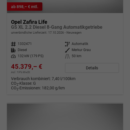
ab 898,– € mtl.
Opel Zafira Life
GS XL 2.2 Diesel 8-Gang Automatikgetriebe
unverbindliche Lieferzeit:
17.10.2026
Neuwagen
Fahrzeugnr.
1332471
Getriebe
Automatik
Kraftstoff
Diesel
Außenfarbe
Merkur Grau
Leistung
132 kW (179 PS)
Kilometerstand
50 km
45.379,– €
Details
incl. 19% MwSt.
Verbrauch kombiniert:
7,40 l/100km
CO
-Klasse:
G
2
CO
-Emissionen:
182,00 g/km
2