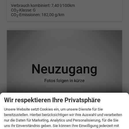
Verbrauch kombiniert:
7,40 l/100km
CO
-Klasse:
G
2
CO
-Emissionen:
182,00 g/km
2
Wir respektieren Ihre Privatsphäre
Unsere Website setzt Cookies ein, um unsere Dienste für Sie
ab 898,– € mtl.
bereitzustellen. Hierbei berücksichtigen wir Ihre Auswahl und verarbeiten
nur die Daten für Marketing, Analytics und Personalisierung, für die Sie
Opel Zafira Life
uns Ihr Einverständnis geben. Sie können Ihre Einwilligung jederzeit mit