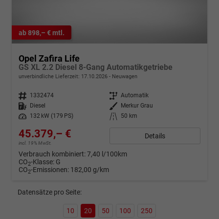
ab 898,– € mtl.
Opel Zafira Life
GS XL 2.2 Diesel 8-Gang Automatikgetriebe
unverbindliche Lieferzeit:
17.10.2026
Neuwagen
Fahrzeugnr.
1332474
Getriebe
Automatik
Kraftstoff
Diesel
Außenfarbe
Merkur Grau
Leistung
132 kW (179 PS)
Kilometerstand
50 km
45.379,– €
Details
incl. 19% MwSt.
Verbrauch kombiniert:
7,40 l/100km
CO
-Klasse:
G
2
CO
-Emissionen:
182,00 g/km
2
Datensätze pro Seite:
10
20
50
100
250