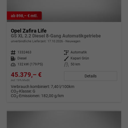
ab 898,– € mtl.
Opel Zafira Life
GS XL 2.2 Diesel 8-Gang Automatikgetriebe
unverbindliche Lieferzeit:
17.10.2026
Neuwagen
Fahrzeugnr.
1332463
Getriebe
Automatik
Kraftstoff
Diesel
Außenfarbe
Kapari Grün
Leistung
132 kW (179 PS)
Kilometerstand
50 km
45.379,– €
Details
incl. 19% MwSt.
Verbrauch kombiniert:
7,40 l/100km
CO
-Klasse:
G
2
CO
-Emissionen:
182,00 g/km
2