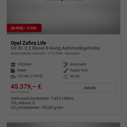
ab 898,– € mtl.
Opel Zafira Life
GS XL 2.2 Diesel 8-Gang Automatikgetriebe
unverbindliche Lieferzeit:
17.10.2026
Neuwagen
Fahrzeugnr.
1332466
Getriebe
Automatik
Kraftstoff
Diesel
Außenfarbe
Kapari Grün
Leistung
132 kW (179 PS)
Kilometerstand
50 km
45.379,– €
Details
incl. 19% MwSt.
Verbrauch kombiniert:
7,40 l/100km
CO
-Klasse:
G
2
CO
-Emissionen:
182,00 g/km
2