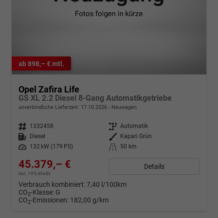
ab 898,– € mtl.
Opel Zafira Life
GS XL 2.2 Diesel 8-Gang Automatikgetriebe
unverbindliche Lieferzeit:
17.10.2026
Neuwagen
Fahrzeugnr.
1332458
Getriebe
Automatik
Kraftstoff
Diesel
Außenfarbe
Kapari Grün
Leistung
132 kW (179 PS)
Kilometerstand
50 km
45.379,– €
Details
incl. 19% MwSt.
Verbrauch kombiniert:
7,40 l/100km
CO
-Klasse:
G
2
CO
-Emissionen:
182,00 g/km
2