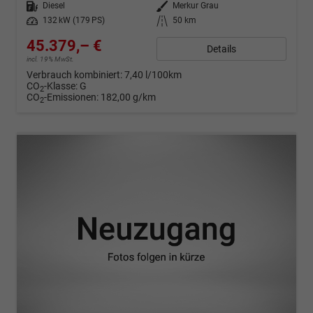
Kraftstoff
Diesel
Außenfarbe
Merkur Grau
Leistung
132 kW (179 PS)
Kilometerstand
50 km
45.379,– €
Details
incl. 19% MwSt.
Verbrauch kombiniert:
7,40 l/100km
CO
-Klasse:
G
2
CO
-Emissionen:
182,00 g/km
2