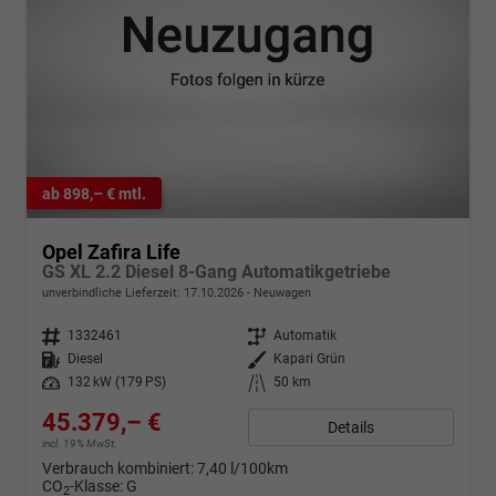
ab 898,– € mtl.
Opel Zafira Life
GS XL 2.2 Diesel 8-Gang Automatikgetriebe
unverbindliche Lieferzeit:
17.10.2026
Neuwagen
Fahrzeugnr.
1332461
Getriebe
Automatik
Kraftstoff
Diesel
Außenfarbe
Kapari Grün
Leistung
132 kW (179 PS)
Kilometerstand
50 km
45.379,– €
Details
incl. 19% MwSt.
Verbrauch kombiniert:
7,40 l/100km
CO
-Klasse:
G
2