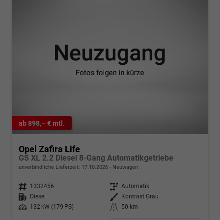
ab 898,– € mtl.
Opel Zafira Life
GS XL 2.2 Diesel 8-Gang Automatikgetriebe
unverbindliche Lieferzeit:
17.10.2026
Neuwagen
Fahrzeugnr.
1332456
Getriebe
Automatik
Kraftstoff
Diesel
Außenfarbe
Kontrast Grau
Leistung
132 kW (179 PS)
Kilometerstand
50 km