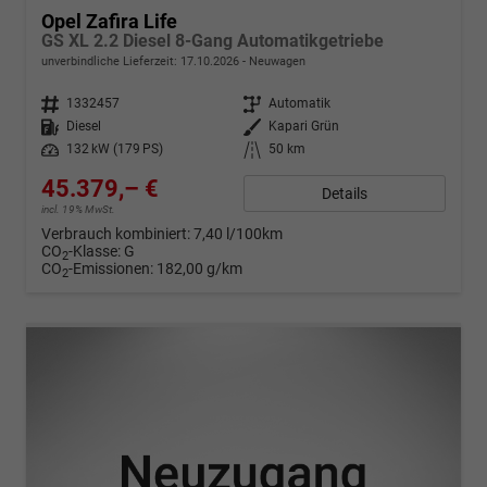
Opel Zafira Life
GS XL 2.2 Diesel 8-Gang Automatikgetriebe
unverbindliche Lieferzeit:
17.10.2026
Neuwagen
Fahrzeugnr.
1332457
Getriebe
Automatik
Kraftstoff
Diesel
Außenfarbe
Kapari Grün
Leistung
132 kW (179 PS)
Kilometerstand
50 km
45.379,– €
Details
incl. 19% MwSt.
Verbrauch kombiniert:
7,40 l/100km
CO
-Klasse:
G
2
CO
-Emissionen:
182,00 g/km
2