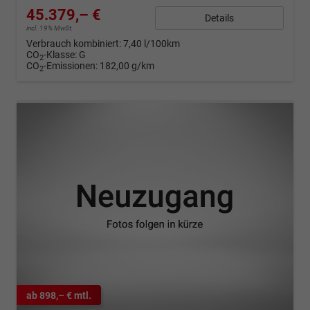
45.379,– €
Details
incl. 19% MwSt.
Verbrauch kombiniert:
7,40 l/100km
CO
-Klasse:
G
2
CO
-Emissionen:
182,00 g/km
2
ab 898,– € mtl.