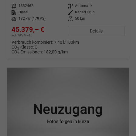
Fahrzeugnr.
1332462
Getriebe
Automatik
Kraftstoff
Diesel
Außenfarbe
Kapari Grün
Leistung
132 kW (179 PS)
Kilometerstand
50 km
45.379,– €
Details
incl. 19% MwSt.
Verbrauch kombiniert:
7,40 l/100km
CO
-Klasse:
G
2
CO
-Emissionen:
182,00 g/km
2