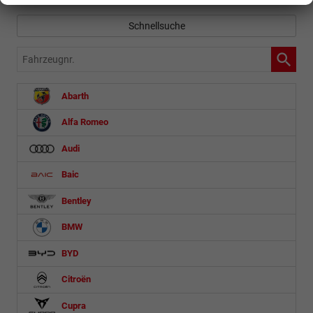
Schnellsuche
Fahrzeugnr.
Abarth
Alfa Romeo
Audi
Baic
Bentley
BMW
BYD
Citroën
Cupra