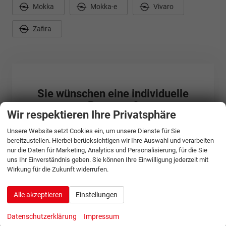
Mokka
Mokka-e
Vivaro
Zafira
Sie wünschen eine individuelle
Beratung?
Wir respektieren Ihre Privatsphäre
Gerne beraten wir Sie persönlich zu unseren Angeboten von
Unsere Website setzt Cookies ein, um unsere Dienste für Sie
Opel. Sie erreichen uns unter:
bereitzustellen. Hierbei berücksichtigen wir Ihre Auswahl und verarbeiten
nur die Daten für Marketing, Analytics und Personalisierung, für die Sie
+49-381-693730
uns Ihr Einverständnis geben. Sie können Ihre Einwilligung jederzeit mit
Oder über unser Kontaktformular:
Wirkung für die Zukunft widerrufen.
Zum Kontaktformular
Alle akzeptieren
Einstellungen
Datenschutzerklärung
Impressum
Gemerkte Fahrzeuge (
0
)