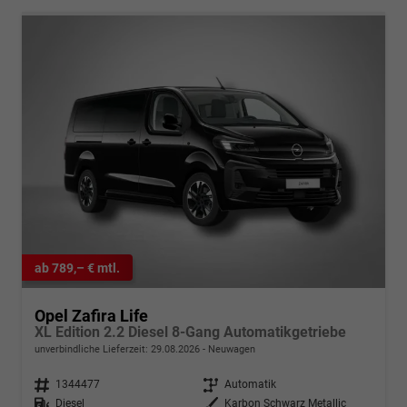
ab 789,– € mtl.
Opel Zafira Life
XL Edition 2.2 Diesel 8-Gang Automatikgetriebe
unverbindliche Lieferzeit:
29.08.2026
Neuwagen
Fahrzeugnr.
1344477
Getriebe
Automatik
Kraftstoff
Diesel
Außenfarbe
Karbon Schwarz Metallic