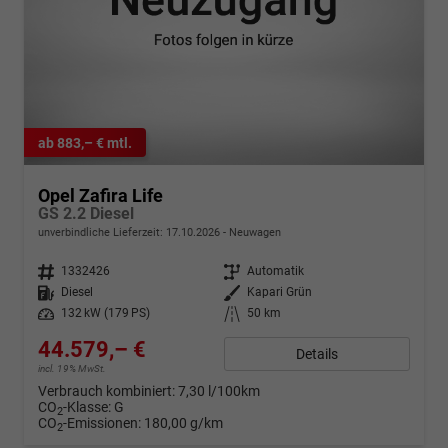
ab 883,– € mtl.
Opel Zafira Life
GS 2.2 Diesel
unverbindliche Lieferzeit:
17.10.2026
Neuwagen
Fahrzeugnr.
1332426
Getriebe
Automatik
Kraftstoff
Diesel
Außenfarbe
Kapari Grün
Leistung
132 kW (179 PS)
Kilometerstand
50 km
44.579,– €
Details
incl. 19% MwSt.
Verbrauch kombiniert:
7,30 l/100km
CO
-Klasse:
G
2
CO
-Emissionen:
180,00 g/km
2