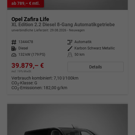
ab 789,– € mtl.
Opel Zafira Life
XL Edition 2.2 Diesel 8-Gang Automatikgetriebe
unverbindliche Lieferzeit:
29.08.2026
Neuwagen
Fahrzeugnr.
1344478
Getriebe
Automatik
Kraftstoff
Diesel
Außenfarbe
Karbon Schwarz Metallic
Leistung
132 kW (179 PS)
Kilometerstand
50 km
39.879,– €
Details
incl. 19% MwSt.
Verbrauch kombiniert:
7,10 l/100km
CO
-Klasse:
G
2
CO
-Emissionen:
182,00 g/km
2