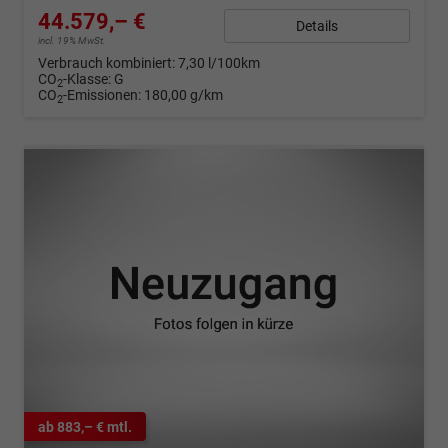
44.579,– €
Details
incl. 19% MwSt.
Verbrauch kombiniert:
7,30 l/100km
CO
-Klasse:
G
2
CO
-Emissionen:
180,00 g/km
2
ab 883,– € mtl.