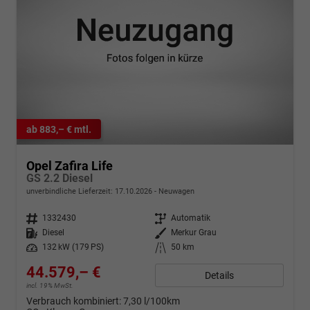
ab 883,– € mtl.
Opel Zafira Life
GS 2.2 Diesel
unverbindliche Lieferzeit:
17.10.2026
Neuwagen
Fahrzeugnr.
1332430
Getriebe
Automatik
Kraftstoff
Diesel
Außenfarbe
Merkur Grau
Leistung
132 kW (179 PS)
Kilometerstand
50 km
44.579,– €
Details
incl. 19% MwSt.
Verbrauch kombiniert:
7,30 l/100km