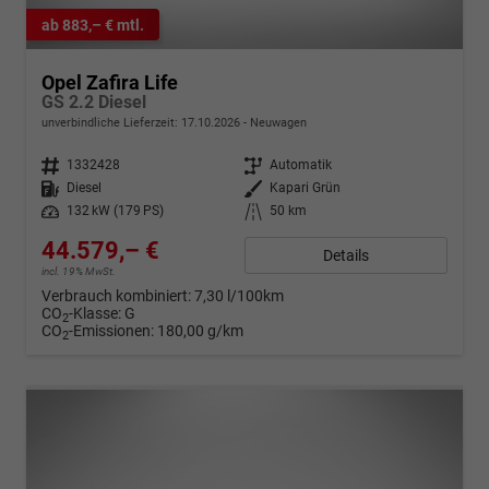
ab 883,– € mtl.
Opel Zafira Life
GS 2.2 Diesel
unverbindliche Lieferzeit:
17.10.2026
Neuwagen
Fahrzeugnr.
1332428
Getriebe
Automatik
Kraftstoff
Diesel
Außenfarbe
Kapari Grün
Leistung
132 kW (179 PS)
Kilometerstand
50 km
44.579,– €
Details
incl. 19% MwSt.
Verbrauch kombiniert:
7,30 l/100km
CO
-Klasse:
G
2
CO
-Emissionen:
180,00 g/km
2