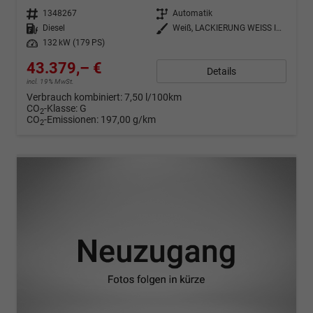
Fahrzeugnr.
1348267
Getriebe
Automatik
Kraftstoff
Diesel
Außenfarbe
Weiß, LACKIERUNG WEISS ICY/TYP AUSSENVERKLEIDUNG SPIEGEL FLACH STANDARD (B0NPR/B0MP0/EPR)
Leistung
132 kW (179 PS)
43.379,– €
Details
incl. 19% MwSt.
Verbrauch kombiniert:
7,50 l/100km
CO
-Klasse:
G
2
CO
-Emissionen:
197,00 g/km
2