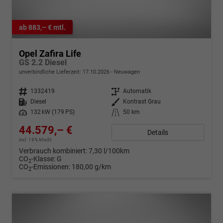
ab 883,– € mtl.
Opel Zafira Life
GS 2.2 Diesel
unverbindliche Lieferzeit:
17.10.2026
Neuwagen
Fahrzeugnr.
1332419
Getriebe
Automatik
Kraftstoff
Diesel
Außenfarbe
Kontrast Grau
Leistung
132 kW (179 PS)
Kilometerstand
50 km
44.579,– €
Details
incl. 19% MwSt.
Verbrauch kombiniert:
7,30 l/100km
CO
-Klasse:
G
2
CO
-Emissionen:
180,00 g/km
2