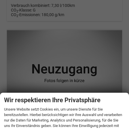
Verbrauch kombiniert:
7,30 l/100km
CO
-Klasse:
G
2
CO
-Emissionen:
180,00 g/km
2
Wir respektieren Ihre Privatsphäre
Unsere Website setzt Cookies ein, um unsere Dienste für Sie
ab 883,– € mtl.
bereitzustellen. Hierbei berücksichtigen wir Ihre Auswahl und verarbeiten
nur die Daten für Marketing, Analytics und Personalisierung, für die Sie
Opel Zafira Life
uns Ihr Einverständnis geben. Sie können Ihre Einwilligung jederzeit mit