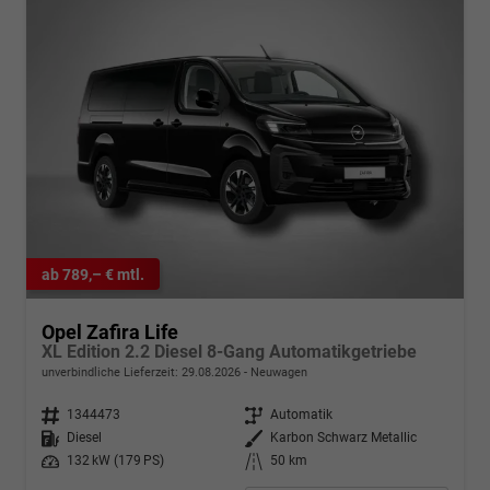
ab 789,– € mtl.
Opel Zafira Life
XL Edition 2.2 Diesel 8-Gang Automatikgetriebe
unverbindliche Lieferzeit:
29.08.2026
Neuwagen
Fahrzeugnr.
1344473
Getriebe
Automatik
Kraftstoff
Diesel
Außenfarbe
Karbon Schwarz Metallic
Leistung
132 kW (179 PS)
Kilometerstand
50 km