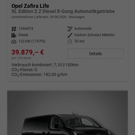
Opel Zafira Life
XL Edition 2.2 Diesel 8-Gang Automatikgetriebe
unverbindliche Lieferzeit:
29.08.2026
Neuwagen
Fahrzeugnr.
1344474
Getriebe
Automatik
Kraftstoff
Diesel
Außenfarbe
Karbon Schwarz Metallic
Leistung
132 kW (179 PS)
Kilometerstand
50 km
39.879,– €
Details
incl. 19% MwSt.
Verbrauch kombiniert:
7,10 l/100km
CO
-Klasse:
G
2
CO
-Emissionen:
182,00 g/km
2