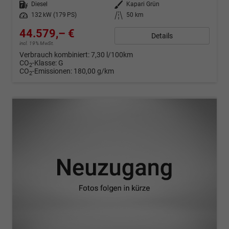
Kraftstoff
Diesel
Außenfarbe
Kapari Grün
Leistung
132 kW (179 PS)
Kilometerstand
50 km
44.579,– €
Details
incl. 19% MwSt.
Verbrauch kombiniert:
7,30 l/100km
CO
-Klasse:
G
2
CO
-Emissionen:
180,00 g/km
2