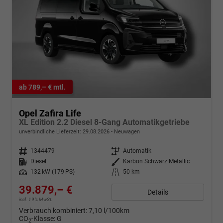
ab 789,– € mtl.
Opel Zafira Life
XL Edition 2.2 Diesel 8-Gang Automatikgetriebe
unverbindliche Lieferzeit:
29.08.2026
Neuwagen
Fahrzeugnr.
1344479
Getriebe
Automatik
Kraftstoff
Diesel
Außenfarbe
Karbon Schwarz Metallic
Leistung
132 kW (179 PS)
Kilometerstand
50 km
39.879,– €
Details
incl. 19% MwSt.
Verbrauch kombiniert:
7,10 l/100km
CO
-Klasse:
G
2