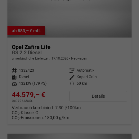
ab 883,– € mtl.
Opel Zafira Life
GS 2.2 Diesel
unverbindliche Lieferzeit:
17.10.2026
Neuwagen
Fahrzeugnr.
1332423
Getriebe
Automatik
Kraftstoff
Diesel
Außenfarbe
Kapari Grün
Leistung
132 kW (179 PS)
Kilometerstand
50 km
44.579,– €
Details
incl. 19% MwSt.
Verbrauch kombiniert:
7,30 l/100km
CO
-Klasse:
G
2
CO
-Emissionen:
180,00 g/km
2