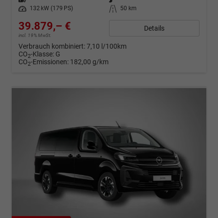
Leistung
132 kW (179 PS)
Kilometerstand
50 km
39.879,– €
Details
incl. 19% MwSt.
Verbrauch kombiniert:
7,10 l/100km
CO
-Klasse:
G
2
CO
-Emissionen:
182,00 g/km
2