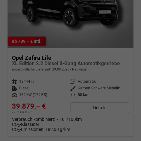
ab 789,– € mtl.
Opel Zafira Life
XL Edition 2.2 Diesel 8-Gang Automatikgetriebe
unverbindliche Lieferzeit:
29.08.2026
Neuwagen
Fahrzeugnr.
1344476
Getriebe
Automatik
Kraftstoff
Diesel
Außenfarbe
Karbon Schwarz Metallic
Leistung
132 kW (179 PS)
Kilometerstand
50 km
39.879,– €
Details
incl. 19% MwSt.
Verbrauch kombiniert:
7,10 l/100km
CO
-Klasse:
G
2
CO
-Emissionen:
182,00 g/km
2