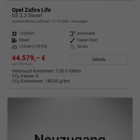
Opel Zafira Life
GS 2.2 Diesel
unverbindliche Lieferzeit:
17.10.2026
Neuwagen
Fahrzeugnr.
1332425
Getriebe
Automatik
Kraftstoff
Diesel
Außenfarbe
Kapari Grün
Leistung
132 kW (179 PS)
Kilometerstand
50 km
44.579,– €
Details
incl. 19% MwSt.
Verbrauch kombiniert:
7,30 l/100km
CO
-Klasse:
G
2
CO
-Emissionen:
180,00 g/km
2