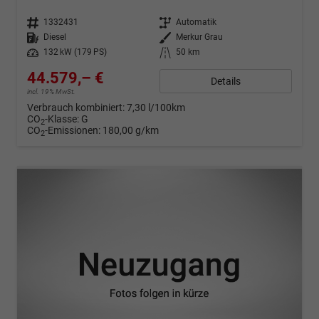
Fahrzeugnr.
1332431
Getriebe
Automatik
Kraftstoff
Diesel
Außenfarbe
Merkur Grau
Leistung
132 kW (179 PS)
Kilometerstand
50 km
44.579,– €
Details
incl. 19% MwSt.
Verbrauch kombiniert:
7,30 l/100km
CO
-Klasse:
G
2
CO
-Emissionen:
180,00 g/km
2