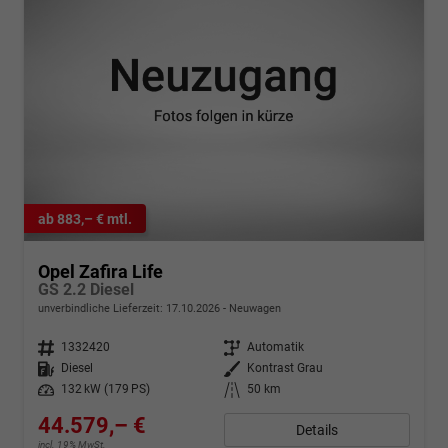
ab 883,– € mtl.
Opel Zafira Life
GS 2.2 Diesel
unverbindliche Lieferzeit:
17.10.2026
Neuwagen
Fahrzeugnr.
1332420
Getriebe
Automatik
Kraftstoff
Diesel
Außenfarbe
Kontrast Grau
Leistung
132 kW (179 PS)
Kilometerstand
50 km
44.579,– €
Details
incl. 19% MwSt.