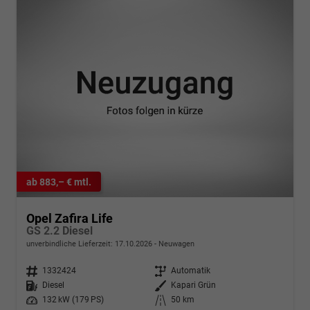
ab 883,– € mtl.
Opel Zafira Life
GS 2.2 Diesel
unverbindliche Lieferzeit:
17.10.2026
Neuwagen
Fahrzeugnr.
1332424
Getriebe
Automatik
Kraftstoff
Diesel
Außenfarbe
Kapari Grün
Leistung
132 kW (179 PS)
Kilometerstand
50 km