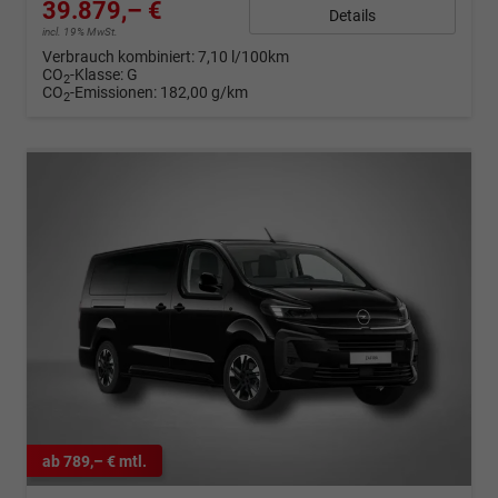
39.879,– €
Details
incl. 19% MwSt.
Verbrauch kombiniert:
7,10 l/100km
CO
-Klasse:
G
2
CO
-Emissionen:
182,00 g/km
2
ab 789,– € mtl.