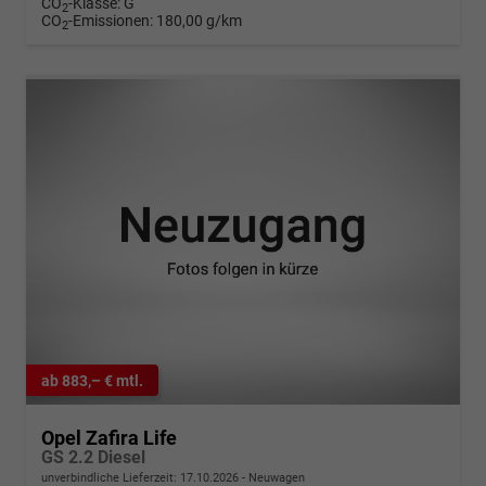
CO
-Klasse:
G
2
CO
-Emissionen:
180,00 g/km
2
ab 883,– € mtl.
Opel Zafira Life
GS 2.2 Diesel
unverbindliche Lieferzeit:
17.10.2026
Neuwagen