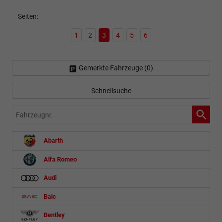
Seiten:
1
2
3
4
5
6
Gemerkte Fahrzeuge (
0
)
Schnellsuche
Fahrzeugnr.
Abarth
Alfa Romeo
Audi
Baic
Bentley