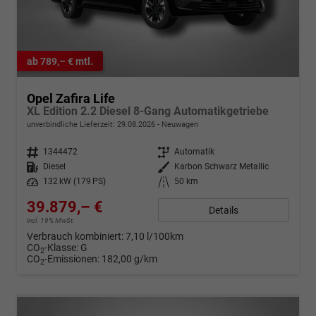
ab 789,– € mtl.
Opel Zafira Life
XL Edition 2.2 Diesel 8-Gang Automatikgetriebe
unverbindliche Lieferzeit:
29.08.2026
Neuwagen
Fahrzeugnr.
1344472
Getriebe
Automatik
Kraftstoff
Diesel
Außenfarbe
Karbon Schwarz Metallic
Leistung
132 kW (179 PS)
Kilometerstand
50 km
39.879,– €
Details
incl. 19% MwSt.
Verbrauch kombiniert:
7,10 l/100km
CO
-Klasse:
G
2
CO
-Emissionen:
182,00 g/km
2