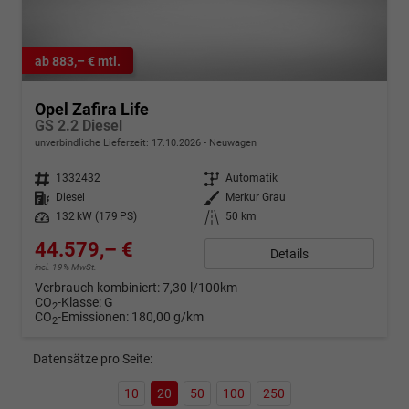
ab 883,– € mtl.
Opel Zafira Life
GS 2.2 Diesel
unverbindliche Lieferzeit:
17.10.2026
Neuwagen
Fahrzeugnr.
1332432
Getriebe
Automatik
Kraftstoff
Diesel
Außenfarbe
Merkur Grau
Leistung
132 kW (179 PS)
Kilometerstand
50 km
44.579,– €
Details
incl. 19% MwSt.
Verbrauch kombiniert:
7,30 l/100km
CO
-Klasse:
G
2
CO
-Emissionen:
180,00 g/km
2
Datensätze pro Seite:
10
20
50
100
250