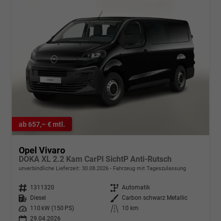
ab 657,– € mtl.
Opel Vivaro
DOKA XL 2.2 Kam CarPl SichtP Anti-Rutsch
unverbindliche Lieferzeit:
30.08.2026
Fahrzeug mit Tageszulassung
Fahrzeugnr.
1311320
Getriebe
Automatik
Kraftstoff
Diesel
Außenfarbe
Carbon schwarz Metallic
Leistung
110 kW (150 PS)
Kilometerstand
10 km
29.04.2026