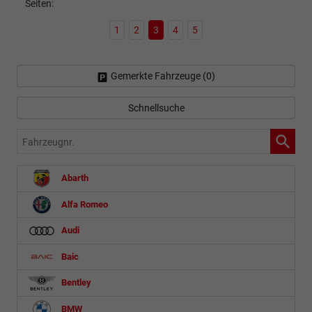
Seiten:
1
2
3
4
5
Gemerkte Fahrzeuge (
0
)
Schnellsuche
Fahrzeugnr.
Abarth
Alfa Romeo
Audi
Baic
Bentley
BMW