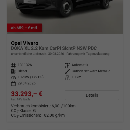
ab 659,– € mtl.
Opel Vivaro
DOKA XL 2.2 Kam CarPl SichtP NSW PDC
unverbindliche Lieferzeit:
30.08.2026
Fahrzeug mit Tageszulassung
Fahrzeugnr.
1311326
Getriebe
Automatik
Kraftstoff
Diesel
Außenfarbe
Carbon schwarz Metallic
Leistung
132 kW (179 PS)
Kilometerstand
10 km
29.04.2026
33.293,– €
Details
incl. 19% MwSt.
Verbrauch kombiniert:
6,90 l/100km
CO
-Klasse:
G
2
CO
-Emissionen:
182,00 g/km
2