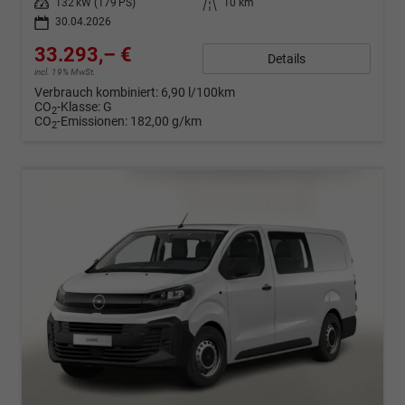
Leistung
132 kW (179 PS)
Kilometerstand
10 km
30.04.2026
33.293,– €
Details
incl. 19% MwSt.
Verbrauch kombiniert:
6,90 l/100km
CO
-Klasse:
G
2
CO
-Emissionen:
182,00 g/km
2