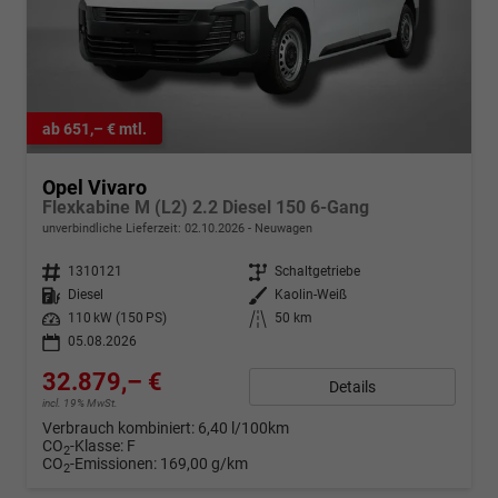
ab 651,– € mtl.
Opel Vivaro
Flexkabine M (L2) 2.2 Diesel 150 6-Gang
unverbindliche Lieferzeit:
02.10.2026
Neuwagen
Fahrzeugnr.
1310121
Getriebe
Schaltgetriebe
Kraftstoff
Diesel
Außenfarbe
Kaolin-Weiß
Leistung
110 kW (150 PS)
Kilometerstand
50 km
05.08.2026
32.879,– €
Details
incl. 19% MwSt.
Verbrauch kombiniert:
6,40 l/100km
CO
-Klasse:
F
2
CO
-Emissionen:
169,00 g/km
2