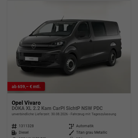
ab 659,– € mtl.
Opel Vivaro
DOKA XL 2.2 Kam CarPl SichtP NSW PDC
unverbindliche Lieferzeit:
30.08.2026
Fahrzeug mit Tageszulassung
Fahrzeugnr.
1311328
Getriebe
Automatik
Kraftstoff
Diesel
Außenfarbe
Titan grau Metallic