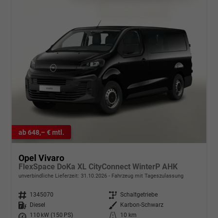
ab 648,– € mtl.
Opel Vivaro
FlexSpace DoKa XL CityConnect WinterP AHK
unverbindliche Lieferzeit:
31.10.2026
Fahrzeug mit Tageszulassung
Fahrzeugnr.
1345070
Getriebe
Schaltgetriebe
Kraftstoff
Diesel
Außenfarbe
Karbon-Schwarz
Leistung
110 kW (150 PS)
Kilometerstand
10 km