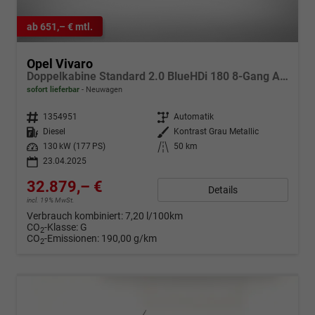
ab 651,– € mtl.
Opel Vivaro
Doppelkabine Standard 2.0 BlueHDi 180 8-Gang Automatikgetriebe
sofort lieferbar
Neuwagen
Fahrzeugnr.
1354951
Getriebe
Automatik
Kraftstoff
Diesel
Außenfarbe
Kontrast Grau Metallic
Leistung
130 kW (177 PS)
Kilometerstand
50 km
23.04.2025
32.879,– €
Details
incl. 19% MwSt.
Verbrauch kombiniert:
7,20 l/100km
CO
-Klasse:
G
2
CO
-Emissionen:
190,00 g/km
2