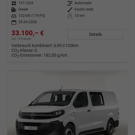
Fahrzeugnr.
1311324
Getriebe
Automatik
Kraftstoff
Diesel
Außenfarbe
Kaolin weiß
Leistung
132 kW (179 PS)
Kilometerstand
10 km
29.04.2026
33.100,– €
Details
incl. 19% MwSt.
Verbrauch kombiniert:
6,90 l/100km
CO
-Klasse:
G
2
CO
-Emissionen:
182,00 g/km
2