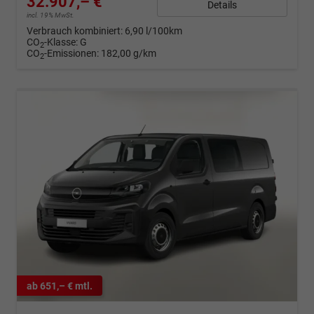
32.907,– €
Details
incl. 19% MwSt.
Verbrauch kombiniert:
6,90 l/100km
CO
-Klasse:
G
2
CO
-Emissionen:
182,00 g/km
2
ab 651,– € mtl.