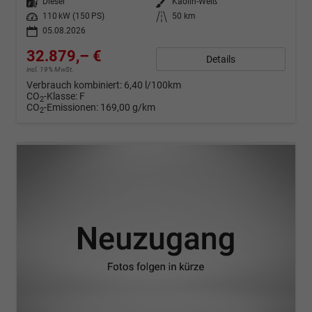
Kraftstoff
Diesel
Außenfarbe
Kaolin-Weiß
Leistung
110 kW (150 PS)
Kilometerstand
50 km
05.08.2026
32.879,– €
Details
incl. 19% MwSt.
Verbrauch kombiniert:
6,40 l/100km
CO
-Klasse:
F
2
CO
-Emissionen:
169,00 g/km
2