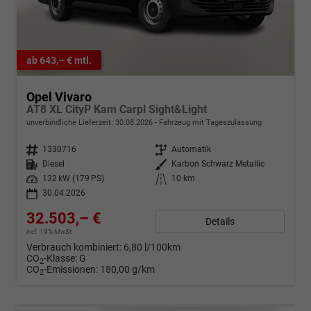
ab 643,– € mtl.
Opel Vivaro
AT8 XL CityP Kam Carpl Sight&Light
unverbindliche Lieferzeit:
30.08.2026
Fahrzeug mit Tageszulassung
Fahrzeugnr.
1330716
Getriebe
Automatik
Kraftstoff
Diesel
Außenfarbe
Karbon Schwarz Metallic
Leistung
132 kW (179 PS)
Kilometerstand
10 km
30.04.2026
32.503,– €
Details
incl. 19% MwSt.
Verbrauch kombiniert:
6,80 l/100km
CO
-Klasse:
G
2
CO
-Emissionen:
180,00 g/km
2