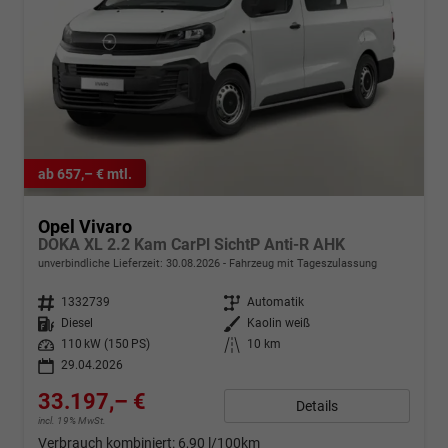
ab 657,– € mtl.
Opel Vivaro
DOKA XL 2.2 Kam CarPl SichtP Anti-R AHK
unverbindliche Lieferzeit:
30.08.2026
Fahrzeug mit Tageszulassung
Fahrzeugnr.
1332739
Getriebe
Automatik
Kraftstoff
Diesel
Außenfarbe
Kaolin weiß
Leistung
110 kW (150 PS)
Kilometerstand
10 km
29.04.2026
33.197,– €
Details
incl. 19% MwSt.
Verbrauch kombiniert:
6,90 l/100km