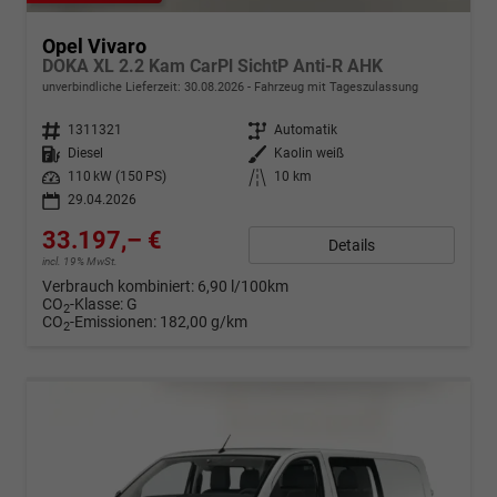
Opel Vivaro
DOKA XL 2.2 Kam CarPl SichtP Anti-R AHK
unverbindliche Lieferzeit:
30.08.2026
Fahrzeug mit Tageszulassung
Fahrzeugnr.
1311321
Getriebe
Automatik
Kraftstoff
Diesel
Außenfarbe
Kaolin weiß
Leistung
110 kW (150 PS)
Kilometerstand
10 km
29.04.2026
33.197,– €
Details
incl. 19% MwSt.
Verbrauch kombiniert:
6,90 l/100km
CO
-Klasse:
G
2
CO
-Emissionen:
182,00 g/km
2