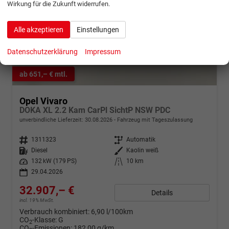
Wirkung für die Zukunft widerrufen.
Alle akzeptieren
Einstellungen
Datenschutzerklärung
Impressum
ab 651,– € mtl.
Opel Vivaro
DOKA XL 2.2 Kam CarPl SichtP NSW PDC
unverbindliche Lieferzeit:
30.08.2026
Fahrzeug mit Tageszulassung
Fahrzeugnr.
1311323
Getriebe
Automatik
Kraftstoff
Diesel
Außenfarbe
Kaolin weiß
Leistung
132 kW (179 PS)
Kilometerstand
10 km
29.04.2026
32.907,– €
Details
incl. 19% MwSt.
Verbrauch kombiniert:
6,90 l/100km
CO
-Klasse:
G
2
CO
-Emissionen:
182,00 g/km