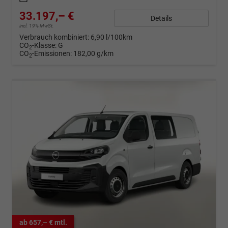
33.197,– €
Details
incl. 19% MwSt.
Verbrauch kombiniert:
6,90 l/100km
CO
-Klasse:
G
2
CO
-Emissionen:
182,00 g/km
2
ab 657,– € mtl.