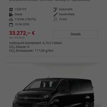
unverbindliche Lieferzeit:
30.09.2026
Fahrzeug mit Tageszulassung
Fahrzeugnr.
1330725
Getriebe
Automatik
Kraftstoff
Diesel
Außenfarbe
Kaolin-Weiß
Leistung
110 kW (150 PS)
Kilometerstand
10 km
10.06.2026
33.272,– €
Details
incl. 19% MwSt.
Verbrauch kombiniert:
6,70 l/100km
CO
-Klasse:
G
2
CO
-Emissionen:
177,00 g/km
2