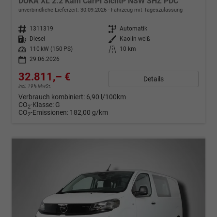
DOKA XL 2.2 Kam CarPl SichtP NSW SHZ PDC
unverbindliche Lieferzeit:
30.09.2026
Fahrzeug mit Tageszulassung
Fahrzeugnr.
1311319
Getriebe
Automatik
Kraftstoff
Diesel
Außenfarbe
Kaolin weiß
Leistung
110 kW (150 PS)
Kilometerstand
10 km
29.06.2026
32.811,– €
Details
incl. 19% MwSt.
Verbrauch kombiniert:
6,90 l/100km
CO
-Klasse:
G
2
CO
-Emissionen:
182,00 g/km
2