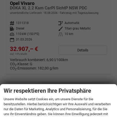
Opel Vivaro
DOKA XL 2.2 Kam CarPl SichtP NSW PDC
unverbindliche Lieferzeit:
18.08.2026
Fahrzeug mit Tageszulassung
Fahrzeugnr.
1311318
Getriebe
Automatik
Kraftstoff
Diesel
Außenfarbe
Titan grau Metallic
Leistung
110 kW (150 PS)
Kilometerstand
10 km
31.03.2026
32.907,– €
Details
incl. 19% MwSt.
Verbrauch kombiniert:
6,90 l/100km
CO
-Klasse:
G
2
CO
-Emissionen:
182,00 g/km
2
Wir respektieren Ihre Privatsphäre
Unsere Website setzt Cookies ein, um unsere Dienste für Sie
bereitzustellen. Hierbei berücksichtigen wir Ihre Auswahl und verarbeiten
nur die Daten für Marketing, Analytics und Personalisierung, für die Sie
uns Ihr Einverständnis geben. Sie können Ihre Einwilligung jederzeit mit