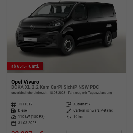
ab 651,– € mtl.
Opel Vivaro
DOKA XL 2.2 Kam CarPl SichtP NSW PDC
unverbindliche Lieferzeit:
18.08.2026
Fahrzeug mit Tageszulassung
Fahrzeugnr.
1311317
Getriebe
Automatik
Kraftstoff
Diesel
Außenfarbe
Carbon schwarz Metallic
Leistung
110 kW (150 PS)
Kilometerstand
10 km
31.03.2026