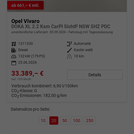
ab 661,– € mtl.
Opel Vivaro
DOKA XL 2.2 Kam CarPl SichtP NSW SHZ PDC
unverbindliche Lieferzeit:
30.09.2026
Fahrzeug mit Tageszulassung
Fahrzeugnr.
1311330
Getriebe
Automatik
Kraftstoff
Diesel
Außenfarbe
Kaolin weiß
Leistung
132 kW (179 PS)
Kilometerstand
10 km
25.06.2026
33.389,– €
Details
incl. 19% MwSt.
Verbrauch kombiniert:
6,90 l/100km
CO
-Klasse:
G
2
CO
-Emissionen:
182,00 g/km
2
Datensätze pro Seite:
10
20
50
100
250