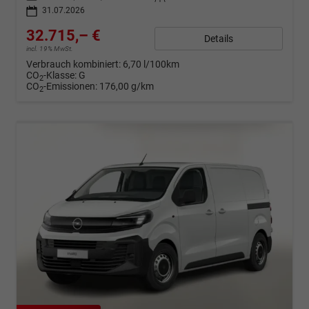
31.07.2026
32.715,– €
Details
incl. 19% MwSt.
Verbrauch kombiniert:
6,70 l/100km
CO
-Klasse:
G
2
CO
-Emissionen:
176,00 g/km
2