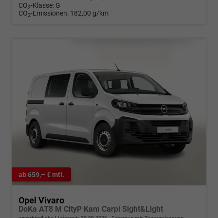
CO
-Klasse:
G
2
CO
-Emissionen:
182,00 g/km
2
ab 659,– € mtl.
Opel Vivaro
DoKa AT8 M CityP Kam Carpl Sight&Light