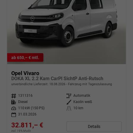
ab 650,– € mtl.
Opel Vivaro
DOKA XL 2.2 Kam CarPl SichtP Anti-Rutsch
unverbindliche Lieferzeit:
18.08.2026
Fahrzeug mit Tageszulassung
Fahrzeugnr.
1311316
Getriebe
Automatik
Kraftstoff
Diesel
Außenfarbe
Kaolin weiß
Leistung
110 kW (150 PS)
Kilometerstand
10 km
31.03.2026
32.811,– €
Details
incl. 19% MwSt.