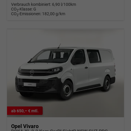
Verbrauch kombiniert:
6,90 l/100km
CO
-Klasse:
G
2
CO
-Emissionen:
182,00 g/km
2
ab 650,– € mtl.
Opel Vivaro