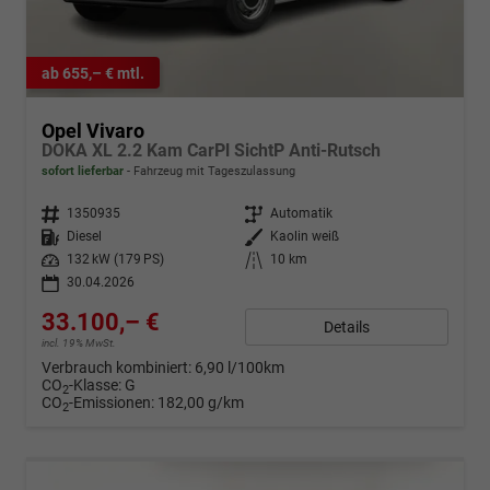
ab 655,– € mtl.
Opel Vivaro
DOKA XL 2.2 Kam CarPl SichtP Anti-Rutsch
sofort lieferbar
Fahrzeug mit Tageszulassung
Fahrzeugnr.
1350935
Getriebe
Automatik
Kraftstoff
Diesel
Außenfarbe
Kaolin weiß
Leistung
132 kW (179 PS)
Kilometerstand
10 km
30.04.2026
33.100,– €
Details
incl. 19% MwSt.
Verbrauch kombiniert:
6,90 l/100km
CO
-Klasse:
G
2
CO
-Emissionen:
182,00 g/km
2