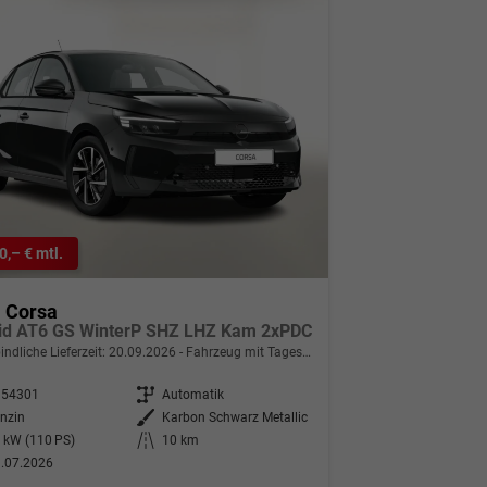
0,– € mtl.
l Corsa
id AT6 GS WinterP SHZ LHZ Kam 2xPDC
indliche Lieferzeit:
20.09.2026
Fahrzeug mit Tageszulassung
354301
Getriebe
Automatik
nzin
Außenfarbe
Karbon Schwarz Metallic
 kW (110 PS)
Kilometerstand
10 km
.07.2026