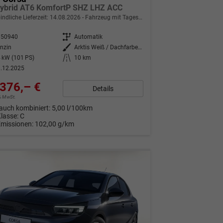
ybrid AT6 KomfortP SHZ LHZ ACC
indliche Lieferzeit:
14.08.2026
Fahrzeug mit Tageszulassung
350940
Getriebe
Automatik
nzin
Außenfarbe
Arktis Weiß / Dachfarbe schwarz
 kW (101 PS)
Kilometerstand
10 km
.12.2025
376,– €
Details
9% MwSt.
auch kombiniert:
5,00 l/100km
Klasse:
C
Emissionen:
102,00 g/km