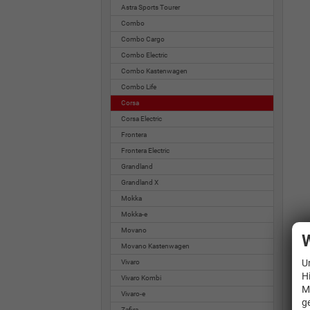
Astra Sports Tourer
Combo
Combo Cargo
Combo Electric
Combo Kastenwagen
Combo Life
Corsa
Corsa Electric
Frontera
Frontera Electric
Grandland
Grandland X
Mokka
Mokka-e
Movano
W
Movano Kastenwagen
U
Vivaro
H
Vivaro Kombi
M
Vivaro-e
g
Zafira