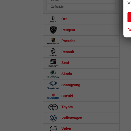
w
Zafira Life
Ora
D
Peugeot
Porsche
Renault
Seat
Skoda
Ssangyong
Suzuki
Toyota
Volkswagen
Volvo