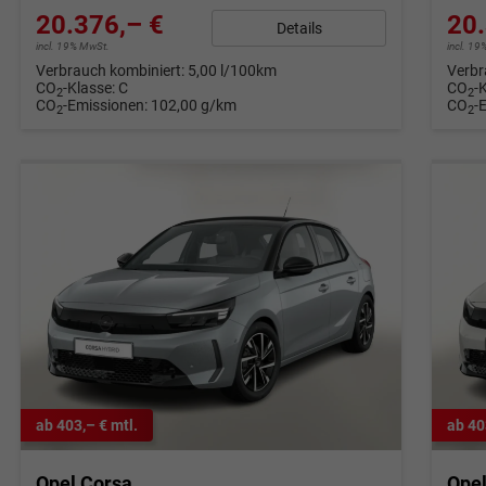
20.376,– €
20.
Details
incl. 19% MwSt.
incl. 1
Verbrauch kombiniert:
5,00 l/100km
Verbr
CO
-Klasse:
C
CO
-
2
2
CO
-Emissionen:
102,00 g/km
CO
-
2
2
ab 403,– € mtl.
ab 40
Opel Corsa
Ope