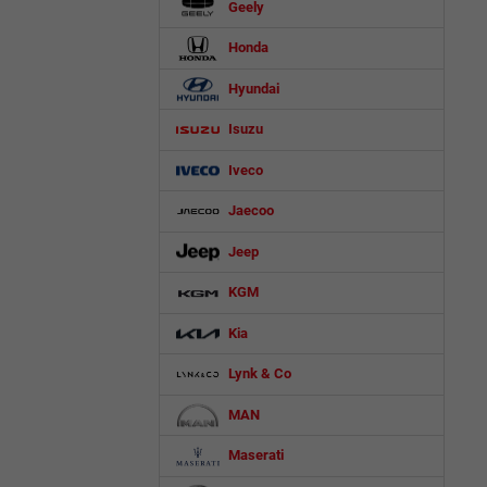
Geely
Honda
Hyundai
Isuzu
Iveco
Jaecoo
Jeep
KGM
Kia
Lynk & Co
MAN
Maserati