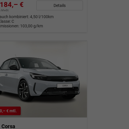
184,– €
Details
9% MwSt.
auch kombiniert:
4,50 l/100km
Klasse:
C
Emissionen:
103,00 g/km
0,– € mtl.
l Corsa