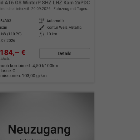
id AT6 GS WinterP SHZ LHZ Kam 2xPDC
indliche Lieferzeit:
20.09.2026
Fahrzeug mit Tageszulassung
354303
Getriebe
Automatik
nzin
Außenfarbe
Kontur Weiß Metallic
 kW (110 PS)
Kilometerstand
10 km
.07.2026
184,– €
Details
9% MwSt.
auch kombiniert:
4,50 l/100km
Klasse:
C
Emissionen:
103,00 g/km