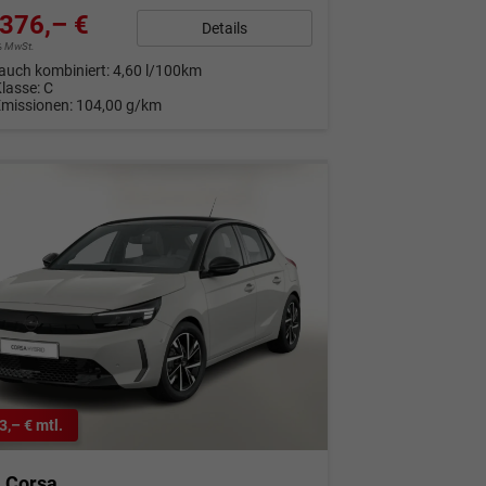
376,– €
Details
9% MwSt.
auch kombiniert:
4,60 l/100km
Klasse:
C
Emissionen:
104,00 g/km
3,– € mtl.
l Corsa