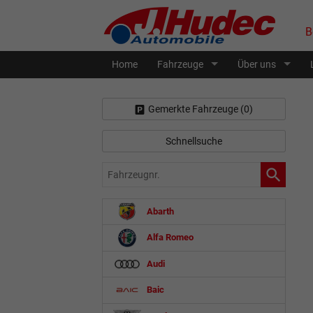
B
Home
Fahrzeuge
Über uns
Gemerkte Fahrzeuge (
0
)
Schnellsuche
Fahrzeugnr.
Abarth
Alfa Romeo
Audi
Baic