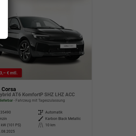
3,– € mtl.
l Corsa
ybrid AT6 KomfortP SHZ LHZ ACC
lieferbar
Fahrzeug mit Tageszulassung
335490
Getriebe
Automatik
nzin
Außenfarbe
Karbon Black Metallic
 kW (101 PS)
Kilometerstand
10 km
.08.2025