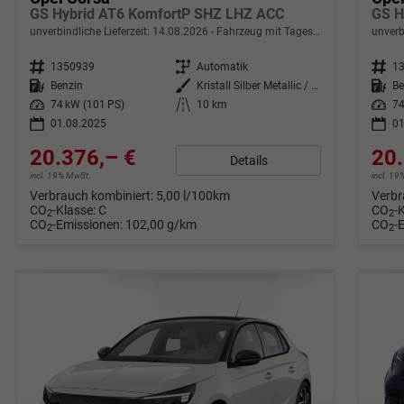
GS Hybrid AT6 KomfortP SHZ LHZ ACC
GS H
unverbindliche Lieferzeit:
14.08.2026
Fahrzeug mit Tageszulassung
unverb
Fahrzeugnr.
1350939
Getriebe
Automatik
Fahrzeugnr.
1
Kraftstoff
Benzin
Außenfarbe
Kristall Silber Metallic / Dachf
Kraftstoff
Be
Leistung
74 kW (101 PS)
Kilometerstand
10 km
Leistung
74
01.08.2025
01
20.376,– €
20.
Details
incl. 19% MwSt.
incl. 1
Verbrauch kombiniert:
5,00 l/100km
Verbr
CO
-Klasse:
C
CO
-
2
2
CO
-Emissionen:
102,00 g/km
CO
-
2
2