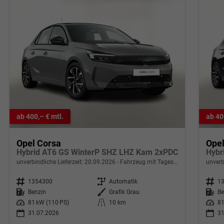
ab 400,– € mtl.
ab 40
Opel Corsa
Ope
Hybrid AT6 GS WinterP SHZ LHZ Kam 2xPDC
Hybr
unverbindliche Lieferzeit:
20.09.2026
Fahrzeug mit Tageszulassung
unverb
Fahrzeugnr.
1354300
Getriebe
Automatik
Fahrzeugnr.
1
Kraftstoff
Benzin
Außenfarbe
Grafik Grau
Kraftstoff
Be
Leistung
81 kW (110 PS)
Kilometerstand
10 km
Leistung
81
31.07.2026
31