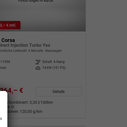
3,– € mtl.
l Corsa
irect Injection Turbo Yes
indliche Lieferzeit:
6 Monate
Neuwagen
311956
Getriebe
Schalt. 6-Gang
nzin
Leistung
74 kW (101 PS)
364,– €
Details
9% MwSt.
auch kombiniert:
5,30 l/100km
Klasse:
D
.
Emissionen:
120,00 g/km
is