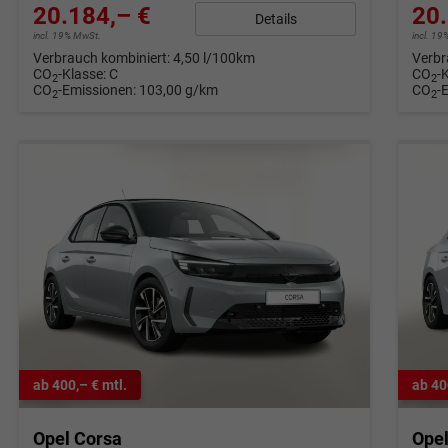
20.184,– €
20.
Details
incl. 19% MwSt.
incl. 1
Verbrauch kombiniert:
4,50 l/100km
Verbr
CO
-Klasse:
C
CO
-
2
2
CO
-Emissionen:
103,00 g/km
CO
-
2
2
ab 400,– € mtl.
ab 40
Opel Corsa
Ope