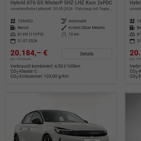
Hybrid AT6 GS WinterP SHZ LHZ Kam 2xPDC
Hybr
unverbindliche Lieferzeit:
20.09.2026
Fahrzeug mit Tageszulassung
unverb
Fahrzeugnr.
1354302
Getriebe
Automatik
Fahrzeugnr.
1
Kraftstoff
Benzin
Außenfarbe
Kristall Silber Metallic
Kraftstoff
Be
Leistung
81 kW (110 PS)
Kilometerstand
10 km
Leistung
81
31.07.2026
31
20.184,– €
20.
Details
incl. 19% MwSt.
incl. 1
Verbrauch kombiniert:
4,50 l/100km
Verbr
CO
-Klasse:
C
CO
-
2
2
CO
-Emissionen:
103,00 g/km
CO
-
2
2