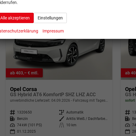
iderrufen.
Alle akzeptieren
Einstellungen
atenschutzerklärung
Impressum
ab 403,– € mtl.
ab 40
Opel Corsa
Ope
GS Hybrid AT6 KomfortP SHZ LHZ ACC
GS H
unverbindliche Lieferzeit:
04.09.2026
Fahrzeug mit Tageszulassung
sofort 
Fahrzeugnr.
1320650
Getriebe
Automatik
Fahrzeugnr.
1
Kraftstoff
Benzin
Außenfarbe
Arktis Weiß / Dachfarbe schwarz
Kraftstoff
Be
Leistung
74 kW (101 PS)
Kilometerstand
10 km
Leistung
74
01.12.2025
28