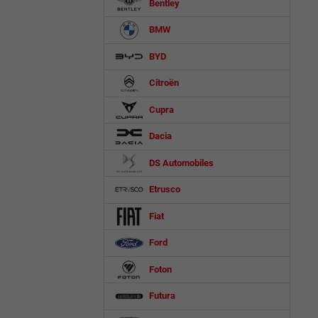
Bentley
BMW
BYD
Citroën
Cupra
Dacia
DS Automobiles
Etrusco
Fiat
Ford
Foton
Futura