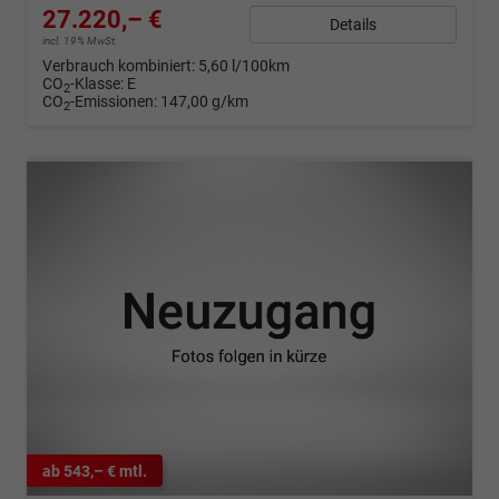
27.220,– €
Details
incl. 19% MwSt.
Verbrauch kombiniert:
5,60 l/100km
CO
-Klasse:
E
2
CO
-Emissionen:
147,00 g/km
2
ab 543,– € mtl.