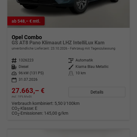
ab 548,– € mtl.
Opel Combo
GS AT8 Pano Klimaaut LHZ IntelliLux Kam
unverbindliche Lieferzeit:
23.10.2026
Fahrzeug mit Tageszulassung
Fahrzeugnr.
1326223
Getriebe
Automatik
Kraftstoff
Diesel
Außenfarbe
Kiama Blau Metallic
Leistung
96 kW (131 PS)
Kilometerstand
10 km
31.07.2026
27.663,– €
Details
incl. 19% MwSt.
Verbrauch kombiniert:
5,50 l/100km
CO
-Klasse:
E
2
CO
-Emissionen:
145,00 g/km
2