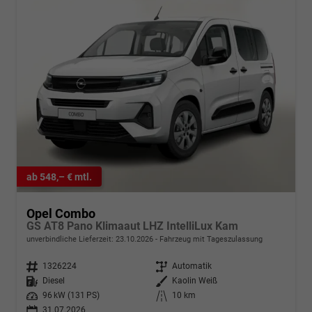
ab 548,– € mtl.
Opel Combo
GS AT8 Pano Klimaaut LHZ IntelliLux Kam
unverbindliche Lieferzeit:
23.10.2026
Fahrzeug mit Tageszulassung
Fahrzeugnr.
1326224
Getriebe
Automatik
Kraftstoff
Diesel
Außenfarbe
Kaolin Weiß
Leistung
96 kW (131 PS)
Kilometerstand
10 km
31.07.2026