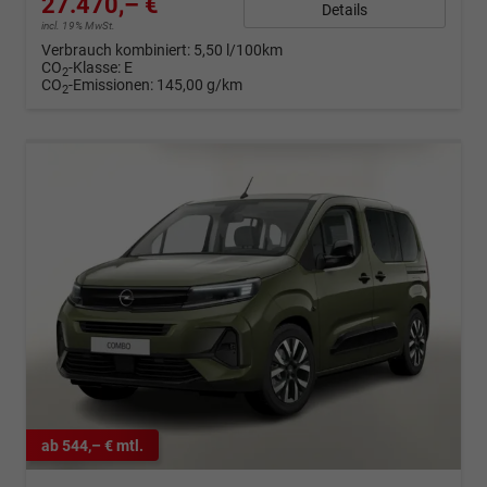
27.470,– €
Details
incl. 19% MwSt.
Verbrauch kombiniert:
5,50 l/100km
CO
-Klasse:
E
2
CO
-Emissionen:
145,00 g/km
2
ab 544,– € mtl.