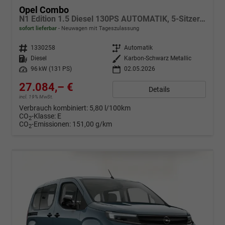
Opel Combo
N1 Edition 1.5 Diesel 130PS AUTOMATIK, 5-Sitzer, Karbon-Schwarz Metallic, NAVI, Parksensoren hinten, Rückfahrkamera, KEYLESS, 2-Zonen-Klimaautomatik, Schiebetüre links/rechts, 16" Alu, Abgedunkelte Scheiben Tempomat, IntelliLux Matrix-Licht
sofort lieferbar
Neuwagen mit Tageszulassung
Fahrzeugnr.
1330258
Getriebe
Automatik
Kraftstoff
Diesel
Außenfarbe
Karbon-Schwarz Metallic
Leistung
96 kW (131 PS)
02.05.2026
27.084,– €
Details
incl. 19% MwSt.
Verbrauch kombiniert:
5,80 l/100km
CO
-Klasse:
E
2
CO
-Emissionen:
151,00 g/km
2