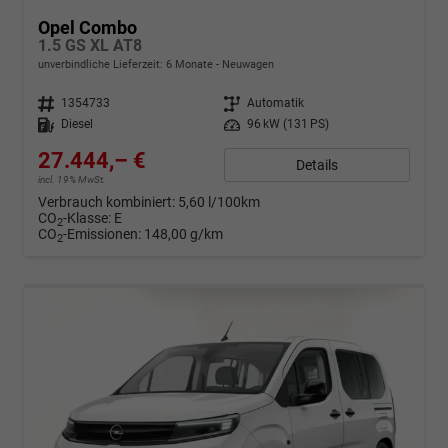
Opel Combo
1.5 GS XL AT8
unverbindliche Lieferzeit:
6 Monate
Neuwagen
Fahrzeugnr.
1354733
Getriebe
Automatik
Kraftstoff
Diesel
Leistung
96 kW (131 PS)
27.444,– €
Details
incl. 19% MwSt.
Verbrauch kombiniert:
5,60 l/100km
CO
-Klasse:
E
2
CO
-Emissionen:
148,00 g/km
2