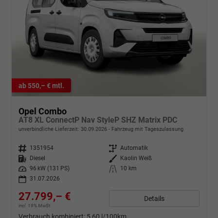
ab 550,– € mtl.
Opel Combo
AT8 XL ConnectP Nav StyleP SHZ Matrix PDC
unverbindliche Lieferzeit:
30.09.2026
Fahrzeug mit Tageszulassung
Fahrzeugnr.
1351954
Getriebe
Automatik
Kraftstoff
Diesel
Außenfarbe
Kaolin Weiß
Leistung
96 kW (131 PS)
Kilometerstand
10 km
31.07.2026
27.799,– €
Details
incl. 19% MwSt.
Verbrauch kombiniert:
5,60 l/100km