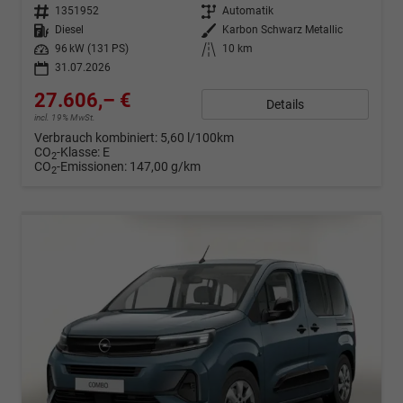
Fahrzeugnr.
1351952
Getriebe
Automatik
Kraftstoff
Diesel
Außenfarbe
Karbon Schwarz Metallic
Leistung
96 kW (131 PS)
Kilometerstand
10 km
31.07.2026
27.606,– €
Details
incl. 19% MwSt.
Verbrauch kombiniert:
5,60 l/100km
CO
-Klasse:
E
2
CO
-Emissionen:
147,00 g/km
2