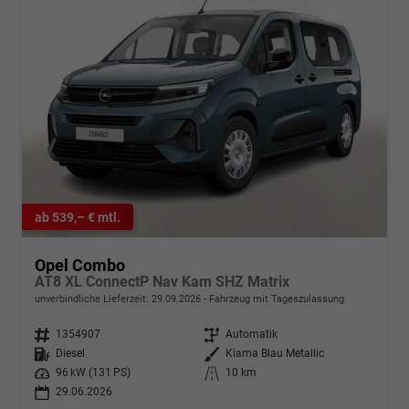
ab 539,– € mtl.
Opel Combo
AT8 XL ConnectP Nav Kam SHZ Matrix
unverbindliche Lieferzeit:
29.09.2026
Fahrzeug mit Tageszulassung
Fahrzeugnr.
1354907
Getriebe
Automatik
Kraftstoff
Diesel
Außenfarbe
Kiama Blau Metallic
Leistung
96 kW (131 PS)
Kilometerstand
10 km
29.06.2026