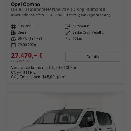
Opel Combo
GS AT8 Connect+P Nav 2xPDC Keyl Klimaaut
unverbindliche Lieferzeit:
23.10.2026
Fahrzeug mit Tageszulassung
Fahrzeugnr.
1351925
Getriebe
Automatik
Kraftstoff
Diesel
Außenfarbe
Sirkka Grün Metallic
Leistung
96 kW (131 PS)
Kilometerstand
10 km
29.06.2026
27.470,– €
Details
incl. 19% MwSt.
Verbrauch kombiniert:
5,50 l/100km
CO
-Klasse:
E
2
CO
-Emissionen:
145,00 g/km
2