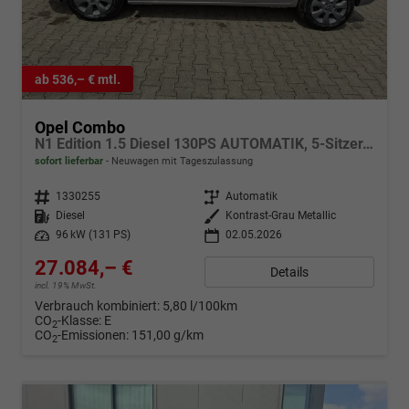
ab 536,– € mtl.
Opel Combo
N1 Edition 1.5 Diesel 130PS AUTOMATIK, 5-Sitzer, Kontrast-Grau Metallic, NAVI, Parksensoren hinten, Rückfahrkamera, KEYLESS, 2-Zonen-Klimaautomatik, Schiebetüre links/rechts, 16" Alu, Abgedunkelte Scheiben Tempomat, IntelliLux Matrix-Licht
sofort lieferbar
Neuwagen mit Tageszulassung
Fahrzeugnr.
1330255
Getriebe
Automatik
Kraftstoff
Diesel
Außenfarbe
Kontrast-Grau Metallic
Leistung
96 kW (131 PS)
02.05.2026
27.084,– €
Details
incl. 19% MwSt.
Verbrauch kombiniert:
5,80 l/100km
CO
-Klasse:
E
2
CO
-Emissionen:
151,00 g/km
2