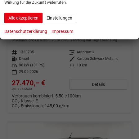
Wirkung für die Zukunft widerrufen.
ab 544,– € mtl.
Alle akzeptieren
Einstellungen
Opel Combo
Datenschutzerklärung
Impressum
GS AT8 Connect+P Nav 2xPDC Keyl Klimaaut
unverbindliche Lieferzeit:
23.10.2026
Fahrzeug mit Tageszulassung
Fahrzeugnr.
1338735
Getriebe
Automatik
Kraftstoff
Diesel
Außenfarbe
Karbon Schwarz Metallic
Leistung
96 kW (131 PS)
Kilometerstand
10 km
29.06.2026
27.470,– €
Details
incl. 19% MwSt.
Verbrauch kombiniert:
5,50 l/100km
CO
-Klasse:
E
2
CO
-Emissionen:
145,00 g/km
2