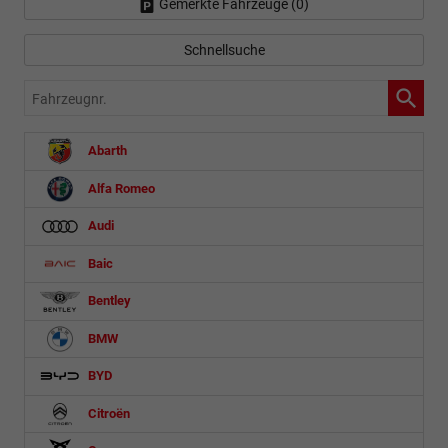
Gemerkte Fahrzeuge (
0
)
Schnellsuche
Fahrzeugnr.
Abarth
Alfa Romeo
Audi
Baic
Bentley
BMW
BYD
Citroën