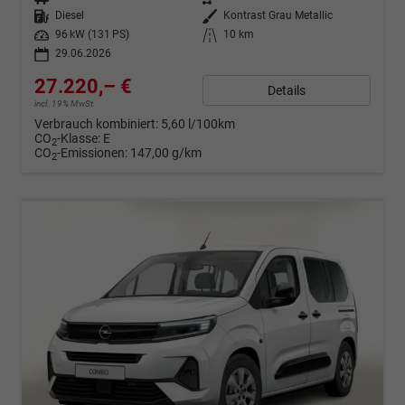
Kraftstoff
Diesel
Außenfarbe
Kontrast Grau Metallic
Leistung
96 kW (131 PS)
Kilometerstand
10 km
29.06.2026
27.220,– €
Details
incl. 19% MwSt.
Verbrauch kombiniert:
5,60 l/100km
CO
-Klasse:
E
2
CO
-Emissionen:
147,00 g/km
2