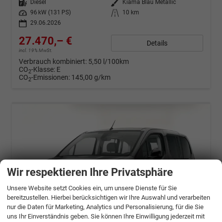
Kraftstoff
Diesel
Außenfarbe
Kiama Blau Metallic
Leistung
96 kW (131 PS)
Kilometerstand
10 km
29.06.2026
27.470,– €
Details
incl. 19% MwSt.
Verbrauch kombiniert:
5,50 l/100km
CO
-Klasse:
E
2
CO
-Emissionen:
145,00 g/km
2
Wir respektieren Ihre Privatsphäre
Unsere Website setzt Cookies ein, um unsere Dienste für Sie
bereitzustellen. Hierbei berücksichtigen wir Ihre Auswahl und verarbeiten
nur die Daten für Marketing, Analytics und Personalisierung, für die Sie
uns Ihr Einverständnis geben. Sie können Ihre Einwilligung jederzeit mit