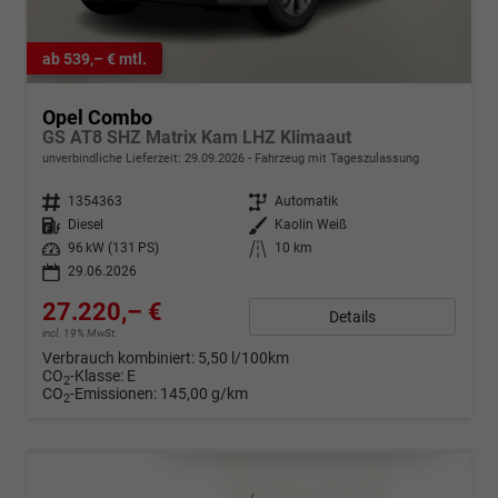
ab 539,– € mtl.
Opel Combo
GS AT8 SHZ Matrix Kam LHZ Klimaaut
unverbindliche Lieferzeit:
29.09.2026
Fahrzeug mit Tageszulassung
Fahrzeugnr.
1354363
Getriebe
Automatik
Kraftstoff
Diesel
Außenfarbe
Kaolin Weiß
Leistung
96 kW (131 PS)
Kilometerstand
10 km
29.06.2026
27.220,– €
Details
incl. 19% MwSt.
Verbrauch kombiniert:
5,50 l/100km
CO
-Klasse:
E
2
CO
-Emissionen:
145,00 g/km
2