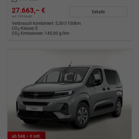
27.663,– €
Details
incl. 19% MwSt.
Verbrauch kombiniert:
5,50 l/100km
CO
-Klasse:
E
2
CO
-Emissionen:
145,00 g/km
2
ab 548,– € mtl.