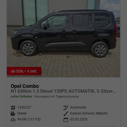
ab 536,– € mtl.
Opel Combo
N1 Edition 1.5 Diesel 130PS AUTOMATIK, 5-Sitzer, Karbon-Schwarz Metallic, NAVI, Parksensoren hinten, Rückfahrkamera, KEYLESS, 2-Zonen-Klimaautomatik, Schiebetüre links/rechts, 16" Alu, Abgedunkelte Scheiben Tempomat, IntelliLux Matrix-Licht
sofort lieferbar
Neuwagen mit Tageszulassung
Fahrzeugnr.
1330257
Getriebe
Automatik
Kraftstoff
Diesel
Außenfarbe
Karbon-Schwarz Metallic
Leistung
96 kW (131 PS)
02.05.2026