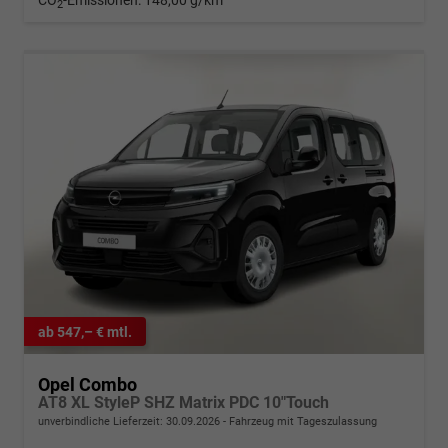
CO
-Emissionen:
148,00 g/km
2
ab 547,– € mtl.
Opel Combo
AT8 XL StyleP SHZ Matrix PDC 10"Touch
unverbindliche Lieferzeit:
30.09.2026
Fahrzeug mit Tageszulassung