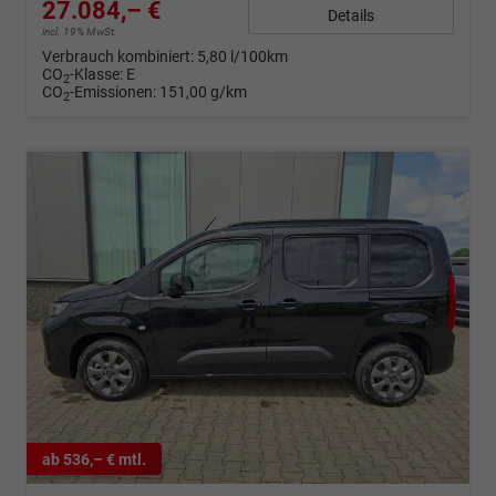
27.084,– €
Details
incl. 19% MwSt.
Verbrauch kombiniert:
5,80 l/100km
CO
-Klasse:
E
2
CO
-Emissionen:
151,00 g/km
2
ab 536,– € mtl.