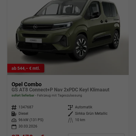
ab 544,– € mtl.
Opel Combo
GS AT8 Connect+P Nav 2xPDC Keyl Klimaaut
sofort lieferbar
Fahrzeug mit Tageszulassung
Fahrzeugnr.
1347687
Getriebe
Automatik
Kraftstoff
Diesel
Außenfarbe
Sirkka Grün Metallic
Leistung
96 kW (131 PS)
Kilometerstand
10 km
30.03.2026