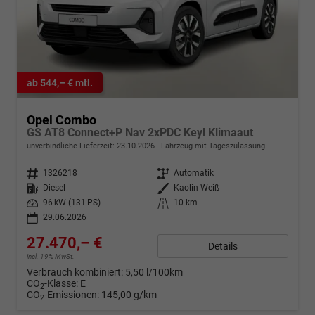
ab 544,– € mtl.
Opel Combo
GS AT8 Connect+P Nav 2xPDC Keyl Klimaaut
unverbindliche Lieferzeit:
23.10.2026
Fahrzeug mit Tageszulassung
Fahrzeugnr.
1326218
Getriebe
Automatik
Kraftstoff
Diesel
Außenfarbe
Kaolin Weiß
Leistung
96 kW (131 PS)
Kilometerstand
10 km
29.06.2026
27.470,– €
Details
incl. 19% MwSt.
Verbrauch kombiniert:
5,50 l/100km
CO
-Klasse:
E
2
CO
-Emissionen:
145,00 g/km
2