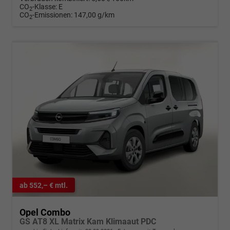
CO
-Klasse:
E
2
CO
-Emissionen:
147,00 g/km
2
ab 552,– € mtl.
Opel Combo
GS AT8 XL Matrix Kam Klimaaut PDC