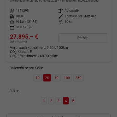
unverbindliche Lieferzeit:
30.09.2026
Fahrzeug mit Tageszulassung
Fahrzeugnr.
1351295
Getriebe
Automatik
Kraftstoff
Diesel
Außenfarbe
Kontrast Grau Metallic
Leistung
96 kW (131 PS)
Kilometerstand
10 km
31.07.2026
27.895,– €
Details
incl. 19% MwSt.
Verbrauch kombiniert:
5,60 l/100km
CO
-Klasse:
E
2
CO
-Emissionen:
148,00 g/km
2
Datensätze pro Seite:
10
20
50
100
250
Seiten:
1
2
3
4
5