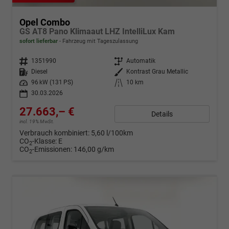
Opel Combo
GS AT8 Pano Klimaaut LHZ IntelliLux Kam
sofort lieferbar
Fahrzeug mit Tageszulassung
Fahrzeugnr.
1351990
Getriebe
Automatik
Kraftstoff
Diesel
Außenfarbe
Kontrast Grau Metallic
Leistung
96 kW (131 PS)
Kilometerstand
10 km
30.03.2026
27.663,– €
Details
incl. 19% MwSt.
Verbrauch kombiniert:
5,60 l/100km
CO
-Klasse:
E
2
CO
-Emissionen:
146,00 g/km
2