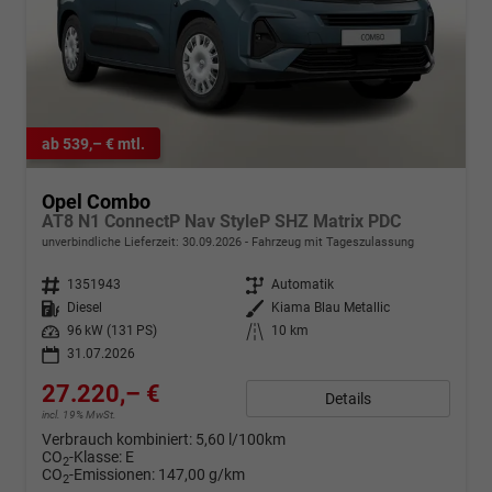
ab 539,– € mtl.
Opel Combo
AT8 N1 ConnectP Nav StyleP SHZ Matrix PDC
unverbindliche Lieferzeit:
30.09.2026
Fahrzeug mit Tageszulassung
Fahrzeugnr.
1351943
Getriebe
Automatik
Kraftstoff
Diesel
Außenfarbe
Kiama Blau Metallic
Leistung
96 kW (131 PS)
Kilometerstand
10 km
31.07.2026
27.220,– €
Details
incl. 19% MwSt.
Verbrauch kombiniert:
5,60 l/100km
CO
-Klasse:
E
2
CO
-Emissionen:
147,00 g/km
2