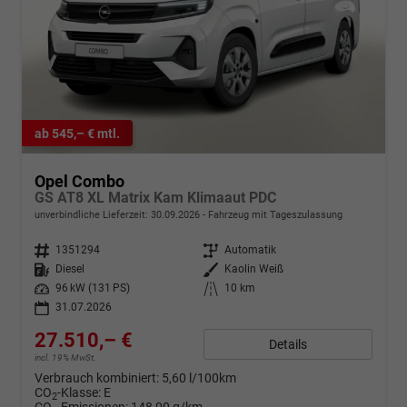
ab 545,– € mtl.
Opel Combo
GS AT8 XL Matrix Kam Klimaaut PDC
unverbindliche Lieferzeit:
30.09.2026
Fahrzeug mit Tageszulassung
Fahrzeugnr.
1351294
Getriebe
Automatik
Kraftstoff
Diesel
Außenfarbe
Kaolin Weiß
Leistung
96 kW (131 PS)
Kilometerstand
10 km
31.07.2026
27.510,– €
Details
incl. 19% MwSt.
Verbrauch kombiniert:
5,60 l/100km
CO
-Klasse:
E
2