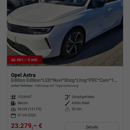
ab 461,– € mtl.
Opel Astra
Edition Edition*LED*Navi*Shzg*Lhzg*PDC*Cam*17Zoll*
sofort lieferbar
Fahrzeug mit Tageszulassung
Fahrzeugnr.
1326947
Getriebe
Schaltgetriebe
Kraftstoff
Benzin
Außenfarbe
Arktis Weiß
Leistung
96 kW (131 PS)
Kilometerstand
50 km
01.04.2026
23.279,– €
Details