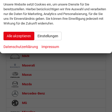
Unsere Website setzt Cookies ein, um unsere Dienste für Sie
bereitzustellen. Hierbei berücksichtigen wir Ihre Auswahl und verarbeiten
Jaecoo
nur die Daten für Marketing, Analytics und Personalisierung, für die Sie
Jeep
uns Ihr Einverständnis geben. Sie können Ihre Einwilligung jederzeit mit
Wirkung für die Zukunft widerrufen.
KGM
Alle akzeptieren
Einstellungen
Kia
Datenschutzerklärung
Impressum
Lynk & Co
MAN
Maserati
Maxus
Mazda
Mercedes-Benz
MG