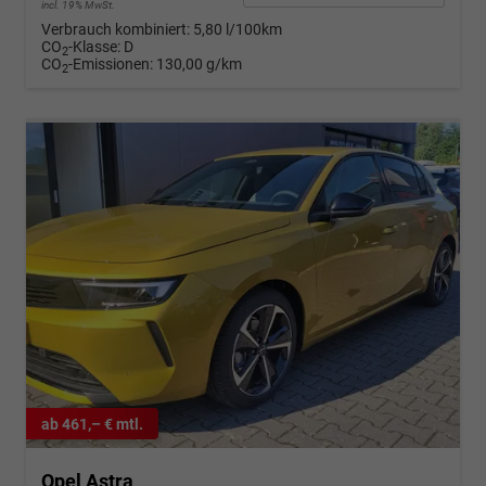
incl. 19% MwSt.
Verbrauch kombiniert:
5,80 l/100km
CO
-Klasse:
D
2
CO
-Emissionen:
130,00 g/km
2
ab 461,– € mtl.
Opel Astra