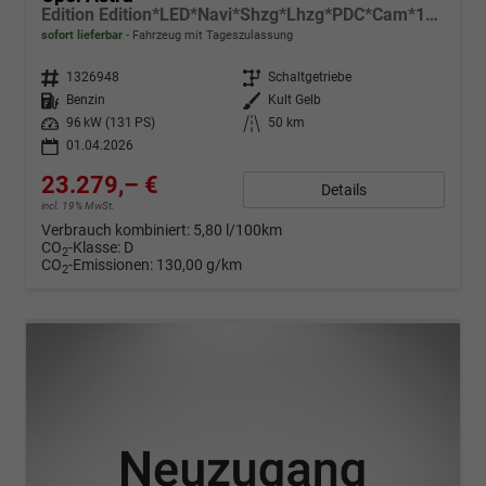
Edition Edition*LED*Navi*Shzg*Lhzg*PDC*Cam*17Zoll*
sofort lieferbar
Fahrzeug mit Tageszulassung
Fahrzeugnr.
1326948
Getriebe
Schaltgetriebe
Kraftstoff
Benzin
Außenfarbe
Kult Gelb
Leistung
96 kW (131 PS)
Kilometerstand
50 km
01.04.2026
23.279,– €
Details
incl. 19% MwSt.
Verbrauch kombiniert:
5,80 l/100km
CO
-Klasse:
D
2
CO
-Emissionen:
130,00 g/km
2