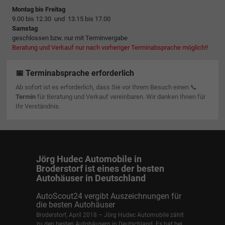
Montag bis Freitag
9.00 bis 12.30 und 13.15 bis 17.00
Samstag
geschlossen bzw. nur mit Terminvergabe
Beratung und Verkauf nur nach vorheriger Terminabsprache möglich!!
📅 Terminabsprache erforderlich
Ab sofort ist es erforderlich, dass Sie vor Ihrem Besuch einen 📞
Termin
für Beratung und Verkauf vereinbaren. Wir danken Ihnen für
Ihr Verständnis.
Jörg Hudec Automobile in
Broderstorf ist eines der besten
Autohäuser in Deutschland
AutoScout24 vergibt Auszeichnungen für
die besten Autohäuser
Broderstorf, April 2018 – Jörg Hudec Automobile zählt
zu den besten Autohäusern in Deutschland. Es hat bei