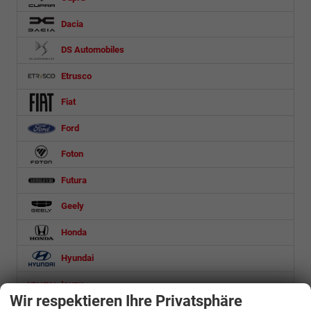
Dacia
DS Automobiles
Etrusco
Fiat
Ford
Foton
Futura
Geely
Honda
Hyundai
Isuzu
Wir respektieren Ihre Privatsphäre
Iveco