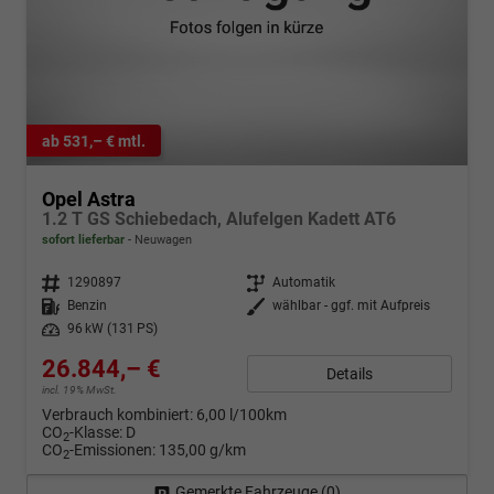
ab 531,– € mtl.
Opel Astra
1.2 T GS Schiebedach, Alufelgen Kadett AT6
sofort lieferbar
Neuwagen
Fahrzeugnr.
1290897
Getriebe
Automatik
Kraftstoff
Benzin
Außenfarbe
wählbar - ggf. mit Aufpreis
Leistung
96 kW (131 PS)
26.844,– €
Details
incl. 19% MwSt.
Verbrauch kombiniert:
6,00 l/100km
CO
-Klasse:
D
2
CO
-Emissionen:
135,00 g/km
2
Gemerkte Fahrzeuge (
0
)