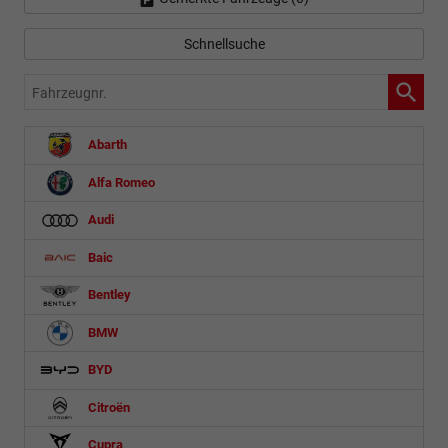
Schnellsuche
Fahrzeugnr.
Abarth
Alfa Romeo
Audi
Baic
Bentley
BMW
BYD
Citroën
Cupra