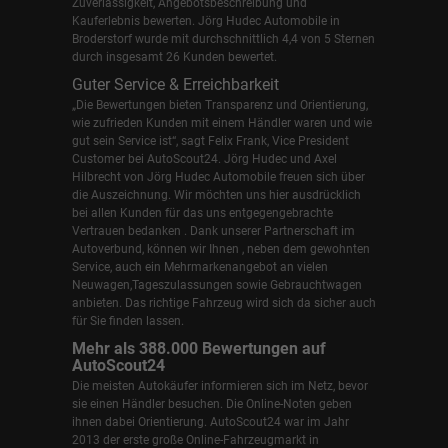
Zuverlässigkeit, Angebotsbeschreibung und
Kauferlebnis bewerten. Jörg Hudec Automobile in
Broderstorf wurde mit durchschnittlich 4,4 von 5 Sternen
durch insgesamt 26 Kunden bewertet.
Guter Service & Erreichbarkeit
„Die Bewertungen bieten Transparenz und Orientierung,
wie zufrieden Kunden mit einem Händler waren und wie
gut sein Service ist“, sagt Felix Frank, Vice President
Customer bei AutoScout24.
Jörg Hudec und Axel
Hilbrecht
von Jörg Hudec Automobile freuen sich über
die Auszeichnung. Wir möchten uns hier ausdrücklich
bei allen Kunden für das uns entgegengebrachte
Vertrauen bedanken . Dank unserer Partnerschaft im
Autoverbund, können wir Ihnen , neben dem gewohnten
Service, auch ein Mehrmarkenangebot an vielen
Neuwagen,Tageszulassungen sowie Gebrauchtwagen
anbieten. Das richtige Fahrzeug wird sich da sicher auch
für Sie finden lassen.
Mehr als 388.000 Bewertungen auf
AutoScout24
Die meisten Autokäufer informieren sich im Netz, bevor
sie einen Händler besuchen. Die Online-Noten geben
ihnen dabei Orientierung. AutoScout24 war im Jahr
2013 der erste große Online-Fahrzeugmarkt in