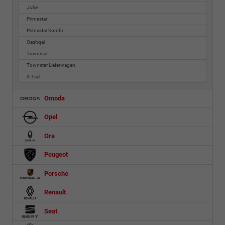
Juke
Primastar
Primastar Kombi
Qashqai
Townstar
Townstar Lieferwagen
X-Trail
Omoda
Opel
Ora
Peugeot
Porsche
Renault
Seat