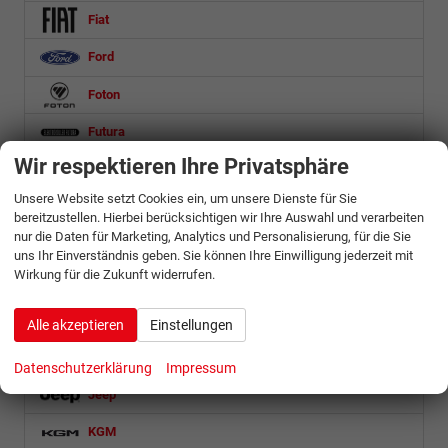
Fiat
Ford
Foton
Futura
Wir respektieren Ihre Privatsphäre
Geely
Unsere Website setzt Cookies ein, um unsere Dienste für Sie
Honda
bereitzustellen. Hierbei berücksichtigen wir Ihre Auswahl und verarbeiten
nur die Daten für Marketing, Analytics und Personalisierung, für die Sie
Hyundai
uns Ihr Einverständnis geben. Sie können Ihre Einwilligung jederzeit mit
Wirkung für die Zukunft widerrufen.
Isuzu
Iveco
Alle akzeptieren
Einstellungen
Jaecoo
Datenschutzerklärung
Impressum
Jeep
KGM