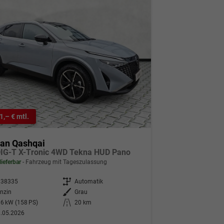
1,– € mtl.
san Qashqai
DIG-T X-Tronic 4WD Tekna HUD Pano
lieferbar
Fahrzeug mit Tageszulassung
338335
Getriebe
Automatik
nzin
Außenfarbe
Grau
6 kW (158 PS)
Kilometerstand
20 km
.05.2026