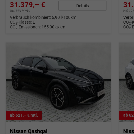
31.379,– €
31.
Details
incl. 19% MwSt.
incl. 1
Verbrauch kombiniert:
6,90 l/100km
Verbr
CO
-Klasse:
E
CO
-
2
2
CO
-Emissionen:
155,00 g/km
CO
-
2
2
ab 621,– € mtl.
ab 62
Nissan Qashqai
Nis