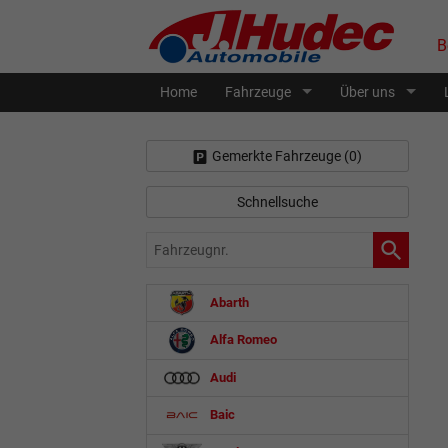
B
Home
Fahrzeuge
Über uns
Gemerkte Fahrzeuge (
0
)
Schnellsuche
Fahrzeugnr.
Abarth
Alfa Romeo
Audi
Baic