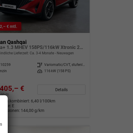
2,– € mtl.
san Qashqai
Tekna+ 1.3 MHEV 158PS/116kW Xtronic 2026
indliche Lieferzeit: Ca. 3-4 Monate
Neuwagen
310259
Getriebe
Variomatic/CVT, stufenlos
nzin
Leistung
116 kW (158 PS)
405,– €
Details
9% MwSt.
auch kombiniert:
6,40 l/100km
Klasse:
E
Emissionen:
144,00 g/km
.
is