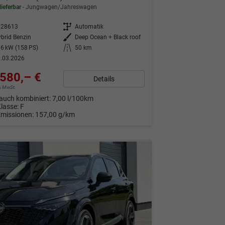
lieferbar
Jungwagen/Jahreswagen
328613
Getriebe
Automatik
brid Benzin
Außenfarbe
Deep Ocean + Black roof
6 kW (158 PS)
Kilometerstand
50 km
.03.2026
580,– €
Details
9% MwSt.
auch kombiniert:
7,00 l/100km
Klasse:
F
Emissionen:
157,00 g/km