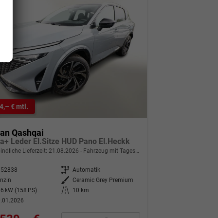
4,– € mtl.
san Qashqai
a+ Leder El.Sitze HUD Pano El.Heckk
indliche Lieferzeit:
21.08.2026
Fahrzeug mit Tageszulassung
352838
Getriebe
Automatik
nzin
Außenfarbe
Ceramic Grey Premium
6 kW (158 PS)
Kilometerstand
10 km
.01.2026