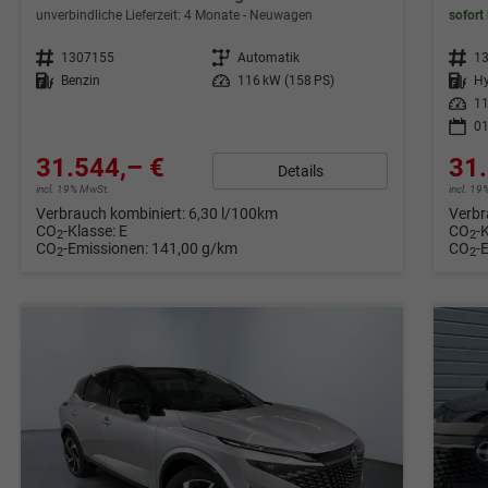
unverbindliche Lieferzeit:
4 Monate
Neuwagen
sofort 
Fahrzeugnr.
1307155
Getriebe
Automatik
Fahrzeugnr.
1
Kraftstoff
Benzin
Leistung
116 kW (158 PS)
Kraftstoff
Hy
Leistung
11
01
31.544,– €
31.
Details
incl. 19% MwSt.
incl. 1
Verbrauch kombiniert:
6,30 l/100km
Verbr
CO
-Klasse:
E
CO
-
2
2
CO
-Emissionen:
141,00 g/km
CO
-
2
2