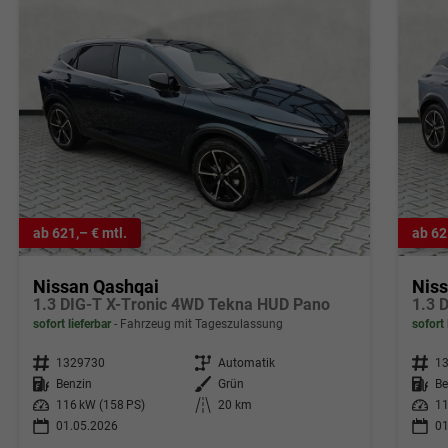
ab 621,– € mtl.
ab 62
Nissan Qashqai
Nis
1.3 DIG-T X-Tronic 4WD Tekna HUD Pano
1.3 
sofort lieferbar
Fahrzeug mit Tageszulassung
sofort 
Fahrzeugnr.
1329730
Getriebe
Automatik
Fahrzeugnr.
1
Kraftstoff
Benzin
Außenfarbe
Grün
Kraftstoff
Be
Leistung
116 kW (158 PS)
Kilometerstand
20 km
Leistung
11
01.05.2026
01