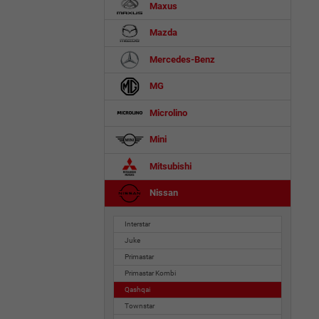
Maxus
Mazda
Mercedes-Benz
MG
Microlino
Mini
Mitsubishi
Nissan
Interstar
Juke
Primastar
Primastar Kombi
Qashqai
Townstar