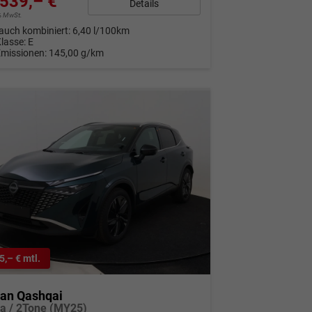
539,– €
Details
9% MwSt.
auch kombiniert:
6,40 l/100km
Klasse:
E
Emissionen:
145,00 g/km
5,– € mtl.
san Qashqai
a / 2Tone (MY25)