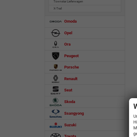
Townstar Lieferwagen
X-Trail
Omoda
Opel
Ora
Peugeot
Porsche
Renault
Seat
Skoda
W
Ssangyong
U
H
Suzuki
M
g
Toyota