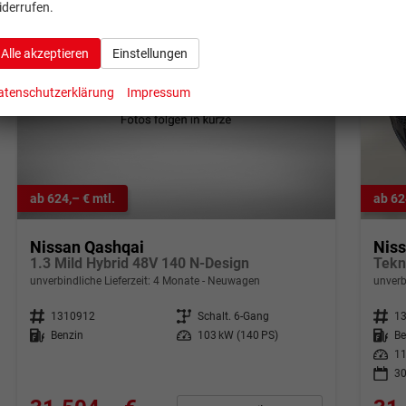
iderrufen.
Alle akzeptieren
Einstellungen
atenschutzerklärung
Impressum
ab 624,– € mtl.
ab 62
Nissan Qashqai
Nis
1.3 Mild Hybrid 48V 140 N-Design
Tekn
unverbindliche Lieferzeit:
4 Monate
Neuwagen
unverb
Fahrzeugnr.
1310912
Getriebe
Schalt. 6-Gang
Fahrzeugnr.
1
Kraftstoff
Benzin
Leistung
103 kW (140 PS)
Kraftstoff
Be
Leistung
11
30