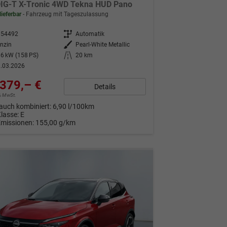
DIG-T X-Tronic 4WD Tekna HUD Pano
lieferbar
Fahrzeug mit Tageszulassung
354492
Getriebe
Automatik
nzin
Außenfarbe
Pearl-White Metallic
6 kW (158 PS)
Kilometerstand
20 km
.03.2026
379,– €
Details
9% MwSt.
auch kombiniert:
6,90 l/100km
Klasse:
E
Emissionen:
155,00 g/km