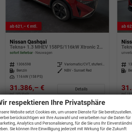
ab 621,– € mtl.
ab 62
Nissan Qashqai
Nis
Tekna+ 1.3 MHEV 158PS/116kW Xtronic 2026 +20"ALU+PANO+BOSE+HuD
sofort lieferbar
Neuwagen
unverb
Fahrzeugnr.
1306598
Getriebe
Variomatic/CVT, stufenlos
Fahrzeugnr.
1
Kraftstoff
Benzin
Außenfarbe
NBV - Sunset Red
Kraftstoff
Be
Leistung
116 kW (158 PS)
31.386,– €
31.
Details
incl. 19% MwSt.
incl. 1
Verbrauch kombiniert:
6,40 l/100km
Verbr
ir respektieren Ihre Privatsphäre
CO
-Klasse:
E
CO
-
2
2
CO
-Emissionen:
144,00 g/km
CO
-
2
2
nsere Website setzt Cookies ein, um unsere Dienste für Sie bereitzustellen
ierbei berücksichtigen wir Ihre Auswahl und verarbeiten nur die Daten für
arketing, Analytics und Personalisierung, für die Sie uns Ihr Einverständn
eben. Sie können Ihre Einwilligung jederzeit mit Wirkung für die Zukunft