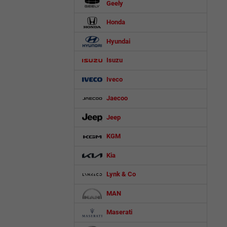
Geely
Honda
Hyundai
Isuzu
Iveco
Jaecoo
Jeep
KGM
Kia
Lynk & Co
MAN
Maserati