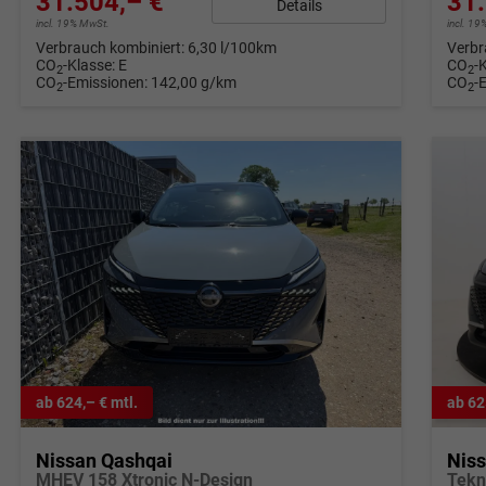
31.504,– €
31.
Details
incl. 19% MwSt.
incl. 1
Verbrauch kombiniert:
6,30 l/100km
Verbr
CO
-Klasse:
E
CO
-
2
2
CO
-Emissionen:
142,00 g/km
CO
-
2
2
ab 624,– € mtl.
ab 62
Nissan Qashqai
Nis
MHEV 158 Xtronic N-Design
Tekn