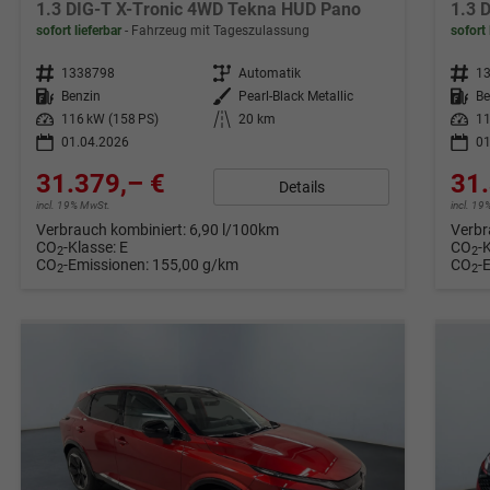
1.3 DIG-T X-Tronic 4WD Tekna HUD Pano
1.3 
sofort lieferbar
Fahrzeug mit Tageszulassung
sofort 
Fahrzeugnr.
1338798
Getriebe
Automatik
Fahrzeugnr.
1
Kraftstoff
Benzin
Außenfarbe
Pearl-Black Metallic
Kraftstoff
Be
Leistung
116 kW (158 PS)
Kilometerstand
20 km
Leistung
11
01.04.2026
01
31.379,– €
31.
Details
incl. 19% MwSt.
incl. 1
Verbrauch kombiniert:
6,90 l/100km
Verbr
CO
-Klasse:
E
CO
-
2
2
CO
-Emissionen:
155,00 g/km
CO
-
2
2