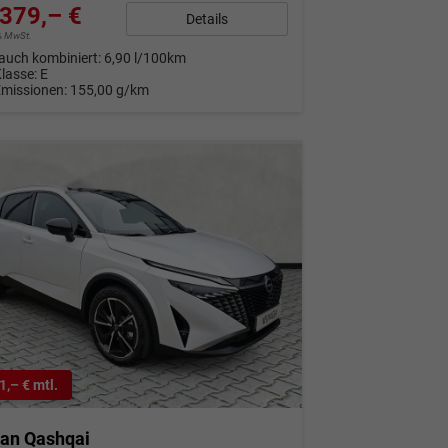
379,– €
Details
9% MwSt.
auch kombiniert:
6,90 l/100km
Klasse:
E
Emissionen:
155,00 g/km
1,– € mtl.
san Qashqai