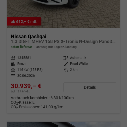
ab 612,– € mtl.
Nissan Qashqai
1.3 DIG-T MHEV 158 PS X-Tronic N-Design PanoDach Teil-Leder Klimaautomatik Sitzheizung Lenkradheizung Navi ACC PDC v+h 360°Kamera DAB Bluetooth Touchscreen Apple CarPlay Android Auto 19"Zoll
sofort lieferbar
Fahrzeug mit Tageszulassung
Fahrzeugnr.
1345581
Getriebe
Automatik
Kraftstoff
Benzin
Außenfarbe
Pearl White
Leistung
116 kW (158 PS)
Kilometerstand
2 km
30.06.2026
30.939,– €
Details
incl. 19% MwSt.
Verbrauch kombiniert:
6,30 l/100km
CO
-Klasse:
E
2
CO
-Emissionen:
141,00 g/km
2