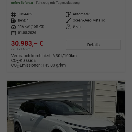
sofort lieferbar
Fahrzeug mit Tageszulassung
Fahrzeugnr.
1354489
Getriebe
Automatik
Kraftstoff
Benzin
Außenfarbe
Ocean-Deep Metallic
Leistung
116 kW (158 PS)
Kilometerstand
9 km
01.05.2026
30.983,– €
Details
incl. 19% MwSt.
Verbrauch kombiniert:
6,30 l/100km
CO
-Klasse:
E
2
CO
-Emissionen:
143,00 g/km
2