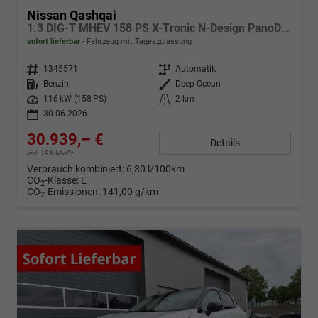
Nissan Qashqai
1.3 DIG-T MHEV 158 PS X-Tronic N-Design PanoDach Teil-Leder Klimaautomatik Sitzheizung Lenkradheizung Navi ACC PDC v+h 360°Kamera DAB Bluetooth Touchscreen Apple CarPlay Android Auto 19"Zoll
sofort lieferbar
Fahrzeug mit Tageszulassung
Fahrzeugnr.
1345571
Getriebe
Automatik
Kraftstoff
Benzin
Außenfarbe
Deep Ocean
Leistung
116 kW (158 PS)
Kilometerstand
2 km
30.06.2026
30.939,– €
Details
incl. 19% MwSt.
Verbrauch kombiniert:
6,30 l/100km
CO
-Klasse:
E
2
CO
-Emissionen:
141,00 g/km
2