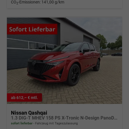
CO
-Emissionen:
141,00 g/km
2
ab 612,– € mtl.
Nissan Qashqai
1.3 DIG-T MHEV 158 PS X-Tronic N-Design PanoDach Teil-Leder Klimaautomatik Sitzheizung Lenkradheizung Navi ACC PDC v+h 360°Kamera DAB Bluetooth Touchscreen Apple CarPlay Android Auto 19"Zoll
sofort lieferbar
Fahrzeug mit Tageszulassung