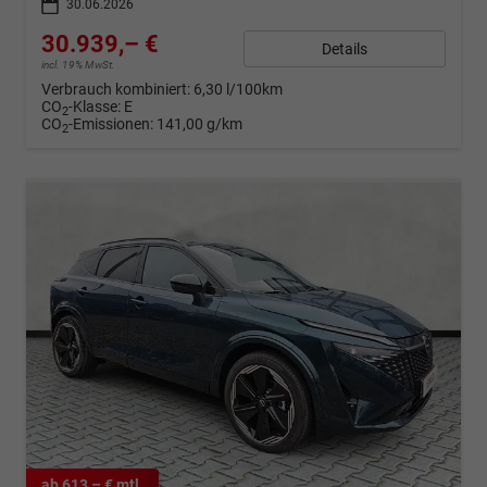
30.06.2026
30.939,– €
Details
incl. 19% MwSt.
Verbrauch kombiniert:
6,30 l/100km
CO
-Klasse:
E
2
CO
-Emissionen:
141,00 g/km
2
ab 613,– € mtl.