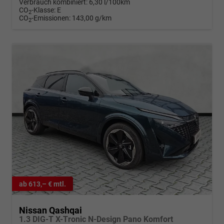
Verbrauch kombiniert:
6,30 l/100km
CO
-Klasse:
E
2
CO
-Emissionen:
143,00 g/km
2
ab 613,– € mtl.
Nissan Qashqai
1.3 DIG-T X-Tronic N-Design Pano Komfort