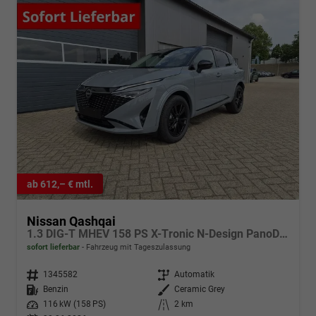
ab 612,– € mtl.
Nissan Qashqai
1.3 DIG-T MHEV 158 PS X-Tronic N-Design PanoDach Teil-Leder Klimaautomatik Sitzheizung Lenkradheizung Navi ACC PDC v+h 360°Kamera DAB Bluetooth Touchscreen Apple CarPlay Android Auto 19"Zoll
sofort lieferbar
Fahrzeug mit Tageszulassung
Fahrzeugnr.
1345582
Getriebe
Automatik
Kraftstoff
Benzin
Außenfarbe
Ceramic Grey
Leistung
116 kW (158 PS)
Kilometerstand
2 km