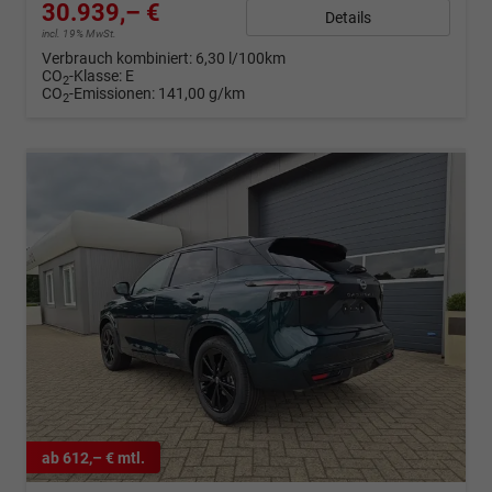
30.939,– €
Details
incl. 19% MwSt.
Verbrauch kombiniert:
6,30 l/100km
CO
-Klasse:
E
2
CO
-Emissionen:
141,00 g/km
2
ab 612,– € mtl.