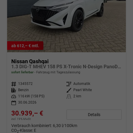
ab 612,– € mtl.
Nissan Qashqai
1.3 DIG-T MHEV 158 PS X-Tronic N-Design PanoDach Teil-Leder Klimaautomatik Sitzheizung Lenkradheizung Navi ACC PDC v+h 360°Kamera DAB Bluetooth Touchscreen Apple CarPlay Android Auto 19"Zoll
sofort lieferbar
Fahrzeug mit Tageszulassung
Fahrzeugnr.
1345572
Getriebe
Automatik
Kraftstoff
Benzin
Außenfarbe
Pearl White
Leistung
116 kW (158 PS)
Kilometerstand
2 km
30.06.2026
30.939,– €
Details
incl. 19% MwSt.
Verbrauch kombiniert:
6,30 l/100km
CO
-Klasse:
E
2