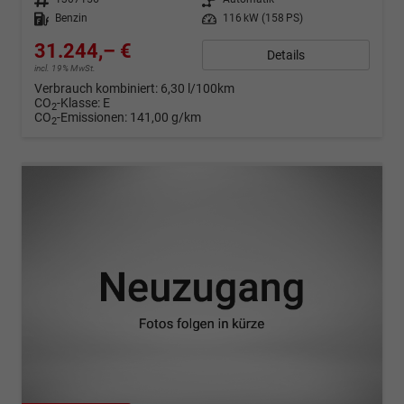
Kraftstoff
Benzin
Leistung
116 kW (158 PS)
31.244,– €
Details
incl. 19% MwSt.
Verbrauch kombiniert:
6,30 l/100km
CO
-Klasse:
E
2
CO
-Emissionen:
141,00 g/km
2