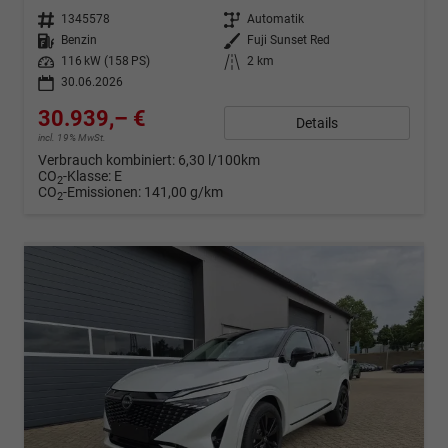
Fahrzeugnr.
1345578
Getriebe
Automatik
Kraftstoff
Benzin
Außenfarbe
Fuji Sunset Red
Leistung
116 kW (158 PS)
Kilometerstand
2 km
30.06.2026
30.939,– €
Details
incl. 19% MwSt.
Verbrauch kombiniert:
6,30 l/100km
CO
-Klasse:
E
2
CO
-Emissionen:
141,00 g/km
2