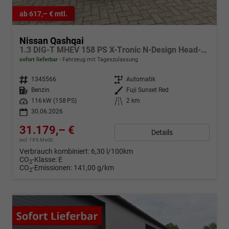
ab 617,– € mtl.
Nissan Qashqai
1.3 DIG-T MHEV 158 PS X-Tronic N-Design Head-Up Display Teil-Leder Klimaautomatik Sitzheizung Lenkradheizung Navi elektr. Heckklappe ACC PDC v+h 360°Kamera DAB Bluetooth Touchscreen Apple CarPlay Android Auto 19"Zoll
sofort lieferbar
Fahrzeug mit Tageszulassung
Fahrzeugnr.
1345566
Getriebe
Automatik
Kraftstoff
Benzin
Außenfarbe
Fuji Sunset Red
Leistung
116 kW (158 PS)
Kilometerstand
2 km
30.06.2026
31.179,– €
Details
incl. 19% MwSt.
Verbrauch kombiniert:
6,30 l/100km
CO
-Klasse:
E
2
CO
-Emissionen:
141,00 g/km
2