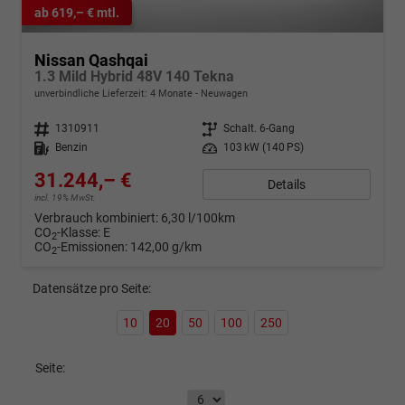
ab 619,– € mtl.
Nissan Qashqai
1.3 Mild Hybrid 48V 140 Tekna
unverbindliche Lieferzeit:
4 Monate
Neuwagen
Fahrzeugnr.
1310911
Getriebe
Schalt. 6-Gang
Kraftstoff
Benzin
Leistung
103 kW (140 PS)
31.244,– €
Details
incl. 19% MwSt.
Verbrauch kombiniert:
6,30 l/100km
CO
-Klasse:
E
2
CO
-Emissionen:
142,00 g/km
2
Datensätze pro Seite:
10
20
50
100
250
Seite: