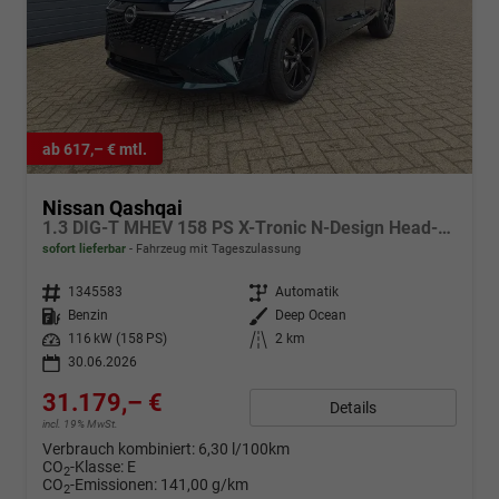
ab 617,– € mtl.
Nissan Qashqai
1.3 DIG-T MHEV 158 PS X-Tronic N-Design Head-Up Display Teil-Leder Klimaautomatik Sitzheizung Lenkradheizung Navi elektr. Heckklappe ACC PDC v+h 360°Kamera DAB Bluetooth Touchscreen Apple CarPlay Android Auto 19"Zoll
sofort lieferbar
Fahrzeug mit Tageszulassung
Fahrzeugnr.
1345583
Getriebe
Automatik
Kraftstoff
Benzin
Außenfarbe
Deep Ocean
Leistung
116 kW (158 PS)
Kilometerstand
2 km
30.06.2026
31.179,– €
Details
incl. 19% MwSt.
Verbrauch kombiniert:
6,30 l/100km
CO
-Klasse:
E
2
CO
-Emissionen:
141,00 g/km
2