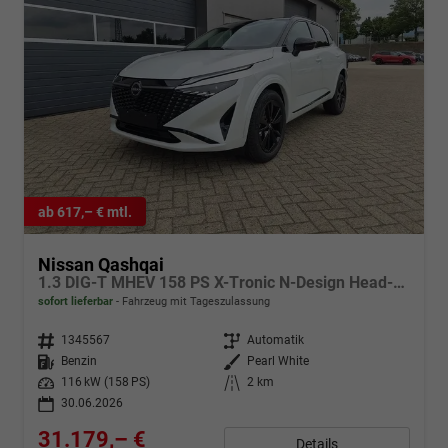
ab 617,– € mtl.
Nissan Qashqai
1.3 DIG-T MHEV 158 PS X-Tronic N-Design Head-Up Display Teil-Leder Klimaautomatik Sitzheizung Lenkradheizung Navi elektr. Heckklappe ACC PDC v+h 360°Kamera DAB Bluetooth Touchscreen Apple CarPlay Android Auto 19"Zoll
sofort lieferbar
Fahrzeug mit Tageszulassung
Fahrzeugnr.
1345567
Getriebe
Automatik
Kraftstoff
Benzin
Außenfarbe
Pearl White
Leistung
116 kW (158 PS)
Kilometerstand
2 km
30.06.2026
31.179,– €
Details