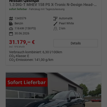
Nissan Qashqai
1.3 DIG-T MHEV 158 PS X-Tronic N-Design Head-Up Display Teil-Leder Klimaautomatik Sitzheizung Lenkradheizung Navi elektr. Heckklappe ACC PDC v+h 360°Kamera DAB Bluetooth Touchscreen Apple CarPlay Android Auto 19"Zoll
sofort lieferbar
Fahrzeug mit Tageszulassung
Fahrzeugnr.
1345579
Getriebe
Automatik
Kraftstoff
Benzin
Außenfarbe
Pearl White
Leistung
116 kW (158 PS)
Kilometerstand
2 km
30.06.2026
31.179,– €
Details
incl. 19% MwSt.
Verbrauch kombiniert:
6,30 l/100km
CO
-Klasse:
E
2
CO
-Emissionen:
141,00 g/km
2