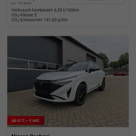
incl. 19% MwSt.
Verbrauch kombiniert:
6,30 l/100km
CO
-Klasse:
E
2
CO
-Emissionen:
141,00 g/km
2
ab 617,– € mtl.