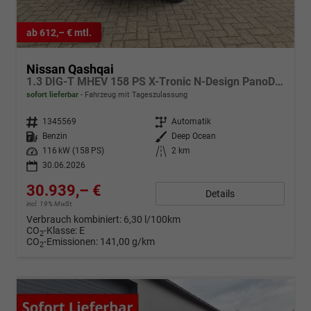
ab 612,– € mtl.
Nissan Qashqai
1.3 DIG-T MHEV 158 PS X-Tronic N-Design PanoDach Teil-Leder Klimaautomatik Sitzheizung Lenkradheizung Navi ACC PDC v+h 360°Kamera DAB Bluetooth Touchscreen Apple CarPlay Android Auto 19"Zoll
sofort lieferbar
Fahrzeug mit Tageszulassung
Fahrzeugnr.
1345569
Getriebe
Automatik
Kraftstoff
Benzin
Außenfarbe
Deep Ocean
Leistung
116 kW (158 PS)
Kilometerstand
2 km
30.06.2026
30.939,– €
Details
incl. 19% MwSt.
Verbrauch kombiniert:
6,30 l/100km
CO
-Klasse:
E
2
CO
-Emissionen:
141,00 g/km
2