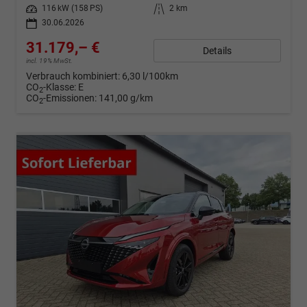
Leistung
116 kW (158 PS)
Kilometerstand
2 km
30.06.2026
31.179,– €
Details
incl. 19% MwSt.
Verbrauch kombiniert:
6,30 l/100km
CO
-Klasse:
E
2
CO
-Emissionen:
141,00 g/km
2