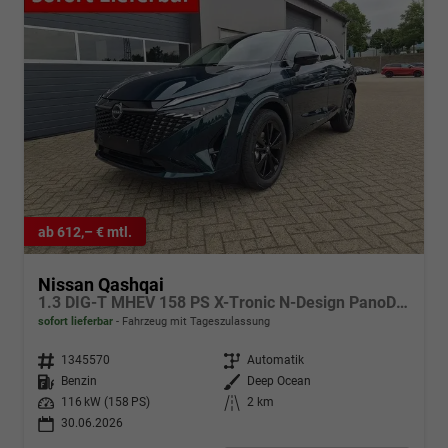
ab 612,– € mtl.
Nissan Qashqai
1.3 DIG-T MHEV 158 PS X-Tronic N-Design PanoDach Teil-Leder Klimaautomatik Sitzheizung Lenkradheizung Navi ACC PDC v+h 360°Kamera DAB Bluetooth Touchscreen Apple CarPlay Android Auto 19"Zoll
sofort lieferbar
Fahrzeug mit Tageszulassung
Fahrzeugnr.
1345570
Getriebe
Automatik
Kraftstoff
Benzin
Außenfarbe
Deep Ocean
Leistung
116 kW (158 PS)
Kilometerstand
2 km
30.06.2026