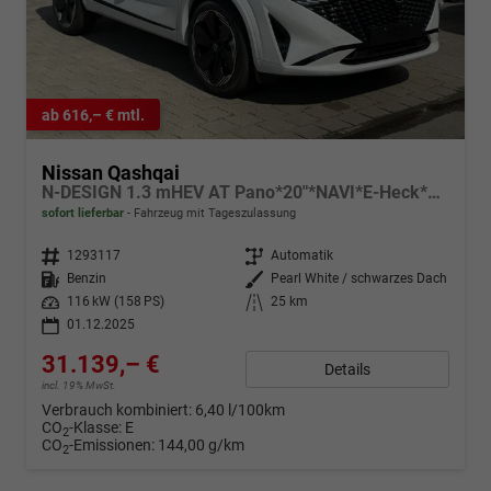
ab 616,– € mtl.
Nissan Qashqai
N-DESIGN 1.3 mHEV AT Pano*20"*NAVI*E-Heck*SHZ*HeadUp*I-Key*E-Sitz*
sofort lieferbar
Fahrzeug mit Tageszulassung
Fahrzeugnr.
1293117
Getriebe
Automatik
Kraftstoff
Benzin
Außenfarbe
Pearl White / schwarzes Dach
Leistung
116 kW (158 PS)
Kilometerstand
25 km
01.12.2025
31.139,– €
Details
incl. 19% MwSt.
Verbrauch kombiniert:
6,40 l/100km
CO
-Klasse:
E
2
CO
-Emissionen:
144,00 g/km
2