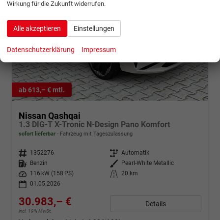
Wirkung für die Zukunft widerrufen.
Alle akzeptieren
Einstellungen
Datenschutzerklärung
Impressum
ab 613,– € mtl.
Nissan Qashqai
1.3 DIG-T X-Tronic N-Design Pano Komfort
sofort lieferbar
Fahrzeug mit Tageszulassung
Fahrzeugnr.
1352276
Getriebe
Automatik
Kraftstoff
Benzin
Außenfarbe
Pearl-White Metallic
Leistung
116 kW (158 PS)
Kilometerstand
20 km
01.05.2026
30.983,– €
Details
incl. 19% MwSt.