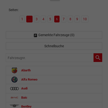
Seiten:
1
...
3
4
5
6
7
8
9
10
Gemerkte Fahrzeuge (
0
)
Schnellsuche
Fahrzeugnr.
Abarth
Alfa Romeo
Audi
Baic
Bentley