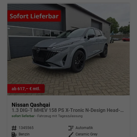
ab 617,– € mtl.
Nissan Qashqai
1.3 DIG-T MHEV 158 PS X-Tronic N-Design Head-Up Display Teil-Leder Klimaautomatik Sitzheizung Lenkradheizung Navi elektr. Heckklappe ACC PDC v+h 360°Kamera DAB Bluetooth Touchscreen Apple CarPlay Android Auto 19"Zoll
sofort lieferbar
Fahrzeug mit Tageszulassung
Fahrzeugnr.
1345565
Getriebe
Automatik
Kraftstoff
Benzin
Außenfarbe
Ceramic Grey