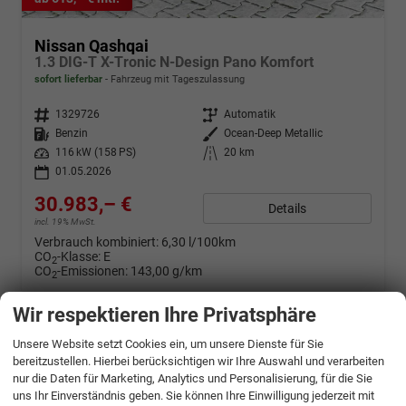
Nissan Qashqai
1.3 DIG-T X-Tronic N-Design Pano Komfort
sofort lieferbar
Fahrzeug mit Tageszulassung
Fahrzeugnr.
1329726
Getriebe
Automatik
Kraftstoff
Benzin
Außenfarbe
Ocean-Deep Metallic
Leistung
116 kW (158 PS)
Kilometerstand
20 km
01.05.2026
30.983,– €
Details
incl. 19% MwSt.
Verbrauch kombiniert:
6,30 l/100km
CO
-Klasse:
E
2
CO
-Emissionen:
143,00 g/km
2
Wir respektieren Ihre Privatsphäre
Unsere Website setzt Cookies ein, um unsere Dienste für Sie
bereitzustellen. Hierbei berücksichtigen wir Ihre Auswahl und verarbeiten
nur die Daten für Marketing, Analytics und Personalisierung, für die Sie
uns Ihr Einverständnis geben. Sie können Ihre Einwilligung jederzeit mit