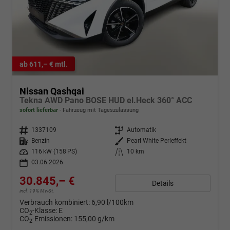
ab 611,– € mtl.
Nissan Qashqai
Tekna AWD Pano BOSE HUD el.Heck 360° ACC
sofort lieferbar
Fahrzeug mit Tageszulassung
Fahrzeugnr.
1337109
Getriebe
Automatik
Kraftstoff
Benzin
Außenfarbe
Pearl White Perleffekt
Leistung
116 kW (158 PS)
Kilometerstand
10 km
03.06.2026
30.845,– €
Details
incl. 19% MwSt.
Verbrauch kombiniert:
6,90 l/100km
CO
-Klasse:
E
2
CO
-Emissionen:
155,00 g/km
2