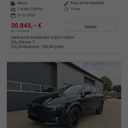
Kraftstoff
Benzin
Außenfarbe
Pearl White Perleffekt
Leistung
116 kW (158 PS)
Kilometerstand
10 km
01.02.2026
30.845,– €
Details
incl. 19% MwSt.
Verbrauch kombiniert:
6,90 l/100km
CO
-Klasse:
F
2
CO
-Emissionen:
160,00 g/km
2