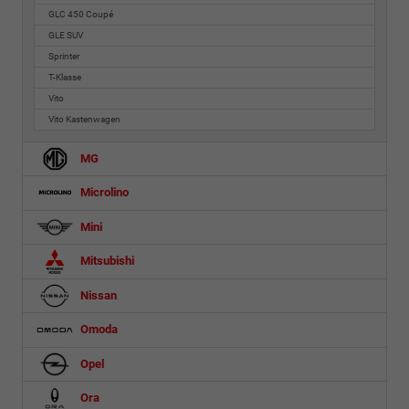
GLC 450 Coupé
GLE SUV
Sprinter
T-Klasse
Vito
Vito Kastenwagen
MG
Microlino
Mini
Mitsubishi
Nissan
Omoda
Opel
Ora