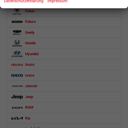
Ford
Datenschutzerklärung
Impressum
Foton
Futura
Geely
Honda
Hyundai
Isuzu
Iveco
Jaecoo
Jeep
KGM
Kia