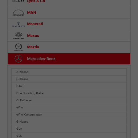
Lynk & Co
MAN
Maserati
Maxus
Mazda
Mercedes-Benz
A-Klasse
C-Klasse
Citan
CLA Shooting Brake
CLE-Klasse
eVito
eVito Kastenwagen
G-Klasse
GLA
GLC