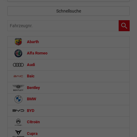
Schnellsuche
Fahrzeugnr.
Abarth
Alfa Romeo
Audi
Baic
Bentley
BMW
BYD
Citroën
Cupra