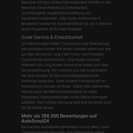
Besucher auf dem Online-Fahrzeugmarkt Händler in den
Bereichen Gesamteindruck, Erreichbarkeit,
Zuverlässigkeit, Angebotsbeschreibung und
Kauferlebnis bewerten. Jörg Hudec Automobile in
Broderstorf wurde mit durchschnittlich 4,4 von 5 Sternen
durch insgesamt 26 Kunden bewertet.
Guter Service & Erreichbarkeit
„Die Bewertungen bieten Transparenz und Orientierung,
wie zufrieden Kunden mit einem Händler waren und wie
gut sein Service ist“, sagt Felix Frank, Vice President
Customer bei AutoScout24.
Jörg Hudec und Axel
Hilbrecht
von Jörg Hudec Automobile freuen sich über
die Auszeichnung. Wir möchten uns hier ausdrücklich
bei allen Kunden für das uns entgegengebrachte
Vertrauen bedanken . Dank unserer Partnerschaft im
Autoverbund, können wir Ihnen , neben dem gewohnten
Service, auch ein Mehrmarkenangebot an vielen
Neuwagen,Tageszulassungen sowie Gebrauchtwagen
anbieten. Das richtige Fahrzeug wird sich da sicher auch
für Sie finden lassen.
Mehr als 388.000 Bewertungen auf
AutoScout24
Die meisten Autokäufer informieren sich im Netz, bevor
sie einen Händler besuchen. Die Online-Noten geben