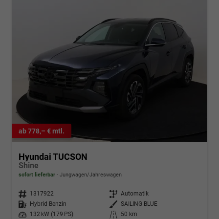
ab 778,– € mtl.
Hyundai TUCSON
Shine
sofort lieferbar
Jungwagen/Jahreswagen
Fahrzeugnr.
1317922
Getriebe
Automatik
Kraftstoff
Hybrid Benzin
Außenfarbe
SAILING BLUE
Leistung
132 kW (179 PS)
Kilometerstand
50 km