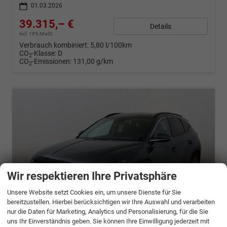
01.03.2026
39.315,– €
Details
incl. 19% MwSt.
Verbrauch kombiniert:
5,80 l/100km
CO
-Klasse:
D
2
CO
-Emissionen:
131,00 g/km
2
Wir respektieren Ihre Privatsphäre
Unsere Website setzt Cookies ein, um unsere Dienste für Sie
bereitzustellen. Hierbei berücksichtigen wir Ihre Auswahl und verarbeiten
nur die Daten für Marketing, Analytics und Personalisierung, für die Sie
uns Ihr Einverständnis geben. Sie können Ihre Einwilligung jederzeit mit