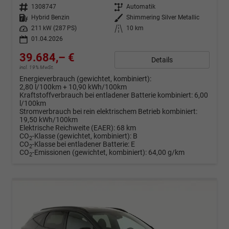
Fahrzeugnr.
1308747
Getriebe
Automatik
Kraftstoff
Hybrid Benzin
Außenfarbe
Shimmering Silver Metallic
Leistung
211 kW (287 PS)
Kilometerstand
10 km
01.04.2026
39.684,– €
Details
incl. 19% MwSt.
Energieverbrauch (gewichtet, kombiniert):
2,80 l/100km + 10,90 kWh/100km
Kraftstoffverbrauch bei entladener Batterie kombiniert:
6,00
l/100km
Stromverbrauch bei rein elektrischem Betrieb kombiniert:
19,50 kWh/100km
Elektrische Reichweite (EAER):
68 km
CO
-Klasse (gewichtet, kombiniert):
B
2
CO
-Klasse bei entladener Batterie:
E
2
CO
-Emissionen (gewichtet, kombiniert):
64,00 g/km
2