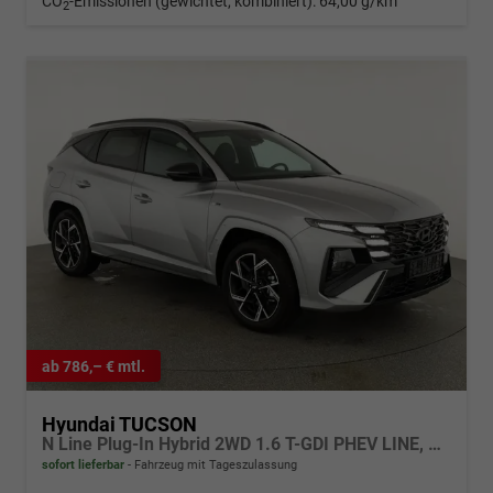
CO
-Emissionen (gewichtet, kombiniert):
64,00 g/km
2
ab 786,– € mtl.
Hyundai TUCSON
N Line Plug-In Hybrid 2WD 1.6 T-GDI PHEV LINE, AHK, Navi, Kamera, Side, Winter
sofort lieferbar
Fahrzeug mit Tageszulassung