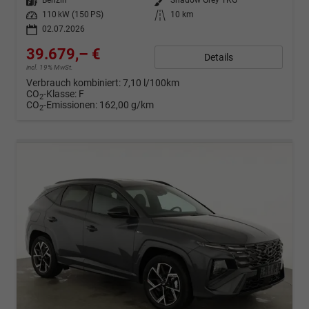
Kraftstoff
Benzin
Außenfarbe
Shadow Grey TKG
Leistung
110 kW (150 PS)
Kilometerstand
10 km
02.07.2026
39.679,– €
Details
incl. 19% MwSt.
Verbrauch kombiniert:
7,10 l/100km
CO
-Klasse:
F
2
CO
-Emissionen:
162,00 g/km
2