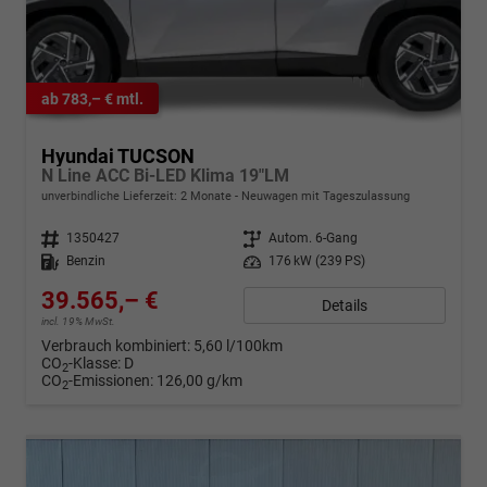
ab 783,– € mtl.
Hyundai TUCSON
N Line ACC Bi-LED Klima 19"LM
unverbindliche Lieferzeit: 2 Monate
Neuwagen mit Tageszulassung
Fahrzeugnr.
1350427
Getriebe
Autom. 6-Gang
Kraftstoff
Benzin
Leistung
176 kW (239 PS)
39.565,– €
Details
incl. 19% MwSt.
Verbrauch kombiniert:
5,60 l/100km
CO
-Klasse:
D
2
CO
-Emissionen:
126,00 g/km
2