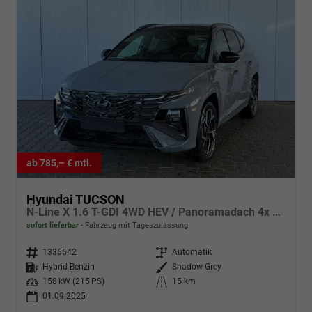
ab 785,– € mtl.
Hyundai TUCSON
N-Line X 1.6 T-GDI 4WD HEV / Panoramadach 4x Shz ACC Head-Up Krell-Soundsystem E-Klappe Matrix-LED E-Sitze Alu 19"
sofort lieferbar
Fahrzeug mit Tageszulassung
Fahrzeugnr.
1336542
Getriebe
Automatik
Kraftstoff
Hybrid Benzin
Außenfarbe
Shadow Grey
Leistung
158 kW (215 PS)
Kilometerstand
15 km
01.09.2025