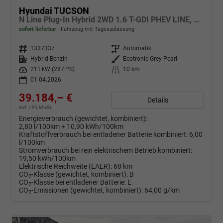
Hyundai TUCSON
N Line Plug-In Hybrid 2WD 1.6 T-GDI PHEV LINE, Navi, Kamera, Side, Winter
sofort lieferbar
Fahrzeug mit Tageszulassung
Fahrzeugnr.
1337337
Getriebe
Automatik
Kraftstoff
Hybrid Benzin
Außenfarbe
Ecotronic Grey Pearl
Leistung
211 kW (287 PS)
Kilometerstand
10 km
01.04.2026
39.184,– €
Details
incl. 19% MwSt.
Energieverbrauch (gewichtet, kombiniert):
2,80 l/100km + 10,90 kWh/100km
Kraftstoffverbrauch bei entladener Batterie kombiniert:
6,00
l/100km
Stromverbrauch bei rein elektrischem Betrieb kombiniert:
19,50 kWh/100km
Elektrische Reichweite (EAER):
68 km
CO
-Klasse (gewichtet, kombiniert):
B
2
CO
-Klasse bei entladener Batterie:
E
2
CO
-Emissionen (gewichtet, kombiniert):
64,00 g/km
2