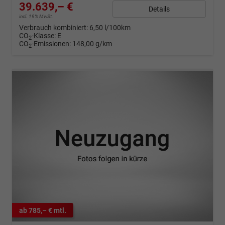
39.639,– €
Details
incl. 19% MwSt.
Verbrauch kombiniert:
6,50 l/100km
CO
-Klasse:
E
2
CO
-Emissionen:
148,00 g/km
2
ab 785,– € mtl.