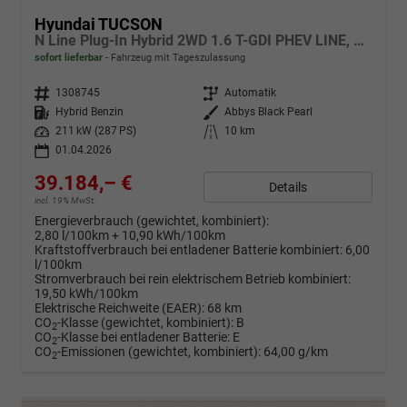
Hyundai TUCSON
N Line Plug-In Hybrid 2WD 1.6 T-GDI PHEV LINE, Navi, Kamera, Side, Winter
sofort lieferbar
Fahrzeug mit Tageszulassung
Fahrzeugnr.
1308745
Getriebe
Automatik
Kraftstoff
Hybrid Benzin
Außenfarbe
Abbys Black Pearl
Leistung
211 kW (287 PS)
Kilometerstand
10 km
01.04.2026
39.184,– €
Details
incl. 19% MwSt.
Energieverbrauch (gewichtet, kombiniert):
2,80 l/100km + 10,90 kWh/100km
Kraftstoffverbrauch bei entladener Batterie kombiniert:
6,00
l/100km
Stromverbrauch bei rein elektrischem Betrieb kombiniert:
19,50 kWh/100km
Elektrische Reichweite (EAER):
68 km
CO
-Klasse (gewichtet, kombiniert):
B
2
CO
-Klasse bei entladener Batterie:
E
2
CO
-Emissionen (gewichtet, kombiniert):
64,00 g/km
2