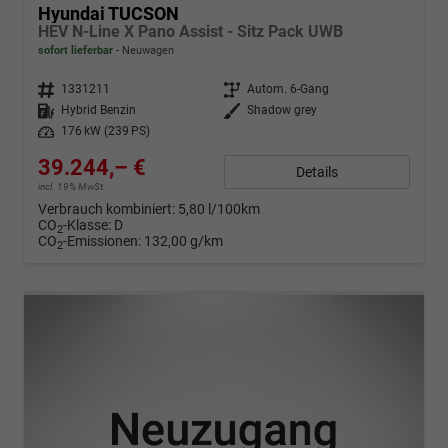
Hyundai TUCSON
HEV N-Line X Pano Assist - Sitz Pack UWB
sofort lieferbar
Neuwagen
Fahrzeugnr.
1331211
Getriebe
Autom. 6-Gang
Kraftstoff
Hybrid Benzin
Außenfarbe
Shadow grey
Leistung
176 kW (239 PS)
39.244,– €
Details
incl. 19% MwSt.
Verbrauch kombiniert:
5,80 l/100km
CO
-Klasse:
D
2
CO
-Emissionen:
132,00 g/km
2