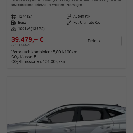
unverbindliche Lieferzeit:
6 Wochen
Neuwagen
Fahrzeugnr.
1274124
Getriebe
Automatik
Kraftstoff
Benzin
Außenfarbe
Rot, Ultimate Red
Leistung
100 kW (136 PS)
39.479,– €
Details
incl. 19% MwSt.
Verbrauch kombiniert:
5,80 l/100km
CO
-Klasse:
E
2
CO
-Emissionen:
151,00 g/km
2