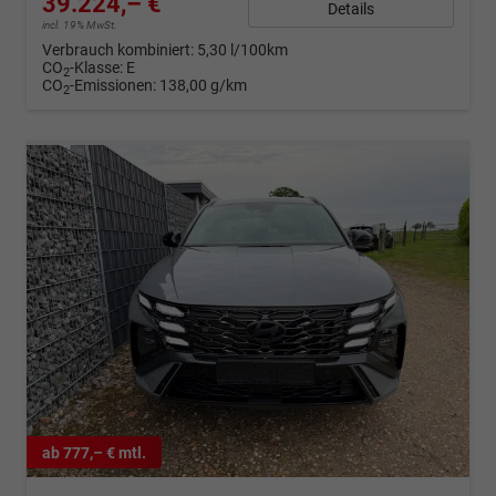
39.224,– €
Details
incl. 19% MwSt.
Verbrauch kombiniert:
5,30 l/100km
CO
-Klasse:
E
2
CO
-Emissionen:
138,00 g/km
2
ab 777,– € mtl.