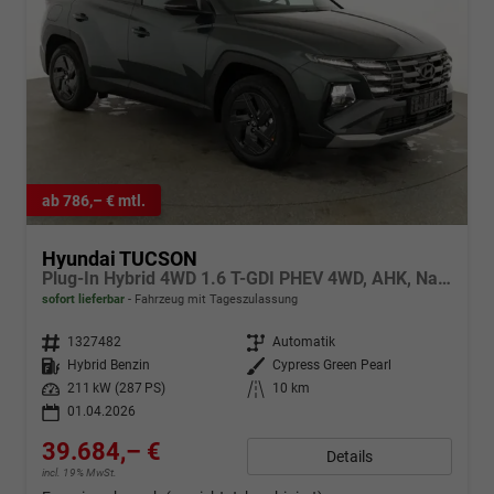
ab 786,– € mtl.
Hyundai TUCSON
Plug-In Hybrid 4WD 1.6 T-GDI PHEV 4WD, AHK, Navi, Kamera, Side, Winter
sofort lieferbar
Fahrzeug mit Tageszulassung
Fahrzeugnr.
1327482
Getriebe
Automatik
Kraftstoff
Hybrid Benzin
Außenfarbe
Cypress Green Pearl
Leistung
211 kW (287 PS)
Kilometerstand
10 km
01.04.2026
39.684,– €
Details
incl. 19% MwSt.