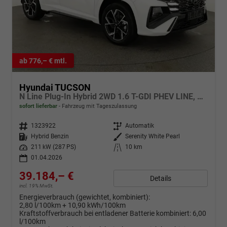
ab 776,– € mtl.
Hyundai TUCSON
N Line Plug-In Hybrid 2WD 1.6 T-GDI PHEV LINE, Navi, Kamera, Side, Winter
sofort lieferbar
Fahrzeug mit Tageszulassung
Fahrzeugnr.
1323922
Getriebe
Automatik
Kraftstoff
Hybrid Benzin
Außenfarbe
Serenity White Pearl
Leistung
211 kW (287 PS)
Kilometerstand
10 km
01.04.2026
39.184,– €
Details
incl. 19% MwSt.
Energieverbrauch (gewichtet, kombiniert):
2,80 l/100km + 10,90 kWh/100km
Kraftstoffverbrauch bei entladener Batterie kombiniert:
6,00
l/100km