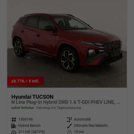
ab 776,– € mtl.
Hyundai TUCSON
N Line Plug-In Hybrid 2WD 1.6 T-GDI PHEV LINE, Navi, Kamera, Side, Winter
sofort lieferbar
Fahrzeug mit Tageszulassung
Fahrzeugnr.
1308746
Getriebe
Automatik
Kraftstoff
Hybrid Benzin
Außenfarbe
Ultimate Red Metallic
Leistung
211 kW (287 PS)
Kilometerstand
10 km