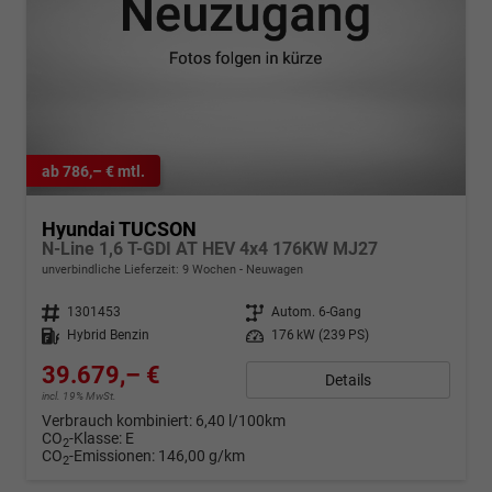
ab 786,– € mtl.
Hyundai TUCSON
N-Line 1,6 T-GDI AT HEV 4x4 176KW MJ27
unverbindliche Lieferzeit:
9 Wochen
Neuwagen
Fahrzeugnr.
1301453
Getriebe
Autom. 6-Gang
Kraftstoff
Hybrid Benzin
Leistung
176 kW (239 PS)
39.679,– €
Details
incl. 19% MwSt.
Verbrauch kombiniert:
6,40 l/100km
CO
-Klasse:
E
2
CO
-Emissionen:
146,00 g/km
2