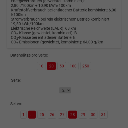
Energieverbrauch (gewichtet, kombiniert):
2,80 l/100km + 10,90 kWh/100km
Kraftstoffverbrauch bei entladener Batterie kombiniert:
6,00
l/100km
Stromverbrauch bei rein elektrischem Betrieb kombiniert:
19,50 kWh/100km
Elektrische Reichweite (EAER):
68 km
CO
-Klasse (gewichtet, kombiniert):
B
2
CO
-Klasse bei entladener Batterie:
E
2
CO
-Emissionen (gewichtet, kombiniert):
64,00 g/km
2
Datensätze pro Seite:
10
20
50
100
250
Seite:
Seiten:
1
...
25
26
27
28
29
30
31