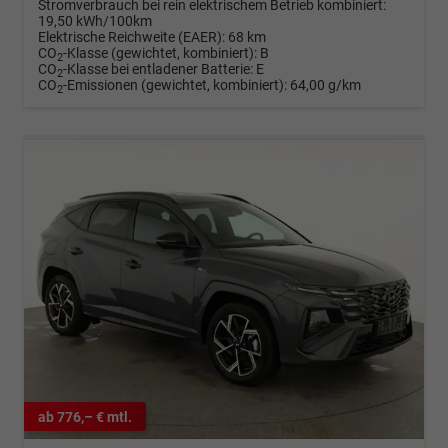
Stromverbrauch bei rein elektrischem Betrieb kombiniert:
19,50 kWh/100km
Elektrische Reichweite (EAER):
68 km
CO
-Klasse (gewichtet, kombiniert):
B
2
CO
-Klasse bei entladener Batterie:
E
2
CO
-Emissionen (gewichtet, kombiniert):
64,00 g/km
2
ab 776,– € mtl.