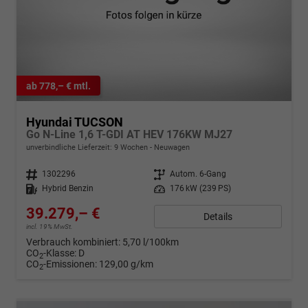
ab 778,– € mtl.
Hyundai TUCSON
Go N-Line 1,6 T-GDI AT HEV 176KW MJ27
unverbindliche Lieferzeit:
9 Wochen
Neuwagen
Fahrzeugnr.
1302296
Getriebe
Autom. 6-Gang
Kraftstoff
Hybrid Benzin
Leistung
176 kW (239 PS)
39.279,– €
Details
incl. 19% MwSt.
Verbrauch kombiniert:
5,70 l/100km
CO
-Klasse:
D
2
CO
-Emissionen:
129,00 g/km
2