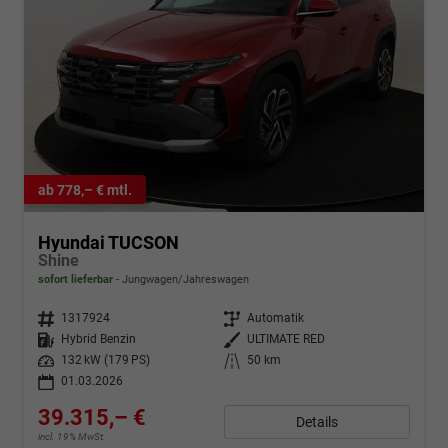
ab 778,– € mtl.
Hyundai TUCSON
Shine
sofort lieferbar
Jungwagen/Jahreswagen
Fahrzeugnr.
1317924
Getriebe
Automatik
Kraftstoff
Hybrid Benzin
Außenfarbe
ULTIMATE RED
Leistung
132 kW (179 PS)
Kilometerstand
50 km
01.03.2026
39.315,– €
Details
incl. 19% MwSt.