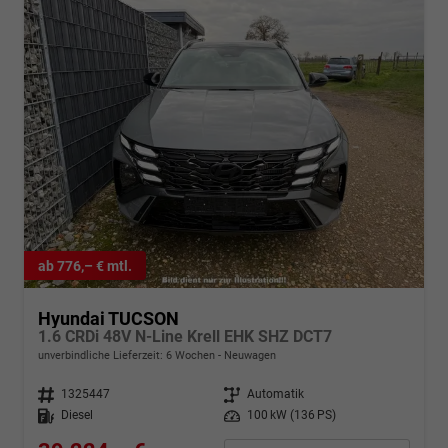
ab 776,– € mtl.
Hyundai TUCSON
1.6 CRDi 48V N-Line Krell EHK SHZ DCT7
unverbindliche Lieferzeit:
6 Wochen
Neuwagen
Fahrzeugnr.
1325447
Getriebe
Automatik
Kraftstoff
Diesel
Leistung
100 kW (136 PS)