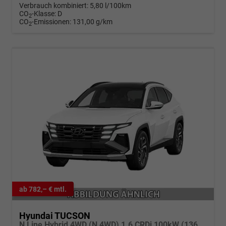
Verbrauch kombiniert:
5,80 l/100km
CO
-Klasse:
D
2
CO
-Emissionen:
131,00 g/km
2
ab 782,– € mtl.
Hyundai TUCSON
N Line Hybrid 4WD (N 4WD) 1.6 CRDi 100kW (136 PS) 7-Gang-DCT