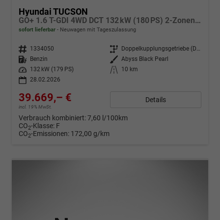
Hyundai TUCSON
GO+ 1.6 T-GDI 4WD DCT 132 kW (180 PS) 2-Zonen-Klimaautomatik, Navigationssystem, Bluetooth, Android Auto, Apple CarPlay, Induktive Ladestation, Adaptiver Tempomat mit Abstandsregelung, Rückfahrkamera, Matrix LED, 18" Leichtmetallfelgen, uvm.
sofort lieferbar
Neuwagen mit Tageszulassung
Fahrzeugnr.
1334050
Getriebe
Doppelkupplungsgetriebe (DSG)
Kraftstoff
Benzin
Außenfarbe
Abyss Black Pearl
Leistung
132 kW (179 PS)
Kilometerstand
10 km
28.02.2026
39.669,– €
Details
incl. 19% MwSt.
Verbrauch kombiniert:
7,60 l/100km
CO
-Klasse:
F
2
CO
-Emissionen:
172,00 g/km
2