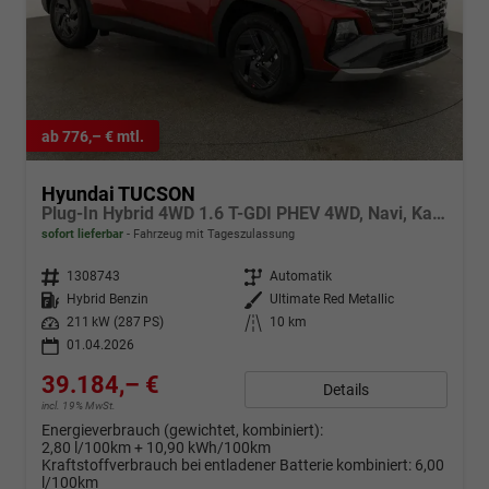
ab 776,– € mtl.
Hyundai TUCSON
Plug-In Hybrid 4WD 1.6 T-GDI PHEV 4WD, Navi, Kamera, Side, Winter
sofort lieferbar
Fahrzeug mit Tageszulassung
Fahrzeugnr.
1308743
Getriebe
Automatik
Kraftstoff
Hybrid Benzin
Außenfarbe
Ultimate Red Metallic
Leistung
211 kW (287 PS)
Kilometerstand
10 km
01.04.2026
39.184,– €
Details
incl. 19% MwSt.
Energieverbrauch (gewichtet, kombiniert):
2,80 l/100km + 10,90 kWh/100km
Kraftstoffverbrauch bei entladener Batterie kombiniert:
6,00
l/100km