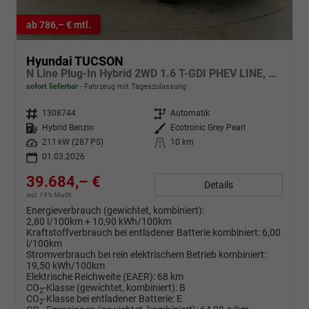
ab 786,– € mtl.
Hyundai TUCSON
N Line Plug-In Hybrid 2WD 1.6 T-GDI PHEV LINE, AHK, Navi, Kamera, Side, Winter
sofort lieferbar
Fahrzeug mit Tageszulassung
Fahrzeugnr.
1308744
Getriebe
Automatik
Kraftstoff
Hybrid Benzin
Außenfarbe
Ecotronic Grey Pearl
Leistung
211 kW (287 PS)
Kilometerstand
10 km
01.03.2026
39.684,– €
Details
incl. 19% MwSt.
Energieverbrauch (gewichtet, kombiniert):
2,80 l/100km + 10,90 kWh/100km
Kraftstoffverbrauch bei entladener Batterie kombiniert:
6,00
l/100km
Stromverbrauch bei rein elektrischem Betrieb kombiniert:
19,50 kWh/100km
Elektrische Reichweite (EAER):
68 km
CO
-Klasse (gewichtet, kombiniert):
B
2
CO
-Klasse bei entladener Batterie:
E
2