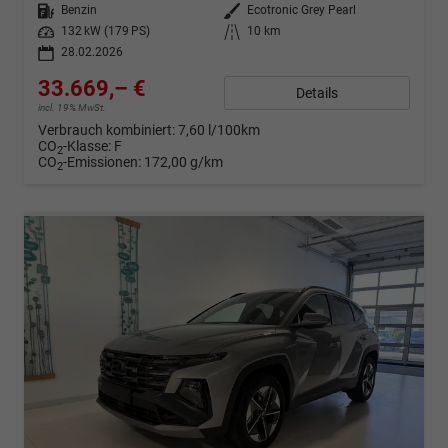
Kraftstoff
Benzin
Außenfarbe
Ecotronic Grey Pearl
Leistung
132 kW (179 PS)
Kilometerstand
10 km
28.02.2026
33.669,– €
Details
incl. 19% MwSt.
Verbrauch kombiniert:
7,60 l/100km
CO
-Klasse:
F
2
CO
-Emissionen:
172,00 g/km
2