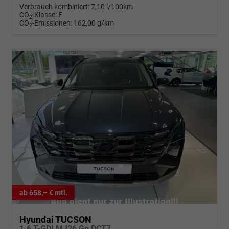
Verbrauch kombiniert:
7,10 l/100km
CO
-Klasse:
F
2
CO
-Emissionen:
162,00 g/km
2
ab 658,– € mtl.
Hyundai TUCSON
1.6 T-GDI MJ26 Go DCT7