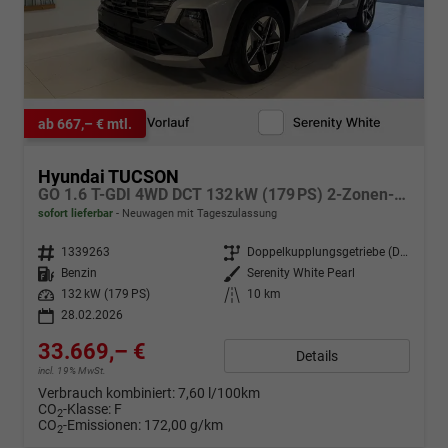
ab 667,– € mtl.
Hyundai TUCSON
GO 1.6 T-GDI 4WD DCT 132 kW (179 PS) 2-Zonen-Klimaautomatik, Sitzheizung, Lenkradheizung, Navigationssystem, DAB, Android Auto, Apple CarPlay, Rückfahrkamera, Einparkhilfe vorne und hinten, 18 Zoll Leichtmetallfelgen, uvm.
sofort lieferbar
Neuwagen mit Tageszulassung
Fahrzeugnr.
1339263
Getriebe
Doppelkupplungsgetriebe (DSG)
Kraftstoff
Benzin
Außenfarbe
Serenity White Pearl
Leistung
132 kW (179 PS)
Kilometerstand
10 km
28.02.2026
33.669,– €
Details
incl. 19% MwSt.
Verbrauch kombiniert:
7,60 l/100km
CO
-Klasse:
F
2
CO
-Emissionen:
172,00 g/km
2