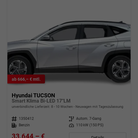
ab 666,– € mtl.
Hyundai TUCSON
Smart Klima Bi-LED 17"LM
unverbindliche Lieferzeit: 8 - 10 Wochen
Neuwagen mit Tageszulassung
Fahrzeugnr.
1350412
Getriebe
Autom. 7-Gang
Kraftstoff
Benzin
Leistung
110 kW (150 PS)
33.644,– €
Details