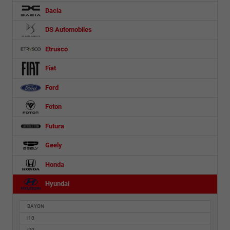
Dacia
DS Automobiles
Etrusco
Fiat
Ford
Foton
Futura
Geely
Honda
Hyundai
BAYON
i10
i20