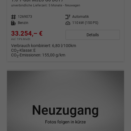
unverbindliche Lieferzeit:
5 Monate
Neuwagen
Fahrzeugnr.
1269073
Getriebe
Automatik
Kraftstoff
Benzin
Leistung
110 kW (150 PS)
33.254,– €
Details
incl. 19% MwSt.
Verbrauch kombiniert:
6,80 l/100km
CO
-Klasse:
E
2
CO
-Emissionen:
155,00 g/km
2