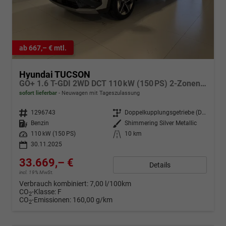
ab 667,– € mtl.
Hyundai TUCSON
GO+ 1.6 T-GDI 2WD DCT 110 kW (150 PS) 2-Zonen-Klimaautomatik, Sitzheizung, Lenkradheizung, Navigationssystem, DAB, Android Auto, Apple CarPlay, Rückfahrkamera, Einparkhilfe vorne und hinten, 18 Zoll Leichtmetallfelgen, uvm.
sofort lieferbar
Neuwagen mit Tageszulassung
Fahrzeugnr.
1296743
Getriebe
Doppelkupplungsgetriebe (DSG)
Kraftstoff
Benzin
Außenfarbe
Shimmering Silver Metallic
Leistung
110 kW (150 PS)
Kilometerstand
10 km
30.11.2025
33.669,– €
Details
incl. 19% MwSt.
Verbrauch kombiniert:
7,00 l/100km
CO
-Klasse:
F
2
CO
-Emissionen:
160,00 g/km
2