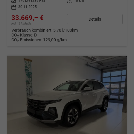
Leistung
176 kW (239 PS)
Kilometerstand
10 km
30.11.2025
33.669,– €
Details
incl. 19% MwSt.
Verbrauch kombiniert:
5,70 l/100km
CO
-Klasse:
D
2
CO
-Emissionen:
129,00 g/km
2