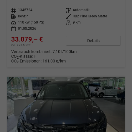
Fahrzeugnr.
1345724
Getriebe
Automatik
Kraftstoff
Benzin
Außenfarbe
RB2 Pine Green Matte
Leistung
110 kW (150 PS)
Kilometerstand
9 km
01.08.2026
33.079,– €
Details
incl. 19% MwSt.
Verbrauch kombiniert:
7,10 l/100km
CO
-Klasse:
F
2
CO
-Emissionen:
161,00 g/km
2