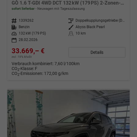
GO 1.6 T-GDI 4WD DCT 132 kW (179 PS) 2-Zonen-Klimaautomatik, Sitzheizung, Lenkradheizung, Navigationssystem, DAB, Android Auto, Apple CarPlay, Rückfahrkamera, Einparkhilfe vorne und hinten, 18 Zoll Leichtmetallfelgen, uvm.
sofort lieferbar
Neuwagen mit Tageszulassung
Fahrzeugnr.
1339262
Getriebe
Doppelkupplungsgetriebe (DSG)
Kraftstoff
Benzin
Außenfarbe
Abyss Black Pearl
Leistung
132 kW (179 PS)
Kilometerstand
10 km
28.02.2026
33.669,– €
Details
incl. 19% MwSt.
Verbrauch kombiniert:
7,60 l/100km
CO
-Klasse:
F
2
CO
-Emissionen:
172,00 g/km
2