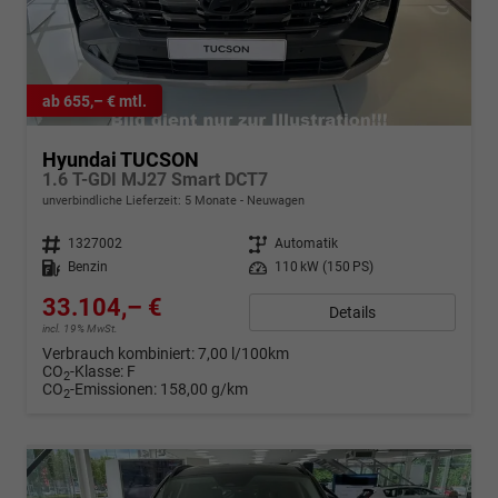
ab 655,– € mtl.
Hyundai TUCSON
1.6 T-GDI MJ27 Smart DCT7
unverbindliche Lieferzeit:
5 Monate
Neuwagen
Fahrzeugnr.
1327002
Getriebe
Automatik
Kraftstoff
Benzin
Leistung
110 kW (150 PS)
33.104,– €
Details
incl. 19% MwSt.
Verbrauch kombiniert:
7,00 l/100km
CO
-Klasse:
F
2
CO
-Emissionen:
158,00 g/km
2