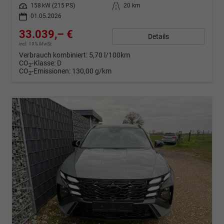
Leistung
158 kW (215 PS)
Kilometerstand
20 km
01.05.2026
33.039,– €
Details
incl. 19% MwSt.
Verbrauch kombiniert:
5,70 l/100km
CO
-Klasse:
D
2
CO
-Emissionen:
130,00 g/km
2