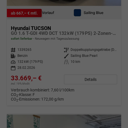
ab 667,– € mtl.
Hyundai TUCSON
GO 1.6 T-GDI 4WD DCT 132 kW (179 PS) 2-Zonen-Klimaautomatik, Sitzheizung, Lenkradheizung, Navigationssystem, DAB, Android Auto, Apple CarPlay, Rückfahrkamera, Einparkhilfe vorne und hinten, 18 Zoll Leichtmetallfelgen, uvm.
sofort lieferbar
Neuwagen mit Tageszulassung
Fahrzeugnr.
1339265
Getriebe
Doppelkupplungsgetriebe (DSG)
Kraftstoff
Benzin
Außenfarbe
Sailing Blue Pearl
Leistung
132 kW (179 PS)
Kilometerstand
10 km
28.02.2026
33.669,– €
Details
incl. 19% MwSt.
Verbrauch kombiniert:
7,60 l/100km
CO
-Klasse:
F
2
CO
-Emissionen:
172,00 g/km
2