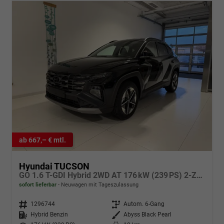
ab 667,– € mtl.
Hyundai TUCSON
GO 1.6 T-GDI Hybrid 2WD AT 176 kW (239 PS) 2-Zonen-Klimaautomatik, Sitzheizung, Lenkradheizung, Navigationssystem, DAB, Android Auto, Apple CarPlay, Rückfahrkamera, Einparkhilfe vorne und hinten, 18 Zoll Leichtmetallfelgen, uvm.
sofort lieferbar
Neuwagen mit Tageszulassung
Fahrzeugnr.
1296744
Getriebe
Autom. 6-Gang
Kraftstoff
Hybrid Benzin
Außenfarbe
Abyss Black Pearl