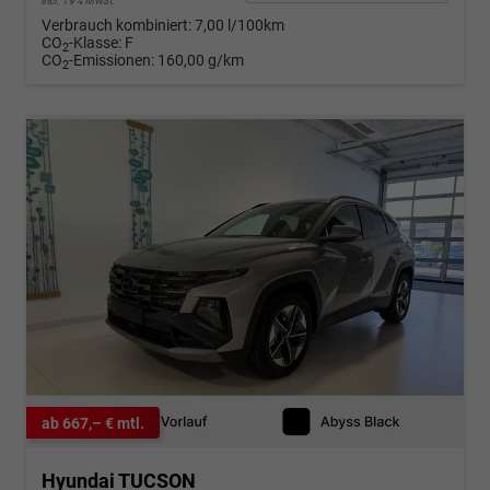
incl. 19% MwSt.
Verbrauch kombiniert:
7,00 l/100km
CO
-Klasse:
F
2
CO
-Emissionen:
160,00 g/km
2
ab 667,– € mtl.
Hyundai TUCSON