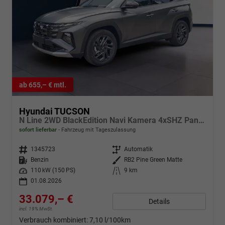
ab 655,– € mtl.
Hyundai TUCSON
N Line 2WD BlackEdition Navi Kamera 4xSHZ Pano ACC
sofort lieferbar
Fahrzeug mit Tageszulassung
Fahrzeugnr.
1345723
Getriebe
Automatik
Kraftstoff
Benzin
Außenfarbe
RB2 Pine Green Matte
Leistung
110 kW (150 PS)
Kilometerstand
9 km
01.08.2026
33.079,– €
Details
incl. 19% MwSt.
Verbrauch kombiniert:
7,10 l/100km