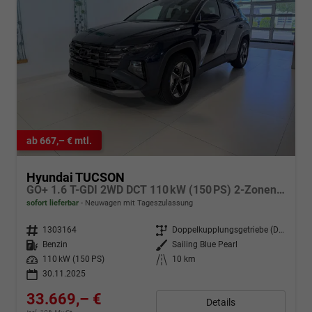
ab 667,– € mtl.
Hyundai TUCSON
GO+ 1.6 T-GDI 2WD DCT 110 kW (150 PS) 2-Zonen-Klimaautomatik, Sitzheizung, Lenkradheizung, Navigationssystem, DAB, Android Auto, Apple CarPlay, Rückfahrkamera, Einparkhilfe vorne und hinten, 18 Zoll Leichtmetallfelgen, uvm.
sofort lieferbar
Neuwagen mit Tageszulassung
Fahrzeugnr.
1303164
Getriebe
Doppelkupplungsgetriebe (DSG)
Kraftstoff
Benzin
Außenfarbe
Sailing Blue Pearl
Leistung
110 kW (150 PS)
Kilometerstand
10 km
30.11.2025
33.669,– €
Details