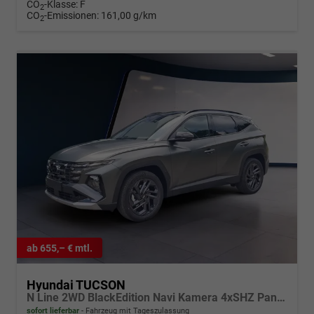
CO
-Klasse:
F
2
CO
-Emissionen:
161,00 g/km
2
ab 655,– € mtl.
Hyundai TUCSON
N Line 2WD BlackEdition Navi Kamera 4xSHZ Pano ACC
sofort lieferbar
Fahrzeug mit Tageszulassung