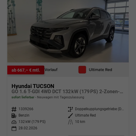
ab 667,– € mtl.
Hyundai TUCSON
GO 1.6 T-GDI 4WD DCT 132 kW (179 PS) 2-Zonen-Klimaautomatik, Sitzheizung, Lenkradheizung, Navigationssystem, DAB, Android Auto, Apple CarPlay, Rückfahrkamera, Einparkhilfe vorne und hinten, 18 Zoll Leichtmetallfelgen, uvm.
sofort lieferbar
Neuwagen mit Tageszulassung
Fahrzeugnr.
1339266
Getriebe
Doppelkupplungsgetriebe (DSG)
Kraftstoff
Benzin
Außenfarbe
Ultimate Red
Leistung
132 kW (179 PS)
Kilometerstand
10 km
28.02.2026