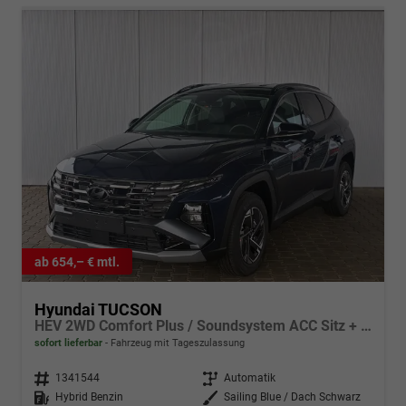
ab 654,– € mtl.
Hyundai TUCSON
HEV 2WD Comfort Plus / Soundsystem ACC Sitz + Lenkradheiz. Alu 17" E-Heckklappe Keyless LED
sofort lieferbar
Fahrzeug mit Tageszulassung
Fahrzeugnr.
1341544
Getriebe
Automatik
Kraftstoff
Hybrid Benzin
Außenfarbe
Sailing Blue / Dach Schwarz