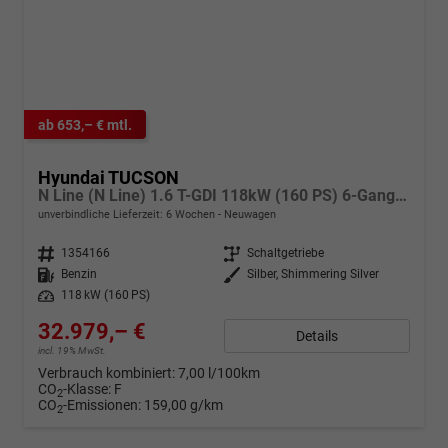
ab 653,– € mtl.
Hyundai TUCSON
N Line (N Line) 1.6 T-GDI 118kW (160 PS) 6-Gang-Schaltgetriebe
unverbindliche Lieferzeit:
6 Wochen
Neuwagen
Fahrzeugnr.
1354166
Getriebe
Schaltgetriebe
Kraftstoff
Benzin
Außenfarbe
Silber, Shimmering Silver
Leistung
118 kW (160 PS)
32.979,– €
Details
incl. 19% MwSt.
Verbrauch kombiniert:
7,00 l/100km
CO
-Klasse:
F
2
CO
-Emissionen:
159,00 g/km
2