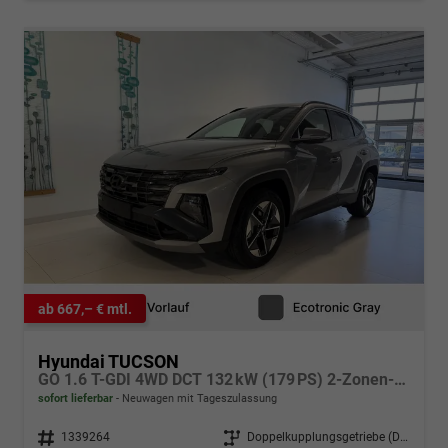
ab 667,– € mtl.
Hyundai TUCSON
GO 1.6 T-GDI 4WD DCT 132 kW (179 PS) 2-Zonen-Klimaautomatik, Sitzheizung, Lenkradheizung, Navigationssystem, DAB, Android Auto, Apple CarPlay, Rückfahrkamera, Einparkhilfe vorne und hinten, 18 Zoll Leichtmetallfelgen, uvm.
sofort lieferbar
Neuwagen mit Tageszulassung
Fahrzeugnr.
1339264
Getriebe
Doppelkupplungsgetriebe (DSG)