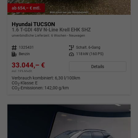
ab 654,– € mtl.
Hyundai TUCSON
1.6 T-GDI 48V N-Line Krell EHK SHZ
unverbindliche Lieferzeit:
6 Wochen
Neuwagen
Fahrzeugnr.
1325431
Getriebe
Schalt. 6-Gang
Kraftstoff
Benzin
Leistung
118 kW (160 PS)
33.044,– €
Details
incl. 19% MwSt.
Verbrauch kombiniert:
6,30 l/100km
CO
-Klasse:
E
2
CO
-Emissionen:
142,00 g/km
2