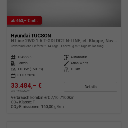
ab 663,– € mtl.
Hyundai TUCSON
N Line 2WD 1.6 T-GDI DCT N-LINE, el. Klappe, Navi, Kamera, Side, Winter
unverbindliche Lieferzeit:
14 Tage
Fahrzeug mit Tageszulassung
Fahrzeugnr.
1349995
Getriebe
Automatik
Kraftstoff
Benzin
Außenfarbe
Atlas White
Leistung
110 kW (150 PS)
Kilometerstand
10 km
01.07.2026
33.484,– €
Details
incl. 19% MwSt.
Verbrauch kombiniert:
7,10 l/100km
CO
-Klasse:
F
2
CO
-Emissionen:
160,00 g/km
2