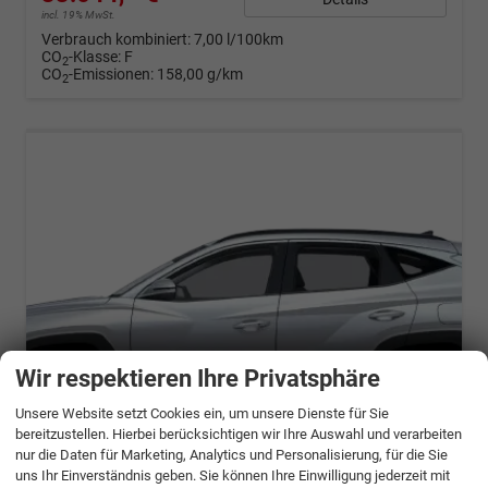
incl. 19% MwSt.
Verbrauch kombiniert:
7,00 l/100km
CO
-Klasse:
F
2
CO
-Emissionen:
158,00 g/km
2
Wir respektieren Ihre Privatsphäre
Unsere Website setzt Cookies ein, um unsere Dienste für Sie
bereitzustellen. Hierbei berücksichtigen wir Ihre Auswahl und verarbeiten
ab 666,– € mtl.
nur die Daten für Marketing, Analytics und Personalisierung, für die Sie
uns Ihr Einverständnis geben. Sie können Ihre Einwilligung jederzeit mit