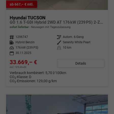
ab 667,– € mtl.
Hyundai TUCSON
GO 1.6 T-GDI Hybrid 2WD AT 176 kW (239 PS) 2-Zonen-Klimaautomatik, Sitzheizung, Lenkradheizung, Navigationssystem, DAB, Android Auto, Apple CarPlay, Rückfahrkamera, Einparkhilfe vorne und hinten, 18 Zoll Leichtmetallfelgen, uvm.
sofort lieferbar
Neuwagen mit Tageszulassung
Fahrzeugnr.
1296747
Getriebe
Autom. 6-Gang
Kraftstoff
Hybrid Benzin
Außenfarbe
Serenity White Pearl
Leistung
176 kW (239 PS)
Kilometerstand
10 km
30.11.2025
33.669,– €
Details
incl. 19% MwSt.
Verbrauch kombiniert:
5,70 l/100km
CO
-Klasse:
D
2
CO
-Emissionen:
129,00 g/km
2