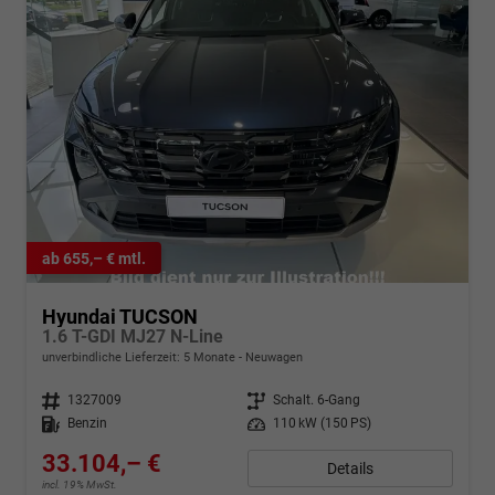
ab 655,– € mtl.
Hyundai TUCSON
1.6 T-GDI MJ27 N-Line
unverbindliche Lieferzeit:
5 Monate
Neuwagen
Fahrzeugnr.
1327009
Getriebe
Schalt. 6-Gang
Kraftstoff
Benzin
Leistung
110 kW (150 PS)
33.104,– €
Details
incl. 19% MwSt.