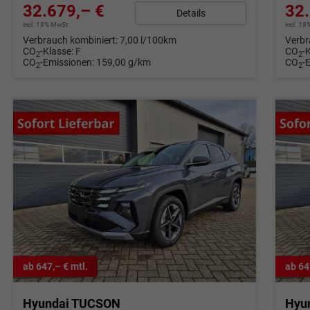
32.679,– €
32.
Details
incl. 19% MwSt.
incl. 1
Verbrauch kombiniert:
7,00 l/100km
Verbr
CO
-Klasse:
F
CO
-
2
2
CO
-Emissionen:
159,00 g/km
CO
-
2
2
ab 647,– € mtl.
ab 64
Hyundai TUCSON
Hyu