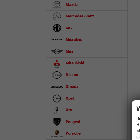
Mazda
Mercedes-Benz
MG
Microlino
Mini
Mitsubishi
Nissan
Omoda
Opel
W
Ora
U
Peugeot
H
M
Porsche
g