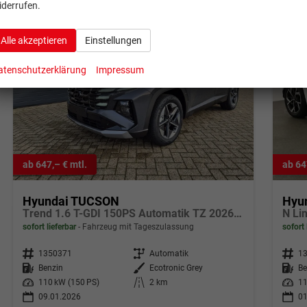
iderrufen.
Alle akzeptieren
Einstellungen
atenschutzerklärung
Impressum
ab 647,– € mtl.
ab 64
Hyundai TUCSON
Hyu
Trend 1.6 T-GDI 150PS Automatik TZ 2026 Teil-Leder Sitzheizung v+h Lenkradheizung Klimaautomatik Navi Touchscreen DAB+ Apple CarPlay + Android Auto PDC Rückf.-Kamera Matrix-LED-Scheinw.
sofort lieferbar
Fahrzeug mit Tageszulassung
sofort 
Fahrzeugnr.
1350371
Getriebe
Automatik
Fahrzeugnr.
1
Kraftstoff
Benzin
Außenfarbe
Ecotronic Grey
Kraftstoff
Be
Leistung
110 kW (150 PS)
Kilometerstand
2 km
Leistung
11
09.01.2026
01