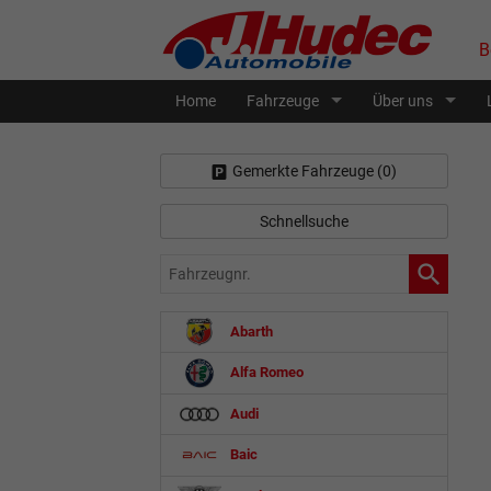
B
Home
Fahrzeuge
Über uns
Gemerkte Fahrzeuge (
0
)
Schnellsuche
Fahrzeugnr.
Abarth
Alfa Romeo
Audi
Baic