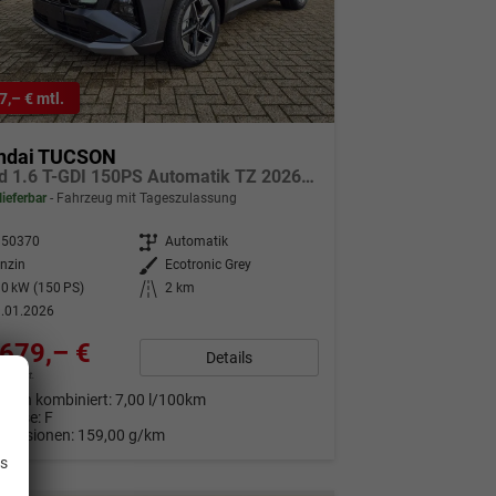
7,– € mtl.
ndai TUCSON
Trend 1.6 T-GDI 150PS Automatik TZ 2026 Teil-Leder Sitzheizung v+h Lenkradheizung Klimaautomatik Navi Touchscreen DAB+ Apple CarPlay + Android Auto PDC Rückf.-Kamera Matrix-LED-Scheinw.
lieferbar
Fahrzeug mit Tageszulassung
350370
Getriebe
Automatik
nzin
Außenfarbe
Ecotronic Grey
0 kW (150 PS)
Kilometerstand
2 km
.01.2026
679,– €
Details
9% MwSt.
auch kombiniert:
7,00 l/100km
Klasse:
F
.
Emissionen:
159,00 g/km
is