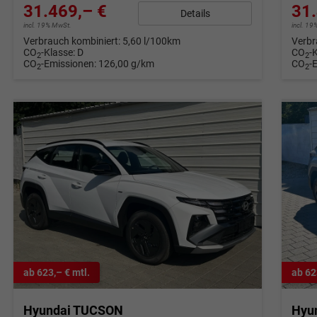
31.469,– €
31.
Details
incl. 19% MwSt.
incl. 1
Verbrauch kombiniert:
5,60 l/100km
Verbr
CO
-Klasse:
D
CO
-
2
2
CO
-Emissionen:
126,00 g/km
CO
-
2
2
ab 623,– € mtl.
ab 62
Hyundai TUCSON
Hyu