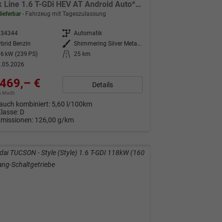
Black Line 1.6 T-GDi HEV AT Android Auto*Navi*SHZ*Kamera*2Z Klimaauto*
lieferbar
Fahrzeug mit Tageszulassung
334344
Getriebe
Automatik
brid Benzin
Außenfarbe
Shimmering Silver Metallic
6 kW (239 PS)
Kilometerstand
25 km
.05.2026
469,– €
Details
9% MwSt.
auch kombiniert:
5,60 l/100km
Klasse:
D
Emissionen:
126,00 g/km