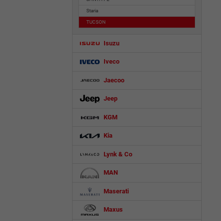
Staria
TUCSON
Isuzu
Iveco
Jaecoo
Jeep
KGM
Kia
Lynk & Co
MAN
Maserati
Maxus