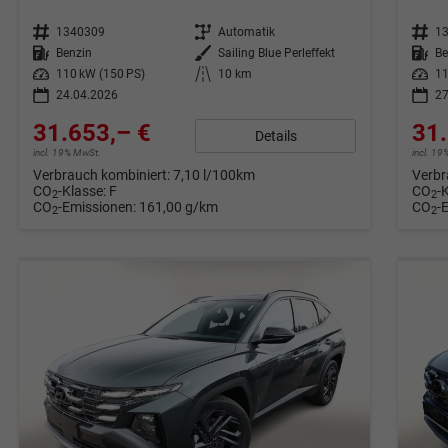
Fahrzeugnr.
1340309
Getriebe
Automatik
Fahrzeugnr.
1
Kraftstoff
Benzin
Außenfarbe
Sailing Blue Perleffekt
Kraftstoff
Be
Leistung
110 kW (150 PS)
Kilometerstand
10 km
Leistung
11
24.04.2026
27
31.653,– €
31.
Details
incl. 19% MwSt.
incl. 1
Verbrauch kombiniert:
7,10 l/100km
Verbr
CO
-Klasse:
F
CO
-
2
2
CO
-Emissionen:
161,00 g/km
CO
-
2
2