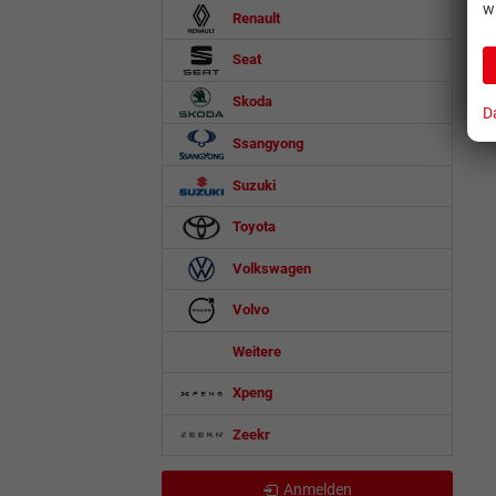
w
Renault
Seat
Skoda
D
Ssangyong
Suzuki
Toyota
Volkswagen
Volvo
Weitere
Xpeng
Zeekr
Anmelden