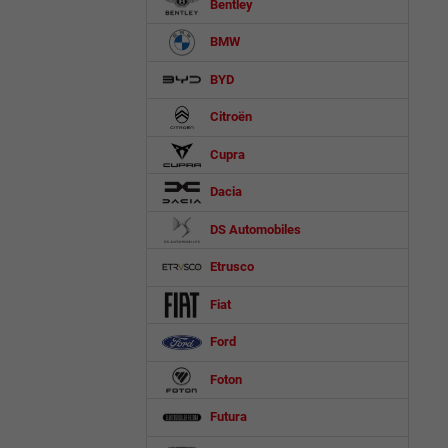
Bentley
BMW
BYD
Citroën
Cupra
Dacia
DS Automobiles
Etrusco
Fiat
Ford
Foton
Futura