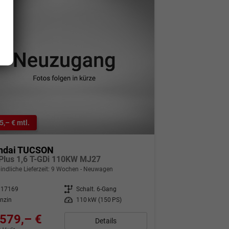
5,– € mtl.
ndai TUCSON
Plus 1,6 T-GDi 110KW MJ27
indliche Lieferzeit:
9 Wochen
Neuwagen
317169
Getriebe
Schalt. 6-Gang
nzin
Leistung
110 kW (150 PS)
579,– €
Details