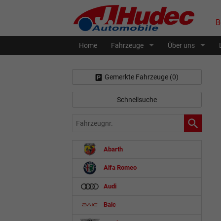
B
Home
Fahrzeuge
Über uns
Gemerkte Fahrzeuge (
0
)
Schnellsuche
Fahrzeugnr.
Abarth
Alfa Romeo
Audi
Baic