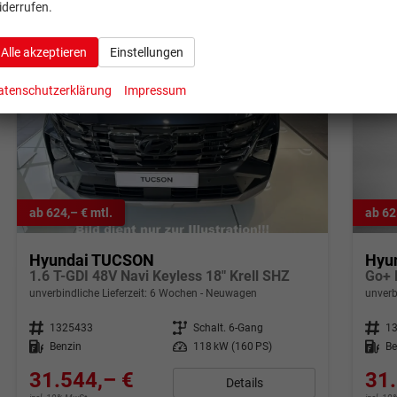
iderrufen.
Alle akzeptieren
Einstellungen
atenschutzerklärung
Impressum
ab 624,– € mtl.
ab 62
Hyundai TUCSON
Hyu
1.6 T-GDI 48V Navi Keyless 18" Krell SHZ
Go+ 
unverbindliche Lieferzeit:
6 Wochen
Neuwagen
unverb
Fahrzeugnr.
1325433
Getriebe
Schalt. 6-Gang
Fahrzeugnr.
1
Kraftstoff
Benzin
Leistung
118 kW (160 PS)
Kraftstoff
Be
31.544,– €
31.
Details