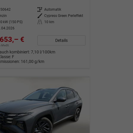
350642
Getriebe
Automatik
nzin
Außenfarbe
Cypress Green Perleffekt
0 kW (150 PS)
Kilometerstand
10 km
.04.2026
653,– €
Details
9% MwSt.
auch kombiniert:
7,10 l/100km
Klasse:
F
Emissionen:
161,00 g/km