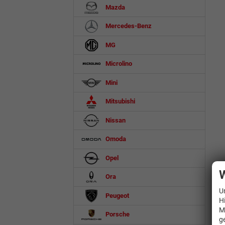
Mazda
Mercedes-Benz
MG
Microlino
Mini
Mitsubishi
Nissan
Omoda
Opel
W
Ora
U
Peugeot
H
M
Porsche
g