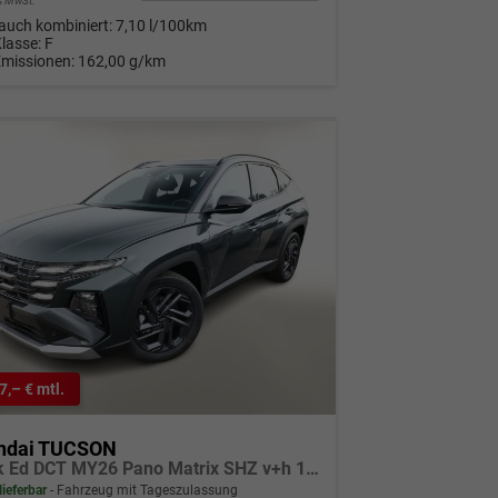
9% MwSt.
auch kombiniert:
7,10 l/100km
Klasse:
F
Emissionen:
162,00 g/km
7,– € mtl.
ndai TUCSON
Black Ed DCT MY26 Pano Matrix SHZ v+h 19Z
lieferbar
Fahrzeug mit Tageszulassung