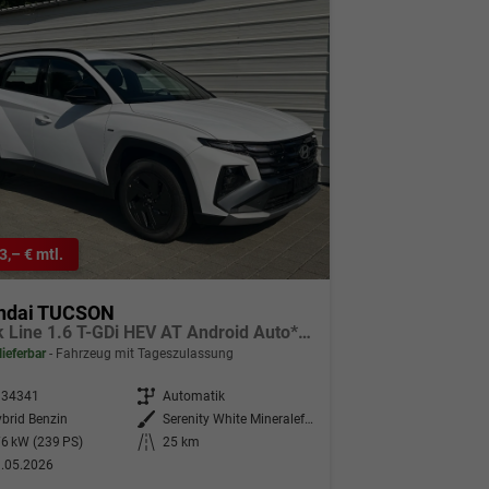
3,– € mtl.
ndai TUCSON
Black Line 1.6 T-GDi HEV AT Android Auto*Navi*SHZ*Kamera*2Z Klimaauto*
lieferbar
Fahrzeug mit Tageszulassung
334341
Getriebe
Automatik
brid Benzin
Außenfarbe
Serenity White Mineraleffekt
6 kW (239 PS)
Kilometerstand
25 km
.05.2026