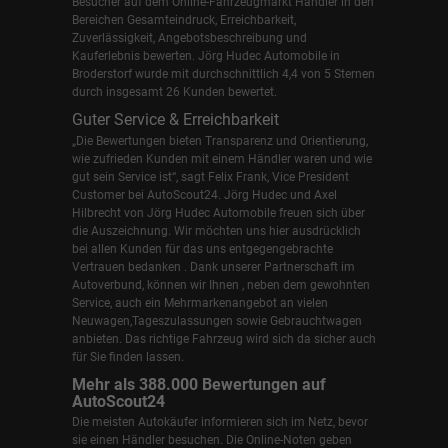
Besucher auf dem Online-Fahrzeugmarkt Händler in den
Bereichen Gesamteindruck, Erreichbarkeit,
Zuverlässigkeit, Angebotsbeschreibung und
Kauferlebnis bewerten. Jörg Hudec Automobile in
Broderstorf wurde mit durchschnittlich 4,4 von 5 Sternen
durch insgesamt 26 Kunden bewertet.
Guter Service & Erreichbarkeit
„Die Bewertungen bieten Transparenz und Orientierung,
wie zufrieden Kunden mit einem Händler waren und wie
gut sein Service ist“, sagt Felix Frank, Vice President
Customer bei AutoScout24.
Jörg Hudec und Axel
Hilbrecht
von Jörg Hudec Automobile freuen sich über
die Auszeichnung. Wir möchten uns hier ausdrücklich
bei allen Kunden für das uns entgegengebrachte
Vertrauen bedanken . Dank unserer Partnerschaft im
Autoverbund, können wir Ihnen , neben dem gewohnten
Service, auch ein Mehrmarkenangebot an vielen
Neuwagen,Tageszulassungen sowie Gebrauchtwagen
anbieten. Das richtige Fahrzeug wird sich da sicher auch
für Sie finden lassen.
Mehr als 388.000 Bewertungen auf
AutoScout24
Die meisten Autokäufer informieren sich im Netz, bevor
sie einen Händler besuchen. Die Online-Noten geben