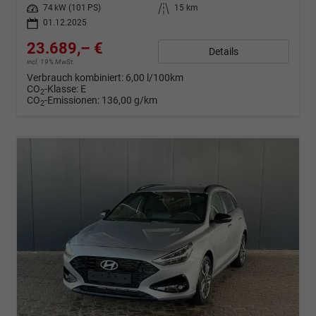
Leistung
74 kW (101 PS)
Kilometerstand
15 km
01.12.2025
23.689,– €
Details
incl. 19% MwSt.
Verbrauch kombiniert:
6,00 l/100km
CO
-Klasse:
E
2
CO
-Emissionen:
136,00 g/km
2