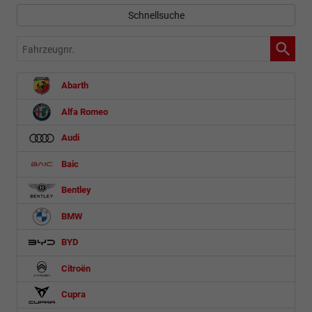
Schnellsuche
Fahrzeugnr.
Abarth
Alfa Romeo
Audi
Baic
Bentley
BMW
BYD
Citroën
Cupra