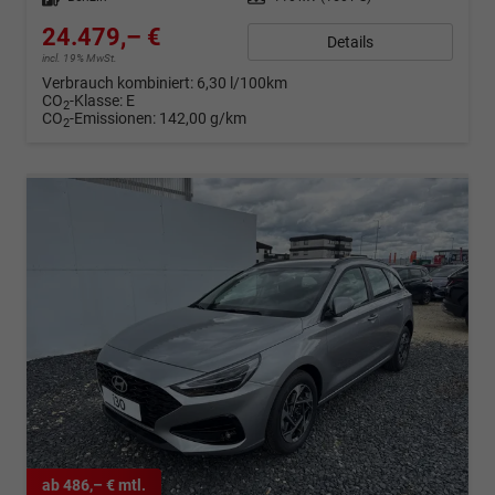
24.479,– €
Details
incl. 19% MwSt.
Verbrauch kombiniert:
6,30 l/100km
CO
-Klasse:
E
2
CO
-Emissionen:
142,00 g/km
2
ab 486,– € mtl.