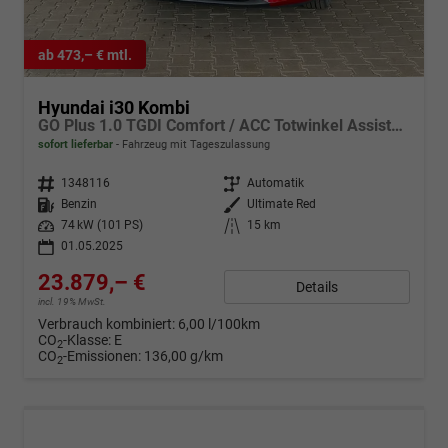
ab 473,– € mtl.
Hyundai i30 Kombi
GO Plus 1.0 TGDI Comfort / ACC Totwinkel Assistent Sitz + Lenkradheizung Alu 17"
sofort lieferbar
Fahrzeug mit Tageszulassung
Fahrzeugnr.
1348116
Getriebe
Automatik
Kraftstoff
Benzin
Außenfarbe
Ultimate Red
Leistung
74 kW (101 PS)
Kilometerstand
15 km
01.05.2025
23.879,– €
Details
incl. 19% MwSt.
Verbrauch kombiniert:
6,00 l/100km
CO
-Klasse:
E
2
CO
-Emissionen:
136,00 g/km
2