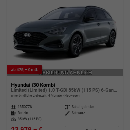
ab 475,– € mtl.
Hyundai i30 Kombi
Limited (Limited) 1.0 T-GDi 85kW (115 PS) 6-Gang-Schaltgetriebe
unverbindliche Lieferzeit:
4 Monate
Neuwagen
Fahrzeugnr.
1350778
Getriebe
Schaltgetriebe
Kraftstoff
Benzin
Außenfarbe
Schwarz
Leistung
85 kW (116 PS)
23.979,– €