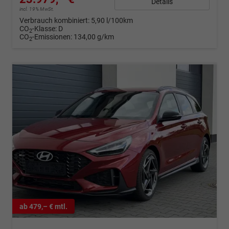
Details
incl. 19% MwSt.
Verbrauch kombiniert:
5,90 l/100km
CO
-Klasse:
D
2
CO
-Emissionen:
134,00 g/km
2
ab 479,– € mtl.