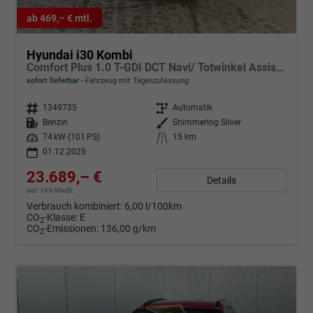
ab 469,– € mtl.
Hyundai i30 Kombi
Comfort Plus 1.0 T-GDI DCT Navi/ Totwinkel Assistent/ PDC V&H + Kamera/ Alu 17"
sofort lieferbar
Fahrzeug mit Tageszulassung
Fahrzeugnr.
1349735
Getriebe
Automatik
Kraftstoff
Benzin
Außenfarbe
Shimmering Silver
Leistung
74 kW (101 PS)
Kilometerstand
15 km
01.12.2025
23.689,– €
Details
incl. 19% MwSt.
Verbrauch kombiniert:
6,00 l/100km
CO
-Klasse:
E
2
CO
-Emissionen:
136,00 g/km
2