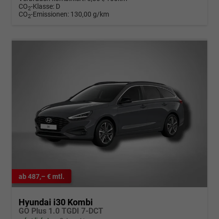
CO
-Klasse:
D
2
CO
-Emissionen:
130,00 g/km
2
ab 487,– € mtl.
Hyundai i30 Kombi
GO Plus 1.0 TGDI 7-DCT