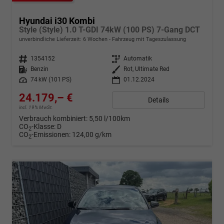
Hyundai i30 Kombi
Style (Style) 1.0 T-GDI 74kW (100 PS) 7-Gang DCT
unverbindliche Lieferzeit:
6 Wochen
Fahrzeug mit Tageszulassung
Fahrzeugnr.
1354152
Getriebe
Automatik
Kraftstoff
Benzin
Außenfarbe
Rot, Ultimate Red
Leistung
74 kW (101 PS)
01.12.2024
24.179,– €
Details
incl. 19% MwSt.
Verbrauch kombiniert:
5,50 l/100km
CO
-Klasse:
D
2
CO
-Emissionen:
124,00 g/km
2