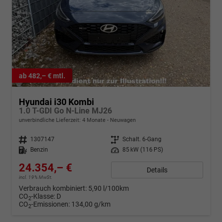
ab 482,– € mtl.
Hyundai i30 Kombi
1.0 T-GDI Go N-Line MJ26
unverbindliche Lieferzeit:
4 Monate
Neuwagen
Fahrzeugnr.
1307147
Getriebe
Schalt. 6-Gang
Kraftstoff
Benzin
Leistung
85 kW (116 PS)
24.354,– €
Details
incl. 19% MwSt.
Verbrauch kombiniert:
5,90 l/100km
CO
-Klasse:
D
2
CO
-Emissionen:
134,00 g/km
2