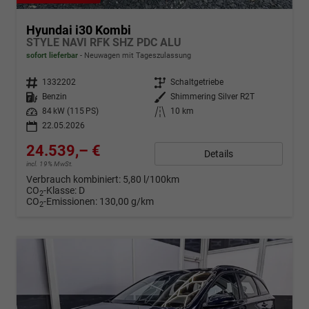
Hyundai i30 Kombi
STYLE NAVI RFK SHZ PDC ALU
sofort lieferbar
Neuwagen mit Tageszulassung
Fahrzeugnr.
1332202
Getriebe
Schaltgetriebe
Kraftstoff
Benzin
Außenfarbe
Shimmering Silver R2T
Leistung
84 kW (115 PS)
Kilometerstand
10 km
22.05.2026
24.539,– €
Details
incl. 19% MwSt.
Verbrauch kombiniert:
5,80 l/100km
CO
-Klasse:
D
2
CO
-Emissionen:
130,00 g/km
2