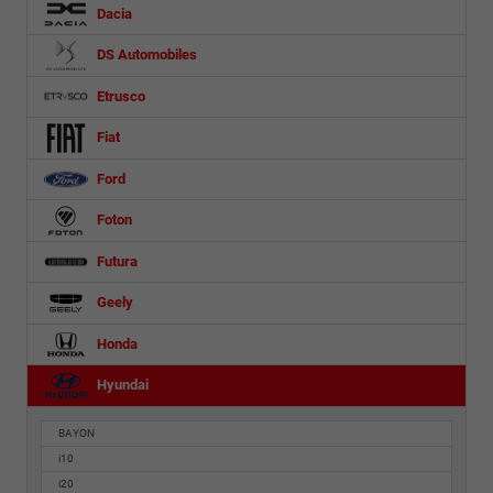
Dacia
DS Automobiles
Etrusco
Fiat
Ford
Foton
Futura
Geely
Honda
Hyundai
BAYON
i10
i20