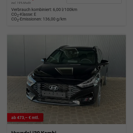
incl. 19% MwSt.
Verbrauch kombiniert:
6,00 l/100km
CO
-Klasse:
E
2
CO
-Emissionen:
136,00 g/km
2
ab 473,– € mtl.