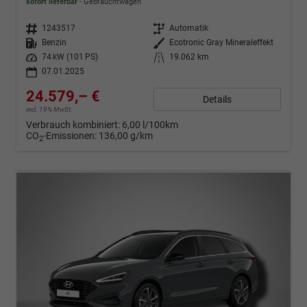
sofort lieferbar
Gebrauchtwagen
Fahrzeugnr.
1243517
Getriebe
Automatik
Kraftstoff
Benzin
Außenfarbe
Ecotronic Gray Mineraleffekt
Leistung
74 kW (101 PS)
Kilometerstand
19.062 km
07.01.2025
24.579,– €
Details
incl. 19% MwSt.
Verbrauch kombiniert:
6,00 l/100km
CO
-Emissionen:
136,00 g/km
2