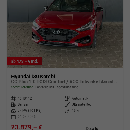
ab 473,– € mtl.
Hyundai i30 Kombi
GO Plus 1.0 TGDI Comfort / ACC Totwinkel Assistent Sitz + Lenkradheizung Alu 17"
sofort lieferbar
Fahrzeug mit Tageszulassung
Fahrzeugnr.
1348112
Getriebe
Automatik
Kraftstoff
Benzin
Außenfarbe
Ultimate Red
Leistung
74 kW (101 PS)
Kilometerstand
15 km
01.04.2025
23.879,– €
Details