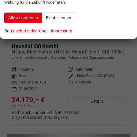
Wirkung für die Zukunft widerrufen.
Alle akzeptieren
Einstellungen
ab 479,– € mtl.
Datenschutzerklärung
Impressum
Hyundai i30 Kombi
N Line Mild-Hybrid (N Mild-Hybrid) 1.5 T-GDI 103kW (140 PS) 7-Gang DCT
unverbindliche Lieferzeit:
6 Wochen
Fahrzeug mit Tageszulassung
Fahrzeugnr.
1352942
Getriebe
Automatik
Kraftstoff
Benzin
Außenfarbe
, Meta Blue / MIC (PM2)
Leistung
103 kW (140 PS)
Kilometerstand
1.489 km
01.04.2025
24.179,– €
Details
incl. 19% MwSt.
Verbrauch kombiniert:
6,40 l/100km
CO
-Emissionen:
146,00 g/km
2