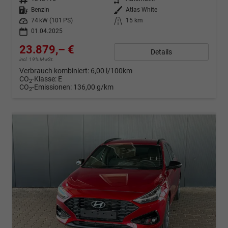
Kraftstoff
Benzin
Außenfarbe
Atlas White
Leistung
74 kW (101 PS)
Kilometerstand
15 km
01.04.2025
23.879,– €
Details
incl. 19% MwSt.
Verbrauch kombiniert:
6,00 l/100km
CO
-Klasse:
E
2
CO
-Emissionen:
136,00 g/km
2