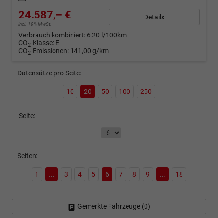
24.587,– €
Details
incl. 19% MwSt.
Verbrauch kombiniert:
6,20 l/100km
CO
-Klasse:
E
2
CO
-Emissionen:
141,00 g/km
2
Datensätze pro Seite:
10
20
50
100
250
Seite:
Seiten:
1
...
3
4
5
6
7
8
9
...
18
Gemerkte Fahrzeuge (
0
)