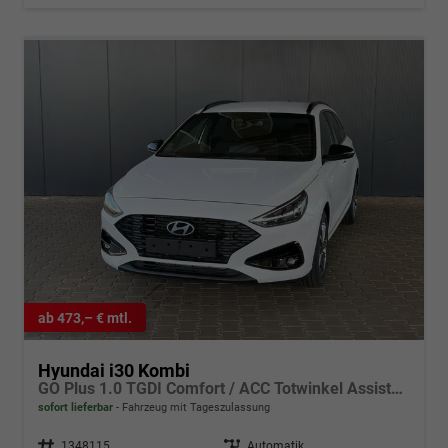
ab 473,– € mtl.
Hyundai i30 Kombi
GO Plus 1.0 TGDI Comfort / ACC Totwinkel Assistent Sitz + Lenkradheizung Alu 17"
sofort lieferbar
Fahrzeug mit Tageszulassung
Fahrzeugnr.
1348115
Getriebe
Automatik