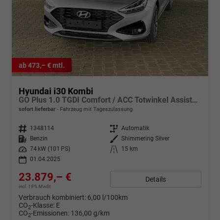
ab 473,– € mtl.
Hyundai i30 Kombi
GO Plus 1.0 TGDI Comfort / ACC Totwinkel Assistent Sitz + Lenkradheizung Alu 17"
sofort lieferbar
Fahrzeug mit Tageszulassung
Fahrzeugnr.
1348114
Getriebe
Automatik
Kraftstoff
Benzin
Außenfarbe
Shimmering Silver
Leistung
74 kW (101 PS)
Kilometerstand
15 km
01.04.2025
23.879,– €
Details
incl. 19% MwSt.
Verbrauch kombiniert:
6,00 l/100km
CO
-Klasse:
E
2
CO
-Emissionen:
136,00 g/km
2