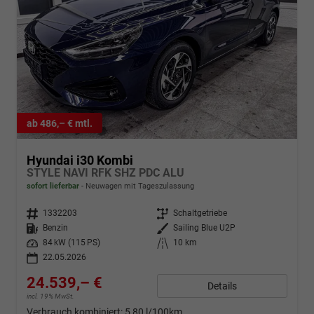
ab 486,– € mtl.
Hyundai i30 Kombi
STYLE NAVI RFK SHZ PDC ALU
sofort lieferbar
Neuwagen mit Tageszulassung
Fahrzeugnr.
1332203
Getriebe
Schaltgetriebe
Kraftstoff
Benzin
Außenfarbe
Sailing Blue U2P
Leistung
84 kW (115 PS)
Kilometerstand
10 km
22.05.2026
24.539,– €
Details
incl. 19% MwSt.
Verbrauch kombiniert:
5,80 l/100km