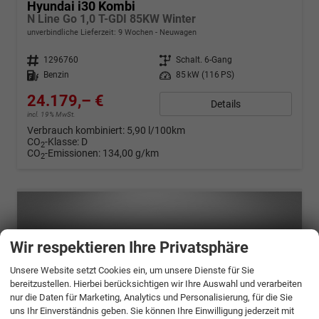
Hyundai i30 Kombi
N Line Go 1,0 T-GDI 85KW Winter
unverbindliche Lieferzeit:
9 Wochen
Neuwagen
Fahrzeugnr.
1296760
Getriebe
Schalt. 6-Gang
Kraftstoff
Benzin
Leistung
85 kW (116 PS)
24.179,– €
Details
incl. 19% MwSt.
Verbrauch kombiniert:
5,90 l/100km
CO
-Klasse:
D
2
CO
-Emissionen:
134,00 g/km
2
Wir respektieren Ihre Privatsphäre
Unsere Website setzt Cookies ein, um unsere Dienste für Sie
bereitzustellen. Hierbei berücksichtigen wir Ihre Auswahl und verarbeiten
nur die Daten für Marketing, Analytics und Personalisierung, für die Sie
uns Ihr Einverständnis geben. Sie können Ihre Einwilligung jederzeit mit