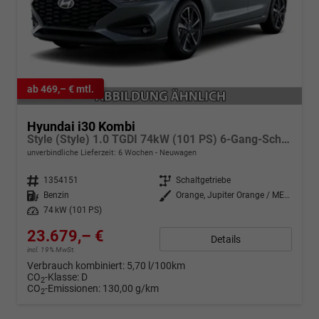
ab 469,– € mtl.
Hyundai i30 Kombi
Style (Style) 1.0 TGDI 74kW (101 PS) 6-Gang-Schaltgetriebe
unverbindliche Lieferzeit:
6 Wochen
Neuwagen
Fahrzeugnr.
1354151
Getriebe
Schaltgetriebe
Kraftstoff
Benzin
Außenfarbe
Orange, Jupiter Orange / MET (PL2)
Leistung
74 kW (101 PS)
23.679,– €
Details
incl. 19% MwSt.
Verbrauch kombiniert:
5,70 l/100km
CO
-Klasse:
D
2
CO
-Emissionen:
130,00 g/km
2