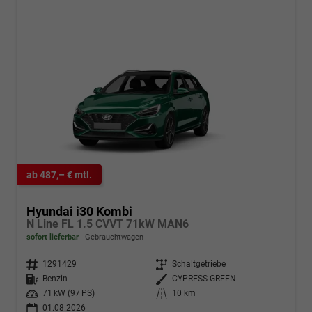
ab 487,– € mtl.
Hyundai i30 Kombi
N Line FL 1.5 CVVT 71kW MAN6
sofort lieferbar
Gebrauchtwagen
Fahrzeugnr.
1291429
Getriebe
Schaltgetriebe
Kraftstoff
Benzin
Außenfarbe
CYPRESS GREEN
Leistung
71 kW (97 PS)
Kilometerstand
10 km
01.08.2026