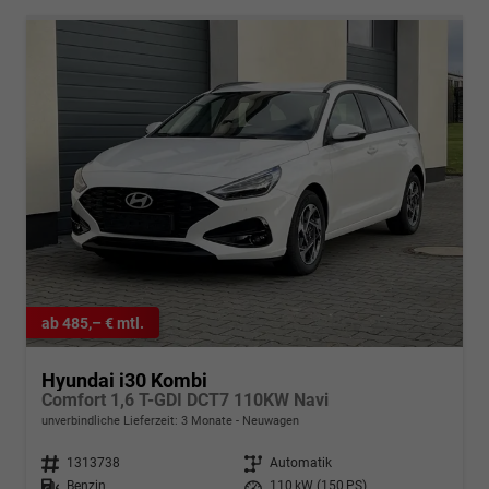
ab 485,– € mtl.
Hyundai i30 Kombi
Comfort 1,6 T-GDI DCT7 110KW Navi
unverbindliche Lieferzeit:
3 Monate
Neuwagen
Fahrzeugnr.
1313738
Getriebe
Automatik
Kraftstoff
Benzin
Leistung
110 kW (150 PS)