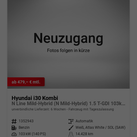
ab 479,– € mtl.
Hyundai i30 Kombi
N Line Mild-Hybrid (N Mild-Hybrid) 1.5 T-GDI 103kW (140 PS) 7-Gang DCT
unverbindliche Lieferzeit:
6 Wochen
Fahrzeug mit Tageszulassung
Fahrzeugnr.
1352943
Getriebe
Automatik
Kraftstoff
Benzin
Außenfarbe
Weiß, Atlas White / SOL (SAW)
Leistung
103 kW (140 PS)
Kilometerstand
14.428 km