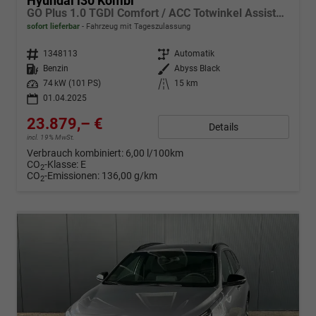
Hyundai i30 Kombi
GO Plus 1.0 TGDI Comfort / ACC Totwinkel Assistent Sitz + Lenkradheizung Alu 17"
sofort lieferbar
Fahrzeug mit Tageszulassung
Fahrzeugnr.
1348113
Getriebe
Automatik
Kraftstoff
Benzin
Außenfarbe
Abyss Black
Leistung
74 kW (101 PS)
Kilometerstand
15 km
01.04.2025
23.879,– €
Details
incl. 19% MwSt.
Verbrauch kombiniert:
6,00 l/100km
CO
-Klasse:
E
2
CO
-Emissionen:
136,00 g/km
2