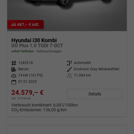
ab 487,– € mtl.
Hyundai i30 Kombi
GO Plus 1.0 TGDI 7-DCT
sofort lieferbar
Gebrauchtwagen
Fahrzeugnr.
1243518
Getriebe
Automatik
Kraftstoff
Benzin
Außenfarbe
Ecotronic Gray Mineraleffekt
Leistung
74 kW (101 PS)
Kilometerstand
71.084 km
07.01.2025
24.579,– €
Details
incl. 19% MwSt.
Verbrauch kombiniert:
6,00 l/100km
CO
-Emissionen:
136,00 g/km
2