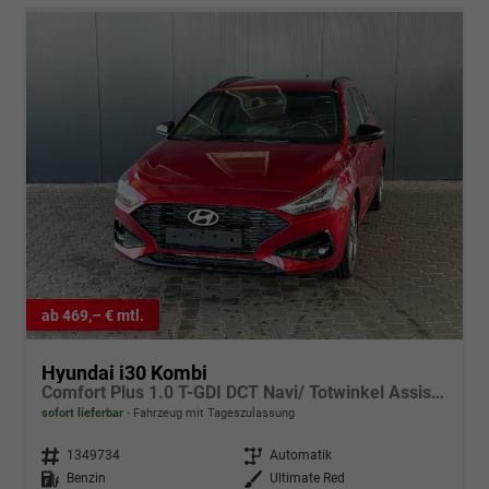
ab 469,– € mtl.
Hyundai i30 Kombi
Comfort Plus 1.0 T-GDI DCT Navi/ Totwinkel Assistent/ PDC V&H + Kamera/ Alu 17"
sofort lieferbar
Fahrzeug mit Tageszulassung
Fahrzeugnr.
1349734
Getriebe
Automatik
Kraftstoff
Benzin
Außenfarbe
Ultimate Red