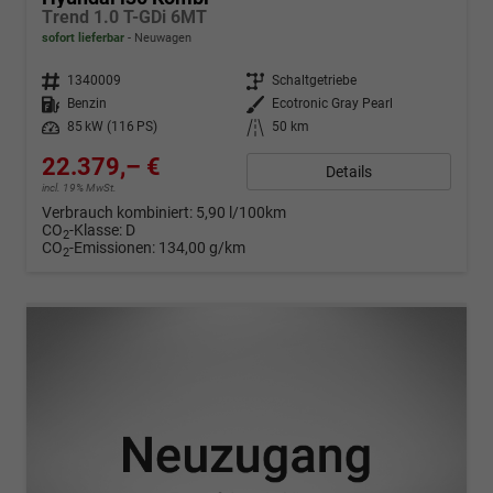
Trend 1.0 T-GDi 6MT
sofort lieferbar
Neuwagen
Fahrzeugnr.
1340009
Getriebe
Schaltgetriebe
Kraftstoff
Benzin
Außenfarbe
Ecotronic Gray Pearl
Leistung
85 kW (116 PS)
Kilometerstand
50 km
22.379,– €
Details
incl. 19% MwSt.
Verbrauch kombiniert:
5,90 l/100km
CO
-Klasse:
D
2
CO
-Emissionen:
134,00 g/km
2