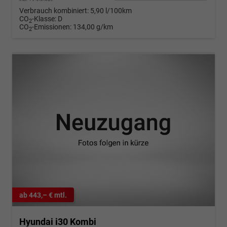
Verbrauch kombiniert:
5,90 l/100km
CO
-Klasse:
D
2
CO
-Emissionen:
134,00 g/km
2
ab 443,– € mtl.
Hyundai i30 Kombi