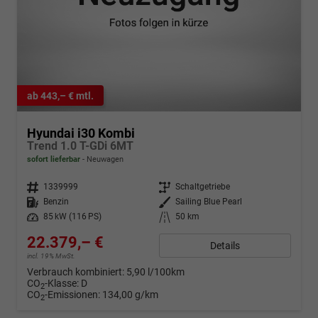
ab 443,– € mtl.
Hyundai i30 Kombi
Trend 1.0 T-GDi 6MT
sofort lieferbar
Neuwagen
Fahrzeugnr.
1339999
Getriebe
Schaltgetriebe
Kraftstoff
Benzin
Außenfarbe
Sailing Blue Pearl
Leistung
85 kW (116 PS)
Kilometerstand
50 km
22.379,– €
Details
incl. 19% MwSt.
Verbrauch kombiniert:
5,90 l/100km
CO
-Klasse:
D
2
CO
-Emissionen:
134,00 g/km
2