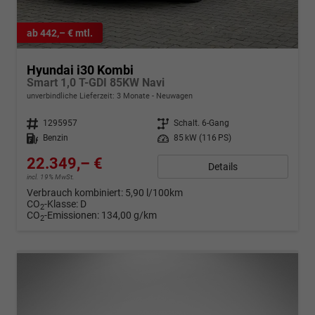
ab 442,– € mtl.
Hyundai i30 Kombi
Smart 1,0 T-GDI 85KW Navi
unverbindliche Lieferzeit:
3 Monate
Neuwagen
Fahrzeugnr.
1295957
Getriebe
Schalt. 6-Gang
Kraftstoff
Benzin
Leistung
85 kW (116 PS)
22.349,– €
Details
incl. 19% MwSt.
Verbrauch kombiniert:
5,90 l/100km
CO
-Klasse:
D
2
CO
-Emissionen:
134,00 g/km
2