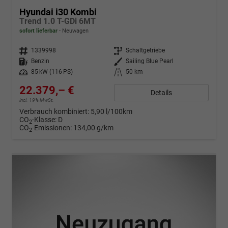
Hyundai i30 Kombi
Trend 1.0 T-GDi 6MT
sofort lieferbar
Neuwagen
Fahrzeugnr.
1339998
Getriebe
Schaltgetriebe
Kraftstoff
Benzin
Außenfarbe
Sailing Blue Pearl
Leistung
85 kW (116 PS)
Kilometerstand
50 km
22.379,– €
Details
incl. 19% MwSt.
Verbrauch kombiniert:
5,90 l/100km
CO
-Klasse:
D
2
CO
-Emissionen:
134,00 g/km
2