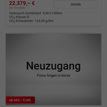
22.379,– €
Details
incl. 19% MwSt.
Verbrauch kombiniert:
5,90 l/100km
CO
-Klasse:
D
2
CO
-Emissionen:
134,00 g/km
2
ab 443,– € mtl.