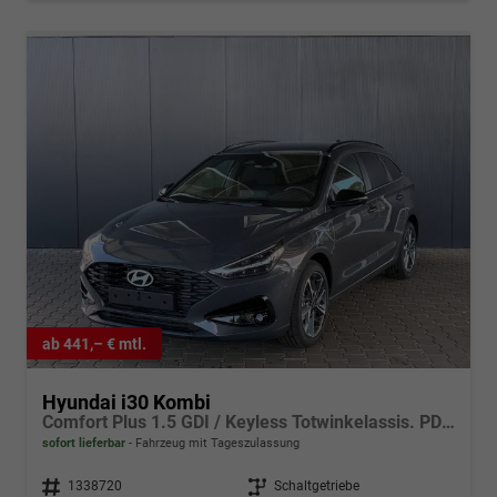
ab 441,– € mtl.
Hyundai i30 Kombi
Comfort Plus 1.5 GDI / Keyless Totwinkelassis. PDC V&H + Kamera Sitz Lenkradheizung LED Alu 17''
sofort lieferbar
Fahrzeug mit Tageszulassung
Fahrzeugnr.
1338720
Getriebe
Schaltgetriebe