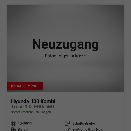
ab 443,– € mtl.
Hyundai i30 Kombi
Trend 1.0 T-GDi 6MT
sofort lieferbar
Neuwagen
Fahrzeugnr.
1340011
Getriebe
Schaltgetriebe
Kraftstoff
Benzin
Außenfarbe
Ecotronic Gray Pearl