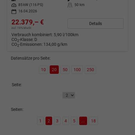
Leistung
85 kW (116 PS)
Kilometerstand
50 km
16.04.2026
22.379,– €
Details
incl. 19% MwSt.
Verbrauch kombiniert:
5,90 l/100km
CO
-Klasse:
D
2
CO
-Emissionen:
134,00 g/km
2
Datensätze pro Seite:
10
20
50
100
250
Seite:
Seiten:
1
2
3
4
5
...
18