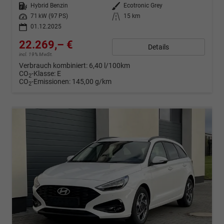
Kraftstoff
Hybrid Benzin
Außenfarbe
Ecotronic Grey
Leistung
71 kW (97 PS)
Kilometerstand
15 km
01.12.2025
22.269,– €
Details
incl. 19% MwSt.
Verbrauch kombiniert:
6,40 l/100km
CO
-Klasse:
E
2
CO
-Emissionen:
145,00 g/km
2