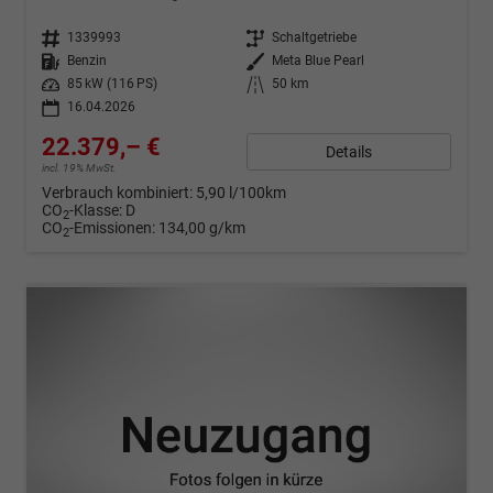
Fahrzeugnr.
1339993
Getriebe
Schaltgetriebe
Kraftstoff
Benzin
Außenfarbe
Meta Blue Pearl
Leistung
85 kW (116 PS)
Kilometerstand
50 km
16.04.2026
22.379,– €
Details
incl. 19% MwSt.
Verbrauch kombiniert:
5,90 l/100km
CO
-Klasse:
D
2
CO
-Emissionen:
134,00 g/km
2