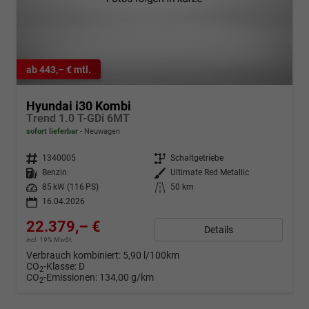
ab 443,– € mtl.
Hyundai i30 Kombi
Trend 1.0 T-GDi 6MT
sofort lieferbar
Neuwagen
Fahrzeugnr.
1340005
Getriebe
Schaltgetriebe
Kraftstoff
Benzin
Außenfarbe
Ultimate Red Metallic
Leistung
85 kW (116 PS)
Kilometerstand
50 km
16.04.2026
22.379,– €
Details
incl. 19% MwSt.
Verbrauch kombiniert:
5,90 l/100km
CO
-Klasse:
D
2
CO
-Emissionen:
134,00 g/km
2