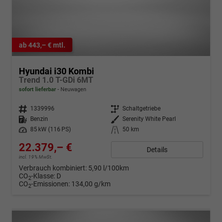
ab 443,– € mtl.
Hyundai i30 Kombi
Trend 1.0 T-GDi 6MT
sofort lieferbar
Neuwagen
Fahrzeugnr.
1339996
Getriebe
Schaltgetriebe
Kraftstoff
Benzin
Außenfarbe
Serenity White Pearl
Leistung
85 kW (116 PS)
Kilometerstand
50 km
22.379,– €
Details
incl. 19% MwSt.
Verbrauch kombiniert:
5,90 l/100km
CO
-Klasse:
D
2
CO
-Emissionen:
134,00 g/km
2