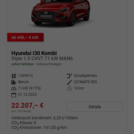
ab 440,– € mtl.
Hyundai i30 Kombi
Style 1.5 CVVT 71 kW MAN6
sofort lieferbar
Gebrauchtwagen
Fahrzeugnr.
1290912
Getriebe
Schaltgetriebe
Kraftstoff
Benzin
Außenfarbe
ULTIMATE RED
Leistung
71 kW (97 PS)
Kilometerstand
10 km
01.12.2025
22.207,– €
Details
incl. 19% MwSt.
Verbrauch kombiniert:
6,20 l/100km
CO
-Klasse:
E
2
CO
-Emissionen:
141,00 g/km
2