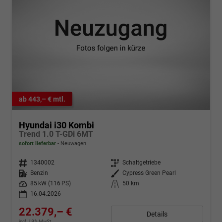
ab 443,– € mtl.
Hyundai i30 Kombi
Trend 1.0 T-GDi 6MT
sofort lieferbar
Neuwagen
Fahrzeugnr.
1340002
Getriebe
Schaltgetriebe
Kraftstoff
Benzin
Außenfarbe
Cypress Green Pearl
Leistung
85 kW (116 PS)
Kilometerstand
50 km
16.04.2026
22.379,– €
Details
incl. 19% MwSt.