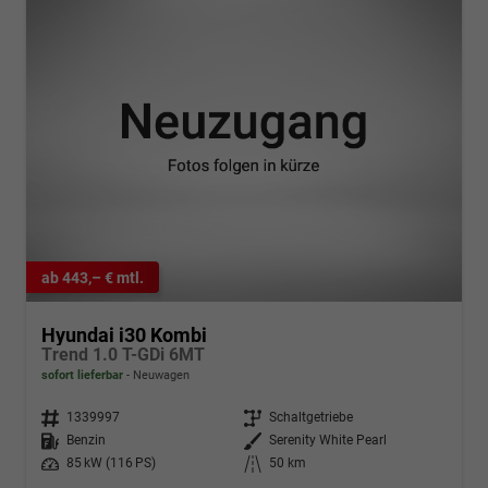
ab 443,– € mtl.
Hyundai i30 Kombi
Trend 1.0 T-GDi 6MT
sofort lieferbar
Neuwagen
Fahrzeugnr.
1339997
Getriebe
Schaltgetriebe
Kraftstoff
Benzin
Außenfarbe
Serenity White Pearl
Leistung
85 kW (116 PS)
Kilometerstand
50 km