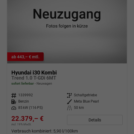
ab 443,– € mtl.
Hyundai i30 Kombi
Trend 1.0 T-GDi 6MT
sofort lieferbar
Neuwagen
Fahrzeugnr.
1339992
Getriebe
Schaltgetriebe
Kraftstoff
Benzin
Außenfarbe
Meta Blue Pearl
Leistung
85 kW (116 PS)
Kilometerstand
50 km
22.379,– €
Details
incl. 19% MwSt.
Verbrauch kombiniert:
5,90 l/100km