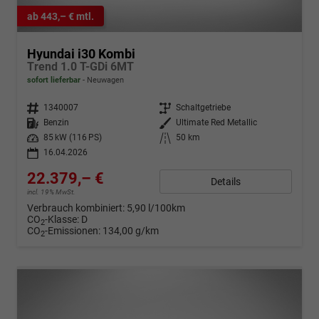
ab 443,– € mtl.
Hyundai i30 Kombi
Trend 1.0 T-GDi 6MT
sofort lieferbar
Neuwagen
Fahrzeugnr.
1340007
Getriebe
Schaltgetriebe
Kraftstoff
Benzin
Außenfarbe
Ultimate Red Metallic
Leistung
85 kW (116 PS)
Kilometerstand
50 km
16.04.2026
22.379,– €
Details
incl. 19% MwSt.
Verbrauch kombiniert:
5,90 l/100km
CO
-Klasse:
D
2
CO
-Emissionen:
134,00 g/km
2