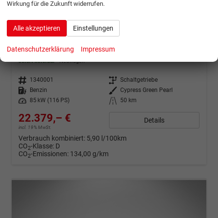
Wirkung für die Zukunft widerrufen.
ab 443,– € mtl.
Alle akzeptieren
Einstellungen
Hyundai i30 Kombi
Datenschutzerklärung
Impressum
Trend 1.0 T-GDi 6MT
sofort lieferbar
Neuwagen
Fahrzeugnr.
1340001
Getriebe
Schaltgetriebe
Kraftstoff
Benzin
Außenfarbe
Cypress Green Pearl
Leistung
85 kW (116 PS)
Kilometerstand
50 km
22.379,– €
Details
incl. 19% MwSt.
Verbrauch kombiniert:
5,90 l/100km
CO
-Klasse:
D
2
CO
-Emissionen:
134,00 g/km
2