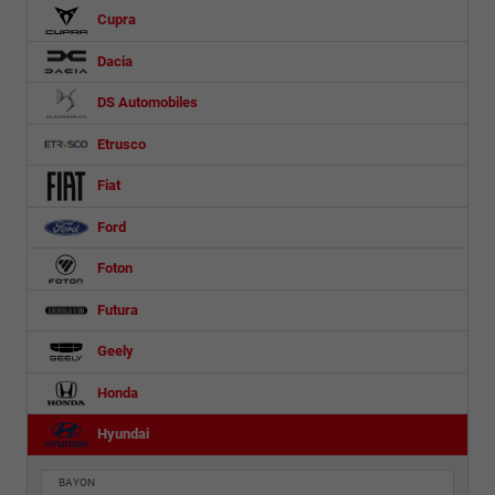
Cupra
Dacia
DS Automobiles
Etrusco
Fiat
Ford
Foton
Futura
Geely
Honda
Hyundai
BAYON