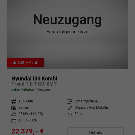
ab 443,– € mtl.
Hyundai i30 Kombi
Trend 1.0 T-GDi 6MT
sofort lieferbar
Neuwagen
Fahrzeugnr.
1340008
Getriebe
Schaltgetriebe
Kraftstoff
Benzin
Außenfarbe
Ultimate Red Metallic
Leistung
85 kW (116 PS)
Kilometerstand
50 km
16.04.2026
22.379,– €
Details