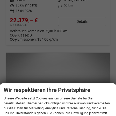
Kraftstoff
Benzin
Außenfarbe
Sailing Blue Pearl
Leistung
85 kW (116 PS)
Kilometerstand
50 km
16.04.2026
22.379,– €
Details
incl. 19% MwSt.
Verbrauch kombiniert:
5,90 l/100km
CO
-Klasse:
D
2
CO
-Emissionen:
134,00 g/km
2
Wir respektieren Ihre Privatsphäre
Unsere Website setzt Cookies ein, um unsere Dienste für Sie
bereitzustellen. Hierbei berücksichtigen wir Ihre Auswahl und verarbeiten
nur die Daten für Marketing, Analytics und Personalisierung, für die Sie
uns Ihr Einverständnis geben. Sie können Ihre Einwilligung jederzeit mit