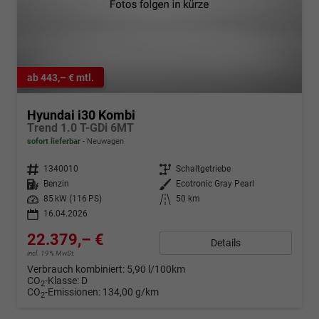
ab 443,– € mtl.
Hyundai i30 Kombi
Trend 1.0 T-GDi 6MT
sofort lieferbar
Neuwagen
Fahrzeugnr.
1340010
Getriebe
Schaltgetriebe
Kraftstoff
Benzin
Außenfarbe
Ecotronic Gray Pearl
Leistung
85 kW (116 PS)
Kilometerstand
50 km
16.04.2026
22.379,– €
Details
incl. 19% MwSt.
Verbrauch kombiniert:
5,90 l/100km
CO
-Klasse:
D
2
CO
-Emissionen:
134,00 g/km
2