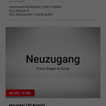
incl. 19% MwSt.
Verbrauch kombiniert:
5,90 l/100km
CO
-Klasse:
D
2
CO
-Emissionen:
134,00 g/km
2
ab 443,– € mtl.
Hyundai i30 Kombi