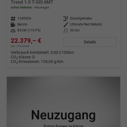
Trend 1.0 T-GDi 6MT
sofort lieferbar
Neuwagen
Fahrzeugnr.
1340004
Getriebe
Schaltgetriebe
Kraftstoff
Benzin
Außenfarbe
Ultimate Red Metallic
Leistung
85 kW (116 PS)
Kilometerstand
50 km
22.379,– €
Details
incl. 19% MwSt.
Verbrauch kombiniert:
5,90 l/100km
CO
-Klasse:
D
2
CO
-Emissionen:
134,00 g/km
2