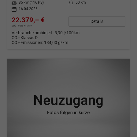
Leistung
85 kW (116 PS)
Kilometerstand
50 km
16.04.2026
22.379,– €
Details
incl. 19% MwSt.
Verbrauch kombiniert:
5,90 l/100km
CO
-Klasse:
D
2
CO
-Emissionen:
134,00 g/km
2