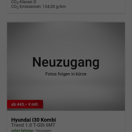
CO
-Klasse:
D
2
CO
-Emissionen:
134,00 g/km
2
ab 443,– € mtl.
Hyundai i30 Kombi
Trend 1.0 T-GDi 6MT
sofort lieferbar
Neuwagen