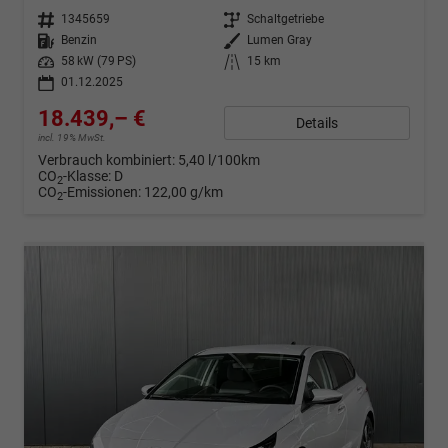
Fahrzeugnr.
1345659
Getriebe
Schaltgetriebe
Kraftstoff
Benzin
Außenfarbe
Lumen Gray
Leistung
58 kW (79 PS)
Kilometerstand
15 km
01.12.2025
18.439,– €
Details
incl. 19% MwSt.
Verbrauch kombiniert:
5,40 l/100km
CO
-Klasse:
D
2
CO
-Emissionen:
122,00 g/km
2