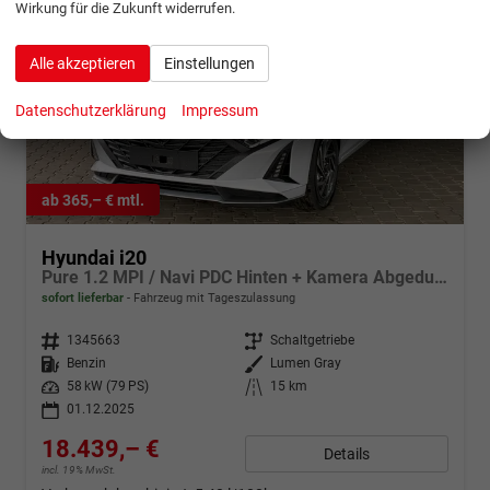
Wirkung für die Zukunft widerrufen.
Alle akzeptieren
Einstellungen
Datenschutzerklärung
Impressum
ab 365,– € mtl.
Hyundai i20
Pure 1.2 MPI / Navi PDC Hinten + Kamera Abgedunkelte Scheiben Tempomat Alu 16"
sofort lieferbar
Fahrzeug mit Tageszulassung
Fahrzeugnr.
1345663
Getriebe
Schaltgetriebe
Kraftstoff
Benzin
Außenfarbe
Lumen Gray
Leistung
58 kW (79 PS)
Kilometerstand
15 km
01.12.2025
18.439,– €
Details
incl. 19% MwSt.