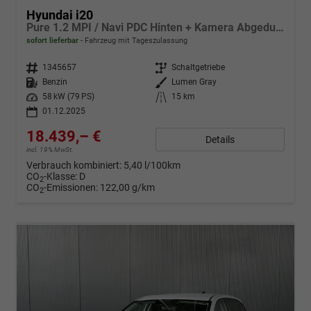
Hyundai i20
Pure 1.2 MPI / Navi PDC Hinten + Kamera Abgedunkelte Scheiben Tempomat Alu 16"
sofort lieferbar
Fahrzeug mit Tageszulassung
Fahrzeugnr.
1345657
Getriebe
Schaltgetriebe
Kraftstoff
Benzin
Außenfarbe
Lumen Gray
Leistung
58 kW (79 PS)
Kilometerstand
15 km
01.12.2025
18.439,– €
Details
incl. 19% MwSt.
Verbrauch kombiniert:
5,40 l/100km
CO
-Klasse:
D
2
CO
-Emissionen:
122,00 g/km
2