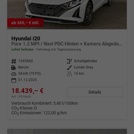
ab 365,– € mtl.
Hyundai i20
Pure 1.2 MPI / Navi PDC Hinten + Kamera Abgedunkelte Scheiben Tempomat Alu 16"
sofort lieferbar
Fahrzeug mit Tageszulassung
Fahrzeugnr.
1345660
Getriebe
Schaltgetriebe
Kraftstoff
Benzin
Außenfarbe
Lumen Gray
Leistung
58 kW (79 PS)
Kilometerstand
15 km
01.12.2025
18.439,– €
Details
incl. 19% MwSt.
Verbrauch kombiniert:
5,40 l/100km
CO
-Klasse:
D
2
CO
-Emissionen:
122,00 g/km
2