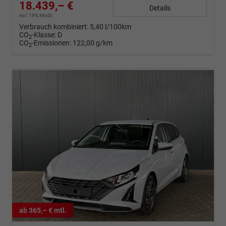
18.439,– €
Details
incl. 19% MwSt.
Verbrauch kombiniert:
5,40 l/100km
CO
-Klasse:
D
2
CO
-Emissionen:
122,00 g/km
2
ab 365,– € mtl.