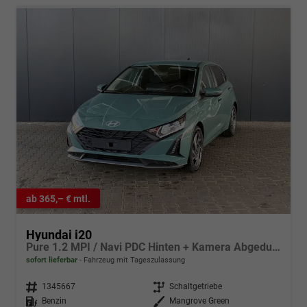
ab 365,– € mtl.
Hyundai i20
Pure 1.2 MPI / Navi PDC Hinten + Kamera Abgedunkelte Scheiben Tempomat Alu 16"
sofort lieferbar
Fahrzeug mit Tageszulassung
Fahrzeugnr.
1345667
Getriebe
Schaltgetriebe
Kraftstoff
Benzin
Außenfarbe
Mangrove Green