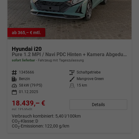
ab 365,– € mtl.
Hyundai i20
Pure 1.2 MPI / Navi PDC Hinten + Kamera Abgedunkelte Scheiben Tempomat Alu 16"
sofort lieferbar
Fahrzeug mit Tageszulassung
Fahrzeugnr.
1345666
Getriebe
Schaltgetriebe
Kraftstoff
Benzin
Außenfarbe
Mangrove Green
Leistung
58 kW (79 PS)
Kilometerstand
15 km
01.12.2025
18.439,– €
Details
incl. 19% MwSt.
Verbrauch kombiniert:
5,40 l/100km
CO
-Klasse:
D
2
CO
-Emissionen:
122,00 g/km
2