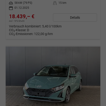
Leistung
58 kW (79 PS)
Kilometerstand
15 km
01.12.2025
18.439,– €
Details
incl. 19% MwSt.
Verbrauch kombiniert:
5,40 l/100km
CO
-Klasse:
D
2
CO
-Emissionen:
122,00 g/km
2