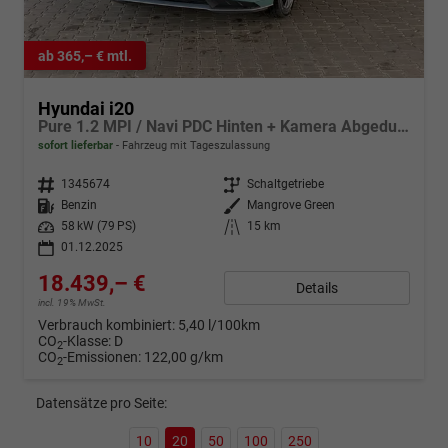
ab 365,– € mtl.
Hyundai i20
Pure 1.2 MPI / Navi PDC Hinten + Kamera Abgedunkelte Scheiben Tempomat Alu 16"
sofort lieferbar
Fahrzeug mit Tageszulassung
Fahrzeugnr.
1345674
Getriebe
Schaltgetriebe
Kraftstoff
Benzin
Außenfarbe
Mangrove Green
Leistung
58 kW (79 PS)
Kilometerstand
15 km
01.12.2025
18.439,– €
Details
incl. 19% MwSt.
Verbrauch kombiniert:
5,40 l/100km
CO
-Klasse:
D
2
CO
-Emissionen:
122,00 g/km
2
Datensätze pro Seite:
10
20
50
100
250