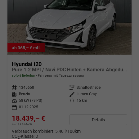
ab 365,– € mtl.
Hyundai i20
Pure 1.2 MPI / Navi PDC Hinten + Kamera Abgedunkelte Scheiben Tempomat Alu 16"
sofort lieferbar
Fahrzeug mit Tageszulassung
Fahrzeugnr.
1345658
Getriebe
Schaltgetriebe
Kraftstoff
Benzin
Außenfarbe
Lumen Gray
Leistung
58 kW (79 PS)
Kilometerstand
15 km
01.12.2025
18.439,– €
Details
incl. 19% MwSt.
Verbrauch kombiniert:
5,40 l/100km
CO
-Klasse:
D
2