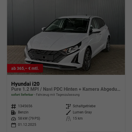
ab 365,– € mtl.
Hyundai i20
Pure 1.2 MPI / Navi PDC Hinten + Kamera Abgedunkelte Scheiben Tempomat Alu 16"
sofort lieferbar
Fahrzeug mit Tageszulassung
Fahrzeugnr.
1345656
Getriebe
Schaltgetriebe
Kraftstoff
Benzin
Außenfarbe
Lumen Gray
Leistung
58 kW (79 PS)
Kilometerstand
15 km
01.12.2025