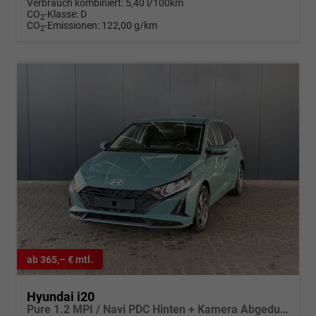
Verbrauch kombiniert:
5,40 l/100km
CO
-Klasse:
D
2
CO
-Emissionen:
122,00 g/km
2
ab 365,– € mtl.
Hyundai i20
Pure 1.2 MPI / Navi PDC Hinten + Kamera Abgedunkelte Scheiben Tempomat Alu 16"