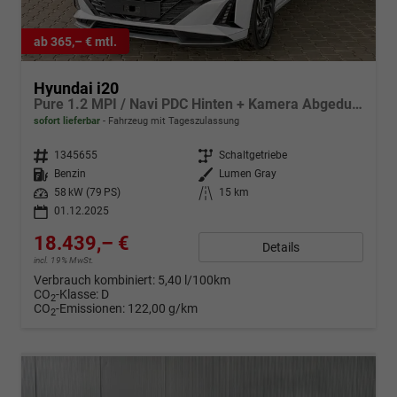
ab 365,– € mtl.
Hyundai i20
Pure 1.2 MPI / Navi PDC Hinten + Kamera Abgedunkelte Scheiben Tempomat Alu 16"
sofort lieferbar
Fahrzeug mit Tageszulassung
Fahrzeugnr.
1345655
Getriebe
Schaltgetriebe
Kraftstoff
Benzin
Außenfarbe
Lumen Gray
Leistung
58 kW (79 PS)
Kilometerstand
15 km
01.12.2025
18.439,– €
Details
incl. 19% MwSt.
Verbrauch kombiniert:
5,40 l/100km
CO
-Klasse:
D
2
CO
-Emissionen:
122,00 g/km
2