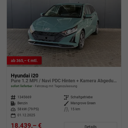
ab 365,– € mtl.
Hyundai i20
Pure 1.2 MPI / Navi PDC Hinten + Kamera Abgedunkelte Scheiben Tempomat Alu 16"
sofort lieferbar
Fahrzeug mit Tageszulassung
Fahrzeugnr.
1345669
Getriebe
Schaltgetriebe
Kraftstoff
Benzin
Außenfarbe
Mangrove Green
Leistung
58 kW (79 PS)
Kilometerstand
15 km
01.12.2025
18.439,– €
Details