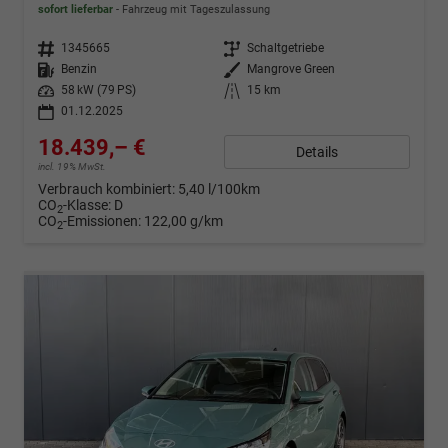
sofort lieferbar
Fahrzeug mit Tageszulassung
Fahrzeugnr.
1345665
Getriebe
Schaltgetriebe
Kraftstoff
Benzin
Außenfarbe
Mangrove Green
Leistung
58 kW (79 PS)
Kilometerstand
15 km
01.12.2025
18.439,– €
Details
incl. 19% MwSt.
Verbrauch kombiniert:
5,40 l/100km
CO
-Klasse:
D
2
CO
-Emissionen:
122,00 g/km
2