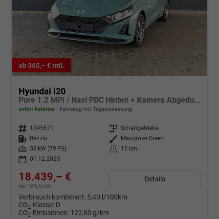
ab 365,– € mtl.
Hyundai i20
Pure 1.2 MPI / Navi PDC Hinten + Kamera Abgedunkelte Scheiben Tempomat Alu 16"
sofort lieferbar
Fahrzeug mit Tageszulassung
Fahrzeugnr.
1345671
Getriebe
Schaltgetriebe
Kraftstoff
Benzin
Außenfarbe
Mangrove Green
Leistung
58 kW (79 PS)
Kilometerstand
15 km
01.12.2025
18.439,– €
Details
incl. 19% MwSt.
Verbrauch kombiniert:
5,40 l/100km
CO
-Klasse:
D
2
CO
-Emissionen:
122,00 g/km
2