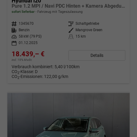
Hyundai i20
Pure 1.2 MPI / Navi PDC Hinten + Kamera Abgedunkelte Scheiben Tempomat Alu 16"
sofort lieferbar
Fahrzeug mit Tageszulassung
Fahrzeugnr.
1345670
Getriebe
Schaltgetriebe
Kraftstoff
Benzin
Außenfarbe
Mangrove Green
Leistung
58 kW (79 PS)
Kilometerstand
15 km
01.12.2025
18.439,– €
Details
incl. 19% MwSt.
Verbrauch kombiniert:
5,40 l/100km
CO
-Klasse:
D
2
CO
-Emissionen:
122,00 g/km
2