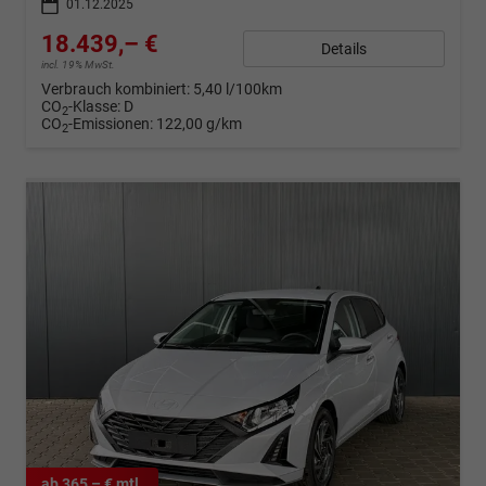
01.12.2025
18.439,– €
Details
incl. 19% MwSt.
Verbrauch kombiniert:
5,40 l/100km
CO
-Klasse:
D
2
CO
-Emissionen:
122,00 g/km
2
ab 365,– € mtl.