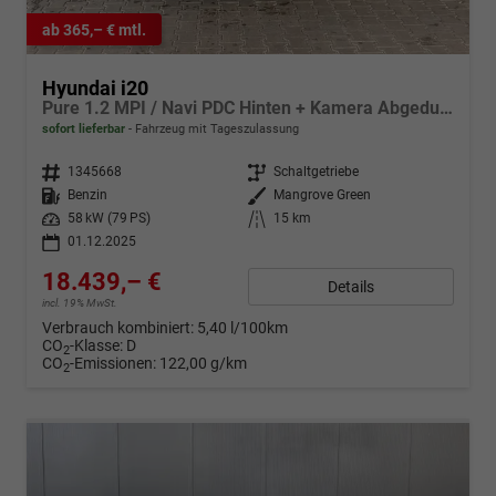
ab 365,– € mtl.
Hyundai i20
Pure 1.2 MPI / Navi PDC Hinten + Kamera Abgedunkelte Scheiben Tempomat Alu 16"
sofort lieferbar
Fahrzeug mit Tageszulassung
Fahrzeugnr.
1345668
Getriebe
Schaltgetriebe
Kraftstoff
Benzin
Außenfarbe
Mangrove Green
Leistung
58 kW (79 PS)
Kilometerstand
15 km
01.12.2025
18.439,– €
Details
incl. 19% MwSt.
Verbrauch kombiniert:
5,40 l/100km
CO
-Klasse:
D
2
CO
-Emissionen:
122,00 g/km
2