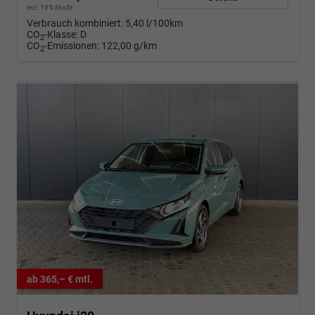
incl. 19% MwSt.
Verbrauch kombiniert:
5,40 l/100km
CO
-Klasse:
D
2
CO
-Emissionen:
122,00 g/km
2
ab 365,– € mtl.