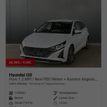
ab 365,– € mtl.
Hyundai i20
Pure 1.2 MPI / Navi PDC Hinten + Kamera Abgedunkelte Scheiben Tempomat Alu 16"
sofort lieferbar
Fahrzeug mit Tageszulassung
Fahrzeugnr.
1345661
Getriebe
Schaltgetriebe
Kraftstoff
Benzin
Außenfarbe
Lumen Gray
Leistung
58 kW (79 PS)
Kilometerstand
15 km