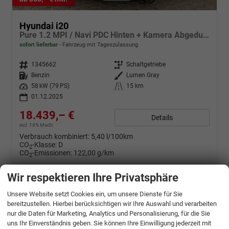
Hyundai i20
Pure 1.2 MPI / Navi PDC Hinten + Kamera Abgedunkelte Scheiben Tempomat Alu 16"
sofort lieferbar
Fahrzeug mit Tageszulassung
Fahrzeugnr.
1345662
Getriebe
Schaltgetriebe
Kraftstoff
Benzin
Außenfarbe
Lumen Gray
Leistung
58 kW (79 PS)
Kilometerstand
15 km
01.12.2025
18.439,– €
Details
incl. 19% MwSt.
Verbrauch kombiniert:
5,40 l/100km
CO
-Klasse:
D
2
CO
-Emissionen:
122,00 g/km
2
Wir respektieren Ihre Privatsphäre
Unsere Website setzt Cookies ein, um unsere Dienste für Sie
bereitzustellen. Hierbei berücksichtigen wir Ihre Auswahl und verarbeiten
nur die Daten für Marketing, Analytics und Personalisierung, für die Sie
uns Ihr Einverständnis geben. Sie können Ihre Einwilligung jederzeit mit