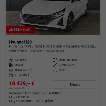
ab 365,– € mtl.
Hyundai i20
Pure 1.2 MPI / Navi PDC Hinten + Kamera Abgedunkelte Scheiben Tempomat Alu 16"
sofort lieferbar
Fahrzeug mit Tageszulassung
Fahrzeugnr.
1345653
Getriebe
Schaltgetriebe
Kraftstoff
Benzin
Außenfarbe
Lumen Gray
Leistung
58 kW (79 PS)
Kilometerstand
15 km
01.12.2025
18.439,– €
Details
incl. 19% MwSt.
Verbrauch kombiniert:
5,40 l/100km
CO
-Klasse:
D
2
CO
-Emissionen:
122,00 g/km
2