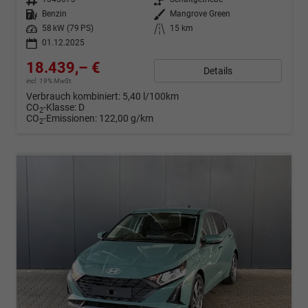
Kraftstoff
Benzin
Außenfarbe
Mangrove Green
Leistung
58 kW (79 PS)
Kilometerstand
15 km
01.12.2025
18.439,– €
Details
incl. 19% MwSt.
Verbrauch kombiniert:
5,40 l/100km
CO
-Klasse:
D
2
CO
-Emissionen:
122,00 g/km
2