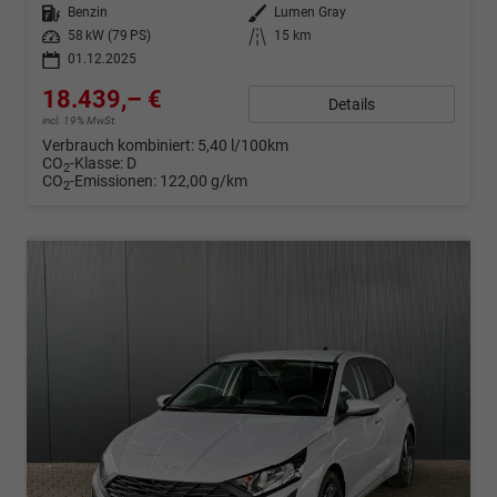
Kraftstoff
Benzin
Außenfarbe
Lumen Gray
Leistung
58 kW (79 PS)
Kilometerstand
15 km
01.12.2025
18.439,– €
Details
incl. 19% MwSt.
Verbrauch kombiniert:
5,40 l/100km
CO
-Klasse:
D
2
CO
-Emissionen:
122,00 g/km
2