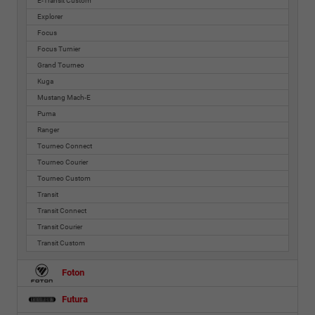
E-Transit Custom
Explorer
Focus
Focus Turnier
Grand Tourneo
Kuga
Mustang Mach-E
Puma
Ranger
Tourneo Connect
Tourneo Courier
Tourneo Custom
Transit
Transit Connect
Transit Courier
Transit Custom
Foton
Futura