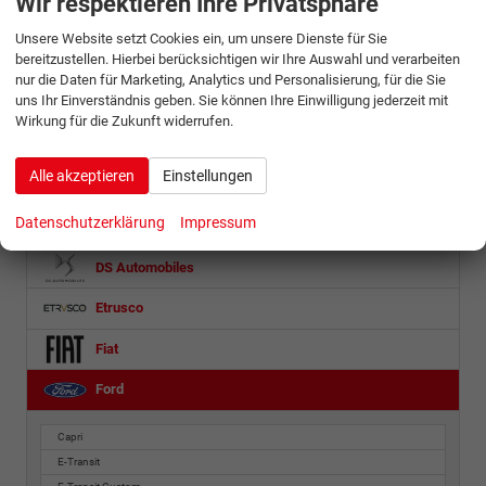
Wir respektieren Ihre Privatsphäre
Bentley
Unsere Website setzt Cookies ein, um unsere Dienste für Sie
bereitzustellen. Hierbei berücksichtigen wir Ihre Auswahl und verarbeiten
BMW
nur die Daten für Marketing, Analytics und Personalisierung, für die Sie
uns Ihr Einverständnis geben. Sie können Ihre Einwilligung jederzeit mit
BYD
Wirkung für die Zukunft widerrufen.
Citroën
Alle akzeptieren
Einstellungen
Cupra
Datenschutzerklärung
Impressum
Dacia
DS Automobiles
Etrusco
Fiat
Ford
Capri
E-Transit