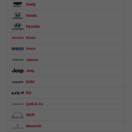
Geely
Honda
Hyundai
Isuzu
Iveco
Jaecoo
Jeep
KGM
Kia
Lynk & Co
MAN
Maserati