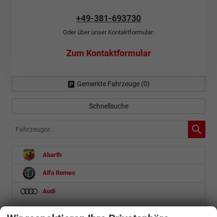
+49-381-693730
Oder über unser Kontaktformular:
Zum Kontaktformular
Gemerkte Fahrzeuge (
0
)
Schnellsuche
Fahrzeugnr.
Abarth
Alfa Romeo
Audi
Baic