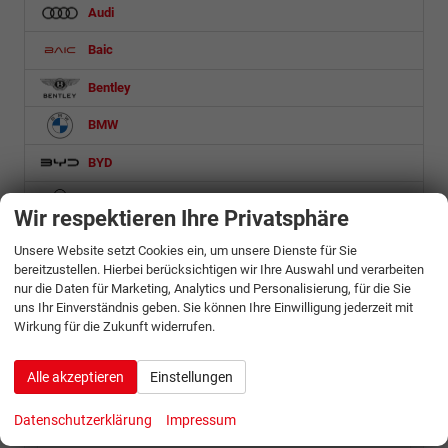
Audi
Baic
Bentley
BMW
BYD
Citroën
Wir respektieren Ihre Privatsphäre
Cupra
Unsere Website setzt Cookies ein, um unsere Dienste für Sie
bereitzustellen. Hierbei berücksichtigen wir Ihre Auswahl und verarbeiten
Dacia
nur die Daten für Marketing, Analytics und Personalisierung, für die Sie
uns Ihr Einverständnis geben. Sie können Ihre Einwilligung jederzeit mit
DS Automobiles
Wirkung für die Zukunft widerrufen.
Etrusco
Alle akzeptieren
Einstellungen
Fiat
Datenschutzerklärung
Impressum
500