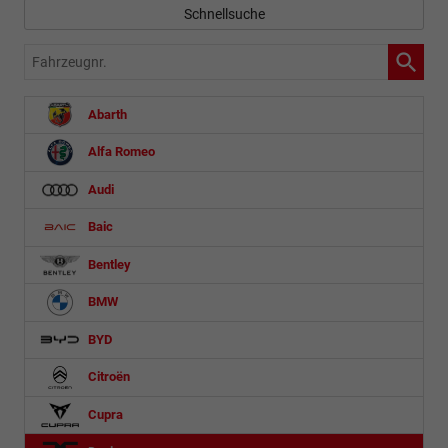
Schnellsuche
Fahrzeugnr.
Abarth
Alfa Romeo
Audi
Baic
Bentley
BMW
BYD
Citroën
Cupra