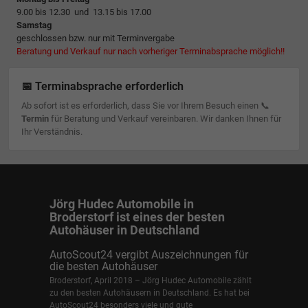
9.00 bis 12.30 und 13.15 bis 17.00
Samstag
geschlossen bzw. nur mit Terminvergabe
Beratung und Verkauf nur nach vorheriger Terminabsprache möglich!!
📅 Terminabsprache erforderlich
Ab sofort ist es erforderlich, dass Sie vor Ihrem Besuch einen 📞
Termin
für Beratung und Verkauf vereinbaren. Wir danken Ihnen für
Ihr Verständnis.
Jörg Hudec Automobile in
Broderstorf ist eines der besten
Autohäuser in Deutschland
AutoScout24 vergibt Auszeichnungen für
die besten Autohäuser
Broderstorf, April 2018 – Jörg Hudec Automobile zählt
zu den besten Autohäusern in Deutschland. Es hat bei
AutoScout24 besonders viele und gute