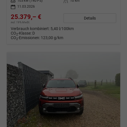
Leistung
103 kW (140 PS)
Kilometerstand
10 km
11.03.2026
25.379,– €
Details
incl. 19% MwSt.
Verbrauch kombiniert:
5,40 l/100km
CO
-Klasse:
D
2
CO
-Emissionen:
123,00 g/km
2