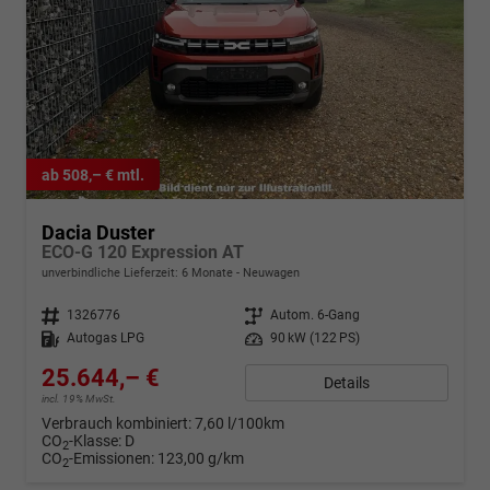
ab 508,– € mtl.
Dacia Duster
ECO-G 120 Expression AT
unverbindliche Lieferzeit:
6 Monate
Neuwagen
Fahrzeugnr.
1326776
Getriebe
Autom. 6-Gang
Kraftstoff
Autogas LPG
Leistung
90 kW (122 PS)
25.644,– €
Details
incl. 19% MwSt.
Verbrauch kombiniert:
7,60 l/100km
CO
-Klasse:
D
2
CO
-Emissionen:
123,00 g/km
2