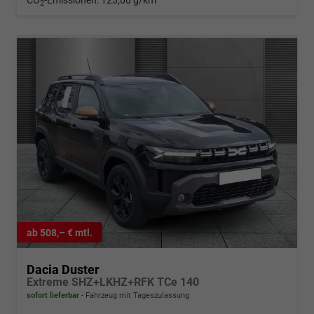
CO
-Emissionen:
123,00 g/km
2
ab 508,– € mtl.
Dacia Duster
Extreme SHZ+LKHZ+RFK TCe 140
sofort lieferbar
Fahrzeug mit Tageszulassung