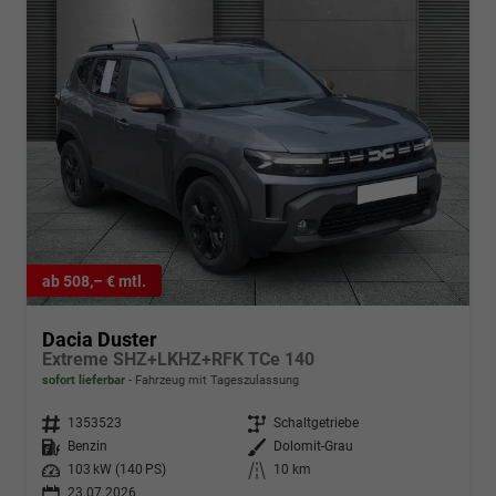
ab 508,– € mtl.
Dacia Duster
Extreme SHZ+LKHZ+RFK TCe 140
sofort lieferbar
Fahrzeug mit Tageszulassung
Fahrzeugnr.
1353523
Getriebe
Schaltgetriebe
Kraftstoff
Benzin
Außenfarbe
Dolomit-Grau
Leistung
103 kW (140 PS)
Kilometerstand
10 km
23.07.2026