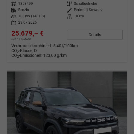
Fahrzeugnr.
1353499
Getriebe
Schaltgetriebe
Kraftstoff
Benzin
Außenfarbe
Perlmutt-Schwarz
Leistung
103 kW (140 PS)
Kilometerstand
10 km
23.07.2026
25.679,– €
Details
incl. 19% MwSt.
Verbrauch kombiniert:
5,40 l/100km
CO
-Klasse:
D
2
CO
-Emissionen:
123,00 g/km
2