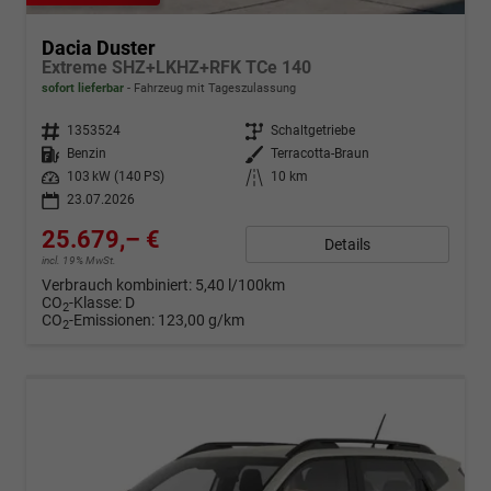
Dacia Duster
Extreme SHZ+LKHZ+RFK TCe 140
sofort lieferbar
Fahrzeug mit Tageszulassung
Fahrzeugnr.
1353524
Getriebe
Schaltgetriebe
Kraftstoff
Benzin
Außenfarbe
Terracotta-Braun
Leistung
103 kW (140 PS)
Kilometerstand
10 km
23.07.2026
25.679,– €
Details
incl. 19% MwSt.
Verbrauch kombiniert:
5,40 l/100km
CO
-Klasse:
D
2
CO
-Emissionen:
123,00 g/km
2