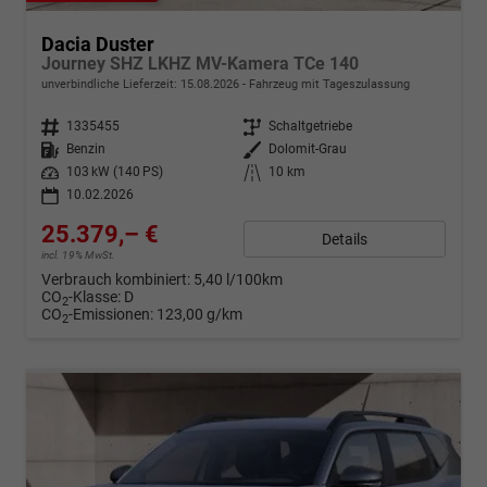
Dacia Duster
Journey SHZ LKHZ MV-Kamera TCe 140
unverbindliche Lieferzeit:
15.08.2026
Fahrzeug mit Tageszulassung
Fahrzeugnr.
1335455
Getriebe
Schaltgetriebe
Kraftstoff
Benzin
Außenfarbe
Dolomit-Grau
Leistung
103 kW (140 PS)
Kilometerstand
10 km
10.02.2026
25.379,– €
Details
incl. 19% MwSt.
Verbrauch kombiniert:
5,40 l/100km
CO
-Klasse:
D
2
CO
-Emissionen:
123,00 g/km
2