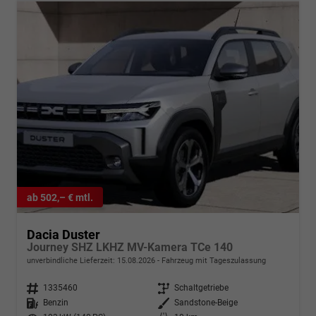
ab 502,– € mtl.
Dacia Duster
Journey SHZ LKHZ MV-Kamera TCe 140
unverbindliche Lieferzeit:
15.08.2026
Fahrzeug mit Tageszulassung
Fahrzeugnr.
1335460
Getriebe
Schaltgetriebe
Kraftstoff
Benzin
Außenfarbe
Sandstone-Beige