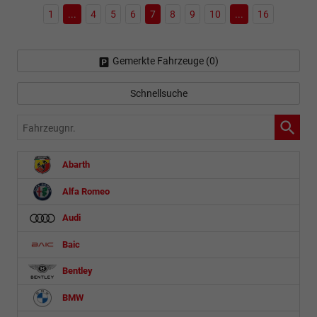
1
...
4
5
6
7
8
9
10
...
16
Gemerkte Fahrzeuge (
0
)
Schnellsuche
Fahrzeugnr.
Abarth
Alfa Romeo
Audi
Baic
Bentley
BMW