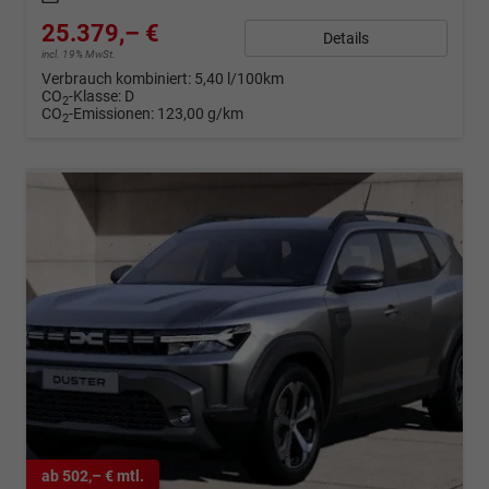
25.379,– €
Details
incl. 19% MwSt.
Verbrauch kombiniert:
5,40 l/100km
CO
-Klasse:
D
2
CO
-Emissionen:
123,00 g/km
2
ab 502,– € mtl.