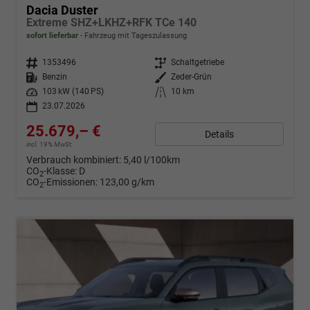
Dacia Duster
Extreme SHZ+LKHZ+RFK TCe 140
sofort lieferbar
Fahrzeug mit Tageszulassung
Fahrzeugnr.
1353496
Getriebe
Schaltgetriebe
Kraftstoff
Benzin
Außenfarbe
Zeder-Grün
Leistung
103 kW (140 PS)
Kilometerstand
10 km
23.07.2026
25.679,– €
Details
incl. 19% MwSt.
Verbrauch kombiniert:
5,40 l/100km
CO
-Klasse:
D
2
CO
-Emissionen:
123,00 g/km
2