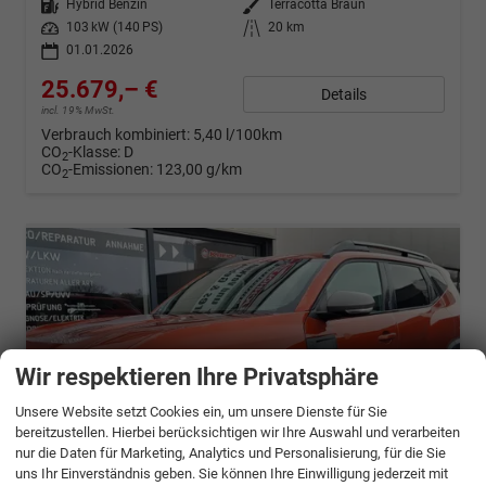
Kraftstoff
Hybrid Benzin
Außenfarbe
Terracotta Braun
Leistung
103 kW (140 PS)
Kilometerstand
20 km
01.01.2026
25.679,– €
Details
incl. 19% MwSt.
Verbrauch kombiniert:
5,40 l/100km
CO
-Klasse:
D
2
CO
-Emissionen:
123,00 g/km
2
Wir respektieren Ihre Privatsphäre
Unsere Website setzt Cookies ein, um unsere Dienste für Sie
bereitzustellen. Hierbei berücksichtigen wir Ihre Auswahl und verarbeiten
nur die Daten für Marketing, Analytics und Personalisierung, für die Sie
uns Ihr Einverständnis geben. Sie können Ihre Einwilligung jederzeit mit