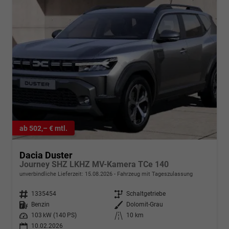
ab 502,– € mtl.
Dacia Duster
Journey SHZ LKHZ MV-Kamera TCe 140
unverbindliche Lieferzeit:
15.08.2026
Fahrzeug mit Tageszulassung
Fahrzeugnr.
1335454
Getriebe
Schaltgetriebe
Kraftstoff
Benzin
Außenfarbe
Dolomit-Grau
Leistung
103 kW (140 PS)
Kilometerstand
10 km
10.02.2026