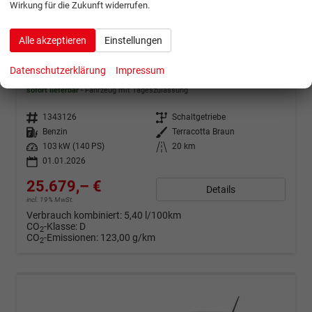
Wirkung für die Zukunft widerrufen.
ab 508,– € mtl.
Alle akzeptieren
Einstellungen
Dacia Duster
Datenschutzerklärung
Impressum
TCe 140 Mild Hybrid Journey LED*Navi*Shzg*PDC*360*ALU*BFS
sofort lieferbar
Fahrzeug mit Tageszulassung
Fahrzeugnr.
1343126
Getriebe
Schaltgetriebe
Kraftstoff
Benzin
Außenfarbe
Terracotta Braun
Leistung
103 kW (140 PS)
Kilometerstand
20 km
01.01.2026
25.679,– €
Details
incl. 19% MwSt.
Verbrauch kombiniert:
5,40 l/100km
CO
-Klasse:
D
2
CO
-Emissionen:
123,00 g/km
2