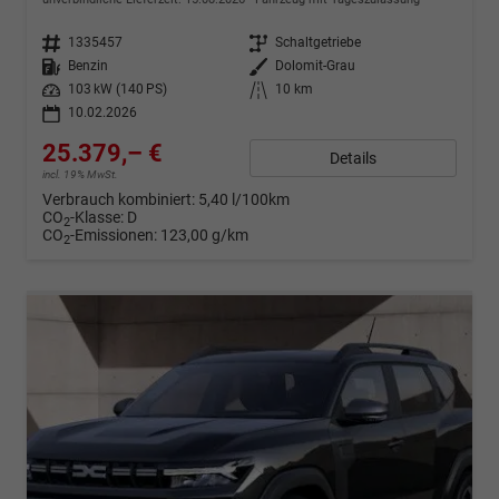
Fahrzeugnr.
1335457
Getriebe
Schaltgetriebe
Kraftstoff
Benzin
Außenfarbe
Dolomit-Grau
Leistung
103 kW (140 PS)
Kilometerstand
10 km
10.02.2026
25.379,– €
Details
incl. 19% MwSt.
Verbrauch kombiniert:
5,40 l/100km
CO
-Klasse:
D
2
CO
-Emissionen:
123,00 g/km
2