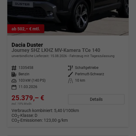
ab 502,– € mtl.
Dacia Duster
Journey SHZ LKHZ MV-Kamera TCe 140
unverbindliche Lieferzeit:
15.08.2026
Fahrzeug mit Tageszulassung
Fahrzeugnr.
1335458
Getriebe
Schaltgetriebe
Kraftstoff
Benzin
Außenfarbe
Perlmutt-Schwarz
Leistung
103 kW (140 PS)
Kilometerstand
10 km
11.03.2026
25.379,– €
Details
incl. 19% MwSt.
Verbrauch kombiniert:
5,40 l/100km
CO
-Klasse:
D
2
CO
-Emissionen:
123,00 g/km
2