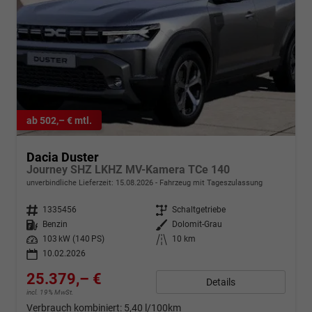
ab 502,– € mtl.
Dacia Duster
Journey SHZ LKHZ MV-Kamera TCe 140
unverbindliche Lieferzeit:
15.08.2026
Fahrzeug mit Tageszulassung
Fahrzeugnr.
1335456
Getriebe
Schaltgetriebe
Kraftstoff
Benzin
Außenfarbe
Dolomit-Grau
Leistung
103 kW (140 PS)
Kilometerstand
10 km
10.02.2026
25.379,– €
Details
incl. 19% MwSt.
Verbrauch kombiniert:
5,40 l/100km