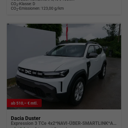
CO
-Klasse:
D
2
CO
-Emissionen:
123,00 g/km
2
ab 510,– € mtl.
Dacia Duster
Expression 3 TCe 4x2*NAVI-ÜBER-SMARTLINK*AHK*PDC-KAMERA*LED*SHZ*17-ZOLL