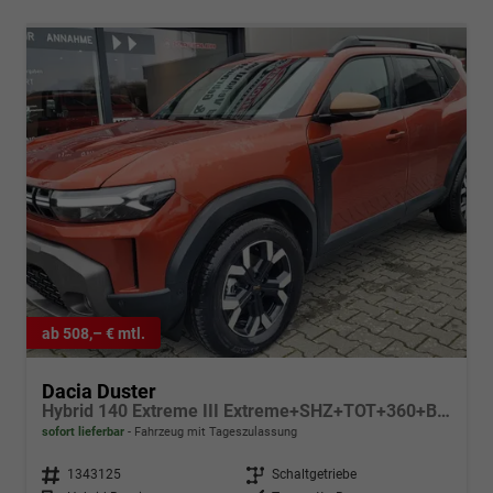
ab 508,– € mtl.
Dacia Duster
Hybrid 140 Extreme III Extreme+SHZ+TOT+360+BFS+ALU
sofort lieferbar
Fahrzeug mit Tageszulassung
Fahrzeugnr.
1343125
Getriebe
Schaltgetriebe