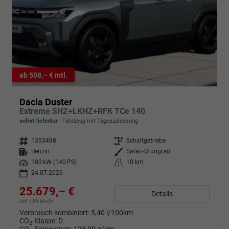
ab 508,– € mtl.
Dacia Duster
Extreme SHZ+LKHZ+RFK TCe 140
sofort lieferbar
Fahrzeug mit Tageszulassung
Fahrzeugnr.
1353498
Getriebe
Schaltgetriebe
Kraftstoff
Benzin
Außenfarbe
Safari-Grüngrau
Leistung
103 kW (140 PS)
Kilometerstand
10 km
24.07.2026
25.679,– €
Details
incl. 19% MwSt.
Verbrauch kombiniert:
5,40 l/100km
CO
-Klasse:
D
2