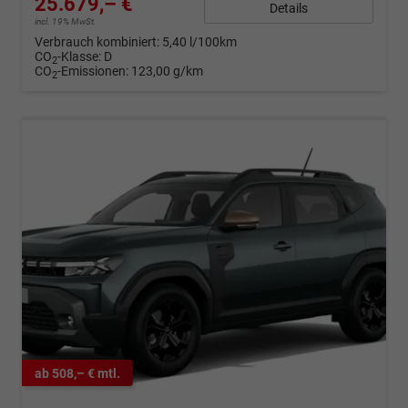
25.679,– €
Details
incl. 19% MwSt.
Verbrauch kombiniert:
5,40 l/100km
CO
-Klasse:
D
2
CO
-Emissionen:
123,00 g/km
2
ab 508,– € mtl.