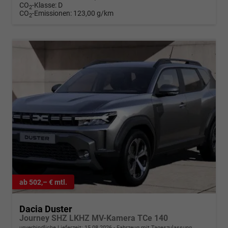
CO
-Klasse:
D
2
CO
-Emissionen:
123,00 g/km
2
ab 502,– € mtl.
Dacia Duster
Journey SHZ LKHZ MV-Kamera TCe 140
unverbindliche Lieferzeit:
15.08.2026
Fahrzeug mit Tageszulassung