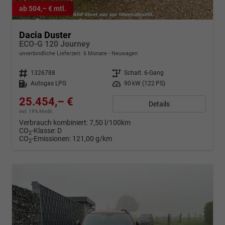
ab 504,– € mtl.
Dacia Duster
ECO-G 120 Journey
unverbindliche Lieferzeit:
6 Monate
Neuwagen
Fahrzeugnr.
1326788
Getriebe
Schalt. 6-Gang
Kraftstoff
Autogas LPG
Leistung
90 kW (122 PS)
25.454,– €
Details
incl. 19% MwSt.
Verbrauch kombiniert:
7,50 l/100km
CO
-Klasse:
D
2
CO
-Emissionen:
121,00 g/km
2