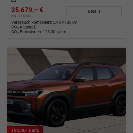
25.679,– €
Details
incl. 19% MwSt.
Verbrauch kombiniert:
5,40 l/100km
CO
-Klasse:
D
2
CO
-Emissionen:
123,00 g/km
2
ab 508,– € mtl.