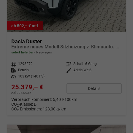
ab 502,– € mtl.
Dacia Duster
Extreme neues Modell Sitzheizung v. Klimaauto. PDC v+h Kamera Tempomat Hands-free K. 17 Zoll Leichtmetallf.
sofort lieferbar
Neuwagen
Fahrzeugnr.
1298279
Getriebe
Schalt. 6-Gang
Kraftstoff
Benzin
Außenfarbe
Arktis Weiß
Leistung
103 kW (140 PS)
25.379,– €
Details
incl. 19% MwSt.
Verbrauch kombiniert:
5,40 l/100km
CO
-Klasse:
D
2
CO
-Emissionen:
123,00 g/km
2