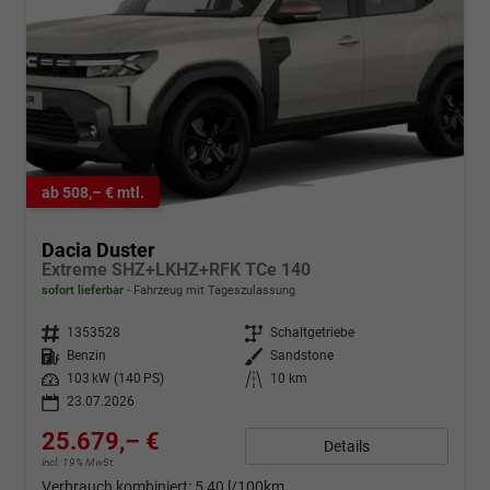
ab 508,– € mtl.
Dacia Duster
Extreme SHZ+LKHZ+RFK TCe 140
sofort lieferbar
Fahrzeug mit Tageszulassung
Fahrzeugnr.
1353528
Getriebe
Schaltgetriebe
Kraftstoff
Benzin
Außenfarbe
Sandstone
Leistung
103 kW (140 PS)
Kilometerstand
10 km
23.07.2026
25.679,– €
Details
incl. 19% MwSt.
Verbrauch kombiniert:
5,40 l/100km