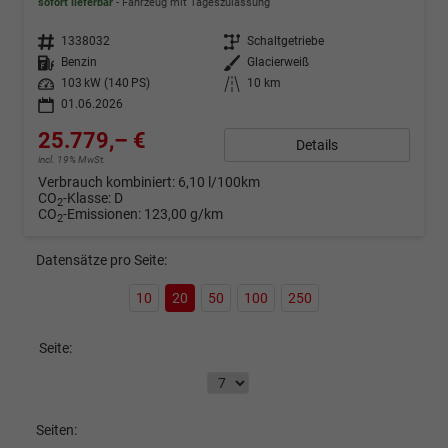
sofort lieferbar
Fahrzeug mit Tageszulassung
Fahrzeugnr.
1338032
Getriebe
Schaltgetriebe
Kraftstoff
Benzin
Außenfarbe
Glacierweiß
Leistung
103 kW (140 PS)
Kilometerstand
10 km
01.06.2026
25.779,– €
Details
incl. 19% MwSt.
Verbrauch kombiniert:
6,10 l/100km
CO
-Klasse:
D
2
CO
-Emissionen:
123,00 g/km
2
Datensätze pro Seite:
10
20
50
100
250
Seite:
Seiten: