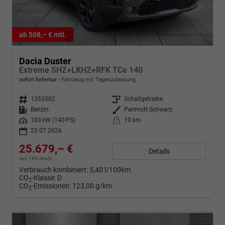
ab 508,– € mtl.
Dacia Duster
Extreme SHZ+LKHZ+RFK TCe 140
sofort lieferbar
Fahrzeug mit Tageszulassung
Fahrzeugnr.
1353502
Getriebe
Schaltgetriebe
Kraftstoff
Benzin
Außenfarbe
Perlmutt-Schwarz
Leistung
103 kW (140 PS)
Kilometerstand
10 km
23.07.2026
25.679,– €
Details
incl. 19% MwSt.
Verbrauch kombiniert:
5,40 l/100km
CO
-Klasse:
D
2
CO
-Emissionen:
123,00 g/km
2