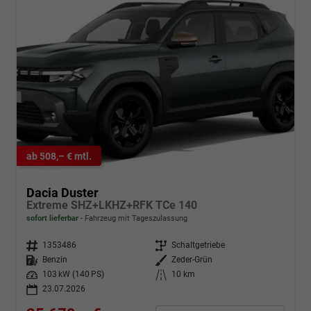
ab 508,– € mtl.
Dacia Duster
Extreme SHZ+LKHZ+RFK TCe 140
sofort lieferbar
Fahrzeug mit Tageszulassung
Fahrzeugnr.
1353486
Getriebe
Schaltgetriebe
Kraftstoff
Benzin
Außenfarbe
Zeder-Grün
Leistung
103 kW (140 PS)
Kilometerstand
10 km
23.07.2026