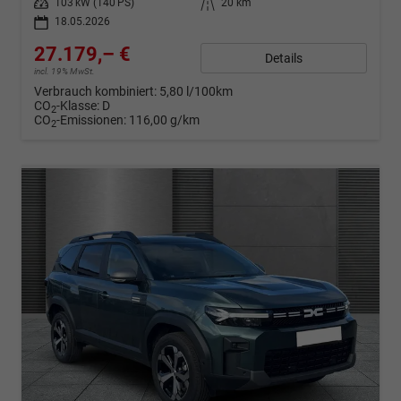
Leistung
103 kW (140 PS)
Kilometerstand
20 km
18.05.2026
27.179,– €
Details
incl. 19% MwSt.
Verbrauch kombiniert:
5,80 l/100km
CO
-Klasse:
D
2
CO
-Emissionen:
116,00 g/km
2