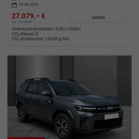
16.09.2025
27.079,– €
Details
incl. 19% MwSt.
Verbrauch kombiniert:
5,50 l/100km
CO
-Klasse:
D
2
CO
-Emissionen:
124,00 g/km
2