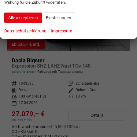
Wirkung für die Zukunft widerrufen.
Alle akzeptieren
Einstellungen
Datenschutzerklärung
Impressum
ab 536,– € mtl.
Dacia Bigster
Expression SHZ LKHZ Navi TCe 140
sofort lieferbar
Fahrzeug mit Tageszulassung
Fahrzeugnr.
1343595
Getriebe
Schaltgetriebe
Kraftstoff
Benzin
Außenfarbe
Dolomit-Grau
Leistung
103 kW (140 PS)
Kilometerstand
10 km
17.04.2026
27.079,– €
Details
incl. 19% MwSt.
Verbrauch kombiniert:
5,50 l/100km
CO
-Klasse:
D
2
CO
-Emissionen:
124,00 g/km