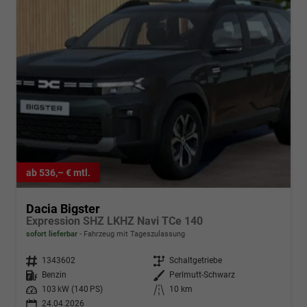
ab 536,– € mtl.
Dacia Bigster
Expression SHZ LKHZ Navi TCe 140
sofort lieferbar
Fahrzeug mit Tageszulassung
Fahrzeugnr.
1343602
Getriebe
Schaltgetriebe
Kraftstoff
Benzin
Außenfarbe
Perlmutt-Schwarz
Leistung
103 kW (140 PS)
Kilometerstand
10 km
24.04.2026