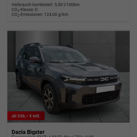
Verbrauch kombiniert:
5,50 l/100km
CO
-Klasse:
D
2
CO
-Emissionen:
124,00 g/km
2
ab 536,– € mtl.
Dacia Bigster