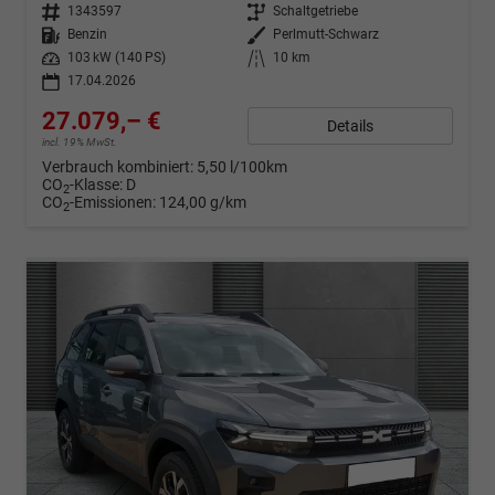
Fahrzeugnr.
1343597
Getriebe
Schaltgetriebe
Kraftstoff
Benzin
Außenfarbe
Perlmutt-Schwarz
Leistung
103 kW (140 PS)
Kilometerstand
10 km
17.04.2026
27.079,– €
Details
incl. 19% MwSt.
Verbrauch kombiniert:
5,50 l/100km
CO
-Klasse:
D
2
CO
-Emissionen:
124,00 g/km
2