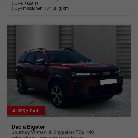
CO
-Klasse:
D
2
CO
-Emissionen:
124,00 g/km
2
ab 538,– € mtl.
Dacia Bigster
Journey Winter- & Citypaket TCe 140