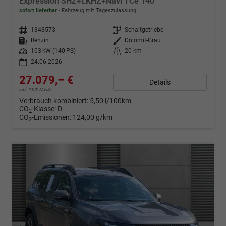
Expression SHZ+LKHZ+Navi TCe 140
sofort lieferbar
Fahrzeug mit Tageszulassung
Fahrzeugnr.
1343573
Getriebe
Schaltgetriebe
Kraftstoff
Benzin
Außenfarbe
Dolomit-Grau
Leistung
103 kW (140 PS)
Kilometerstand
20 km
24.06.2026
27.079,– €
Details
incl. 19% MwSt.
Verbrauch kombiniert:
5,50 l/100km
CO
-Klasse:
D
2
CO
-Emissionen:
124,00 g/km
2