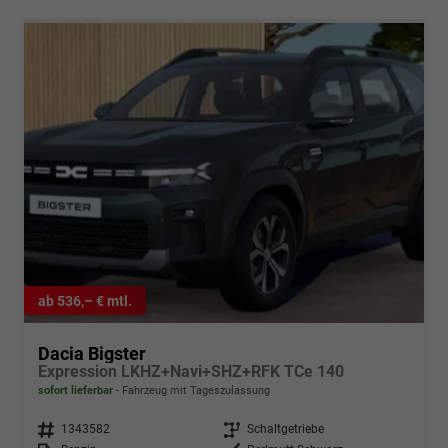
ab 536,– € mtl.
Dacia Bigster
Expression LKHZ+Navi+SHZ+RFK TCe 140
sofort lieferbar
Fahrzeug mit Tageszulassung
Fahrzeugnr.
1343582
Getriebe
Schaltgetriebe