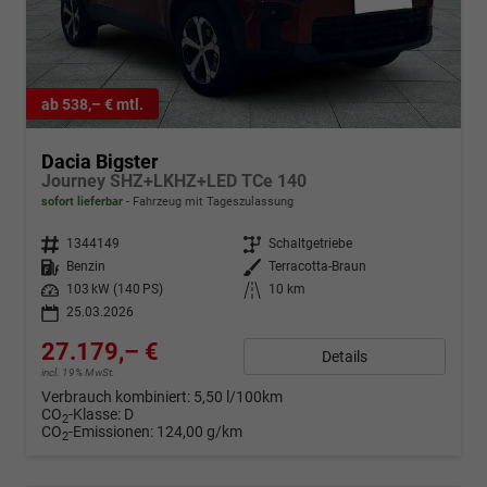
ab 538,– € mtl.
Dacia Bigster
Journey SHZ+LKHZ+LED TCe 140
sofort lieferbar
Fahrzeug mit Tageszulassung
Fahrzeugnr.
1344149
Getriebe
Schaltgetriebe
Kraftstoff
Benzin
Außenfarbe
Terracotta-Braun
Leistung
103 kW (140 PS)
Kilometerstand
10 km
25.03.2026
27.179,– €
Details
incl. 19% MwSt.
Verbrauch kombiniert:
5,50 l/100km
CO
-Klasse:
D
2
CO
-Emissionen:
124,00 g/km
2