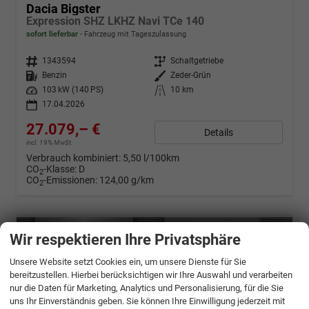
Dacia Bigster
Expression SHZ LKHZ Navi TCe 140
sofort lieferbar
Fahrzeug mit Tageszulassung
Fahrzeugnr.
1343594
Getriebe
Schaltgetriebe
Kraftstoff
Benzin
Außenfarbe
Zeder-Grün
Leistung
103 kW (140 PS)
Kilometerstand
10 km
17.04.2026
27.079,– €
Details
incl. 19% MwSt.
Verbrauch kombiniert:
5,50 l/100km
CO
-Klasse:
D
2
CO
-Emissionen:
124,00 g/km
2
Wir respektieren Ihre Privatsphäre
Unsere Website setzt Cookies ein, um unsere Dienste für Sie
bereitzustellen. Hierbei berücksichtigen wir Ihre Auswahl und verarbeiten
nur die Daten für Marketing, Analytics und Personalisierung, für die Sie
uns Ihr Einverständnis geben. Sie können Ihre Einwilligung jederzeit mit