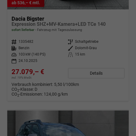
ab 536,– € mtl.
Dacia Bigster
Expression SHZ+MV-Kamera+LED TCe 140
sofort lieferbar
Fahrzeug mit Tageszulassung
Fahrzeugnr.
1335482
Getriebe
Schaltgetriebe
Kraftstoff
Benzin
Außenfarbe
Dolomit-Grau
Leistung
103 kW (140 PS)
Kilometerstand
15 km
24.10.2025
27.079,– €
Details
incl. 19% MwSt.
Verbrauch kombiniert:
5,50 l/100km
CO
-Klasse:
D
2
CO
-Emissionen:
124,00 g/km
2