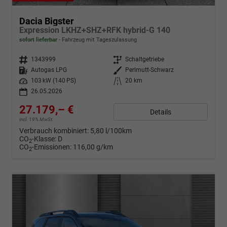
Dacia Bigster
Expression LKHZ+SHZ+RFK hybrid-G 140
sofort lieferbar
Fahrzeug mit Tageszulassung
Fahrzeugnr.
1343999
Getriebe
Schaltgetriebe
Kraftstoff
Autogas LPG
Außenfarbe
Perlmutt-Schwarz
Leistung
103 kW (140 PS)
Kilometerstand
20 km
26.05.2026
27.179,– €
Details
incl. 19% MwSt.
Verbrauch kombiniert:
5,80 l/100km
CO
-Klasse:
D
2
CO
-Emissionen:
116,00 g/km
2