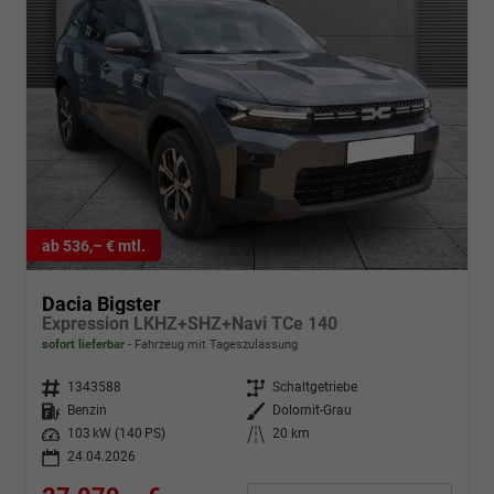
ab 536,– € mtl.
Dacia Bigster
Expression LKHZ+SHZ+Navi TCe 140
sofort lieferbar
Fahrzeug mit Tageszulassung
Fahrzeugnr.
1343588
Getriebe
Schaltgetriebe
Kraftstoff
Benzin
Außenfarbe
Dolomit-Grau
Leistung
103 kW (140 PS)
Kilometerstand
20 km
24.04.2026