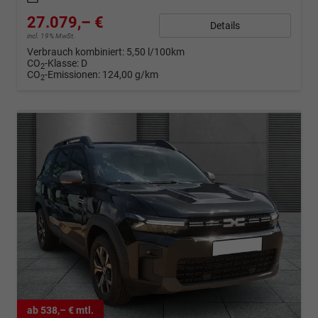
27.079,– €
Details
incl. 19% MwSt.
Verbrauch kombiniert:
5,50 l/100km
CO
-Klasse:
D
2
CO
-Emissionen:
124,00 g/km
2
ab 538,– € mtl.