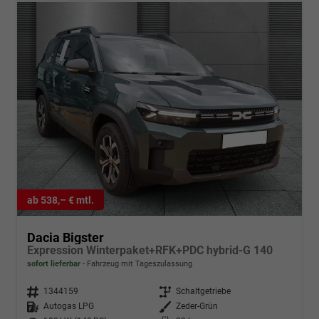
ab 538,– € mtl.
Dacia Bigster
Expression Winterpaket+RFK+PDC hybrid-G 140
sofort lieferbar
Fahrzeug mit Tageszulassung
Fahrzeugnr.
1344159
Getriebe
Schaltgetriebe
Kraftstoff
Autogas LPG
Außenfarbe
Zeder-Grün