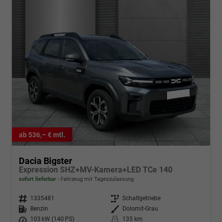
ab 536,– € mtl.
Dacia Bigster
Expression SHZ+MV-Kamera+LED TCe 140
sofort lieferbar
Fahrzeug mit Tageszulassung
Fahrzeugnr.
1335481
Getriebe
Schaltgetriebe
Kraftstoff
Benzin
Außenfarbe
Dolomit-Grau
Leistung
103 kW (140 PS)
Kilometerstand
135 km