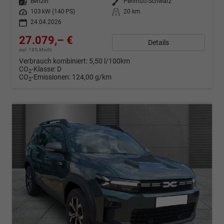
Kraftstoff
Benzin
Außenfarbe
Perlmutt-Schwarz
Leistung
103 kW (140 PS)
Kilometerstand
20 km
24.04.2026
27.079,– €
Details
incl. 19% MwSt.
Verbrauch kombiniert:
5,50 l/100km
CO
-Klasse:
D
2
CO
-Emissionen:
124,00 g/km
2