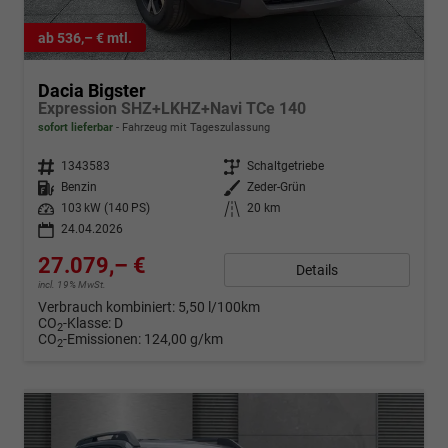
ab 536,– € mtl.
Dacia Bigster
Expression SHZ+LKHZ+Navi TCe 140
sofort lieferbar
Fahrzeug mit Tageszulassung
Fahrzeugnr.
1343583
Getriebe
Schaltgetriebe
Kraftstoff
Benzin
Außenfarbe
Zeder-Grün
Leistung
103 kW (140 PS)
Kilometerstand
20 km
24.04.2026
27.079,– €
Details
incl. 19% MwSt.
Verbrauch kombiniert:
5,50 l/100km
CO
-Klasse:
D
2
CO
-Emissionen:
124,00 g/km
2