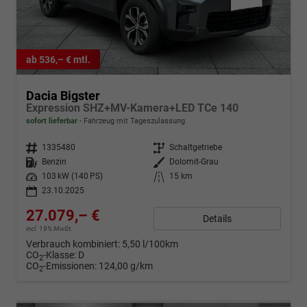
ab 536,– € mtl.
Dacia Bigster
Expression SHZ+MV-Kamera+LED TCe 140
sofort lieferbar
Fahrzeug mit Tageszulassung
Fahrzeugnr.
1335480
Getriebe
Schaltgetriebe
Kraftstoff
Benzin
Außenfarbe
Dolomit-Grau
Leistung
103 kW (140 PS)
Kilometerstand
15 km
23.10.2025
27.079,– €
Details
incl. 19% MwSt.
Verbrauch kombiniert:
5,50 l/100km
CO
-Klasse:
D
2
CO
-Emissionen:
124,00 g/km
2