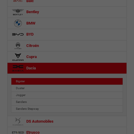
Baic
Bentley
BMW
BYD
Citroën
Cupra
Dacia
Bigster
Duster
Jogger
Sandero
Sandero Stepway
DS Automobiles
Etrusco