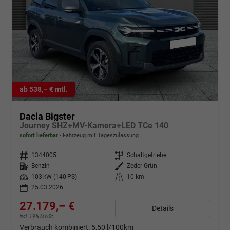
ab 538,– € mtl.
Dacia Bigster
Journey SHZ+MV-Kamera+LED TCe 140
sofort lieferbar
Fahrzeug mit Tageszulassung
Fahrzeugnr.
1344005
Getriebe
Schaltgetriebe
Kraftstoff
Benzin
Außenfarbe
Zeder-Grün
Leistung
103 kW (140 PS)
Kilometerstand
10 km
25.03.2026
27.179,– €
Details
incl. 19% MwSt.
Verbrauch kombiniert:
5,50 l/100km