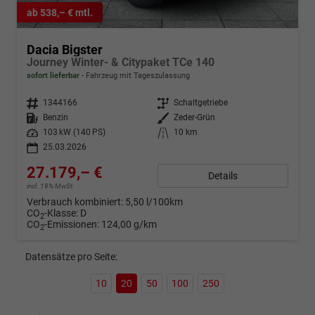
ab 538,– € mtl.
Dacia Bigster
Journey Winter- & Citypaket TCe 140
sofort lieferbar
Fahrzeug mit Tageszulassung
Fahrzeugnr.
1344166
Getriebe
Schaltgetriebe
Kraftstoff
Benzin
Außenfarbe
Zeder-Grün
Leistung
103 kW (140 PS)
Kilometerstand
10 km
25.03.2026
27.179,– €
Details
incl. 19% MwSt.
Verbrauch kombiniert:
5,50 l/100km
CO
-Klasse:
D
2
CO
-Emissionen:
124,00 g/km
2
Datensätze pro Seite:
10
20
50
100
250