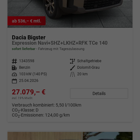
ab 536,– € mtl.
Dacia Bigster
Expression Navi+SHZ+LKHZ+RFK TCe 140
sofort lieferbar
Fahrzeug mit Tageszulassung
Fahrzeugnr.
1343598
Getriebe
Schaltgetriebe
Kraftstoff
Benzin
Außenfarbe
Dolomit-Grau
Leistung
103 kW (140 PS)
Kilometerstand
20 km
25.04.2026
27.079,– €
Details
incl. 19% MwSt.
Verbrauch kombiniert:
5,50 l/100km
CO
-Klasse:
D
2
CO
-Emissionen:
124,00 g/km
2