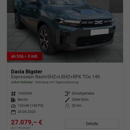
ab 536,– € mtl.
Dacia Bigster
Expression Navi+SHZ+LKHZ+RFK TCe 140
sofort lieferbar
Fahrzeug mit Tageszulassung
Fahrzeugnr.
1343569
Getriebe
Schaltgetriebe
Kraftstoff
Benzin
Außenfarbe
Zeder-Grün
Leistung
103 kW (140 PS)
Kilometerstand
20 km
24.04.2026
27.079,– €
Details
incl. 19% MwSt.