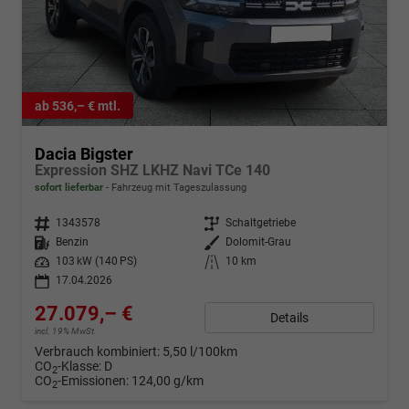
ab 536,– € mtl.
Dacia Bigster
Expression SHZ LKHZ Navi TCe 140
sofort lieferbar
Fahrzeug mit Tageszulassung
Fahrzeugnr.
1343578
Getriebe
Schaltgetriebe
Kraftstoff
Benzin
Außenfarbe
Dolomit-Grau
Leistung
103 kW (140 PS)
Kilometerstand
10 km
17.04.2026
27.079,– €
Details
incl. 19% MwSt.
Verbrauch kombiniert:
5,50 l/100km
CO
-Klasse:
D
2
CO
-Emissionen:
124,00 g/km
2