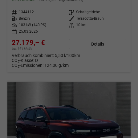
sofort lieferbar
Fahrzeug mit Tageszulassung
Fahrzeugnr.
1344112
Getriebe
Schaltgetriebe
Kraftstoff
Benzin
Außenfarbe
Terracotta-Braun
Leistung
103 kW (140 PS)
Kilometerstand
10 km
25.03.2026
27.179,– €
Details
incl. 19% MwSt.
Verbrauch kombiniert:
5,50 l/100km
CO
-Klasse:
D
2
CO
-Emissionen:
124,00 g/km
2