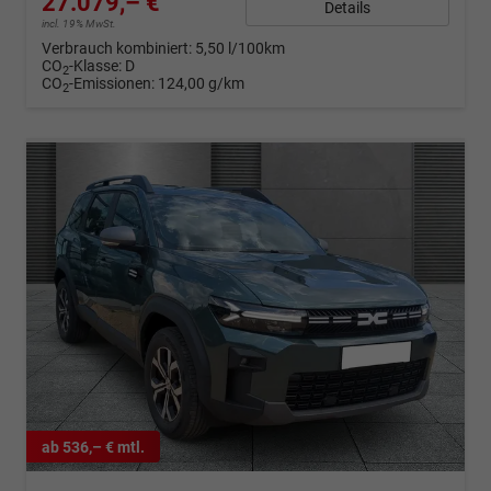
27.079,– €
Details
incl. 19% MwSt.
Verbrauch kombiniert:
5,50 l/100km
CO
-Klasse:
D
2
CO
-Emissionen:
124,00 g/km
2
ab 536,– € mtl.